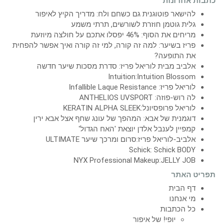
כתבות אחרונות
להישאר פוטוגנית גם כשחם ולח: מדריך הקיץ לאיפור
גלית גוטמן חוזרת לשורשים, תרתי משמע
מריחים את הסוף: 46% יפסלו אתכם על חולצה מיוזעת
פריז בשיער: למה זה קורה, למי זה קורה ואיך אפשר להפחית
את התופעה?
אלביב מבית לוריאל פריז: סדרת מסכות שיער חדשה
Intuition:Intuition Blossom
לוריאל פריז: Infallible Laque Resistance
לה רוש-פוזה: ANTHELIOS UVSPORT
לוריאל פרופסיונל:KERATIN ALPHA SLEEK
דוגמנית של אבא: המהפך של עונג שחף אצל אבא ירין
קמפיין לענבל אלדן יוצאת 'האח הגדול'
אלביב-לוריאל פריז:סרום ומרכך שיער ULTIMATE
Schick: Schick BODY
NYX Professional Makeup:JELLY JOB
תפריט האתר
דף הבית
מי אנחנו
כל הכתבות
יופי! של איפור