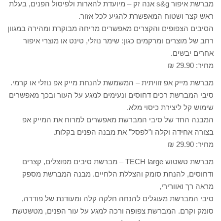
מברשת איפור s&g אנה זק – מיועדת להארות ולפיסול הפנים, בעלת
ראש קצר ושטוח המאפשרת להגיע לכל אזור.
הסיבים הצפופים והקצרים מאפשרים מריחה מבוקרת ומהירה במגוון
רחב של מוצרים ומרקמים כגון: שימר נוזלי, טינט או מוצרי איפור
אחרים יבשים.
מחיר: 29.90 ₪
מברשת מייק אפ זוויתית – המשמשת להנחת מייק אפ נוזלי או קרמי.
סיבי המברשת רכים דחוסים ונעימים למגע על העור ובכך מאפשרים
שימוש קל ליצירת כיסוי מלא.
המבנה החד של סיבי המברשת מאפשרים למרוח את המייק אפ
בצורה אחידה וקלה ו"לפסל" את מבנה הפנים בקלות.
מחיר: 29.90 ₪
מברשת טשטוש TECH large – מברשת סיבים מפוצלים, קצרים
ודחוסים, להנחת סומק והצללת הלחיים. מבנה המברשת מספק
מראה רך ואוורירי,
סיבי המברשת מעוגלים להנחה חלקה קלה ומעודנת של פודרה,
סומק וקרם. המברשת צפופה ורכה למגע על עור הפנים, מטשטשת