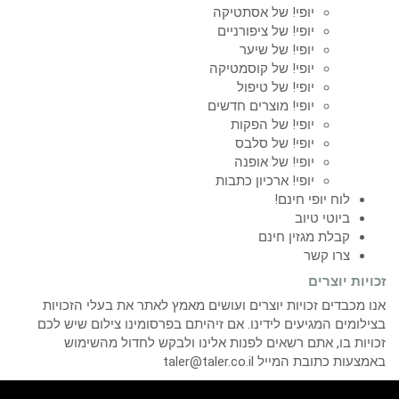
יופי! של אסתטיקה
יופי! של ציפורניים
יופי! של שיער
יופי! של קוסמטיקה
יופי! של טיפול
יופי! מוצרים חדשים
יופי! של הפקות
יופי! של סלבס
יופי! של אופנה
יופי! ארכיון כתבות
לוח יופי חינם!
ביוטי טיוב
קבלת מגזין חינם
צרו קשר
זכויות יוצרים
אנו מכבדים זכויות יוצרים ועושים מאמץ לאתר את בעלי הזכויות
בצילומים המגיעים לידינו. אם זיהיתם בפרסומינו צילום שיש לכם
זכויות בו, אתם רשאים לפנות אלינו ולבקש לחדול מהשימוש
באמצעות כתובת המייל taler@taler.co.il