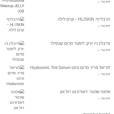
קרא עוד ←
הרבלייף: HL/SKIN – קרם לילה
קרא עוד ←
מייבלין ניו יורק: ליפטר סרום קונסילר
קרא עוד ←
לוריאל פריז: סרום טינט Hyaluronic Tint Serum
קרא עוד ←
אלונה שכטר: דאודורנט רול און
קרא עוד ←