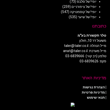
יופי! של סלבס
(73)
יופי! של ציפורניים
(259)
יופי! של קוסמטיקה
(547)
יופי! של שיער
(535)
כתובתנו
טלר תקשורת בע"מ
משעול דר 10, חולון
מייל הנהלה: taler@taler.co.il
מייל מערכת: anat@taler.co.il
טלפון (רב קווי): 03-6839666
פקס: 03-6839626
מדיניות האתר
|
הצהרת נגישות
|
מדיניות פרטיות
| תנאי שימוש