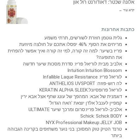
כטר: דאודורנט רול און
אחרונות
ית גוטמן חוזרת לשורשים, תרתי משמע
ים את הסוף: 46% יפסלו אתכם על חולצה מיוזעת
יז בשיער: למה זה קורה, למי זה קורה ואיך אפשר להפחית
ת התופעה?
ביב מבית לוריאל פריז: סדרת מסכות שיער חדשה
Intuition:Intuition Bloss
ל פריז: Infallible Laque Resistance
רוש-פוזה: ANTHELIOS UVSPORT
יאל פרופסיונל:KERATIN ALPHA SLEEK
גמנית של אבא: המהפך של עונג שחף אצל אבא ירין
פיין לענבל אלדן יוצאת 'האח הגדול'
ביב-לוריאל פריז:סרום ומרכך שיער ULTIMATE
Schick: Schick BO
NYX Professional Makeup:JELLY J
נד הטיק טוק המסוכן: בני נוער משתזפים בקרינה הגבוהה
ותר