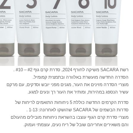
רשת SACARA משיקה לחורף 2024, סדרת קרם גוף #2 – #10 .
חדשה מועשרת באלוורה ובתמצית קמומיל.
סדרה מזינים את העור, מגנים מפני יובש וסדקים, עם מרקם
ספג במהירות, ומותיר את העור רך ונעים למגע.
סדרת הקרמים החדשה כוללת 5 ניחוחות התואמים לריחות של
SACA שהושקו לאחרונה: 1-13 .
דרת קרם הגוף עוצבו בהשראת ניחוחות מובילים מהעולם
ירים אחריהם שובל של ריח נעים, עוצמתי ועמוק.