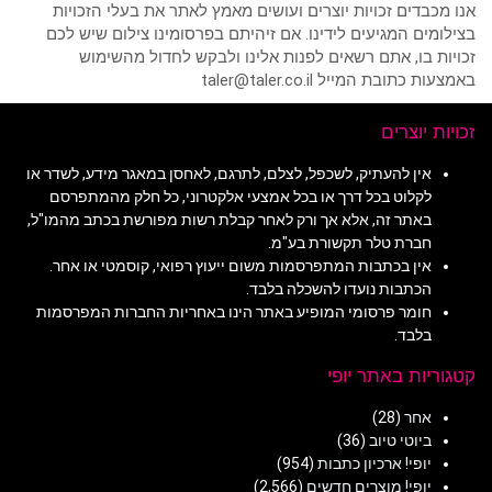
ים זכויות יוצרים ועושים מאמץ לאתר את בעלי הזכויות
 המגיעים לידינו. אם זיהיתם בפרסומינו צילום שיש לכם
בו, אתם רשאים לפנות אלינו ולבקש לחדול מהשימוש
ת המייל taler@taler.co.il
וצרים
ן להעתיק, לשכפל, לצלם, לתרגם, לאחסן במאגר מידע, לשדר או
לוט בכל דרך או בכל אמצעי אלקטרוני, כל חלק מהמתפרסם
תר זה, אלא אך ורק לאחר קבלת רשות מפורשת בכתב מהמו"ל,
רת טלר תקשורת בע"מ.
ן בכתבות המתפרסמות משום ייעוץ רפואי, קוסמטי או אחר.
תבות נועדו להשכלה בלבד.
מר פרסומי המופיע באתר הינו באחריות החברות המפרסמות
בד.
ת באתר יופי
חר
(28)
וטי טיוב
(36)
פי! ארכיון כתבות
(954)
פי! מוצרים חדשים
(2,566)