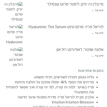
מייבלין ניו יורק: ליפטר סרום קונסילר
קרא עוד ←
לוריאל פריז: סרום טינט Hyaluronic Tint Serum
קרא עוד ←
אלונה שכטר: דאודורנט רול און
קרא עוד ←
כתבות אחרונות
גלית גוטמן חוזרת לשורשים, תרתי משמע
מריחים את הסוף: 46% יפסלו אתכם על חולצה מיוזעת
פריז בשיער: למה זה קורה, למי זה קורה ואיך אפשר להפחית
את התופעה?
אלביב מבית לוריאל פריז: סדרת מסכות שיער חדשה
Intuition:Intuition Blossom