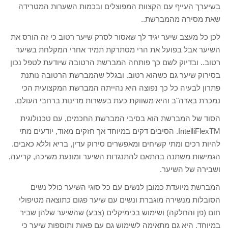
בשיערך העייף עם הקצוות המפוצלים ובכמות השערות המטרידה
שאת מסירה מהמברשת..
לכן כל מעצב שיער יגיד לך שאסור לסרק שיער רטוב כי זה הורס את
השיער אבל בפועל את הרי מסתרקת תמיד אחרי המקלחת בשיער
רטוב.. ובדיוק לשם כך פותחה המברשת הרטובה שיודעת לטפל נכון
בסירוק שיער גם כשהוא רטוב. ובגלל שהמברשת הרטובה נותנת
פתרון לבעיה כל כך נפוצה היא נהייתה המברשת המקצועית הכי
נמכרת בארה"ב והיא משווקת כעת בעשרות מדינות ברחבי העולם.
הסוד של המברשת הוא בסיבי המברשת החכמים, עם טכנולוגית
IntelliFlexTM. הסיבים דקים במיוחד אך חזקים מאוד, יודעים מתי
להיות רכים ומתי קשיחים ומאפשרים סירוק עדין, בריא וללא כאבים.
הגמישות משתנה בהתאם להתנגדות השיער ומונעת משיכה, קריעה,
ושבירה של השיער.
המברשת מיועדת כמובן לנשים עם כל סוגי השיער כולל נשים
הסובלות מנשירה מוגברת ונשים עם שיער פגום כתוצאה מטיפולי
חום (פן והחלקה) ושימוש בכימיקלים (צבע) שהשיער שלהן שביר
במיוחד. היא גם מתאימה לשימוש גם עם פאות ותוספות שיער כי