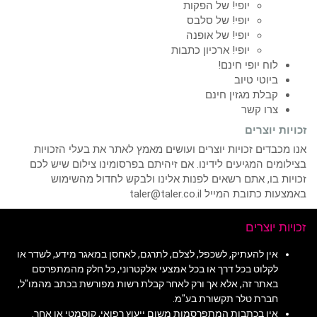
יופי! של הפקות
יופי! של סלבס
יופי! של אופנה
יופי! ארכיון כתבות
לוח יופי חינם!
ביוטי טיוב
קבלת מגזין חינם
צרו קשר
זכויות יוצרים
אנו מכבדים זכויות יוצרים ועושים מאמץ לאתר את בעלי הזכויות
בצילומים המגיעים לידינו. אם זיהיתם בפרסומינו צילום שיש לכם
זכויות בו, אתם רשאים לפנות אלינו ולבקש לחדול מהשימוש
באמצעות כתובת המייל taler@taler.co.il
זכויות יוצרים
אין להעתיק, לשכפל, לצלם, לתרגם, לאחסן במאגר מידע, לשדר או
לקלוט בכל דרך או בכל אמצעי אלקטרוני, כל חלק מהמתפרסם
באתר זה, אלא אך ורק לאחר קבלת רשות מפורשת בכתב מהמו"ל,
חברת טלר תקשורת בע"מ.
אין בכתבות המתפרסמות משום ייעוץ רפואי, קוסמטי או אחר.