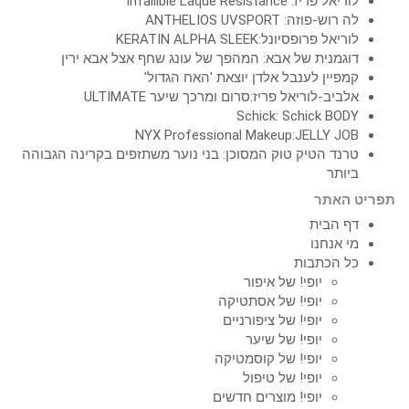
לוריאל פריז: Infallible Laque Resistance
לה רוש-פוזה: ANTHELIOS UVSPORT
לוריאל פרופסיונל:KERATIN ALPHA SLEEK
דוגמנית של אבא: המהפך של עונג שחף אצל אבא ירין
קמפיין לענבל אלדן יוצאת 'האח הגדול'
אלביב-לוריאל פריז:סרום ומרכך שיער ULTIMATE
Schick: Schick BODY
NYX Professional Makeup:JELLY JOB
טרנד הטיק טוק המסוכן: בני נוער משתזפים בקרינה הגבוהה
ביותר
תפריט האתר
דף הבית
מי אנחנו
כל הכתבות
יופי! של איפור
יופי! של אסתטיקה
יופי! של ציפורניים
יופי! של שיער
יופי! של קוסמטיקה
יופי! של טיפול
יופי! מוצרים חדשים