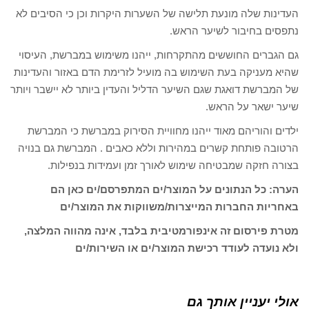
העדינות שלה מונעת תלישה של השערות היקרות וכן כי הסיבים לא
נתפסים בחיבור לשיער הראש.
גם הגברים החוששים מהתקרחות, ייהנו משימוש במברשת, העיסוי
שהיא מעניקה בעת השימוש בה מועיל לזרימת הדם באזור והעדינות
של המברשת דואגת שגם השיער הדליל והעדין ביותר לא יישבר ויותר
שיער ישאר על הראש.
ילדים והוריהם מאוד ייהנו מחוויית הסירוק במברשת כי המברשת
הרטובה פותחת קשרים במהירות וללא כאבים . המברשת גם בנויה
בצורה חזקה שמבטיחה שימוש לאורך זמן ועמידות בנפילות.
הערה: כל הנתונים על המוצר/ים המתפרסם/ים כאן הם
באחריות החברות המייצרות/משווקות את המוצר/ים
מטרת פירסום זה אינפורמטיבית בלבד, אינה מהווה המלצה,
ולא נועדה לעודד רכישת המוצר/ים או השירות/ים
אולי יעניין אותך גם