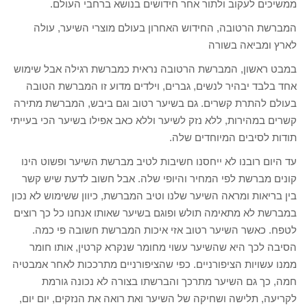
ממשיכים לעקוב ולתור אחר חידושים בנושא ברחבי העולם.
המברשת הרטובה, החידוש האחרון בעולם מוצרי השיער, עולה
לארץ ומביאה בשורה
במבט ראשון, המברשת הרטובה נראית כמברשת רגילה אבל שימוש
אחד בלבד יבהיר לנשים, גברים, וילדים מדוע זו המברשת הטובה
בעולם להתרת קשרים. גם בשיער רטוב וגם ביבש, המברשת מתירה
קשרים במהירות, ללא נזק לשיער וללא כאב אפילו בשיער הכי בעייתי
תודות לסיבים המיוחדים שלה.
עד היום רובנו לא ייחסנו חשיבות לטיב מברשת השיער ופשוט הינו
קונים מברשת לפי המחיר והיופי שלה. אבל חשוב לדעת שיש קשר
בין בריאות ומראה השיער שלנו וטיב המברשת, כיוון ששימוש לא נכון
במברשת לא מתאימה תולש ופוגם בשיער שאותו אנחנו כל כך רוצים
לטפח. כאשר השיער רטוב אזי איכות המברשת חשובה פי כמה.
הסיבה לכך היא שהשיער עשוי מחומר שנקרא קרטין, אותו חומר
ממנו עשויות הציפורניים. כפי שהציפורניים מתרככות לאחר אמבטיה
חמה, כך גם השיער מתרכך והברשתו בצורה לא נכונה גורמת
לקריעה, תלישה ושחיקה של השיער ואת רואה את הנזקים, יום יום,