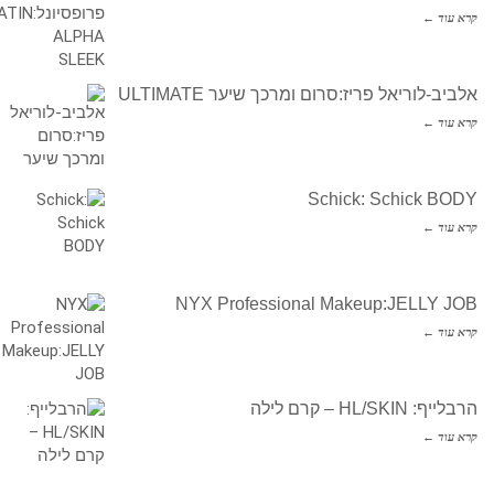
קרא עוד ←
אלביב-לוריאל פריז:סרום ומרכך שיער ULTIMATE
קרא עוד ←
Schick: Schick BODY
קרא עוד ←
NYX Professional Makeup:JELLY JOB
קרא עוד ←
הרבלייף: HL/SKIN – קרם לילה
קרא עוד ←