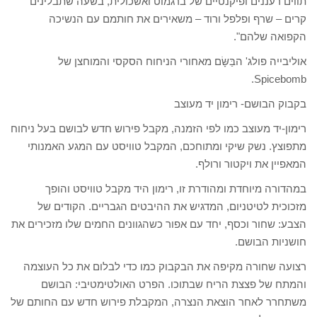
תווים רעננים ופיקנטיים של ברגמוט ואשכולית, בשעה שתבלינים
קרים – שרף ופלפל ורוד – משאירים את חותמם עם הנשיכה
הקפואה שלהם".
אוליבייה פולג' הבַּשָּׂם מאחורי הניחוח הסקסי והמוחצן של
Spicebomb.
בקבוק הבושם- רימון יד מעוצב
רימון-יד מעוצב כמו לפי הזמנה, מקבל פירוש חדש לבושם בעל ניחוח
מתפוצץ. נשק שיקי ומתוחכם, המקבל טוויסט עם המגע האמנותי
המאפיין את ויקטור ורולף.
במהדורה מיוחדת ומהודרת זו, רימון היד מקבל טוויסט והופך
מזכוכית לטיטניום, המדגיש את ההיבטים הגבריים. הקודים של
הצבע: שחור וכסף, יחד עם אפור כשהגוונים החמים שלו מזכירים את
חושניות הבושם.
רצועה שחורה מקיפה את הבקבוק כמו כדי לבלום את כל העוצמה
והמתח של פצצת הריח שבתוכו. הפרט האולטימטיבי: הבושם
משתחרר לאחר הוצאת הנצרה, המקבלת פירוש חדש עם החותם של