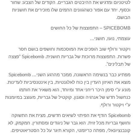
לטיטניום ומדגיש את ההיבטים הגבריים. הקודים של הצבע: שחור
וכסוף, יחד עם אפור כשהגוונים החמים שלו מזכירים את חושניות
הבושם.
SPICEBOMB – התפוצצות של כל החושים
עוצמתי, נועז, חושני…
ויקטור ורולף שוב הופכים את המוסכמות וחושפים בושם חסר
פשרות. התפוצצות מרוכזת של גבריות חושנית. Spicebomb "פצצה
של תבלינים".
מפתיע כבר בנשימה הראשונה, ממכר מהרגע השני… Spicebomb
מוצא את האיזון העדין בין כוח לאלגנטיות, בין אינטנסיביות לעדינות.
מונע ע"י סימן היכר ריחני אחד ומיוחד, הוא משאיר את חותמו
כנחשול חדש של אנרגיה וסגנון. קוקטיל של גבריות, מעוצב במיומנות
ע"י ויקטור ורולף.
Spicebomb הודף את הפיתוי לשיאים חדשים, מצית את התשוקה
וחושף גבריות מכל זוית. הוא גבר של ניגודים ומסתורין. חמקמק, לא
קונבנציונאלי, מפתה כריזמטי, הקורא תיגר על כל הסטריאוטיפים.