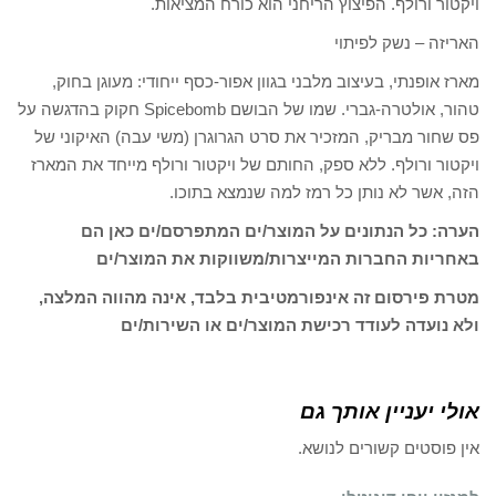
ויקטור ורולף. הפיצוץ הריחני הוא כורח המציאות.
האריזה – נשק לפיתוי
מארז אופנתי, בעיצוב מלבני בגוון אפור-כסף ייחודי: מעוגן בחוק,
טהור, אולטרה-גברי. שמו של הבושם Spicebomb חקוק בהדגשה על
פס שחור מבריק, המזכיר את סרט הגרוגרן (משי עבה) האיקוני של
ויקטור ורולף. ללא ספק, החותם של ויקטור ורולף מייחד את המארז
הזה, אשר לא נותן כל רמז למה שנמצא בתוכו.
הערה: כל הנתונים על המוצר/ים המתפרסם/ים כאן הם
באחריות החברות המייצרות/משווקות את המוצר/ים
מטרת פירסום זה אינפורמטיבית בלבד, אינה מהווה המלצה,
ולא נועדה לעודד רכישת המוצר/ים או השירות/ים
אולי יעניין אותך גם
אין פוסטים קשורים לנושא.