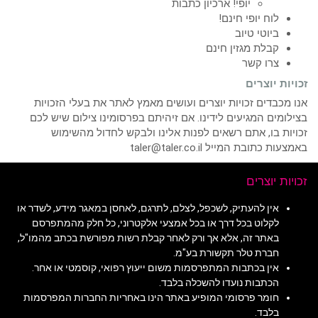
יופי! ארכיון כתבות
לוח יופי חינם!
ביוטי טיוב
קבלת מגזין חינם
צרו קשר
זכויות יוצרים
אנו מכבדים זכויות יוצרים ועושים מאמץ לאתר את בעלי הזכויות
בצילומים המגיעים לידינו. אם זיהיתם בפרסומינו צילום שיש לכם
זכויות בו, אתם רשאים לפנות אלינו ולבקש לחדול מהשימוש
באמצעות כתובת המייל taler@taler.co.il
זכויות יוצרים
אין להעתיק, לשכפל, לצלם, לתרגם, לאחסן במאגר מידע, לשדר או
לקלוט בכל דרך או בכל אמצעי אלקטרוני, כל חלק מהמתפרסם
באתר זה, אלא אך ורק לאחר קבלת רשות מפורשת בכתב מהמו"ל,
חברת טלר תקשורת בע"מ.
אין בכתבות המתפרסמות משום ייעוץ רפואי, קוסמטי או אחר.
הכתבות נועדו להשכלה בלבד.
חומר פרסומי המופיע באתר הינו באחריות החברות המפרסמות
בלבד.