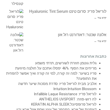
לוריאל פריז: סרום טינט Hyaluronic Tint Serum
קרא עוד ←
אלונה שכטר: דאודורנט רול און
קרא עוד ←
כתבות אחרונות
גלית גוטמן חוזרת לשורשים, תרתי משמע
מריחים את הסוף: 46% יפסלו אתכם על חולצה מיוזעת
פריז בשיער: למה זה קורה, למי זה קורה ואיך אפשר להפחית
את התופעה?
אלביב מבית לוריאל פריז: סדרת מסכות שיער חדשה
Intuition:Intuition Blossom
לוריאל פריז: Infallible Laque Resistance
לה רוש-פוזה: ANTHELIOS UVSPORT
לוריאל פרופסיונל:KERATIN ALPHA SLEEK
דוגמנית של אבא: המהפך של עונג שחף אצל אבא ירין