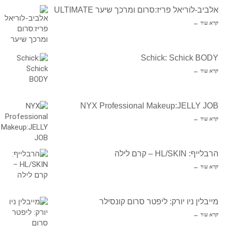
אלביב-לוריאל פריז:סרום ומרכך שיער ULTIMATE
קרא עוד ←
Schick: Schick BODY
קרא עוד ←
NYX Professional Makeup:JELLY JOB
קרא עוד ←
הרבלייף: HL/SKIN – קרם לילה
קרא עוד ←
מייבלין ניו יורק: ליפטר סרום קונסילר
קרא עוד ←