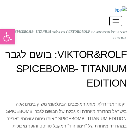
תפריט
פתח סרגל
ראשי
»
יופי! ארכיון כתבות
»
VIKTOR&ROLF: בושם לגבר SPICEBOMB- TITANIUM
EDITION
VIKTOR&ROLF: בושם לגבר
SPICEBOMB- TITANIUM
EDITION
ויקטור אנד רולף, מותג המעצבים הבינלאומי משיק בימים אלה
בישראל מהדורה מיוחדת ומוגבלת של הבושם לגבר SPICEBOMB:
"SPICEBOMB- TITANIUM EDITION" אותו ניחוח עוצמתי באריזה
במהדורה מיוחדת של "רימון היד" המקבל טוויסט והופך מזכוכית