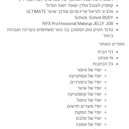
קמפיין לענבל אלדן יוצאת 'האח הגדול'
אלביב-לוריאל פריז:סרום ומרכך שיער ULTIMATE
Schick: Schick BODY
NYX Professional Makeup:JELLY JOB
טרנד הטיק טוק המסוכן: בני נוער משתזפים בקרינה הגבוהה
ביותר
תפריט האתר
דף הבית
מי אנחנו
כל הכתבות
יופי! של איפור
יופי! של אסתטיקה
יופי! של ציפורניים
יופי! של שיער
יופי! של קוסמטיקה
יופי! של טיפול
יופי! מוצרים חדשים
יופי! של הפקות
יופי! של סלבס
יופי! של אופנה