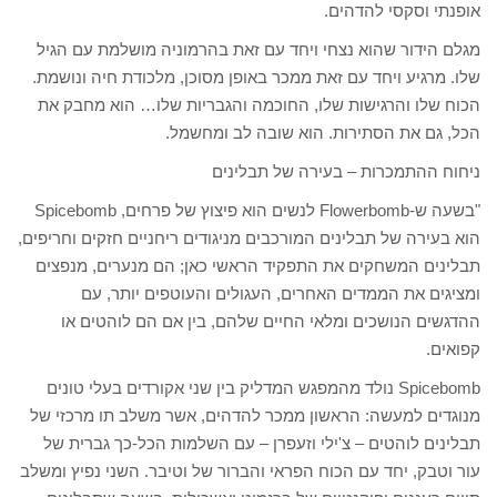
אופנתי וסקסי להדהים.
מגלם הידור שהוא נצחי ויחד עם זאת בהרמוניה מושלמת עם הגיל
שלו. מרגיע ויחד עם זאת ממכר באופן מסוכן, מלכודת חיה ונושמת.
הכוח שלו והרגישות שלו, החוכמה והגבריות שלו… הוא מחבק את
הכל, גם את הסתירות. הוא שובה לב ומחשמל.
ניחוח ההתמכרות – בעירה של תבלינים
"בשעה ש-Flowerbomb לנשים הוא פיצוץ של פרחים, Spicebomb
הוא בעירה של תבלינים המורכבים מניגודים ריחניים חזקים וחריפים,
תבלינים המשחקים את התפקיד הראשי כאן; הם מנערים, מנפצים
ומציגים את הממדים האחרים, העגולים והעוטפים יותר, עם
ההדגשים הנושכים ומלאי החיים שלהם, בין אם הם לוהטים או
קפואים.
Spicebomb נולד מהמפגש המדליק בין שני אקורדים בעלי טונים
מנוגדים למעשה: הראשון ממכר להדהים, אשר משלב תו מרכזי של
תבלינים לוהטים – צ'ילי וזעפרן – עם השלמות הכל-כך גברית של
עור וטבק, יחד עם הכוח הפראי והברור של וטיבר. השני נפיץ ומשלב