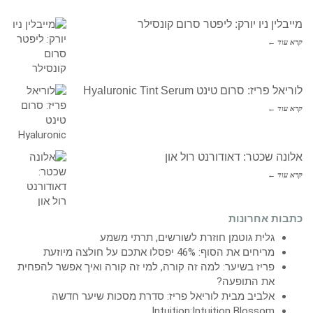
מייבלין ניו יורק: ליפטר סרום קונסילר
קרא עוד ←
לוריאל פריז: סרום טינט Hyaluronic Tint Serum
קרא עוד ←
אלונה שכטר: דאודורנט רול און
קרא עוד ←
כתבות אחרונות
גלית גוטמן חוזרת לשורשים, תרתי משמע
מריחים את הסוף: 46% יפסלו אתכם על חולצה מיוזעת
פריז בשיער: למה זה קורה, למי זה קורה ואיך אפשר להפחית
את התופעה?
אלביב מבית לוריאל פריז: סדרת מסכות שיער חדשה
Intuition:Intuition Blossom