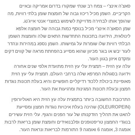
סאצ'ה אינצ'י – צמח רב שנתי שמקורו בדרום אמריקה ובאיים
הקריביים. השמן מכיל ריכוז גבוה של חומצות שומן בלתי רוויות, מה
שהופך אותו לבחירה מדוייקת לשימוש במוצרי אנטי אייג'נג.
שמן הסאצ'ה אינצ'י מכיל בנוסף כמות גבוהה של חומצה אלפא
לינולאית, הידועה בתכונות התחדשות התאים שלה וחומצות השומן
הבלתי רוויות שלו שומרות על גמישותו. השמן נספג במהירות ונהדר
לעור יבש או בוגר מכיוון שהוא מסייע בהפחתת מראה של קווים דקים
ומקדם איזון בגוון העור.
עלה עץ הזית – תמצית עלי עץ הזית מתועדת אלפי שנים אחורה
וידועה בסגולות המרפא שלה ברחבי העולם. תמצית עלי עץ הזית
מאופיינת ביכולת ללכוד רדיקליים חופשיים והיא בעלת תכונות נוגדות
חמצון ובעלת תכונות המגינות ומרגיעות את העור.
התרכובת החשובה ביותר בתמצית עלה עץ הזית היא האוליורופין
(OLEUROPEIN) שהינה בעלת איכויות נוגדות חמצון ומסייעת
להאט את תהליך הזדקנותו של עור הפנים והגוף. עלי הזית עשירים
בנוגדי החמצון טריפטופנים ופלבנואידים וחומצת שומן בריאות לרבות
אומגה 3, אומגה 6 ואומגה 9 התורמות לבריאות ונראות העור.