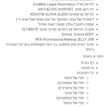
לוריאל פריז: Infallible Laque Resistance
לה רוש-פוזה: ANTHELIOS UVSPORT
לוריאל פרופסיונל:KERATIN ALPHA SLEEK
דוגמנית של אבא: המהפך של עונג שחף אצל אבא ירין
קמפיין לענבל אלדן יוצאת 'האח הגדול'
אלביב-לוריאל פריז:סרום ומרכך שיער ULTIMATE
Schick: Schick BODY
NYX Professional Makeup:JELLY JOB
טרנד הטיק טוק המסוכן: בני נוער משתזפים בקרינה הגבוהה
ביותר
תפריט האתר
דף הבית
מי אנחנו
כל הכתבות
יופי! של איפור
יופי! של אסתטיקה
יופי! של ציפורניים
יופי! של שיער
יופי! של קוסמטיקה
יופי! של טיפול