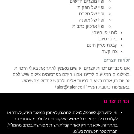
יופי! מוצרים חדשים
יופי! של הפקות
יופי! של סלבס
יופי! של אופנה
יופי! ארכיון כתבות
לוח יופי חינם!
ביוטי טיוב
קבלת מגזין חינם
צרו קשר
זכויות יוצרים
אנו מכבדים זכויות יוצרים ועושים מאמץ לאתר את בעלי הזכויות
בצילומים המגיעים לידינו. אם זיהיתם בפרסומינו צילום שיש לכם
זכויות בו, אתם רשאים לפנות אלינו ולבקש לחדול מהשימוש
באמצעות כתובת המייל taler@taler.co.il
זכויות יוצרים
אין להעתיק, לשכפל, לצלם, לתרגם, לאחסן במאגר מידע, לשדר או
לקלוט בכל דרך או בכל אמצעי אלקטרוני, כל חלק מהמתפרסם
באתר זה, אלא אך ורק לאחר קבלת רשות מפורשת בכתב מהמו"ל,
חברת טלר תקשורת בע"מ.