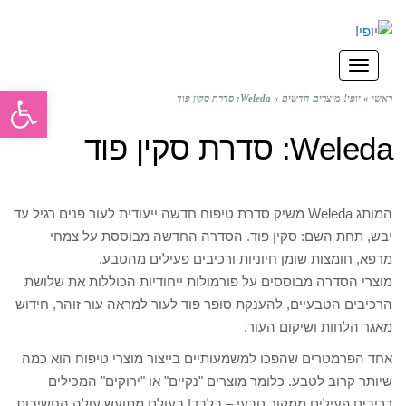
תפריט
פתח סרגל
ראשי
»
יופי! מוצרים חדשים
»
Weleda: סדרת סקין פוד
Weleda: סדרת סקין פוד
המותג Weleda משיק סדרת טיפוח חדשה ייעודית לעור פנים רגיל עד
יבש, תחת השם: סקין פוד. הסדרה החדשה מבוססת על צמחי
מרפא, חומצות שומן חיוניות ורכיבים פעילים מהטבע.
מוצרי הסדרה מבוססים על פורמולות ייחודיות הכוללות את שלושת
הרכיבים הטבעיים, להענקת סופר פוד לעור למראה עור זוהר, חידוש
מאגר הלחות ושיקום העור.
אחד הפרמטרים שהפכו למשמעותיים בייצור מוצרי טיפוח הוא כמה
שיותר קרוב לטבע. כלומר מוצרים "נקיים" או "ירוקים" המכילים
רכיבים פעילים ממקור טבעי – בלבד! בעולם מתועש עולה החשיבות