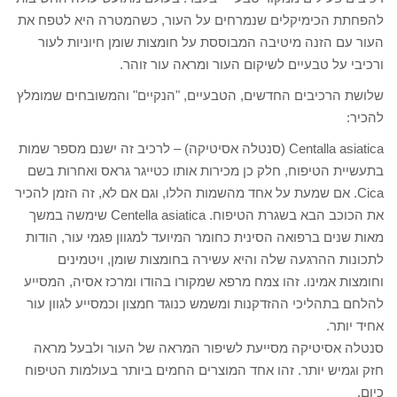
להפחתת הכימיקלים שנמרחים על העור, כשהמטרה היא לטפח את
העור עם הזנה מיטיבה המבוססת על חומצות שומן חיוניות לעור
ורכיבי על טבעיים לשיקום העור ומראה עור זוהר.
שלושת הרכיבים החדשים, הטבעיים, "הנקיים" והמשובחים שמומלץ
להכיר:
Centalla asiatica (סנטלה אסיטיקה) – לרכיב זה ישנם מספר שמות
בתעשיית הטיפוח, חלק כן מכירות אותו כטייגר גראס ואחרות בשם
Cica. אם שמעת על אחד מהשמות הללו, וגם אם לא, זה הזמן להכיר
את הכוכב הבא בשגרת הטיפוח. Centella asiatica שימשה במשך
מאות שנים ברפואה הסינית כחומר המיועד למגוון פגמי עור, הודות
לתכונות ההרגעה שלה והיא עשירה בחומצות שומן, ויטמינים
וחומצות אמינו. זהו צמח מרפא שמקורו בהודו ומרכז אסיה, המסייע
להלחם בתהליכי ההזדקנות ומשמש כנוגד חמצון וכמסייע לגוון עור
אחיד יותר.
סנטלה אסיטיקה מסייעת לשיפור המראה של העור ולבעל מראה
חזק וגמיש יותר. זהו אחד המוצרים החמים ביותר בעולמות הטיפוח
כיום.