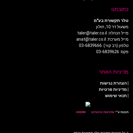
כתובתנו
טלר תקשורת בע"מ
משעול דר 10, חולון
מייל הנהלה: taler@taler.co.il
מייל מערכת: anat@taler.co.il
טלפון (רב קווי): 03-6839666
פקס: 03-6839626
מדיניות האתר
|
הצהרת נגישות
|
מדיניות פרטיות
| תנאי שימוש
תכנות ע״י
פתרונות אינטרנט
.
© כל הזכויות שמורות טלר תקשורת בע"מ