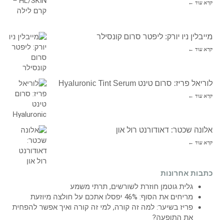
קרא עוד ←
מייבלין ניו יורק: ליפטר סרום קונסילר
קרא עוד ←
לוריאל פריז: סרום טינט Hyaluronic Tint Serum
קרא עוד ←
אלונה שכטר: דאודורנט רול און
קרא עוד ←
כתבות אחרונות
גלית גוטמן חוזרת לשורשים, תרתי משמע
מריחים את הסוף: 46% יפסלו אתכם על חולצה מיוזעת
פריז בשיער: למה זה קורה, למי זה קורה ואיך אפשר להפחית
את התופעה?