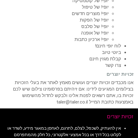
יופי! של קוסמטיקה
יופי! של טיפול
יופי! מוצרים חדשים
יופי! של הפקות
יופי! של סלבס
יופי! של אופנה
יופי! ארכיון כתבות
לוח יופי חינם!
ביוטי טיוב
קבלת מגזין חינם
צרו קשר
זכויות יוצרים
אנו מכבדים זכויות יוצרים ועושים מאמץ לאתר את בעלי הזכויות
בצילומים המגיעים לידינו. אם זיהיתם בפרסומינו צילום שיש לכם
זכויות בו, אתם רשאים לפנות אלינו ולבקש לחדול מהשימוש
באמצעות כתובת המייל taler@taler.co.il
זכויות יוצרים
אין להעתיק, לשכפל, לצלם, לתרגם, לאחסן במאגר מידע, לשדר או
לקלוט בכל דרך או בכל אמצעי אלקטרוני, כל חלק מהמתפרסם