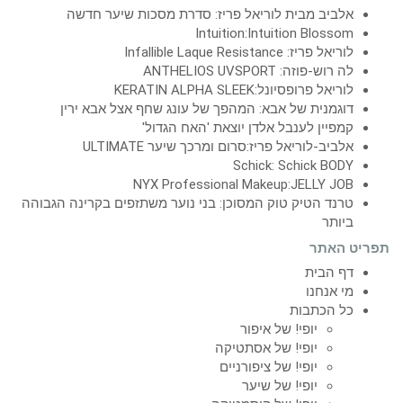
אלביב מבית לוריאל פריז: סדרת מסכות שיער חדשה
Intuition:Intuition Blossom
לוריאל פריז: Infallible Laque Resistance
לה רוש-פוזה: ANTHELIOS UVSPORT
לוריאל פרופסיונל:KERATIN ALPHA SLEEK
דוגמנית של אבא: המהפך של עונג שחף אצל אבא ירין
קמפיין לענבל אלדן יוצאת 'האח הגדול'
אלביב-לוריאל פריז:סרום ומרכך שיער ULTIMATE
Schick: Schick BODY
NYX Professional Makeup:JELLY JOB
טרנד הטיק טוק המסוכן: בני נוער משתזפים בקרינה הגבוהה
ביותר
תפריט האתר
דף הבית
מי אנחנו
כל הכתבות
יופי! של איפור
יופי! של אסתטיקה
יופי! של ציפורניים
יופי! של שיער