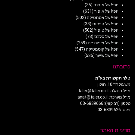
יופי! של אופנה
(35)
יופי! של איפור
(631)
יופי! של אסתטיקה
(502)
יופי! של הפקות
(33)
יופי! של טיפול
(502)
יופי! של סלבס
(73)
יופי! של ציפורניים
(259)
יופי! של קוסמטיקה
(547)
יופי! של שיער
(535)
כתובתנו
טלר תקשורת בע"מ
משעול דר 10, חולון
מייל הנהלה: taler@taler.co.il
מייל מערכת: anat@taler.co.il
טלפון (רב קווי): 03-6839666
פקס: 03-6839626
מדיניות האתר