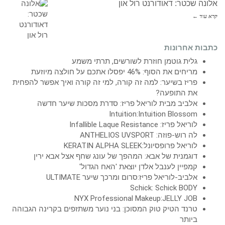
אלונה שכטר: דאודורנט רול און
קרא עוד ←
כתבות אחרונות
גלית גוטמן חוזרת לשורשים, תרתי משמע
מריחים את הסוף: 46% יפסלו אתכם על חולצה מיוזעת
פריז בשיער: למה זה קורה, למי זה קורה ואיך אפשר להפחית
את התופעה?
אלביב מבית לוריאל פריז: סדרת מסכות שיער חדשה
Intuition:Intuition Blossom
לוריאל פריז: Infallible Laque Resistance
לה רוש-פוזה: ANTHELIOS UVSPORT
לוריאל פרופסיונל:KERATIN ALPHA SLEEK
דוגמנית של אבא: המהפך של עונג שחף אצל אבא ירין
קמפיין לענבל אלדן יוצאת 'האח הגדול'
אלביב-לוריאל פריז:סרום ומרכך שיער ULTIMATE
Schick: Schick BODY
NYX Professional Makeup:JELLY JOB
טרנד הטיק טוק המסוכן: בני נוער משתזפים בקרינה הגבוהה
ביותר