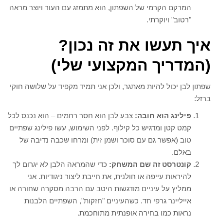
המרקם הקרמי של השפתון, הוא מתמזג עם העור ויוצר מראה
"רטוב" ויוקרתי.
איך תעשו את זה נכון?
(המדריך המקצועי שלי)
שפתון לבן יכול להיות מאתגר, ולכן אני תמיד מקפיד על שלושה חוקי
ברזל:
פילינג הוא חובה:
צבע לבן הוא חסר רחמים – הוא נכנס לכל
קמט קטן ומדגיש כל קילוף. לפני השימוש, עשו פילינג שפתיים
טוב (אפשר גם עם סוכר ושמן זית) ומרחו שכבה נדיבה של
באלם.
קונטרסט זה שם המשחק:
כדי שהמראה הלבן לא יגרום לך
להיראות עייפה או חולנית, את חייבת ליצור ניגודיות. אני
ממליץ על עיניים מודגשות היטב עם הרבה מסקרה שחורה או
אייליינר גרפי חד. כשהעיניים "חזקות", השפתיים הלבנות
נראות כמו בחירה אופנתית מתוחכמת.