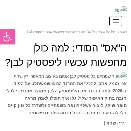
תפריט
פתח סרגל
ראשי
»
יופי! של איפור
»
ה"אס" הסודי: למה כולן מחפשות עכשיו ליפסטיק לבן?
ה"אס" הסודי: למה כולן
מחפשות עכשיו ליפסטיק לבן?
אני מזמין אתכן להכיר את הטרנד הנועז שמשתלט על הפיד
ב-2026: למה הפכתי את הליפסטיק הלבן ממוצר אוונגרדי לכלי
חובה בתיק האיפור שלי? גלו איך תוכלו לאמץ מראה
סופר-שיקי, ליצור אשליית נפח בשפתיים ולשדרג כל גוון קיים
בלי להיראות חיוורות – הכל בכמה שלבים פשוטים.
| ירין שחף |