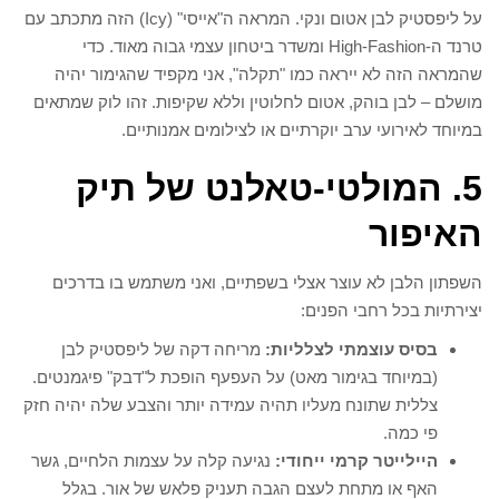
על ליפסטיק לבן אטום ונקי. המראה ה"אייסי" (Icy) הזה מתכתב עם
טרנד ה-High-Fashion ומשדר ביטחון עצמי גבוה מאוד. כדי
שהמראה הזה לא ייראה כמו "תקלה", אני מקפיד שהגימור יהיה
מושלם – לבן בוהק, אטום לחלוטין וללא שקיפות. זהו לוק שמתאים
במיוחד לאירועי ערב יוקרתיים או לצילומים אמנותיים.
5. המולטי-טאלנט של תיק
האיפור
השפתון הלבן לא עוצר אצלי בשפתיים, ואני משתמש בו בדרכים
יצירתיות בכל רחבי הפנים:
בסיס עוצמתי לצלליות:
מריחה דקה של ליפסטיק לבן
(במיוחד בגימור מאט) על העפעף הופכת ל"דבק" פיגמנטים.
צללית שתונח מעליו תהיה עמידה יותר והצבע שלה יהיה חזק
פי כמה.
היילייטר קרמי ייחודי:
נגיעה קלה על עצמות הלחיים, גשר
האף או מתחת לעצם הגבה תעניק פלאש של אור. בגלל