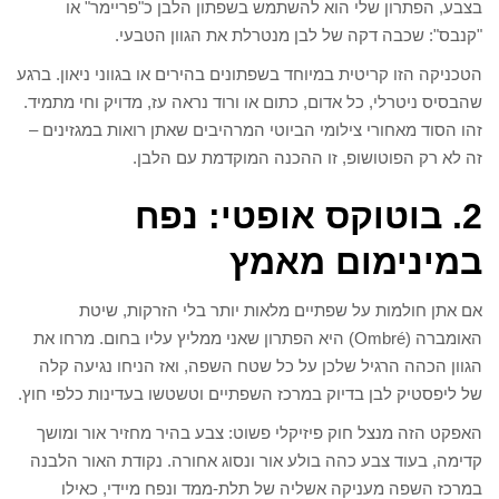
בצבע, הפתרון שלי הוא להשתמש בשפתון הלבן כ"פריימר" או
"קנבס": שכבה דקה של לבן מנטרלת את הגוון הטבעי.
הטכניקה הזו קריטית במיוחד בשפתונים בהירים או בגווני ניאון. ברגע
שהבסיס ניטרלי, כל אדום, כתום או ורוד נראה עז, מדויק וחי מתמיד.
זהו הסוד מאחורי צילומי הביוטי המרהיבים שאתן רואות במגזינים –
זה לא רק הפוטושופ, זו ההכנה המוקדמת עם הלבן.
2. בוטוקס אופטי: נפח
במינימום מאמץ
אם אתן חולמות על שפתיים מלאות יותר בלי הזרקות, שיטת
האומברה (Ombré) היא הפתרון שאני ממליץ עליו בחום. מרחו את
הגוון הכהה הרגיל שלכן על כל שטח השפה, ואז הניחו נגיעה קלה
של ליפסטיק לבן בדיוק במרכז השפתיים וטשטשו בעדינות כלפי חוץ.
האפקט הזה מנצל חוק פיזיקלי פשוט: צבע בהיר מחזיר אור ומושך
קדימה, בעוד צבע כהה בולע אור ונסוג אחורה. נקודת האור הלבנה
במרכז השפה מעניקה אשליה של תלת-ממד ונפח מיידי, כאילו