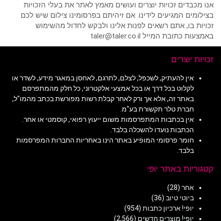
אנו מכבדים זכויות יוצרים ועושים מאמץ לאתר את בעלי הזכויות
בצילומים המגיעים לידינו. אם זיהיתם בפרסומינו צילום שיש לכם
זכויות בו, אתם רשאים לפנות אלינו ולבקש לחדול מהשימוש
באמצעות כתובת המייל taler@taler.co.il
זכויות יוצרים
אין להעתיק, לשכפל, לצלם, לתרגם, לאחסן במאגר מידע, לשדר או
לקלוט בכל דרך או בכל אמצעי אלקטרוני, כל חלק מהמתפרסם
באתר זה, אלא אך ורק לאחר קבלת רשות מפורשת בכתב מהמו"ל,
חברת טלר תקשורת בע"מ.
אין בכתבות המתפרסמות משום ייעוץ רפואי, קוסמטי או אחר.
הכתבות נועדו להשכלה בלבד.
חומר פרסומי המופיע באתר הינו באחריות החברות המפרסמות
בלבד.
קטגוריות באתר יופי
אחר
(28)
ביוטי טיוב
(36)
יופי! ארכיון כתבות
(954)
יופי! מוצרים חדשים
(2,566)