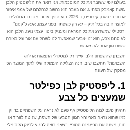
בעולם יופי ששובר את כל המוסכמות, אני רואה את הליפסטיק הלבן
עושה קאמבק מפתיע. אם בעבר הוא נחשב לנחלתם של אמני איפור
או חובבי פאנק קיצוניים, ב-2026 הוא הופך עבורי מטרנד מסלולים
למוצר חובה בכל תיק – לא רק כשפתון בפני עצמו, אלא כ"קסם"
ורסטילי שמשדרג את כל המראה ומעניק ביטוי עצמי נועז. הלבן הוא
לא סתם צבע; הוא "נון-צבע" שמאפשר לנו לשחק עם אור וצל בצורה
ששום גוון אחר לא מאפשר.
חשבתן שהשפתון הלבן שייך רק למסלולי התצוגות או לחג
השבועות? תחשבו שוב. הנה הצלילה העמוקה שלי לתוך המוצר הכי
מסקרן של העונה:
1. ליפסטיק לבן כפילטר
שמעצים כל צבע
תהיתן פעם למה הליפסטיק אף פעם לא נראה על השפתיים בדיוק
כמו שהוא נראה באריזה? הגוון הטבעי של השפה, שנוטה לוורוד או
חום, משנה את הפיגמנט הסופי. כשאני רוצה להגיע לדיוק מקסימלי