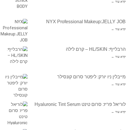
קרא עוד ←
NYX Professional Makeup:JELLY JOB
קרא עוד ←
הרבלייף: HL/SKIN – קרם לילה
קרא עוד ←
מייבלין ניו יורק: ליפטר סרום קונסילר
קרא עוד ←
לוריאל פריז: סרום טינט Hyaluronic Tint Serum
קרא עוד ←