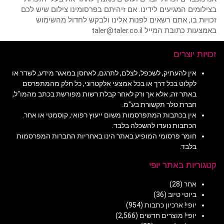
בצילומים המגיעים לידינו. אם זיהיתם בפרסומינו צילום שיש לכם
זכויות בו, אתם רשאים לפנות אלינו ולבקש לחדול מהשימוש
באמצעות כתובת המייל taler@taler.co.il
זכויות יוצרים
אין להעתיק, לשכפל, לצלם, לתרגם, לאחסן במאגר מידע, לשדר או
לקלוט בכל דרך או בכל אמצעי אלקטרוני, כל חלק מהמתפרסם
באתר זה, אלא אך ורק לאחר קבלת רשות מפורשת בכתב מהמו"ל,
חברת טלר תקשורת בע"מ.
אין בכתבות המתפרסמות משום ייעוץ רפואי, קוסמטי או אחר.
הכתבות נועדו להשכלה בלבד.
חומר פרסומי המופיע באתר הינו באחריות החברות המפרסמות
בלבד.
קטגוריות באתר יופי
אחר
(28)
ביוטי טיוב
(36)
יופי! ארכיון כתבות
(954)
יופי! מוצרים חדשים
(2,566)