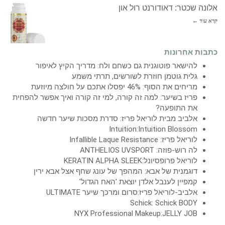
אלונה שכטר: דאודורנט רול און
קרא עוד ←
כתבות אחרונות
להישאר פוטוגנית גם כשחם ולח: מדריך הקיץ לאיפור
גלית גוטמן חוזרת לשורשים, תרתי משמע
מריחים את הסוף: 46% יפסלו אתכם על חולצה מיוזעת
פריז בשיער: למה זה קורה, למי זה קורה ואיך אפשר להפחית
את התופעה?
אלביב מבית לוריאל פריז: סדרת מסכות שיער חדשה
Intuition:Intuition Blossom
לוריאל פריז: Infallible Laque Resistance
לה רוש-פוזה: ANTHELIOS UVSPORT
לוריאל פרופסיונל:KERATIN ALPHA SLEEK
דוגמנית של אבא: המהפך של עונג שחף אצל אבא ירין
קמפיין לענבל אלדן יוצאת 'האח הגדול'
אלביב-לוריאל פריז:סרום ומרכך שיער ULTIMATE
Schick: Schick BODY
NYX Professional Makeup:JELLY JOB