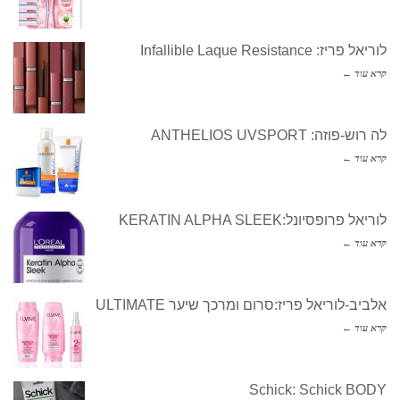
לוריאל פריז: Infallible Laque Resistance
קרא עוד ←
לה רוש-פוזה: ANTHELIOS UVSPORT
קרא עוד ←
לוריאל פרופסיונל:KERATIN ALPHA SLEEK
קרא עוד ←
אלביב-לוריאל פריז:סרום ומרכך שיער ULTIMATE
קרא עוד ←
Schick: Schick BODY