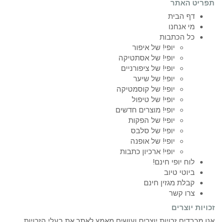
תפריט האתר
דף הבית
מי אנחנו
כל הכתבות
יופי! של איפור
יופי! של אסתטיקה
יופי! של ציפורניים
יופי! של שיער
יופי! של קוסמטיקה
יופי! של טיפול
יופי! מוצרים חדשים
יופי! של הפקות
יופי! של סלבס
יופי! של אופנה
יופי! ארכיון כתבות
לוח יופי חינם!
ביוטי טיוב
קבלת מגזין חינם
צרו קשר
זכויות יוצרים
אנו מכבדים זכויות יוצרים ועושים מאמץ לאתר את בעלי הזכויות