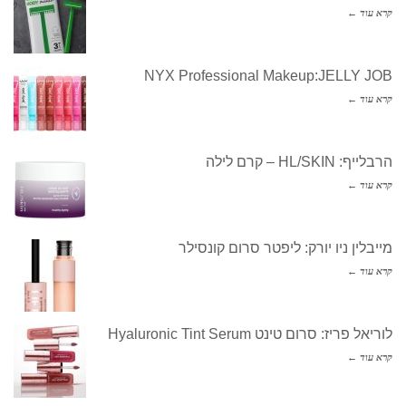
קרא עוד ←
NYX Professional Makeup:JELLY JOB
קרא עוד ←
הרבלייף: HL/SKIN – קרם לילה
קרא עוד ←
מייבלין ניו יורק: ליפטר סרום קונסילר
קרא עוד ←
לוריאל פריז: סרום טינט Hyaluronic Tint Serum
קרא עוד ←