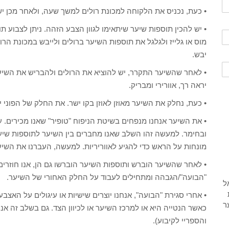
• כעת, נכניס את הלקוחה למכונת רולים למשך שעה, ולאחר מכן י
• יש להכין תוספות שיער שיתאימו לגוון הצבע הזהה. ניתן לצבוע תו
מוס או גלייז ולגלגל את תוספות השיער ברולים ולייבש במכונת הר
יבש.
• לאחר שהשיער התקרר, יש להוציא את הרולים ולהבריש את הש
יראה רך, אוורירי ומבריק.
• כעת, נחלק את השיער מאוזן לאוזן בקו ישר. את החלק של הפוני י
• את השיער אנחנו מנפחים בשיטת הניפוח "טופיר" שאנו מכירים.
ובחימר. למעשה זהו השלב שאנו מחברים בין השיער לתוספות שיע
מונחות על הראש כדי להגיע לאווריריות. למעשה, העברנו את השי
• לאחר שהשיער הוברש ותוספות השיער הוברשו גם הן, אנו חוזר
"הבועה"/הגבהה ומתחילים לעבוד על החלק האחורי של השיער.
• אחרי סגירת "הבועה", אנחנו יוצרים שישיות או עיגולים על האצ
כאשר הנטייה היא או למרכז השיער או לכיוון הצד. גם בשלב זה אנח
והספריי לקיבוע).