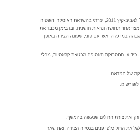
את מראה "האוסקר שיק" מתוך קולקציית The Secret of Romance לאביב-קיץ 2011, יצרתי בהשראת האוסקר והשטיח
 מצד אחד תחושה ונראות חושנית, ובו בזמן מכבד את
בהה במרכז הראש ועם פוני, שפונה הצידה באופן
. כידוע, התסרוקת האסופה מבטאת קלאסיות, מבלי
ויקת של המראה
לשורשים.
חוזק ואת צורת הרולים שנעשה בהמשך.
לגל את הרול כלפי פנים בנטייה הצידה, ואת שאר