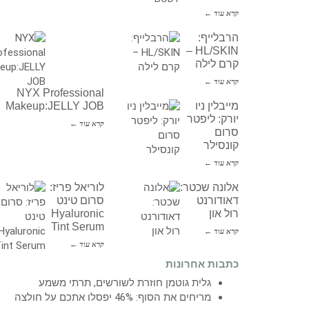
קרא עוד ←
הרבלייף:
HL/SKIN –
קרם לילה
קרא עוד ←
NYX Professional
מייבלין ניו
Makeup:JELLY JOB
יורק: ליפטר
קרא עוד ←
סרום
קונסילר
קרא עוד ←
אלונה שכטר:
לוריאל פריז:
דאודורנט
סרום טינט
רול און
Hyaluronic
Tint Serum
קרא עוד ←
קרא עוד ←
כתבות אחרונות
גלית גוטמן חוזרת לשורשים, תרתי משמע
מריחים את הסוף: 46% יפסלו אתכם על חולצה