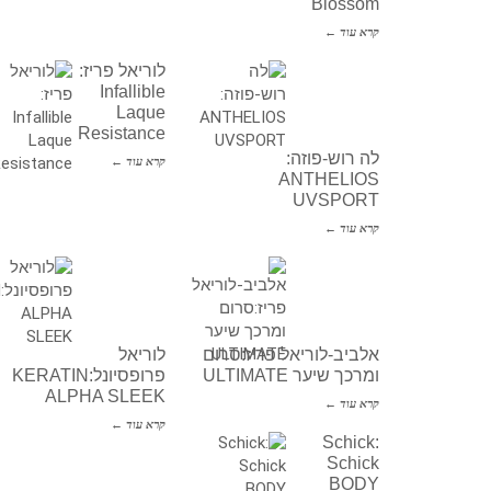
Blossom
קרא עוד ←
לוריאל פריז:
Infallible
Laque
Resistance
לה רוש-פוזה:
קרא עוד ←
ANTHELIOS
UVSPORT
קרא עוד ←
אלביב-לוריאל פריז:סרום
לוריאל
ומרכך שיער ULTIMATE
פרופסיונל:KERATIN
ALPHA SLEEK
קרא עוד ←
קרא עוד ←
Schick:
Schick
BODY