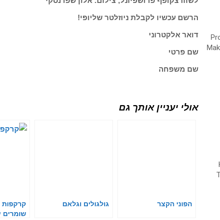
לשוורצקופף פרושפיונל; צילום: אלון שפרנסקי
הרשם עכשיו לקבלת ניוזלטר שליופי!
דואר אלקטרוני
שם פרטי
שם משפחה
אולי יעניין אותך גם
הפוני הקצר
גולגולים וגלאם
קרקפות א
שומרים 