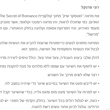
רוני פרנקל
האדום. כפי שתוכלו לראות, זהו מראה רומנטי וקלאסי, אשר מעניק
מעמד האירוע. זוהי תסרוקת אסופה וקלועה בחלק ההאחורי, עם הג
"מרושל".
המראה מתאים לנשים כריזמטיות שרוצות להביע את הנשיות שלהן
לבטל את הנשיות והסקסיות של האישה, נהפוך הוא.
להלן שלבי ביצוע העבודה, צעד אחר צעד, כולל טיפים ליצירה מד
• יש לחפוף את השיער עם שמפו ללא מלחים על מנת להקנות נפח 
• רצוי שלא לשים מרכך על השורש.
• יש לייבש מעט את השיער במייבש שיער כדי שיהיה במצב לח.
• יש למרוח על השיער מעט מוס ומעט גלייז, בכדי שהשיער יקבל 
• כעת, יש לגלגל רולים בכל השיער. בחלק הקדמי של הפוני- יש לג
הרולים- נגלגל לכיוון אחור ונשים רשת להגנה.