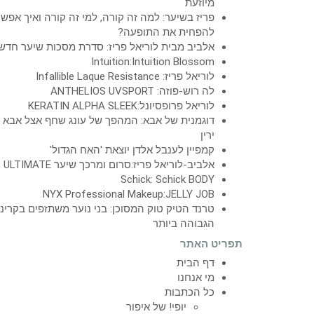
מיוזעת
פריז בשיער: למה זה קורה, למי זה קורה ואיך אפש
להפחית את התופעה?
אלביב מבית לוריאל פריז: סדרת מסכות שיער חדש
Intuition:Intuition Blossom
לוריאל פריז: Infallible Laque Resistance
לה רוש-פוזה: ANTHELIOS UVSPORT
לוריאל פרופסיונל:KERATIN ALPHA SLEEK
דוגמנית של אבא: המהפך של עונג שחף אצל אבא
ירין
קמפיין לענבל אלדן יוצאת 'האח הגדול'
אלביב-לוריאל פריז:סרום ומרכך שיער ULTIMATE
Schick: Schick BODY
NYX Professional Makeup:JELLY JOB
טרנד הטיק טוק המסוכן: בני נוער משתזפים בקרינ
הגבוהה ביותר
תפריט האתר
דף הבית
מי אנחנו
כל הכתבות
יופי! של איפור