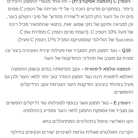
·
ויטמין
C
(חומצה אסקורבית) –
זהו אחד מנוגדי החמצון היעילים
ביותר. במחקרים מדעיים הוכח כי על ידי מריחה של ויטמין C מסיס
מים זה על העור ניתן להביא ל"שזירה מחדש" של סיבי הקולגן בעור,
וכן למניעה ותיקון של נזקי שמש. זאת, בתנאי שהתכשיר מכיל ריכוז
של מעל 10% ויטמין C. (דוגמת סרום ויטמין C מסדרת C the
Success של הולילנד קוסמטיקס המכיל 17% ויטמין C פעיל).
·
Q10
–
נוגד חמצון חזק המגביר את פעילות יצירת האנרגיה בעור ובו
זמנית גם מעכב את תהליכי ההזדקנות של העור.
·
חומצה אלפא ליפואית –
עקב מסיסותה במים ובשמן החומצה
האלפא ליפואית הינה נוגד חמצון החודר טוב יותר לתאי העור ולכן גם
פעיל במיוחד בעיכוב הזדקנות העור הנגרמת עקב הרדיקלים
החופשיים.
·
ויטמין
E
–
נוגד חמצון אשר בנוסף לפעילותו נגד רדיקלים חופשיים
גם מגביר את אספקת החמצן לתאי העור ומסייע בהחלמתו.
הקו השלישי: טיפול בתהליכים המתחוללים בתא
הקרינה האולטרא סגולית גורמת לשינויים ישירים ועקיפים בחילוף