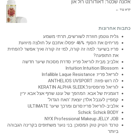
אלונה שכטר: דאודורנט רול און
קרא עוד ←
כתבות אחרונות
גלית גוטמן חוזרת לשורשים, תרתי משמע
מריחים את הסוף: 46% יפסלו אתכם על חולצה מיוזעת
פריז בשיער: למה זה קורה, למי זה קורה ואיך אפשר להפחית
את התופעה?
אלביב מבית לוריאל פריז: סדרת מסכות שיער חדשה
Intuition:Intuition Blossom
לוריאל פריז: Infallible Laque Resistance
לה רוש-פוזה: ANTHELIOS UVSPORT
לוריאל פרופסיונל:KERATIN ALPHA SLEEK
דוגמנית של אבא: המהפך של עונג שחף אצל אבא ירין
קמפיין לענבל אלדן יוצאת 'האח הגדול'
אלביב-לוריאל פריז:סרום ומרכך שיער ULTIMATE
Schick: Schick BODY
NYX Professional Makeup:JELLY JOB
טרנד הטיק טוק המסוכן: בני נוער משתזפים בקרינה הגבוהה
ביותר