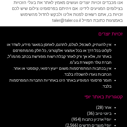
אנו מכבדים זכויות יוצרים ועושים מאמץ לאתר את בעלי הזכויות
בצילומים המגיעים לידינו. אם זיהיתם בפרסומינו צילום שיש לכם
זכויות בו, אתם רשאים לפנות אלינו ולבקש לחדול מהשימוש
באמצעות כתובת המייל taler@taler.co.il
זכויות יוצרים
אין להעתיק, לשכפל, לצלם, לתרגם, לאחסן במאגר מידע, לשדר או
לקלוט בכל דרך או בכל אמצעי אלקטרוני, כל חלק מהמתפרסם
באתר זה, אלא אך ורק לאחר קבלת רשות מפורשת בכתב מהמו"ל,
חברת טלר תקשורת בע"מ.
אין בכתבות המתפרסמות משום ייעוץ רפואי, קוסמטי או אחר.
הכתבות נועדו להשכלה בלבד.
חומר פרסומי המופיע באתר הינו באחריות החברות המפרסמות
בלבד.
קטגוריות באתר יופי
אחר
(28)
ביוטי טיוב
(36)
יופי! ארכיון כתבות
(954)
יופי! מוצרים חדשים
(2,566)