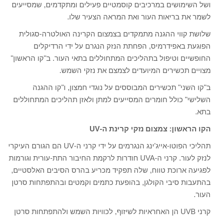
ושל השימושים במרכיבים קוסמטיים פעילים ומתקדמים, שמסייעים
לשמר את בריאות העור ואת המראה הצעיר שלו.
שלושת קווי ההגנה מתמקדים בצמצום הקרינה האולטרה-סגולית
הפוגעת באפידרמיס, הפחתת הנזק הנגרם על ידי הרדיקלים
החופשיים וטיפול בתהליכים המתחוללים בתאי העור. ב"קו הראשון"
מצויים תכשירים המיועדים לצמצם את נזקי השמש.
ב"קו השני" תכשירים המבוססים על נוגדי חמצון, ו"קו ההגנה
השלישי" כולל חומרים המסייעים למתן ולאזן תהליכים המתחוללים
בתא.
הקו הראשון: צמצום נזקי קרינת ה-
UV
תהליכי הפוטו-אייג'ינג הנגרמים על ידי קרני ה-UV הם הגורם העיקרי
לנזק לעור. קרני ה-UVA חודרות לרקמת החיבור התת-עורית וגורמות
לפגיעה ארוכת טווח, שלה תפקיד מכריע בהרס הסיבים האלסטיים,
בהתעבות סיבי הקולגן, בהופעת כתמים וקמטים ובהתפתחות סרטן
העור.
קרני UVB הן האחראיות לשיזוף, לכוויות השמש ולהתפתחות סרטן