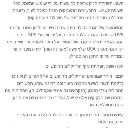
העור. הפחתת הנזק צריכה להיעשות על ידי שימוש יומיומי, בכל
חשיפה לשמש, בתכשירים המעניקים הגנה כפולה לעור, (דוגמת
סנברלה, סדרת מסנני הקרינה של הולילנד קוסמטיקס(.
המשמעות של הגנה כפולה הינה שהתכשיר מכיל הן מסנני קרינת
UVB שיכולת ההגנה שלהם נמדדת על ידי SPF Factor – מדד
המבטא את יכולת ההגנה של המוצר על העור לעומת עור שאינו מוגן,
והן הגנה מקרני UVA שלמעשה "מקרינה אותן" חזרה מפני העור
ונמדדת על פי התקן האוסטרלי.
הקו השני: הפחתת נזקי הרדיקלים החופשיים
חמצון היתר שגורמים הרדיקלים החופשיים עלול לגרום לנזק ניכר
לרקמת העור ולשינוי במבנה העור ובמידת גמישותו. תכשירים
המכילים נוגדי חמצון (הנקראים גם אנטי-אוקסידנטים), מפחיתים את
יכולתם של חלקיקים אלה לפעול, ועל ידי כך מצמצמים את הנזק
שהם מחוללים בעור.
קיימים מספר נוגדי חמצון הידועים ביכולתם לעכב את תהליכי
הזדקנות העור: