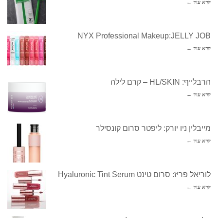
קרא עוד ←
NYX Professional Makeup:JELLY JOB
קרא עוד ←
הרבלייף: HL/SKIN – קרם לילה
קרא עוד ←
מייבלין ניו יורק: ליפטר סרום קונסילר
קרא עוד ←
לוריאל פריז: סרום טינט Hyaluronic Tint Serum
קרא עוד ←