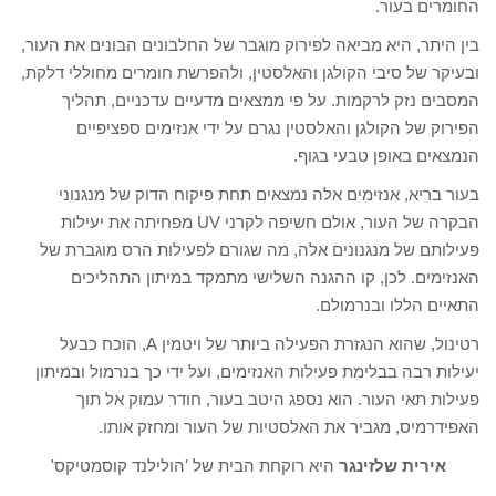
החומרים בעור.
בין היתר, היא מביאה לפירוק מוגבר של החלבונים הבונים את העור,
ובעיקר של סיבי הקולגן והאלסטין, ולהפרשת חומרים מחוללי דלקת,
המסבים נזק לרקמות. על פי ממצאים מדעיים עדכניים, תהליך
הפירוק של הקולגן והאלסטין נגרם על ידי אנזימים ספציפיים
הנמצאים באופן טבעי בגוף.
בעור בריא, אנזימים אלה נמצאים תחת פיקוח הדוק של מנגנוני
הבקרה של העור, אולם חשיפה לקרני UV מפחיתה את יעילות
פעילותם של מנגנונים אלה, מה שגורם לפעילות הרס מוגברת של
האנזימים. לכן, קו ההגנה השלישי מתמקד במיתון התהליכים
התאיים הללו ובנרמולם.
רטינול, שהוא הנגזרת הפעילה ביותר של ויטמין A, הוכח כבעל
יעילות רבה בבלימת פעילות האנזימים, ועל ידי כך בנרמול ובמיתון
פעילות תאי העור. הוא נספג היטב בעור, חודר עמוק אל תוך
האפידרמיס, מגביר את האלסטיות של העור ומחזק אותו.
אירית שלזינגר
היא רוקחת הבית של 'הולילנד קוסמטיקס'