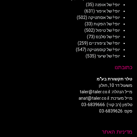
יופי! של אופנה
(35)
יופי! של איפור
(631)
יופי! של אסתטיקה
(502)
יופי! של הפקות
(33)
יופי! של טיפול
(502)
יופי! של סלבס
(73)
יופי! של ציפורניים
(259)
יופי! של קוסמטיקה
(547)
יופי! של שיער
(535)
כתובתנו
טלר תקשורת בע"מ
משעול דר 10, חולון
מייל הנהלה: taler@taler.co.il
מייל מערכת: anat@taler.co.il
טלפון (רב קווי): 03-6839666
פקס: 03-6839626
מדיניות האתר