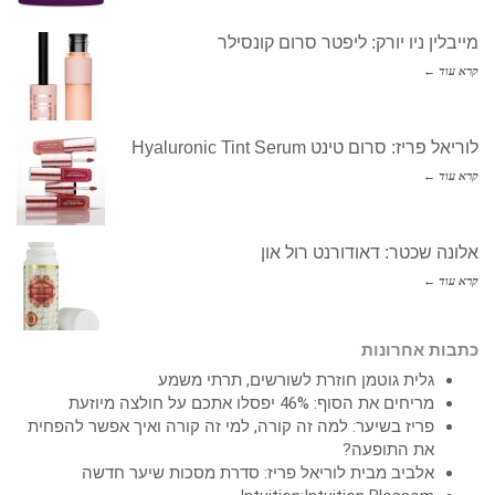
מייבלין ניו יורק: ליפטר סרום קונסילר
קרא עוד ←
לוריאל פריז: סרום טינט Hyaluronic Tint Serum
קרא עוד ←
אלונה שכטר: דאודורנט רול און
קרא עוד ←
כתבות אחרונות
גלית גוטמן חוזרת לשורשים, תרתי משמע
מריחים את הסוף: 46% יפסלו אתכם על חולצה מיוזעת
פריז בשיער: למה זה קורה, למי זה קורה ואיך אפשר להפחית
את התופעה?
אלביב מבית לוריאל פריז: סדרת מסכות שיער חדשה