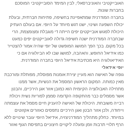
האובייקטיבי והאוניברסאלי, לבין המימד הסובייקטיבי המוסכם
בחברות שונות.
בחברה המודרנית שמתאפיינת בחשיפה, פתיחות חברתית, ובעלת
יכולת השפעה ושינוי, ישנו דגש מיוחד על היופי. אם בעולם העתיק
היכולת לפגוש אובייקטים יפים הייתה די מוגבלת ומצומצמת, הרי
שבחברה המודרנית ישנה חשיפה גדולה לאובייקטים יפים כמעט
בכל מקום. בכך הפך המושג המופשט של יופי שהיה אמור להצטייר
כמו אידיאל החופש, והאהבה, למושג שבו לא הביולוגיה אם כי
האידיאולוגיה היא מכתיבת אידיאל היופי בחברה המודרנית.
יופי אידאלי
גופה של האישה הוא מעיין יצירת אומנות מפוסלת, מפותלת ומורכבת
מאין כמותה. המקום הראשון המסמל את הנשיות, אשר ממנו
מתחילה האבולוציה הקיומית הוא כמובן אזור אגן הירכיים, והבטן
אשר מסמלים כבר מהתקופה הקדומה סממן לפוריות נשית ויכולת
רבייה משובחת. היכולת של האישה להעניק חיים מסמל את עוצמתה
וייחודה, ולכן אזור הבטן ואגן הירכיים נתפסים כאזורים אקזוטים
במיוחד. כחלק מתהליך המודרניצזיה, אידיאל היופי עובר שינויים ללא
הרף תלויי תרבות וזמן ומעלה ליקויים חיצוניים בתפיסת הגוף ואזור