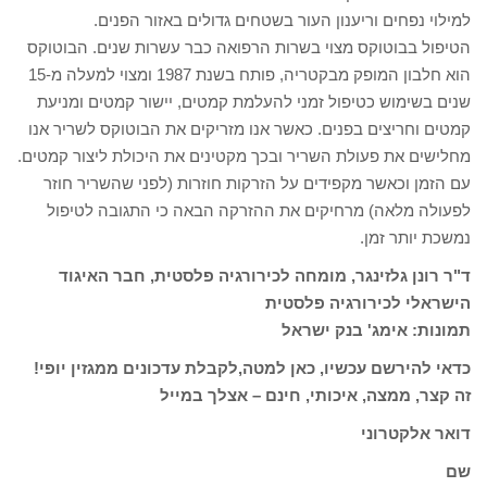
למילוי נפחים וריענון העור בשטחים גדולים באזור הפנים.
הטיפול בבוטוקס מצוי בשרות הרפואה כבר עשרות שנים. הבוטוקס
הוא חלבון המופק מבקטריה, פותח בשנת 1987 ומצוי למעלה מ-15
שנים בשימוש כטיפול זמני להעלמת קמטים, יישור קמטים ומניעת
קמטים וחריצים בפנים. כאשר אנו מזריקים את הבוטוקס לשריר אנו
מחלישים את פעולת השריר ובכך מקטינים את היכולת ליצור קמטים.
עם הזמן וכאשר מקפידים על הזרקות חוזרות (לפני שהשריר חוזר
לפעולה מלאה) מרחיקים את ההזרקה הבאה כי התגובה לטיפול
נמשכת יותר זמן.
ד"ר רונן גלזינגר, מומחה לכירורגיה פלסטית, חבר האיגוד
הישראלי לכירורגיה פלסטית
תמונות: אימג' בנק ישראל
כדאי להירשם עכשיו, כאן למטה,לקבלת עדכונים ממגזין יופי!
זה קצר, ממצה, איכותי, חינם – אצלך במייל
דואר אלקטרוני
שם