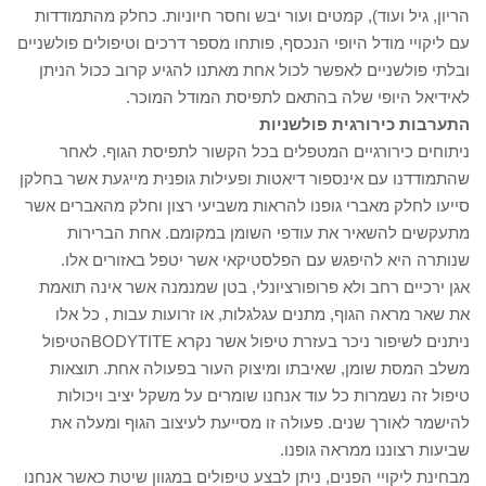
הריון, גיל ועוד), קמטים ועור יבש וחסר חיוניות. כחלק מהתמודדות
עם ליקויי מודל היופי הנכסף, פותחו מספר דרכים וטיפולים פולשניים
ובלתי פולשניים לאפשר לכול אחת מאתנו להגיע קרוב ככול הניתן
לאידיאל היופי שלה בהתאם לתפיסת המודל המוכר.
התערבות כירורגית פולשניות
ניתוחים כירורגיים המטפלים בכל הקשור לתפיסת הגוף. לאחר
שהתמודדנו עם אינספור דיאטות ופעילות גופנית מייגעת אשר בחלקן
סייעו לחלק מאברי גופנו להראות משביעי רצון וחלק מהאברים אשר
מתעקשים להשאיר את עודפי השומן במקומם. אחת הברירות
שנותרה היא להיפגש עם הפלסטיקאי אשר יטפל באזורים אלו.
אגן ירכיים רחב ולא פרופורציונלי, בטן שמנמנה אשר אינה תואמת
את שאר מראה הגוף, מתנים עגלגלות, או זרועות עבות , כל אלו
ניתנים לשיפור ניכר בעזרת טיפול אשר נקרא BODYTITEהטיפול
משלב המסת שומן, שאיבתו ומיצוק העור בפעולה אחת. תוצאות
טיפול זה נשמרות כל עוד אנחנו שומרים על משקל יציב ויכולות
להישמר לאורך שנים. פעולה זו מסייעת לעיצוב הגוף ומעלה את
שביעות רצוננו ממראה גופנו.
מבחינת ליקויי הפנים, ניתן לבצע טיפולים במגוון שיטת כאשר אנחנו