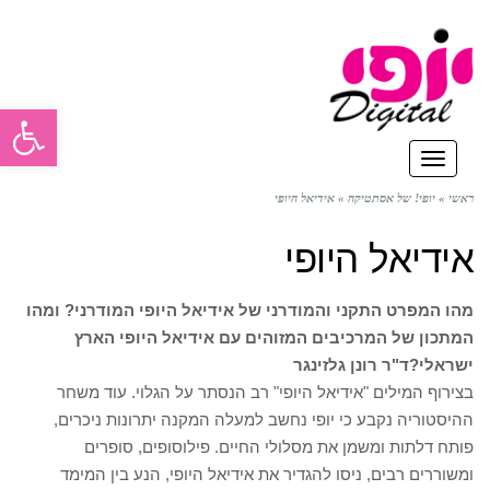
פתח סרגל
תפריט
ראשי
»
יופי! של אסתטיקה
»
אידיאל היופי
אידיאל היופי
מהו המפרט התקני והמודרני של אידיאל היופי המודרני? ומהו
המתכון של המרכיבים המזוהים עם אידיאל היופי הארץ
ישראלי?
ד"ר רונן גלזינגר
בצירוף המילים "אידיאל היופי" רב הנסתר על הגלוי. עוד משחר
ההיסטוריה נקבע כי יופי נחשב למעלה המקנה יתרונות ניכרים,
פותח דלתות ומשמן את מסלולי החיים. פילוסופים, סופרים
ומשוררים רבים, ניסו להגדיר את אידיאל היופי, הנע בין המימד