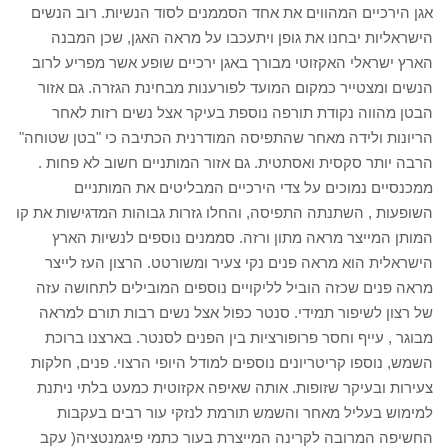
אגן הירכיים המהווים את אחד הסממנים לסוד הנשיות. רוב הנשים
הישראליות יבחנו את גופן ויתעכבו על מראה האגן, שכן המבנה
הארץ ישראלי האקזוטי מבורך באגן ירכיים שופע אשר מפריע לרוב
הנשים ומצטייר כמקום המועד לפורענות מבחינת הגזרה. גם אזור
הבטן מהווה נקודת תורפה נוספת בעיקר אצל נשים רזות לאחר
הריונות ולידה מאחר שהתפיסה המודרנית הכתיבה כי "בטן שטוחה"
הרבה יותר סקסית ואסתטית. גם אזור המותניים חשוב לא פחות .
ממכנסיים נמוכים על צדי הירכיים המבליטים את המותניים
השופעות , השתנתה התפיסה, והחלו גזרות גבוהות המדגישות את קו
המותן המייצר מראה מתון ורזה. סממנים נוספים לנשיות הארץ
הישראלית הוא מראה פנים נקי צעיר ומשורטט. הרצון העז לייצר
מראה פנים שכזה הוביל לליקויים נוספים המובילים לתחושה עזה
של רצון לשיפור תמידי. סנטר כפול אצל נשים רבות תורם למראה
מבוגר , עייף וחסר פרופורציות בין הפנים לסנטר. בארצנו ברוכת
השמש, נוספו קריטריונים נוספים למודל היופי הרצוי. פנים, חלקות
צעירות ובעיקר שזופות. אותה שאיפה אקזוטית כמעט בלתי ניתנת
למימוש בעליל מאחר והשמש תורמת לנזקי עור רבים בעקבות
החשיפה המרובה לקרינה המייצרת בעור כתמי פיגמנטציה( עקב