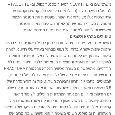
משתמשים ב- NECKTITE לטיפול בסנטר כפול, וב- FACETITE –
לטיפול בנפילת העור (בבולדוגים בקו הלסת), קמטים וקמטוטים.
שתי שיטות אלו מצעירות את העור , מקטינות את הסנטר הכפול
ומטפלות בעודף העור שנותר לאחר השאיבה באזור הסנטר
ומאפשרות לדחות למספר שנים את ניתוח מתיחת הפנים.
טיפולים בלתי פולשניים
כאשר איננו מעוניינים בטיפול חודרני ניתן לטפל באזורים בגוף במגוון
שיטות שונות אשר עובדות על הגוף מבחוץ בעזרת גלי רדיו, אולטרה
סאונד ועוד. אך יש לקחת בחשבון שטיפולים אלו מחייבים תחזוקה
לאורך כל החיים מאחר והתוצאות הן זמניות בלבד. טיפולי פנים לא
חודרניים, מתאפשרים בעזרת מכשיר הנקרא פרקטורה FRACTURA
המכשיר עובד בעזרת אנרגיה של גלי רדיו ומיועד לטיפול בקמטים,
קמטוטים, כתמי גיל והריון והצערת העור. טיפול זה דורש סדרה של
3-5 טיפולים ומשפר באופן משמעותי את מראה העור והמרקם שלו.
גם הזרקות ומילויים הם אחד הפתרונות היעילים לשיפור מראה
הפנים. קיימים כיום בשוק מגוון חומרי הזרקה אשר מאפשרים מילוי
קמטים, מילוי נפחים טיפול בקמטוטים ע" הזרקות בעיקר של חומצות
היאלורוניות ובוטוקס. השינוי בשיטה זו הוא השימוש בחומרים אלו