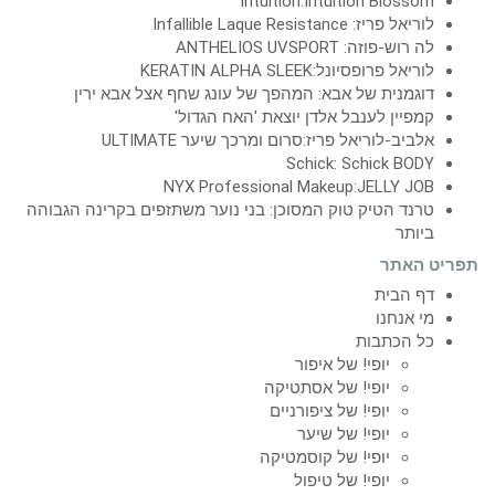
Intuition:Intuition Blossom
לוריאל פריז: Infallible Laque Resistance
לה רוש-פוזה: ANTHELIOS UVSPORT
לוריאל פרופסיונל:KERATIN ALPHA SLEEK
דוגמנית של אבא: המהפך של עונג שחף אצל אבא ירין
קמפיין לענבל אלדן יוצאת 'האח הגדול'
אלביב-לוריאל פריז:סרום ומרכך שיער ULTIMATE
Schick: Schick BODY
NYX Professional Makeup:JELLY JOB
טרנד הטיק טוק המסוכן: בני נוער משתזפים בקרינה הגבוהה
ביותר
תפריט האתר
דף הבית
מי אנחנו
כל הכתבות
יופי! של איפור
יופי! של אסתטיקה
יופי! של ציפורניים
יופי! של שיער
יופי! של קוסמטיקה
יופי! של טיפול