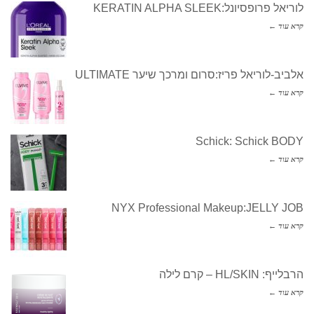
לוריאל פרופסיונל:KERATIN ALPHA SLEEK
קרא עוד ←
אלביב-לוריאל פריז:סרום ומרכך שיער ULTIMATE
קרא עוד ←
Schick: Schick BODY
קרא עוד ←
NYX Professional Makeup:JELLY JOB
קרא עוד ←
הרבלייף: HL/SKIN – קרם לילה
קרא עוד ←