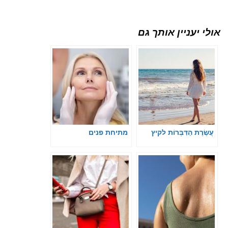
אולי יעניין אותך גם
עֲשֶׂרֶת הַדִּבְּרוֹת לקיץ
מתיחת פנים