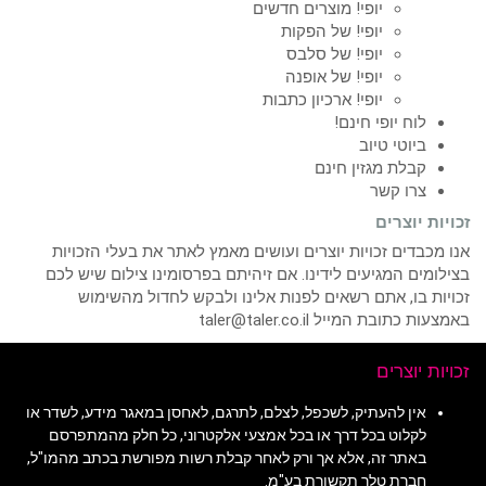
יופי! מוצרים חדשים
יופי! של הפקות
יופי! של סלבס
יופי! של אופנה
יופי! ארכיון כתבות
לוח יופי חינם!
ביוטי טיוב
קבלת מגזין חינם
צרו קשר
זכויות יוצרים
אנו מכבדים זכויות יוצרים ועושים מאמץ לאתר את בעלי הזכויות
בצילומים המגיעים לידינו. אם זיהיתם בפרסומינו צילום שיש לכם
זכויות בו, אתם רשאים לפנות אלינו ולבקש לחדול מהשימוש
באמצעות כתובת המייל taler@taler.co.il
זכויות יוצרים
אין להעתיק, לשכפל, לצלם, לתרגם, לאחסן במאגר מידע, לשדר או
לקלוט בכל דרך או בכל אמצעי אלקטרוני, כל חלק מהמתפרסם
באתר זה, אלא אך ורק לאחר קבלת רשות מפורשת בכתב מהמו"ל,
חברת טלר תקשורת בע"מ.