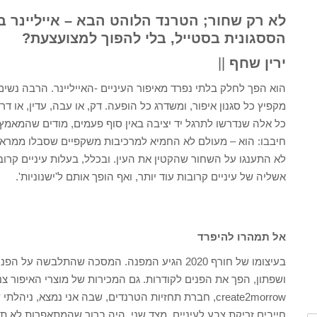
לא רק שחור; הטרנד הלוהט הבא – אייליינר 
הססגונית בסטייל, בלי להפוך למצועצעת?
ירין שחף
||
הוא הפך לחלק בלתי נפרד מאיפור העיניים -האייליינר. הרבה נשים 
מקפיץ כל סגנון איפור, ומשדרג כל הופעה. דק, או עבה, עדין, או 
כל אלה שנדרשו לתרגל יד יציבה באין סוף פעמים, מודים שהמאמץ
חיבבו: הוא – מעולם לא החמיא למרכיבות משקפיים שסבלו ממראה "
לא התענגו על השחור שהקטין את העין. ובכלל, בעלות עיניים קרו
אשליה של עיניים קרובות עוד יותר, ואף הופך אותם ל'ישנוניות'.
אל תמהרו להיפרד
בעיצומו של חורף 2020 הגיע המפנה. המסכה שהתלבשה
ושפתון, הפך את הפנים לקודרות. גם המכירות של מוצרי האיפור צנ
create2morrow, חברת תחזיות הטרנדים, שבה אני נמצא, 
חייבים זריקת צבע לעיניים. מצד שני, היה ברור שהמתאפרות לא תו