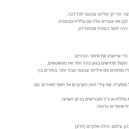
 הרי לך אליינר צבעוני לכל דבר.
לבן ואז עוברים עליו עם צללית צבעונית.
יהיה לעזר בעזרת מכחול דק.
די שייקבע את איפור העיניים.
הקפל מדגישים בגוון כהה יותר ואז מטשטשים.
 מותחים פס איליינר צבעוני עבה יותר. בוחרים בין
מסקרה. את צידי העין הקרובים אל האף 'מאירים' עם
ללית או ג׳ל ומברישים בכיוון השיער.
 שימר או ברונזר.
הן. צילום: הילה אלקיים (יח"צ)