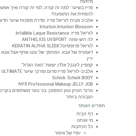
מיוזעת
פריז בשיער: למה זה קורה, למי זה קורה ואיך אפש
להפחית את התופעה?
אלביב מבית לוריאל פריז: סדרת מסכות שיער חדש
Intuition:Intuition Blossom
לוריאל פריז: Infallible Laque Resistance
לה רוש-פוזה: ANTHELIOS UVSPORT
לוריאל פרופסיונל:KERATIN ALPHA SLEEK
דוגמנית של אבא: המהפך של עונג שחף אצל אבא
ירין
קמפיין לענבל אלדן יוצאת 'האח הגדול'
אלביב-לוריאל פריז:סרום ומרכך שיער ULTIMATE
Schick: Schick BODY
NYX Professional Makeup:JELLY JOB
טרנד הטיק טוק המסוכן: בני נוער משתזפים בקרינ
הגבוהה ביותר
תפריט האתר
דף הבית
מי אנחנו
כל הכתבות
יופי! של איפור