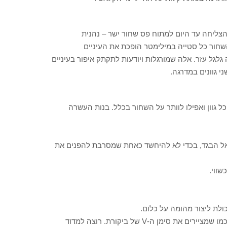
צליחה עד היום למתוח פס שחור ישר – נהנית
שחור כל סטייה במילימטר הופכת את העיניים
גל עזר. אלה שמורגלות ויודעות לתקתק איפור בעיניים
ל גוון ואפילו לוותר על השחור בכלל. בנות העשרה
אל הבגד, בכדי לא להיחשד כאחת שמסרבת להפנים את
שווי.
ולת ליצור מהומה על כלום.
עיקבו אחרי המכחול לכיוון הפינה החיצונית של העין, בדיוק כמו שמציירים את סימן ה-V של ביקורת. רוצה למדוד