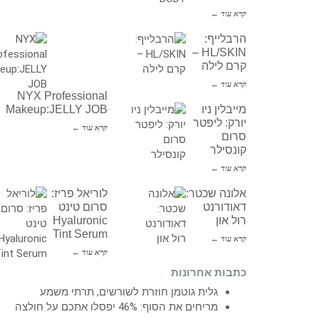
קרא עוד ←
הרבלייף:
HL/SKIN –
קרם לילה
קרא עוד ←
NYX Professional
מייבלין ניו
Makeup:JELLY JOB
יורק: ליפטר
קרא עוד ←
סרום
קונסילר
קרא עוד ←
אלונה שכטר:
לוריאל פריז:
דאודורנט
סרום טינט
רול און
Hyaluronic
Tint Serum
קרא עוד ←
קרא עוד ←
כתבות אחרונות
גלית גוטמן חוזרת לשורשים, תרתי משמע
מריחים את הסוף: 46% יפסלו אתכם על חולצה