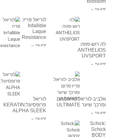
Blossom
קרא עוד ←
לוריאל פריז:
Infallible
Laque
Resistance
לה רוש-פוזה:
קרא עוד ←
ANTHELIOS
UVSPORT
קרא עוד ←
אלביב-לוריאל פריז:סרום
לוריאל
ומרכך שיער ULTIMATE
פרופסיונל:KERATIN
ALPHA SLEEK
קרא עוד ←
קרא עוד ←
Schick:
Schick
BODY