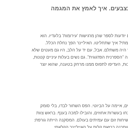
בצבעים. איך לאמץ את המגמה
יודעות לספר שהן מרגישות 'עירומות' בלעדיו. הוא
דרמתי? איך שתחליטו. האיליינר הפך נחלת הכלל.
 היה משתלם. אבל, עם יד על הלב, היו גם מעטים שלא
הספרנית הפדגוגית". גם נשים בעלות עיניים קטנות,
בות, העדיפו לתפוס ממנו מרחק בטענה, שהוא יוצר
 על הפנים, איימה על הביוטי. הפס השחור לבדו, בלי סומק
חו בעשרות אחוזים, והובילו למכה בענף. בראש צוות
ניהלתי שיחות זום עם עמיתים בעולם. המסקנה הייתה גורפת:
ותרנה בכזאת קלות על האייליינר הקלאסי.