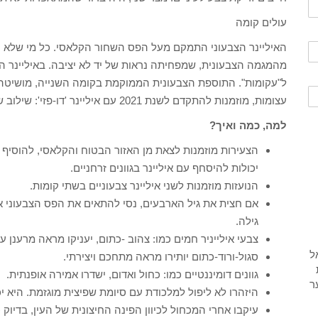
עולים קומה
האיליינר הצבעוני התמקם מעל הפס השחור הקלאסי. כל מי שלא ה
מהמגמה הצבעונית, שמפחיתה נראות של יד לא יציבה. באיליינר ה
ל"עקומות". התוספת הצבעונית הממוקמת בקומה השנייה, מושיטה גל
עצומות, מוזמנות להתקדם לשנת 2021 עם איליינר 'דו-פזי': שילוב שני גוונים במדרגה.
למה, כמה ואיך?
הצעירות מוזמנות לצאת מן האזור הבטוח והקלאסי, להוסיף כ
יכולות להיסחף עם איליינר בגוונים זרחניים.
הנועזות מוזמנות לשני איליינר צבעוניים בשתי קומות.
אם חצית את גיל הארבעים, נסי להתאים את הפס הצבעוני 
גילה.
צבעי אילייניר חמים כמו: צהוב -כתום, יעניקו מראה מרענן עכ
סגול-ורוד-כתום יותירו מראה מתחכם ויצירתי.
גוונים דומיננטיים כמו: כחול ואדום, ישדרו אמירה אופנתית.
היזהרו לא ליפול למלכודת עם סיומת שפיצית מוגזמת. היא יכ