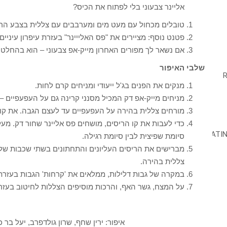
אליינר צבעוני בלי לפתוח את הכיס?
טובלים מכחול עם מעט מים ומערבבים עם צללית בצבע הרצוי.
פטנט נוסף: מציירים את "פס האלייינר" בעזרת עיפרון עיניים 
אם נשאר לך מפורים האחרון מייק-אפ צבעוני – הוא בהחלט 
שלבי האיפור
מנקים את הפנים בג'ל ייעודי ומניחים קרם לחות.
מניחים מייק-אפ דק המכיל מסנני קרינה גם על העפעפיים – כ
מורחים צללית בהירה על העפעפיים עד לעצם הגבה. את קו 
כדי לעבות את קו הריסים, מושחים פס אליינר שחור דק. מעליו
סיומת שפיצית לבין סיומת רגילה.
מברישים את הריסים העליונים והתחתונים בשתי שכבות של 
צללית בהירה.
במקרה של גבות דלילות, ממלאים את 'קרחות' הגבות בעזרת צ
על המצח, גשר האף, והרכות מוסיפים הצללות לחיטוב בעזרת
איפור: ירין שחף, שרון גולדפרב, יעל בר כ