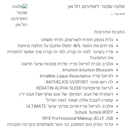
אלונה שכטר: דאודורנט רול און
קרא עוד ←
כתבות אחרונות
גלית גוטמן חוזרת לשורשים, תרתי משמע
מריחים את הסוף: 46% יפסלו אתכם על חולצה מיוזעת
פריז בשיער: למה זה קורה, למי זה קורה ואיך אפשר להפחית
את התופעה?
אלביב מבית לוריאל פריז: סדרת מסכות שיער חדשה
Intuition:Intuition Blossom
לוריאל פריז: Infallible Laque Resistance
לה רוש-פוזה: ANTHELIOS UVSPORT
לוריאל פרופסיונל:KERATIN ALPHA SLEEK
דוגמנית של אבא: המהפך של עונג שחף אצל אבא ירין
קמפיין לענבל אלדן יוצאת 'האח הגדול'
אלביב-לוריאל פריז:סרום ומרכך שיער ULTIMATE
Schick: Schick BODY
NYX Professional Makeup:JELLY JOB
טרנד הטיק טוק המסוכן: בני נוער משתזפים בקרינה הגבוהה