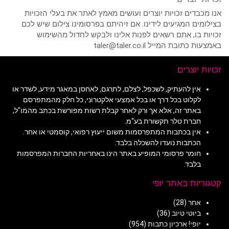
אנו מכבדים זכויות יוצרים ועושים מאמץ לאתר את בעלי הזכויות
בצילומים המגיעים לידינו. אם זיהיתם בפרסומינו צילום שיש לכם
זכויות בו, אתם רשאים לפנות אלינו ולבקש לחדול מהשימוש
באמצעות כתובת המייל taler@taler.co.il
זכויות יוצרים
אין להעתיק, לשכפל, לצלם, לתרגם, לאחסן במאגר מידע, לשדר או
לקלוט בכל דרך או בכל אמצעי אלקטרוני, כל חלק מהמתפרסם
באתר זה, אלא אך ורק לאחר קבלת רשות מפורשת בכתב מהמו"ל,
חברת טלר תקשורת בע"מ.
אין בכתבות המתפרסמות משום ייעוץ רפואי, קוסמטי או אחר.
הכתבות נועדו להשכלה בלבד.
חומר פרסומי המופיע באתר הינו באחריות החברות המפרסמות
בלבד.
קטגוריות באתר יופי
אחר
(28)
ביוטי טיוב
(36)
יופי! ארכיון כתבות
(954)