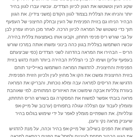
שקע העין וטשטשו את הגוון לכיוון הצדדים. עכשיו עברו לגוון בהיר
יותר והניחו את הצללית בצמוד לגוון הקודם (משני צידיו). את הגוון
הבהיר הניחו גם בזוית הפנימית של העין ובחלק החיצוני של העפעף
תוך כדי טשטוש של המראה לכיוון הרכה. לאחר מכן הניחו עפרון לבן
על גבי שורש ריס פנימי תחתון, וקבעו אותו באמצעות צללית בהירה.
עכשיו השתמשו בצללית בגוון כהה בינוני ומשחו אותה במרכז שורש
הריס – הבהירו את המראה בהדרגה לשני הצדדים (כפי שביצעתם
בעפעף עליון) ושימו לב כי הצללית הבהירה ביותר תונח כדגש בזוית
הפנימית והחיצונית. להדגשת המראה השתמשו באייליינר תוחם
בזוית החיצונית ומשכו את הקו אל מחוץ לעין ולכיוון הזוית הפנימית.
הדגישו את הריסים למראה עבה ומלא נוכחות, והבריקו את המראה
בעזרת צלליות אבקה שימשכו את האיזורים המתוחים. למי שאוהבת
מראה בובתי אפשר למשוח את המסקרה גם בשורש הריס התחתון,
ומומלץ לעבוד עם הצללה עגולה בתפוחים (ערבוב של מייק-אפ
וצלליות). את השפתיים מומלץ לאפר על ידי שימוש בגלוס בהיר
שיעניק מראה נקי ורענן.
משחו את הפנים בשילוב של מייק-אפ בהיר וכהה, על מנת להדגיש
את הגוון הבהיר מתחת לעיניים ולפסל את הפנים בהתאם למראה