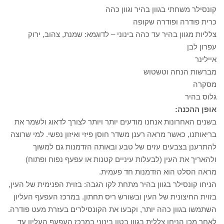
קונסילר משחתי בגוון בהיר וגוון כהה
כרית פודרה ופודרה שקופה
צלליות מגוון בהיר עד כהה בינוני – לדוגמא: שמנת, צהוב, ירוק
עפרון לבן
איילינר
מברשות הנחה וטשטוש
מסקרה
גלוס בהיר
אופן ההכנה:
בשנים האחרונות אנחנו מודעים יותר ויותר לצורך לדאוג ולשמר את
בריאותנו, כאשר מראה רענן משדר חוסן פיזי ואיזון נפשי. למי שרוצה
להתרענן בצבעים עזים של טבע ובאותה הזדמנות גם למשוך
ולהאריך את העין (לבעלות עיניים קטנות או עפעף נפוח ופתוח)
מראה הסלט הוא הזדמנות חד פעמית.
הניחו קונסילר בגוון בהיר מתחת לקו הגבה: בזוית הפנימית של העין,
בזוית החיצונית של העין ובשורש ריס תחתון. במרכז העפעף העליון
השתמשו בגוון כהה יותר, וקבעו את הקונסילרים בעזרת מעט פודרה.
לאחר מכן הניחו צללית בגוון בטון בינוני במרכז העפעף העליון עד