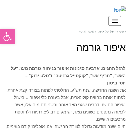
תפריט
פתח סרגל
ראשי
»
יופי! של איפור
»
איפור גורמה
איפור גורמה
לרגל החגים: ארבעה סגנונות איפור בניחוח גורמה נועז: "על
האש", "חריף אש", "קוקטייל גרניטה" ו"סלט ירוק"…
יוסי ביטון
את השנה החדשה, שנת תש"ע, החלטתי לפתוח בצורה קצת אחרת:
לפתוח אותה בחוויה קולינארית, אבל בעזרת כלי איפור… בישול
ואיפור הם שני דברים שאני מאד אוהב ובשני תחומים אלו, אשר
לכאורה נתפסים כשונים מאד, יש מקום רב ליצירתיות ולהוספת
מרכיבים אישיים.
היום ישנה מודעות גדולה לצורת ההגשה. אנו 'אוכלים' קודם בעיניים,