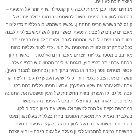
היוצר הילה לעיניים.
מניחים עפרון לבן מתחת לגבה וגוון קונסילר שזוף יותר על העפעף –
בהתאם לגוון עור הפנים. חשוב להשתמש בכמות גדולה יותר של
קונסילר בשורש הריס התחתון. עכשיו משתמשים בצלליות כדי ליצור
מעברים שונים של צבע העפעף, כאשר ניתן להשתמש בצללית לבנה
בזווית הפנימית של העין ומתחת לגבה, ולעבור לגוונים כהים יותר –
ככל שמתקרבים לזווית החיצונית של העין. כדי ליצור צלליות כהות
מערבבים מספר צלליות ויוצרים מעבר זורם ואלכסוני – כאשר הגוון
הכהה עבה יותר כלפי חוץ, דוגמת איילינר המטושטש כלפי מעלה.
עכשיו מניחים עפרון כהה או בהיר בתוך העין (בהתאם למבנה העין),
ומושחים את הצבע כלפי חוץ – כולל שקע העפעף (הקפידו ליצור קו
עבה שלא עובר את שקע העפעף). עכשיו הניחו צללית כהה בקו
עבה על גבי קו העפרון בזוית החיצונית של העין וטשטשו את התנועה
כלפי פנים. לאחר מכן פזרו צללית בגבול העיפרון והשתמשו
במברשת נקייה על מנת למשוך ולטשטש את הגוון מסביב לקו.
בשלב זה נעמיק את מלאכת הגוונים: בחרו בצללית בעלת גוון מעט
בהיר יותר ומשחו אותה מעל לגוון הכהה בשקע העפעף. תנועת
המשיחה צריכה להתבצע לכיוון מעלה על עצם הגבה – והיא יוצרת