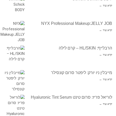
קרא עוד ←
NYX Professional Makeup:JELLY JOB
קרא עוד ←
הרבלייף: HL/SKIN – קרם לילה
קרא עוד ←
מייבלין ניו יורק: ליפטר סרום קונסילר
קרא עוד ←
לוריאל פריז: סרום טינט Hyaluronic Tint Serum
קרא עוד ←