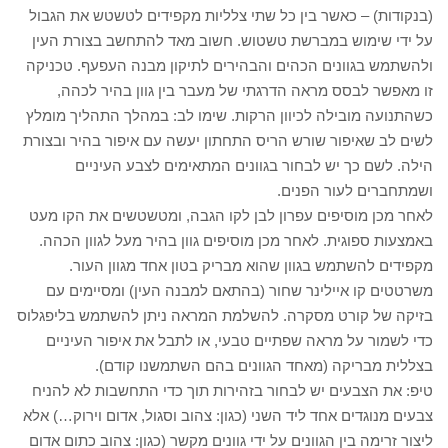
(בנקודות) – כאשר בין כל שתי צלליות מקפידים לטשטש את הגבול
על ידי שימוש במברשת טשטוש. חשוב מאד להתחשב בצורת העין
ולהשתמש בגוונים הכהים והבהירים לתיקון מבנה העפעף. טכניקה
זו מאפשר לבסס מראה הדרגתי של מעבר בין גוון בהיר לכהה,
כשהתנועה מובילה לכיוון הרקות. שימו לב: במהלך התהליך מומלץ
לשים לב שאיפור שורש הריס התחתון יעשה עם איפור בהיר ובצורת
הילה. לשם כך יש לבחור בגוונים המתאימים לצבע העיניים
ושמתחברים לעור הפנים.
לאחר מכן מוסיפים עפרון לבן לקו הגבה, ומטשטשים את הקו מעט
באמצעות ספוגית. לאחר מכן מוסיפים גוון בהיר מעל לגוון הכהה.
מקפידים להשתמש בגוון שהוא מבריק בטון אחד מגוון העור.
משרטטים קו איילינר שחור (בהתאם למבנה העין) ומסיימים עם
בזיקה של קורט מסקרה. להשלמת המראה ניתן להשתמש בליפגלוס
כדי לשמור על מראה שפתיים טבעי, או לתבל את איפור העיניים
בצללית מבריקה (מאחד הגוונים בהם השתמשנו קודם).
טיפ: את הצבעים יש לבחור בזהירות תוך כדי התחשבות לא להניח
צבעים מנוגדים אחד ליד השני (כגון: צהוב וסגול, אדום וירוק…) אלא
ליצור זרימה בין הגוונים על ידי גוונים מקשר (כגון: צהוב כתום אדום