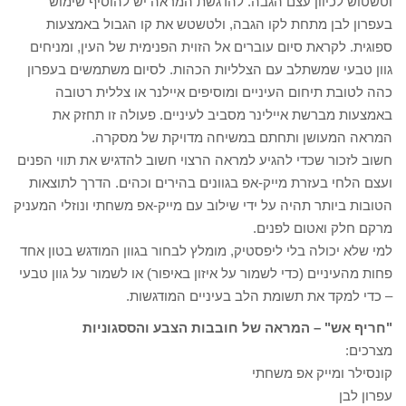
וטשטוש לכיוון עצם הגבה. להדגשת המראה יש להוסיף שימוש
בעפרון לבן מתחת לקו הגבה, ולטשטש את קו הגבול באמצעות
ספוגית. לקראת סיום עוברים אל הזוית הפנימית של העין, ומניחים
גוון טבעי שמשתלב עם הצלליות הכהות. לסיום משתמשים בעפרון
כהה לטובת תיחום העיניים ומוסיפים איילנר או צללית רטובה
באמצעות מברשת איילינר מסביב לעיניים. פעולה זו תחזק את
המראה המעושן ותחתם במשיחה מדויקת של מסקרה.
חשוב לזכור שכדי להגיע למראה הרצוי חשוב להדגיש את תווי הפנים
ועצם הלחי בעזרת מייק-אפ בגוונים בהירים וכהים. הדרך לתוצאות
הטובות ביותר תהיה על ידי שילוב עם מייק-אפ משחתי ונוזלי המעניק
מרקם חלק ואטום לפנים.
למי שלא יכולה בלי ליפסטיק, מומלץ לבחור בגוון המודגש בטון אחד
פחות מהעיניים (כדי לשמור על איזון באיפור) או לשמור על גוון טבעי
– כדי למקד את תשומת הלב בעיניים המודגשות.
"חריף אש" – המראה של חובבות הצבע והססגוניות
מצרכים:
קונסילר ומייק אפ משחתי
עפרון לבן