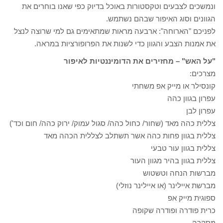
ונמשכים לצבעים וטקסטורות באוכל בדיוק כפי שאנו בוחרים את
הגוונים וסוג האיפור שבהם נשתמש.
לפניכם "הארוחה": ארבעה מראות שמתאימים גם למי שרוצה לנצל
את אמנות הצבע והגוון כדי לשנות את הפרופורציות במראה.
"על האש" – מחזירים את הדומיננטיות לאיפור
מצרכים:
קונסילר או מייק אפ משחתי
עפרון בגוון כהה
עפרון לבן
צללית כהה מאד (שחור/ כחול כהה/ סגול עמוק/ ירוק כהה/ חום וכד')
צללית בגוון פחות כהה אשר תשתלב לצללית הכהה מאד
צללית בגוון עור טבעי
צללית בגוון בהיר מגוון העור
מברשות הנחה וטשטוש
מברשת איילינר (או איילינר נוזלי)
ספוגית מייק אפ
כרית פודרה ופודרה שקופה
מסקרה