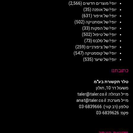
יופי! מוצרים חדשים
(2,566)
יופי! של אופנה
(35)
יופי! של איפור
(631)
יופי! של אסתטיקה
(502)
יופי! של הפקות
(33)
יופי! של טיפול
(502)
יופי! של סלבס
(73)
יופי! של ציפורניים
(259)
יופי! של קוסמטיקה
(547)
יופי! של שיער
(535)
כתובתנו
טלר תקשורת בע"מ
משעול דר 10, חולון
מייל הנהלה: taler@taler.co.il
מייל מערכת: anat@taler.co.il
טלפון (רב קווי): 03-6839666
פקס: 03-6839626