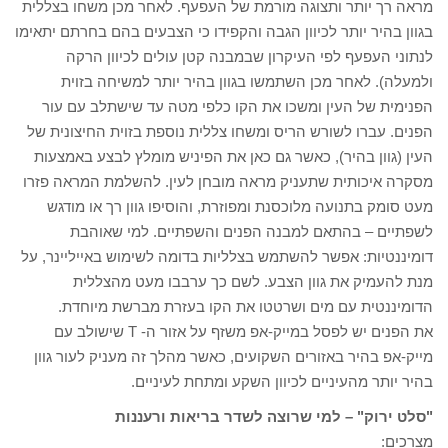
מראה רך יותר ותצוגה מורמת של העפעף. לאחר מכן משחו בצללית
בגוון בהיר יותר לכיוון הגבה והקפידו כי הצבעים בהם בחרתם יתאימו
לנתוני העפעף לפי העיקרון שבמבנה קטן עולים לכיוון הרקה
ולמעלה). לאחר מכן השתמשו בגוון בהיר יותר למשיחה בזוית
הפנימית של העין ומשכו את הקו כלפי מטה עד שישתלב עם עור
הפנים. עברו לשורש הריס ומשחו צללית נוספת בזוית החיצונית של
העין (גוון בהיר), כאשר גם כאן את הפיניש מומלץ לבצע באמצעות
מסקרה איכותית שתעניק מראה מובחן לעין. להשלמת המראה פזרו
מעט סומק בתנועה מלוכסנת ומפוזרת, והוסיפו גוון רך או מודגש
לשפתיים – בהתאם למבנה הפנים והשפתיים. למי שאוהבת
דומיננטיות: אפשר להשתמש בצלליות בדומה לשימוש באייליינר, על
מנת להעמיק את גוון הצבע. לשם כך ערבבו מעט מהצללית
הדומיננטית עם מים ושרטטו את הקו בעזרת מברשת מיוחדת.
את הפנים יש לפסל במייק-אפ משזף על אזור ה- T שישולב עם
מייק-אפ בהיר באזורים השקועים, כאשר מהלך זה מעניק לעור גוון
בהיר יותר מהעיניים לכיוון השקע ומתחת לעיניים.
"סלט ירוק" – למי שרוצה לשדר בריאות ורעננות
מצרכים: