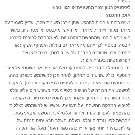
ליפסטיק בטון נמוך מהעיניים או בגוון טבעי
אופן ההכנה:
נשים רבות אוהבות להרגיש שהן מרכז תשומת הלב, ועדיין לשמור על
מראה מקורי וייחודי. מראה "על האש" מתבסס על מטרה זו, כאשר
הוא מתאים למי שמחפשת דומיננטיות ולא מפחדת להיכנס למרכז
הבמה. בנוסף לכך ייהנו מהמראה גם בעלות העפעף השקוע או
הפתוח ולמי שבורכה במבנה של עין בולטת, ורוצה לאזן את
הפרופורציות בעזרת איפור.
כדי להתחיל בתהליך יש להניח קונסילר או מייק-אפ משחתי על איזור
העפעף, כולל שורש ריס תחתון. לאחר מכן להשתמש בעפרון כהה,
בו תוחמים את האזור שמסביב לעיניים (לפי תיקוני עיניים). להקפיד
לטשטש את הצורה של האיפור כלפי מעלה בשורש ריס עליון וכלפי
מטה בשורש ריס תחתון, ולאחר מכן להוסיף מעט פודרה שקופה
לקיבוע המרקם המשחתי על העפעף. עכשיו יש להשתמש בצללית
כהה צמוד לעפרון הכהה ולחזור על מלאכת הטשטוש באמצעות
מברשת לכיוון צדדים וכלפי מעלה. השלב הבא יהיה הנחה של
צללית בהירה יותר (אך עדיין כהה מגוון העור) מעל הגוון הכהה,