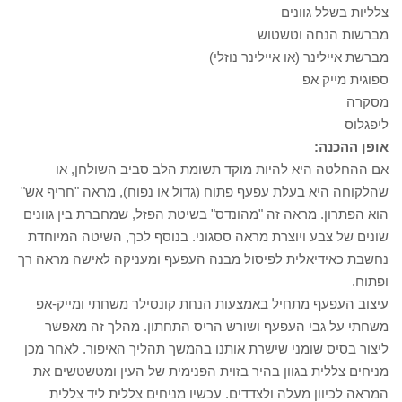
צלליות בשלל גוונים
מברשות הנחה וטשטוש
מברשת איילינר (או איילינר נוזלי)
ספוגית מייק אפ
מסקרה
ליפגלוס
אופן ההכנה:
אם ההחלטה היא להיות מוקד תשומת הלב סביב השולחן, או
שהלקוחה היא בעלת עפעף פתוח (גדול או נפוח), מראה "חריף אש"
הוא הפתרון. מראה זה "מהונדס" בשיטת הפזל, שמחברת בין גוונים
שונים של צבע ויוצרת מראה ססגוני. בנוסף לכך, השיטה המיוחדת
נחשבת כאידיאלית לפיסול מבנה העפעף ומעניקה לאישה מראה רך
ופתוח.
עיצוב העפעף מתחיל באמצעות הנחת קונסילר משחתי ומייק-אפ
משחתי על גבי העפעף ושורש הריס התחתון. מהלך זה מאפשר
ליצור בסיס שומני שישרת אותנו בהמשך תהליך האיפור. לאחר מכן
מניחים צללית בגוון בהיר בזוית הפנימית של העין ומטשטשים את
המראה לכיוון מעלה ולצדדים. עכשיו מניחים צללית ליד צללית