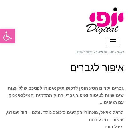
פתח סרגל
תפריט
ראשי
»
יופי! של איפור
»
איפור לגברים
איפור לגברים
גברים יקרים הגיע הזמן לרכוש תיק איפור! לפניכם שלל עצות
שימושיות לטיפוח ואיפור גברי, רחוק מתדמית 'המילואימניק
עם הזיפים'…
הראל מויאל, מאחורי הקלעים ב'כוכב נולד'. צלם – דוד זעפרני,
איפור – מיכל רווח
מיכל רווח