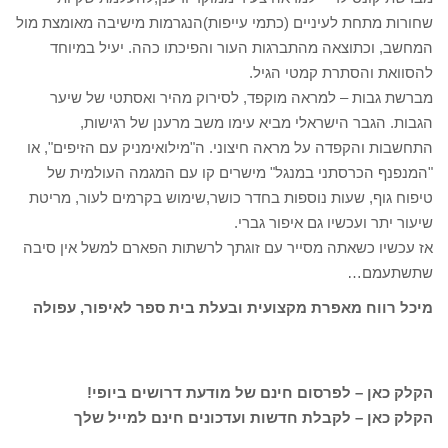
שחורות מתחת לעיניים (כתמי עייפות)הנגרמות מישיבה מאומצת מול
המחשב, וכתוצאה מהתברגות העור והפיכתו כהה. יעיל במיוחד
להסוואת והסתרת קמטי הגיל.
מברשת גבות – למראה מוקפד, לסירוק מהיר ואסתטי של שיער
הגבות. הגבר הישראלי מביא עימו משב מרענן של רגישות,
התחשבות והקפדה על מראה חיצוני. ה"מילואימניק עם הזיפים", או
"המנפנף הכרסתני במנגל" מישרים קו עם המגמה העולמית של
טיפוח גוף, שעות נוספות בחדר כושר,שימוש בקרמים לעור, מריטת
שיעור יתר ועכשיו גם איפור גברי.
אז עכשיו כשאתה מסייר עם זוגתך לרשתות הפארם למשל אין סיבה
שתשתעמם…
מיכל רווח מאפרת מקצועית ובעלת בית ספר לאיפור, עפולה
הקלק כאן – לפרסום חינם של מודעת דרושים ביופי!
הקלק כאן – לקבלת חדשות ועדכונים חינם למייל שלך