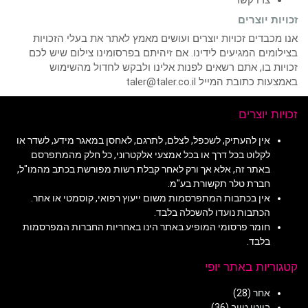
צרו קשר
זכויות יוצרים
אנו מכבדים זכויות יוצרים ועושים מאמץ לאתר את בעלי הזכויות
בצילומים המגיעים לידינו. אם זיהיתם בפרסומינו צילום שיש לכם
זכויות בו, אתם רשאים לפנות אלינו ולבקש לחדול מהשימוש
באמצעות כתובת המייל taler@taler.co.il
זכויות יוצרים
אין להעתיק, לשכפל, לצלם, לתרגם, לאחסן במאגר מידע, לשדר או
לקלוט בכל דרך או בכל אמצעי אלקטרוני, כל חלק מהמתפרסם
באתר זה, אלא אך ורק לאחר קבלת רשות מפורשת בכתב מהמו"ל,
חברת טלר תקשורת בע"מ.
אין בכתבות המתפרסמות משום ייעוץ רפואי, קוסמטי או אחר.
הכתבות נועדו להשכלה בלבד.
חומר פרסומי המופיע באתר הינו באחריות החברות המפרסמות
בלבד.
קטגוריות באתר יופי
אחר
(28)
ביוטי טיוב
(36)