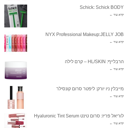
Schick: Schick BODY
קרא עוד ←
NYX Professional Makeup:JELLY JOB
קרא עוד ←
הרבלייף: HL/SKIN – קרם לילה
קרא עוד ←
מייבלין ניו יורק: ליפטר סרום קונסילר
קרא עוד ←
לוריאל פריז: סרום טינט Hyaluronic Tint Serum
קרא עוד ←