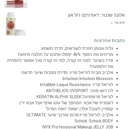
אלונה שכטר: דאודורנט רול און
קרא עוד ←
כתבות אחרונות
גלית גוטמן חוזרת לשורשים, תרתי משמע
מריחים את הסוף: 46% יפסלו אתכם על חולצה מיוזעת
פריז בשיער: למה זה קורה, למי זה קורה ואיך אפשר להפחית
את התופעה?
אלביב מבית לוריאל פריז: סדרת מסכות שיער חדשה
Intuition:Intuition Blossom
לוריאל פריז: Infallible Laque Resistance
לה רוש-פוזה: ANTHELIOS UVSPORT
לוריאל פרופסיונל:KERATIN ALPHA SLEEK
דוגמנית של אבא: המהפך של עונג שחף אצל אבא ירין
קמפיין לענבל אלדן יוצאת 'האח הגדול'
אלביב-לוריאל פריז:סרום ומרכך שיער ULTIMATE
Schick: Schick BODY
NYX Professional Makeup:JELLY JOB