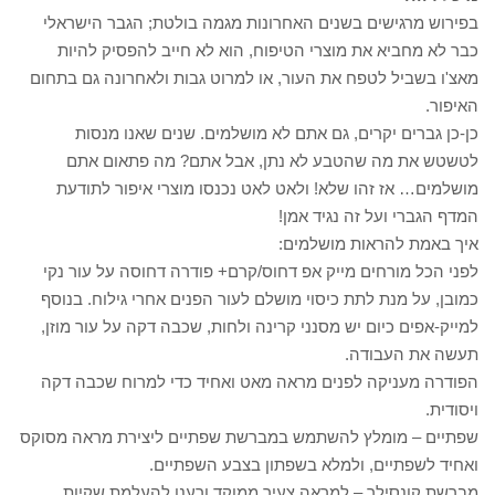
בפירוש מרגישים בשנים האחרונות מגמה בולטת; הגבר הישראלי
כבר לא מחביא את מוצרי הטיפוח, הוא לא חייב להפסיק להיות
מאצ'ו בשביל לטפח את העור, או למרוט גבות ולאחרונה גם בתחום
האיפור.
כן-כן גברים יקרים, גם אתם לא מושלמים. שנים שאנו מנסות
לטשטש את מה שהטבע לא נתן, אבל אתם? מה פתאום אתם
מושלמים… אז זהו שלא! ולאט לאט נכנסו מוצרי איפור לתודעת
המדף הגברי ועל זה נגיד אמן!
איך באמת להראות מושלמים:
לפני הכל מורחים מייק אפ דחוס/קרם+ פודרה דחוסה על עור נקי
כמובן, על מנת לתת כיסוי מושלם לעור הפנים אחרי גילוח. בנוסף
למייק-אפים כיום יש מסנני קרינה ולחות, שכבה דקה על עור מוזן,
תעשה את העבודה.
הפודרה מעניקה לפנים מראה מאט ואחיד כדי למרוח שכבה דקה
ויסודית.
שפתיים – מומלץ להשתמש במברשת שפתיים ליצירת מראה מסוקס
ואחיד לשפתיים, ולמלא בשפתון בצבע השפתיים.
מברשת קונסילר – למראה צעיר ממוקד ורענן,להעלמת שקיות