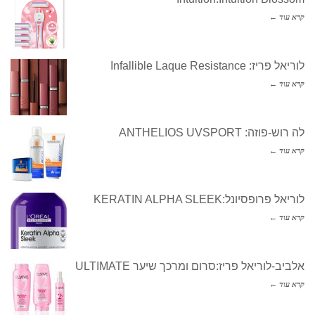
קרא עוד ←
לוריאל פריז: Infallible Laque Resistance
קרא עוד ←
לה רוש-פוזה: ANTHELIOS UVSPORT
קרא עוד ←
לוריאל פרופסיונל:KERATIN ALPHA SLEEK
קרא עוד ←
אלביב-לוריאל פריז:סרום ומרכך שיער ULTIMATE
קרא עוד ←