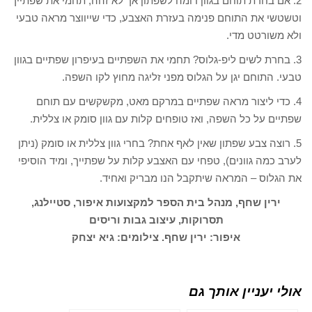
2. אם בחרת תוחם בגוון דומה לשפתון אך לא זהה, תחמי את שפתייך
וטשטשי את התוחם פנימה בעזרת האצבע, כדי שייווצר מראה טבעי
ולא משורטט מדי.
3. בחרת לשים ליפ-גלוס? תחמי את השפתיים בעיפרון שפתיים בגוון
טבעי. התוחם יגן על הגלוס מפני זליגה מחוץ לקו השפה.
4. כדי ליצור מראה שפתיים במרקם מאט, מקשקשים עם תוחם
שפתיים על כל השפה, ואז טופחים קלות עם גוון סומק או צללית.
5. רוצה צבע שפתון שאין לאף אחת? בחרי גוון צללית או סומק (ניתן
לערב כמה גוונים), טפחי עם האצבע קלות על שפתייך, ומיד הוסיפי
את הגלוס – המראה שיתקבל הנו מבריק ואחיד.
ירין שחף, מנהל בית הספר למקצועות איפור, סטיילנג,
תסרוקות, עיצוב גבות וריסים
איפור: ירין שחף.
צילומים: גיא יצחק
אולי יעניין אותך גם