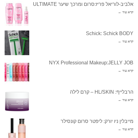
אלביב-לוריאל פריז:סרום ומרכך שיער ULTIMATE
קרא עוד ←
Schick: Schick BODY
קרא עוד ←
NYX Professional Makeup:JELLY JOB
קרא עוד ←
הרבלייף: HL/SKIN – קרם לילה
קרא עוד ←
מייבלין ניו יורק: ליפטר סרום קונסילר
קרא עוד ←