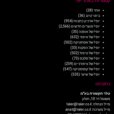
קטגוריות באתר יופי
אחר
(28)
ביוטי טיוב
(36)
יופי! ארכיון כתבות
(954)
יופי! מוצרים חדשים
(2,566)
יופי! של אופנה
(35)
יופי! של איפור
(632)
יופי! של אסתטיקה
(502)
יופי! של הפקות
(33)
יופי! של טיפול
(502)
יופי! של סלבס
(73)
יופי! של ציפורניים
(259)
יופי! של קוסמטיקה
(547)
יופי! של שיער
(535)
כתובתנו
טלר תקשורת בע"מ
משעול דר 10, חולון
מייל הנהלה: taler@taler.co.il
מייל מערכת: anat@taler.co.il