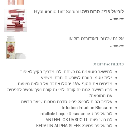
לוריאל פריז: סרום טינט Hyaluronic Tint Serum
קרא עוד ←
אלונה שכטר: דאודורנט רול און
קרא עוד ←
כתבות אחרונות
להישאר פוטוגנית גם כשחם ולח: מדריך הקיץ לאיפור
גלית גוטמן חוזרת לשורשים, תרתי משמע
מריחים את הסוף: 46% יפסלו אתכם על חולצה מיוזעת
פריז בשיער: למה זה קורה, למי זה קורה ואיך אפשר להפחית
את התופעה?
אלביב מבית לוריאל פריז: סדרת מסכות שיער חדשה
Intuition:Intuition Blossom
לוריאל פריז: Infallible Laque Resistance
לה רוש-פוזה: ANTHELIOS UVSPORT
לוריאל פרופסיונל:KERATIN ALPHA SLEEK