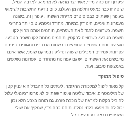
עיפרון וחם כהה מידי, אשר יצר מראה לא מחמיא. למרבה המזל,
שיטה זו כבר כמעט וחלפה מן העולם. כיום נודעת החשיבות לשימוש
בעיפרון שפתיים כבסיס טרם מריחת השפתון. עיפרון זה, בשונה
מעפרונות עיניים, הינו דק במיוחד, מחודד וניטמע טוב יותר בחריצי
השפה. כשרוצים להגדיל את השפתיים, תוחמים אותם מחוץ לקו
השפה הטבעי. כשרוצים להקטין, תוחמים מתחת לקו השפה הטבעי.
סוגי עפרונות השפתיים המוצעים ברשתות הם רבים ומגוונים. ביניהם
עפרונות עמידים המכילים שעווה וסיליקון במרקם שומני, אשר אינם
מייבשים את השפתיים. יש גם עפרונות מתחדדים, עפרונות נשלפים
באמצעות סיבוב, ועוד.
טיפול ממוקד
קל מאוד ליפול למלכודת ההגזמה. לעיתים כל ההבדל הוא עניין קטן
של מילימטרים. איבוד שליטה ואיפור שפתיים לא פרופורציונאלי עלול
להוביל בקלות למראה של כוכבת פורנו. גם תוחם בצבע הלא נכון
יכול להוות מפגע בלתי נסלח. תוחם כהה מדי, שמקיף את שולי
השפתיים נראה רע ובעיקר זול.