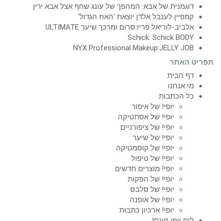
דוגמנית של אבא: המהפך של עונג שחף אצל אבא ירין
קמפיין לענבל אלדן יוצאת 'האח הגדול'
אלביב-לוריאל פריז:סרום ומרכך שיער ULTIMATE
Schick: Schick BODY
NYX Professional Makeup:JELLY JOB
תפריט האתר
דף הבית
מי אנחנו
כל הכתבות
יופי! של איפור
יופי! של אסתטיקה
יופי! של ציפורניים
יופי! של שיער
יופי! של קוסמטיקה
יופי! של טיפול
יופי! מוצרים חדשים
יופי! של הפקות
יופי! של סלבס
יופי! של אופנה
יופי! ארכיון כתבות
לוח יופי חינם!