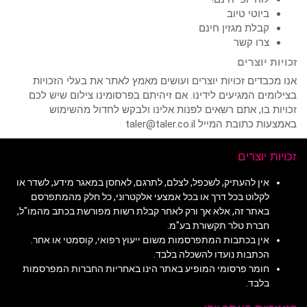
ביוטי טיוב
קבלת מגזין חינם
צרו קשר
זכויות יוצרים
אנו מכבדים זכויות יוצרים ועושים מאמץ לאתר את בעלי הזכויות
בצילומים המגיעים לידינו. אם זיהיתם בפרסומינו צילום שיש לכם
זכויות בו, אתם רשאים לפנות אלינו ולבקש לחדול מהשימוש
באמצעות כתובת המייל taler@taler.co.il
זכויות יוצרים
אין להעתיק, לשכפל, לצלם, לתרגם, לאחסן במאגר מידע, לשדר או
לקלוט בכל דרך או בכל אמצעי אלקטרוני, כל חלק מהמתפרסם
באתר זה, אלא אך ורק לאחר קבלת רשות מפורשת בכתב מהמו"ל,
חברת טלר תקשורת בע"מ.
אין בכתבות המתפרסמות משום ייעוץ רפואי, קוסמטי או אחר.
הכתבות נועדו להשכלה בלבד.
חומר פרסומי המופיע באתר הינו באחריות החברות המפרסמות
בלבד.