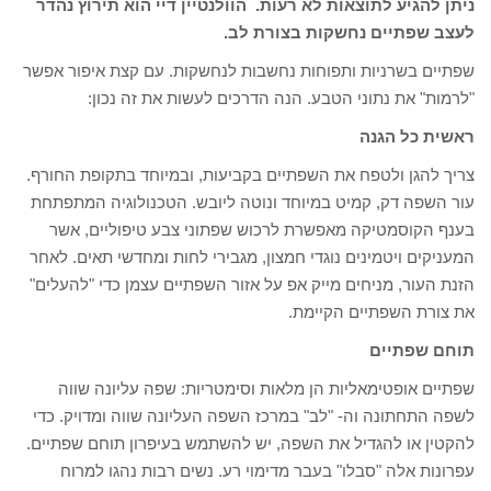
ניתן להגיע לתוצאות לא רעות. הוולנטיין דיי הוא תירוץ נהדר
לעצב שפתיים נחשקות בצורת לב.
שפתיים בשרניות ותפוחות נחשבות לנחשקות. עם קצת איפור אפשר
"לרמות" את נתוני הטבע. הנה הדרכים לעשות את זה נכון:
ראשית כל הגנה
צריך להגן ולטפח את השפתיים בקביעות, ובמיוחד בתקופת החורף.
עור השפה דק, קמיט במיוחד ונוטה ליובש. הטכנולוגיה המתפתחת
בענף הקוסמטיקה מאפשרת לרכוש שפתוני צבע טיפוליים, אשר
המעניקים ויטמינים נוגדי חמצון, מגבירי לחות ומחדשי תאים. לאחר
הזנת העור, מניחים מייק אפ על אזור השפתיים עצמן כדי "להעלים"
את צורת השפתיים הקיימת.
תוחם שפתיים
שפתיים אופטימאליות הן מלאות וסימטריות: שפה עליונה שווה
לשפה התחתונה וה- "לב" במרכז השפה העליונה שווה ומדויק. כדי
להקטין או להגדיל את השפה, יש להשתמש בעיפרון תוחם שפתיים.
עפרונות אלה "סבלו" בעבר מדימוי רע. נשים רבות נהגו למרוח