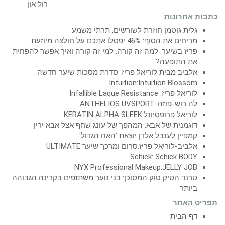
כתבות אחרונות
גלית גוטמן חוזרת לשורשים, תרתי משמע
מריחים את הסוף: 46% יפסלו אתכם על חולצה מיוזעת
פריז בשיער: למה זה קורה, למי זה קורה ואיך אפשר להפחית
את התופעה?
אלביב מבית לוריאל פריז: סדרת מסכות שיער חדשה
Intuition:Intuition Blossom
לוריאל פריז: Infallible Laque Resistance
לה רוש-פוזה: ANTHELIOS UVSPORT
לוריאל פרופסיונל:KERATIN ALPHA SLEEK
דוגמנית של אבא: המהפך של עונג שחף אצל אבא ירין
קמפיין לענבל אלדן יוצאת 'האח הגדול'
אלביב-לוריאל פריז:סרום ומרכך שיער ULTIMATE
Schick: Schick BODY
NYX Professional Makeup:JELLY JOB
טרנד הטיק טוק המסוכן: בני נוער משתזפים בקרינה הגבוהה
ביותר
תפריט האתר
דף הבית