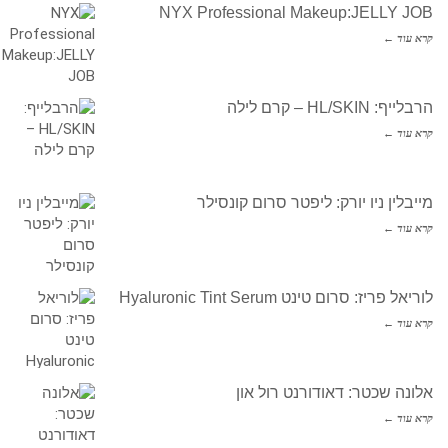
NYX Professional Makeup:JELLY JOB
קרא עוד ←
הרבלייף: HL/SKIN – קרם לילה
קרא עוד ←
מייבלין ניו יורק: ליפטר סרום קונסילר
קרא עוד ←
לוריאל פריז: סרום טינט Hyaluronic Tint Serum
קרא עוד ←
אלונה שכטר: דאודורנט רול און
קרא עוד ←