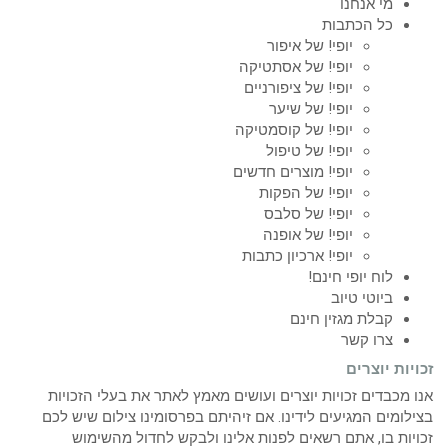
מי אנחנו
כל הכתבות
יופי! של איפור
יופי! של אסתטיקה
יופי! של ציפורניים
יופי! של שיער
יופי! של קוסמטיקה
יופי! של טיפול
יופי! מוצרים חדשים
יופי! של הפקות
יופי! של סלבס
יופי! של אופנה
יופי! ארכיון כתבות
לוח יופי חינם!
ביוטי טיוב
קבלת מגזין חינם
צרו קשר
זכויות יוצרים
אנו מכבדים זכויות יוצרים ועושים מאמץ לאתר את בעלי הזכויות
בצילומים המגיעים לידינו. אם זיהיתם בפרסומינו צילום שיש לכם
זכויות בו, אתם רשאים לפנות אלינו ולבקש לחדול מהשימוש