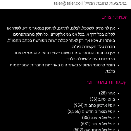
באמצעות כתובת המייל taler@taler.co.il
זכויות יוצרים
אין להעתיק, לשכפל, לצלם, לתרגם, לאחסן במאגר מידע, לשדר או
לקלוט בכל דרך או בכל אמצעי אלקטרוני, כל חלק מהמתפרסם
באתר זה, אלא אך ורק לאחר קבלת רשות מפורשת בכתב מהמו"ל,
חברת טלר תקשורת בע"מ.
אין בכתבות המתפרסמות משום ייעוץ רפואי, קוסמטי או אחר.
הכתבות נועדו להשכלה בלבד.
חומר פרסומי המופיע באתר הינו באחריות החברות המפרסמות
בלבד.
קטגוריות באתר יופי
אחר
(28)
ביוטי טיוב
(36)
יופי! ארכיון כתבות
(954)
יופי! מוצרים חדשים
(2,566)
יופי! של אופנה
(35)
יופי! של איפור
(631)
יופי! של אסתטיקה
(502)