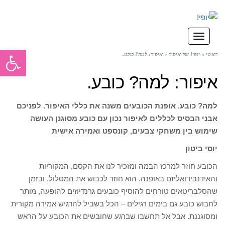
תפריט
פתח סרגל
ראשי
»
יופי! של איפור
»
איפור: למה? כובע.
איפור: למה? כובע.
למה? כובע. אופנת הכובעים משנה את כללי האיפור. לפניכם
אבני הבסיס לכללים לאיפור נכון עם כובע מסוגנן העושה
שימוש בין משחקי צבעים, קונספט ואמירה אישית
יוסי ביטון
הכובע חוזר למרכז הבמה ומזכיר לנו את הקסם, המקוריות
והאידנבידואליזם באופנה. הוא חוזר לכבוש את המסלול, ובזמן
שהסלבריטאים טורחים להוסיף כובעים גרנדיוזים להופעה, מותר
לחבוש כובע גם בימים רגילים – הכל בשביל להדגיש אמירה מקורית
ומסוגננת. אבל אל תחשבו שברגע שחובשים את הכובע על הראש