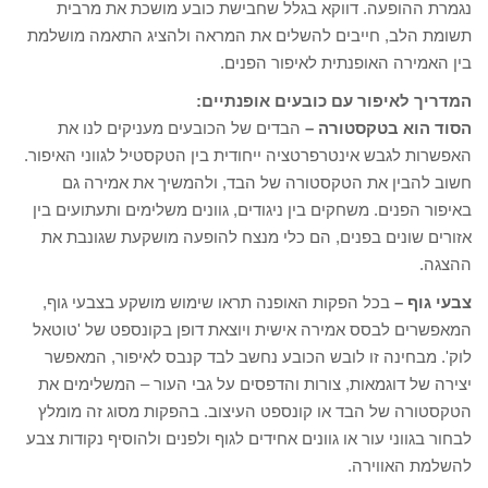
נגמרת ההופעה. דווקא בגלל שחבישת כובע מושכת את מרבית
תשומת הלב, חייבים להשלים את המראה ולהציג התאמה מושלמת
בין האמירה האופנתית לאיפור הפנים.
המדריך לאיפור עם כובעים אופנתיים:
הסוד הוא בטקסטורה –
הבדים של הכובעים מעניקים לנו את
האפשרות לגבש אינטרפרטציה ייחודית בין הטקסטיל לגווני האיפור.
חשוב להבין את הטקסטורה של הבד, ולהמשיך את אמירה גם
באיפור הפנים. משחקים בין ניגודים, גוונים משלימים ותעתועים בין
אזורים שונים בפנים, הם כלי מנצח להופעה מושקעת שגונבת את
ההצגה.
צבעי גוף –
בכל הפקות האופנה תראו שימוש מושקע בצבעי גוף,
המאפשרים לבסס אמירה אישית ויוצאת דופן בקונספט של 'טוטאל
לוק'. מבחינה זו לובש הכובע נחשב לבד קנבס לאיפור, המאפשר
יצירה של דוגמאות, צורות והדפסים על גבי העור – המשלימים את
הטקסטורה של הבד או קונספט העיצוב. בהפקות מסוג זה מומלץ
לבחור בגווני עור או גוונים אחידים לגוף ולפנים ולהוסיף נקודות צבע
להשלמת האווירה.