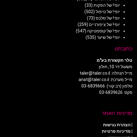
יופי! של הפקות
(33)
יופי! של טיפול
(502)
יופי! של סלבס
(73)
יופי! של ציפורניים
(259)
יופי! של קוסמטיקה
(547)
יופי! של שיער
(535)
כתובתנו
טלר תקשורת בע"מ
משעול דר 10, חולון
מייל הנהלה: taler@taler.co.il
מייל מערכת: anat@taler.co.il
טלפון (רב קווי): 03-6839666
פקס: 03-6839626
מדיניות האתר
|
הצהרת נגישות
|
מדיניות פרטיות