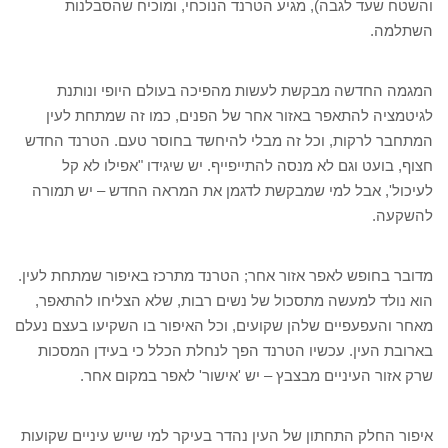
והשטח שעד לגבה), מגיע הטרנד הנוכחי, ומוכיח שהסבלנות
השתלמה.
המגמה החדשה מבקשת לעשות מהפיכה בעולם היופי ונותנת
לגיטמציה להתאפר באזור אחר של הפנים, כמו זה שמתחת לעין
המתחבר לרקות, וכל זה מבלי להיחשד בחוסר טעם. הטרנד החדש
חצוף, בועט וגם לא מנסה להתייפייף. יש שיגידו "אפילו לא קל
לעיכול', אבל למי שמבקשת לדגמן את המראה החדש – יש תמורה
להשקעה.
מדובר בחופש לאפר אזור אחר; הטרנד מתרכז באיפור שמתחת לעין.
הוא נולד למעשה מתסכול של נשים רבות, שלא הצליחו להתאפר,
מאחר והעפעפיים שלהן שקועים, וכל האיפור בו השקיעו בעצם נעלם
בארובת העין. עכשיו הטרנד הפך לנחלת הכלל כי בעידן המסכות
שרק אזור העיניים מבצבץ – יש 'אישור' לאפר במקום אחר.
איפור החלק התחתון של העין נהדר בעיקר למי שייש עיניים שקועות