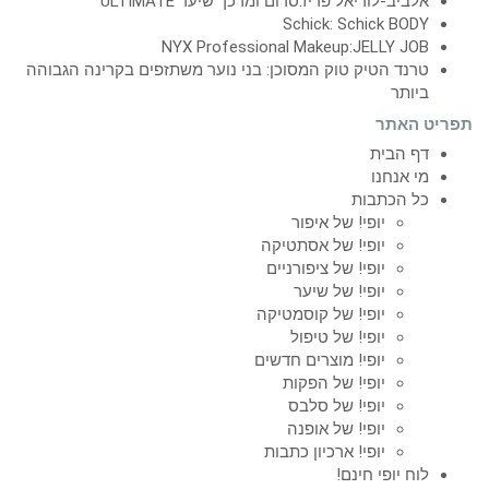
אלביב-לוריאל פריז:סרום ומרכך שיער ULTIMATE
Schick: Schick BODY
NYX Professional Makeup:JELLY JOB
טרנד הטיק טוק המסוכן: בני נוער משתזפים בקרינה הגבוהה
ביותר
תפריט האתר
דף הבית
מי אנחנו
כל הכתבות
יופי! של איפור
יופי! של אסתטיקה
יופי! של ציפורניים
יופי! של שיער
יופי! של קוסמטיקה
יופי! של טיפול
יופי! מוצרים חדשים
יופי! של הפקות
יופי! של סלבס
יופי! של אופנה
יופי! ארכיון כתבות
לוח יופי חינם!