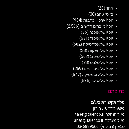
אחר
(28)
ביוטי טיוב
(36)
יופי! ארכיון כתבות
(954)
יופי! מוצרים חדשים
(2,566)
יופי! של אופנה
(35)
יופי! של איפור
(631)
יופי! של אסתטיקה
(502)
יופי! של הפקות
(33)
יופי! של טיפול
(502)
יופי! של סלבס
(73)
יופי! של ציפורניים
(259)
יופי! של קוסמטיקה
(547)
יופי! של שיער
(535)
כתובתנו
טלר תקשורת בע"מ
משעול דר 10, חולון
מייל הנהלה: taler@taler.co.il
מייל מערכת: anat@taler.co.il
טלפון (רב קווי): 03-6839666