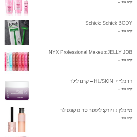
קרא עוד ←
Schick: Schick BODY
קרא עוד ←
NYX Professional Makeup:JELLY JOB
קרא עוד ←
הרבלייף: HL/SKIN – קרם לילה
קרא עוד ←
מייבלין ניו יורק: ליפטר סרום קונסילר
קרא עוד ←