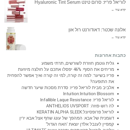
לוריאל פריז: סרום טינט Hyaluronic Tint Serum
קרא עוד ←
אלונה שכטר: דאודורנט רול און
קרא עוד ←
כתבות אחרונות
גלית גוטמן חוזרת לשורשים, תרתי משמע
מריחים את הסוף: 46% יפסלו אתכם על חולצה מיוזעת
פריז בשיער: למה זה קורה, למי זה קורה ואיך אפשר להפחית
את התופעה?
אלביב מבית לוריאל פריז: סדרת מסכות שיער חדשה
Intuition:Intuition Blossom
לוריאל פריז: Infallible Laque Resistance
לה רוש-פוזה: ANTHELIOS UVSPORT
לוריאל פרופסיונל:KERATIN ALPHA SLEEK
דוגמנית של אבא: המהפך של עונג שחף אצל אבא ירין
קמפיין לענבל אלדן יוצאת 'האח הגדול'