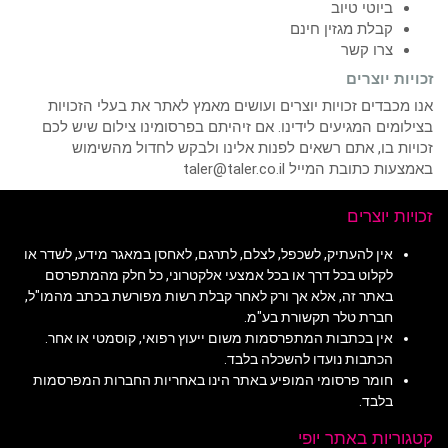
ביוטי טיוב
קבלת מגזין חינם
צרו קשר
זכויות יוצרים
אנו מכבדים זכויות יוצרים ועושים מאמץ לאתר את בעלי הזכויות
בצילומים המגיעים לידינו. אם זיהיתם בפרסומינו צילום שיש לכם
זכויות בו, אתם רשאים לפנות אלינו ולבקש לחדול מהשימוש
באמצעות כתובת המייל taler@taler.co.il
זכויות יוצרים
אין להעתיק, לשכפל, לצלם, לתרגם, לאחסן במאגר מידע, לשדר או
לקלוט בכל דרך או בכל אמצעי אלקטרוני, כל חלק מהמתפרסם
באתר זה, אלא אך ורק לאחר קבלת רשות מפורשת בכתב מהמו"ל,
חברת טלר תקשורת בע"מ.
אין בכתבות המתפרסמות משום ייעוץ רפואי, קוסמטי או אחר.
הכתבות נועדו להשכלה בלבד.
חומר פרסומי המופיע באתר הינו באחריות החברות המפרסמות
בלבד.
קטגוריות באתר יופי