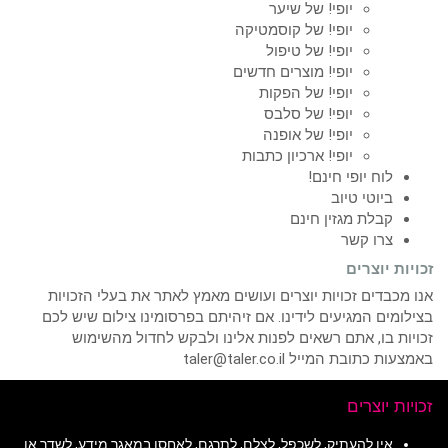
יופי! של שיער
יופי! של קוסמטיקה
יופי! של טיפול
יופי! מוצרים חדשים
יופי! של הפקות
יופי! של סלבס
יופי! של אופנה
יופי! ארכיון כתבות
לוח יופי חינם!
ביוטי טיוב
קבלת מגזין חינם
צרו קשר
זכויות יוצרים
אנו מכבדים זכויות יוצרים ועושים מאמץ לאתר את בעלי הזכויות
בצילומים המגיעים לידינו. אם זיהיתם בפרסומינו צילום שיש לכם
זכויות בו, אתם רשאים לפנות אלינו ולבקש לחדול מהשימוש
באמצעות כתובת המייל taler@taler.co.il
זכויות יוצרים
אין להעתיק, לשכפל, לצלם, לתרגם, לאחסן במאגר מידע, לשדר או