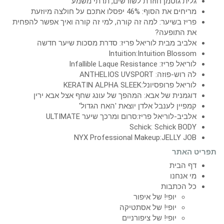
גלית גוטמן חוזרת לשורשים, תרתי משמע
מריחים את הסוף: 46% יפסלו אתכם על חולצה מיוזעת
פריז בשיער: למה זה קורה, למי זה קורה ואיך אפשר להפחית
את התופעה?
אלביב מבית לוריאל פריז: סדרת מסכות שיער חדשה
Intuition:Intuition Blossom
לוריאל פריז: Infallible Laque Resistance
לה רוש-פוזה: ANTHELIOS UVSPORT
לוריאל פרופסיונל:KERATIN ALPHA SLEEK
דוגמנית של אבא: המהפך של עונג שחף אצל אבא ירין
קמפיין לענבל אלדן יוצאת 'האח הגדול'
אלביב-לוריאל פריז:סרום ומרכך שיער ULTIMATE
Schick: Schick BODY
NYX Professional Makeup:JELLY JOB
תפריט האתר
דף הבית
מי אנחנו
כל הכתבות
יופי! של איפור
יופי! של אסתטיקה
יופי! של ציפורניים