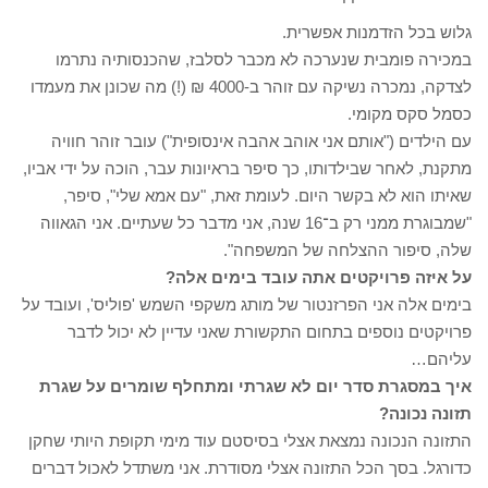
גלוש בכל הזדמנות אפשרית.
במכירה פומבית שנערכה לא מכבר לסלבז, שהכנסותיה נתרמו
לצדקה, נמכרה נשיקה עם זוהר ב-4000 ₪ (!) מה שכונן את מעמדו
כסמל סקס מקומי.
עם הילדים ("אותם אני אוהב אהבה אינסופית") עובר זוהר חוויה
מתקנת, לאחר שבילדותו, כך סיפר בראיונות עבר, הוכה על ידי אביו,
שאיתו הוא לא בקשר היום. לעומת זאת, "עם אמא שלי", סיפר,
"שמבוגרת ממני רק ב־16 שנה, אני מדבר כל שעתיים. אני הגאווה
שלה, סיפור ההצלחה של המשפחה".
על איזה פרויקטים אתה עובד בימים אלה?
בימים אלה אני הפרזנטור של מותג משקפי השמש 'פוליס', ועובד על
פרויקטים נוספים בתחום התקשורת שאני עדיין לא יכול לדבר
עליהם…
איך במסגרת סדר יום לא שגרתי ומתחלף שומרים על שגרת
תזונה נכונה?
התזונה הנכונה נמצאת אצלי בסיסטם עוד מימי תקופת היותי שחקן
כדורגל. בסך הכל התזונה אצלי מסודרת. אני משתדל לאכול דברים