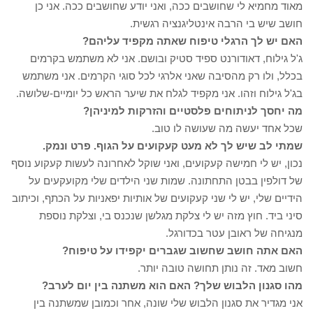
מאוד מחמיא לי שחושבים ככה, ואני יודע שחושבים ככה. אני כן
חושב שיש בי הרבה אינטליגנציה רגשית.
האם יש לך הרגלי טיפוח שאתה מקפיד עליהם?
ג'ל גילוח, דאודורנט ספיד סטיק ובושם. אני לא משתמש בקרמים
בכלל, ולו רק מהסיבה שאני אלרגי לכל סוגי הקרמים. אני משתמש
בג'ל גילוח וזהו. אני מקפיד לגלח את שיער הראש כל יומיים-שלושה.
מה יחסך לניתוחים פלסטיים והזרקות למיניהן?
שכל אחד יעשה מה שעושה לו טוב.
שמתי לב שיש לך לא מעט קעקועים על הגוף. פרט ונמק.
נכון, יש לי חמישה קעקועים, ואני שוקל לאחרונה לעשות קעקוע נוסף
של דולפין בבטן התחתונה. שמות שני הילדים שלי מקועקעים על
הידיים שלי, יש לי שני קעקועים של אותיות יפאניות על הכתף, וכיתוב
סיני ביד. חוץ מזה יש לי צלקת מגלשן שנכנס בי, וצלקת נוספת
מנגיחה של ראובן עטר בכדורגל.
האם אתה חושב שחשוב שגברים יקפידו על טיפוח?
חשוב מאד. זה נותן תחושה טובה יותר.
מהו סגנון הלבוש שלך? האם הוא משתנה בין יום לערב?
אני מגדיר את סגנון הלבוש שלי שונה, אחר וכמובן שמשתנה בין