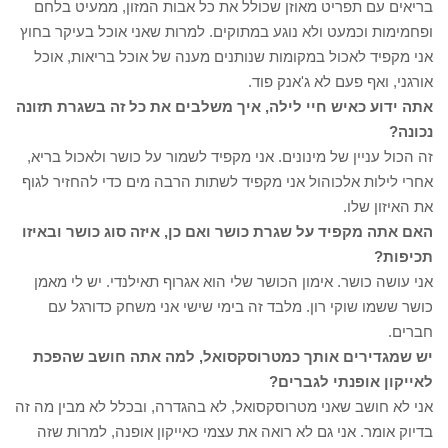
בריאים עם תפריט מאוזן שכולל את כל אבות המזון, ממעיט בלחם
ופחמימות וכמעט ולא נוגע במתוקים. למרות שאני אוכל בעיקר בחוץ
אני מקפיד לאכול במקומות שנותנים מענה של אוכל בריאות, אוכל
אורגני, ואף פעם לא ג'אנק פוד.
אתה ידוע כאיש חיי לילה, איך משלבים את כל זה בשגרת תזונה
נכונה?
זה הכול עניין של מינונים. אני מקפיד לשמור על כושר ולאכול בריא,
אחרי לילות אלכוהול אני מקפיד לשתות הרבה מים כדי להחזיר לגוף
את האיזון שלו.
האם אתה מקפיד על שגרת כושר ואם כן, איזה סוג כושר ובאיזו
תכיפות?
אני עושה כושר. אימון הכושר שלי הוא אגרוף תאילנדי. יש לי מאמן
כושר ששמו שוקי רון. מלבד זה בימי שישי אני משחק כדורגל עם
חברים.
יש שמגדירים אותך כמטרוסקסואל, למה אתה חושב שהפכת
לאייקון אופנתי לגברים?
אני לא חושב שאני מטרוסקסואל, לא בהגדרה, ובכלל לא מבין מה זה
בדיוק אומר. אני גם לא רואה את עצמי כאייקון אופנה, למרות שזה