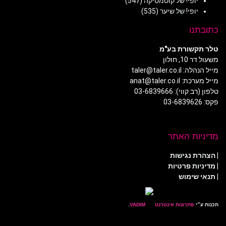
יופי! של קוסמטיקה
(547)
יופי! של שיער
(535)
כתובתנו
טלר תקשורת בע"מ
משעול דר 10, חולון
מייל הנהלה: taler@taler.co.il
מייל מערכת: anat@taler.co.il
טלפון (רב קווי): 03-6839666
פקס: 03-6839626
מדיניות האתר
|
הצהרת נגישות
|
מדיניות פרטיות
| תנאי שימוש
תכנות ע״י
פתרונות אינטרנט
.