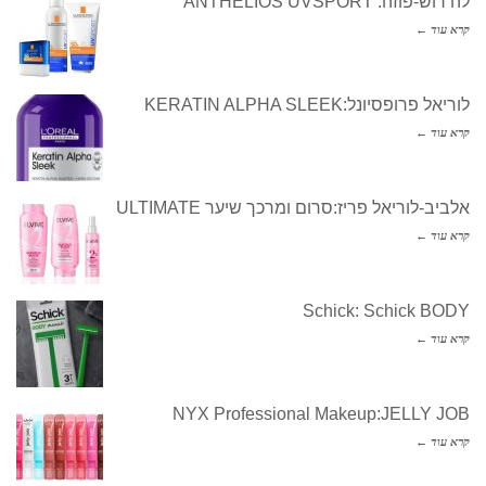
לה רוש-פוזה: ANTHELIOS UVSPORT
קרא עוד ←
לוריאל פרופסיונל:KERATIN ALPHA SLEEK
קרא עוד ←
אלביב-לוריאל פריז:סרום ומרכך שיער ULTIMATE
קרא עוד ←
Schick: Schick BODY
קרא עוד ←
NYX Professional Makeup:JELLY JOB
קרא עוד ←