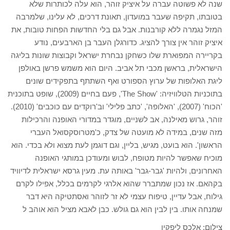
שנה לא פשוטה עברה על איציק זוהר, הוא עלה לכותרות שלא
בטובתו, תקיפה שעבר במועדון, תאונת דרכים, לא עלינו, שלמרבה
המזל נגמרה ללא קורבנות. אבל גם בלי החדשות הפחות טובות, את
איציק זוהר אין צורך להציג. כדורגלן העבר בן הארבעים, נודע
בקריירה המפוארת שלו כשחקן נבחרת ישראל וקבוצות שונות בליגה
הישראלית, בראשן מכבי תל אביב. היום הוא משמש פרשן באולפן
ליגת האלופות של ערוץ הספורט ואף השתתף בתפקידים שונים
בתוכניות הטלוויזיה: 'The Show', פעם בחיים (2009), שופט בתוכנית
'הכוח' (2007), 'האלופה', 'כתב פלילי' וב'רוקדים עם כוכבים' (2010).
זוהר, גרוש מאילנה, אב לשניים, מוגדר במדורי האופנה והרכילות
מזה שנים, במידה לא מועטה של צדק, כ'מטרוסקסואל העברי
הראשון'. הוא בועט, מגיש, בליין, וגם דוגמן לעת מצוא ולא בכדי. הוא
מוכיח שאפשר להיות מטופח, לבוש ומעודכן במותגי האופנה
האחרונים, ולהיות 'גבר-גבר' באותה עת. מעין גרסא ישראלית לדיוויד
בקהאם. אז נכון שמתברר שהוא אלרגי לקרמים בכלל, אפילו לקרם
גילוח, אבל עדיין, טיפוח עצמי לא זר לזוהר ואסתטיקה היא דבר
שמנחה אותו. בין לבין הוא גם גולש. כבן לאבא מציל הוא אוהב ל
צילום: אלכס ליפקין