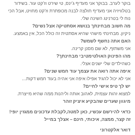
בוקר לערב. בבוקר אני מעדיף ג'ינס, טי שירט וז'קט עור. בשידור
בטלוויזיה אני מעדיף חולצה לבנה מכופתרת וז'קט מחויט, אבל הכי
נוח לי בטרנינג השינה שלי.
מה חשוב מבחינתך בנושא אסתטיקה אצל נשים?
ניקיון. מבחינתי מישהי שהיא אסתטית זה כולל הכל, אין באמצע.
האם אתה נחשף לשמש?
אני משתזף, לא שם מסנן קרינה.
מהו הפינוק האולטימטיבי מבחינתך?
כשהילדים שלי ישנים אצלי.
איפה אתה רואה את עצמך עוד חמש שנים?
אני לא יכול להגיד אפילו איפה אני אהיה בעוד חמש דקות…
יש לך טיפ אישי לחיים?
למצוא זהות עצמית, לאהוב אותה וליהנות ממה שהיא מייצרת.
מיגוון שערים שהבקיע איציק זוהר
כדאי להירשם עכשיו, כאן למטה,לקבלת עדכונים ממגזין יופי!
זה קצר, ממצה, איכותי, חינם – אצלך במייל
דואר אלקטרוני