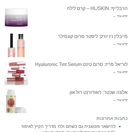
הרבלייף: HL/SKIN – קרם לילה
קרא עוד ←
מייבלין ניו יורק: ליפטר סרום קונסילר
קרא עוד ←
לוריאל פריז: סרום טינט Hyaluronic Tint Serum
קרא עוד ←
אלונה שכטר: דאודורנט רול און
קרא עוד ←
כתבות אחרונות
להישאר פוטוגנית גם כשחם ולח: מדריך הקיץ לאיפור