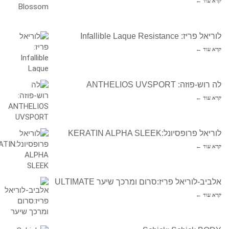
קרא עוד ←
לוריאל פריז: Infallible Laque Resistance
קרא עוד ←
לה רוש-פוזה: ANTHELIOS UVSPORT
קרא עוד ←
לוריאל פרופסיונל:KERATIN ALPHA SLEEK
קרא עוד ←
אלביב-לוריאל פריז:סרום ומרכך שיער ULTIMATE
קרא עוד ←