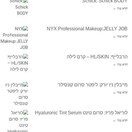
Schick: Schick BODY
קרא עוד ←
NYX Professional Makeup:JELLY JOB
קרא עוד ←
הרבלייף: HL/SKIN – קרם לילה
קרא עוד ←
מייבלין ניו יורק: ליפטר סרום קונסילר
קרא עוד ←
לוריאל פריז: סרום טינט Hyaluronic Tint Serum
קרא עוד ←