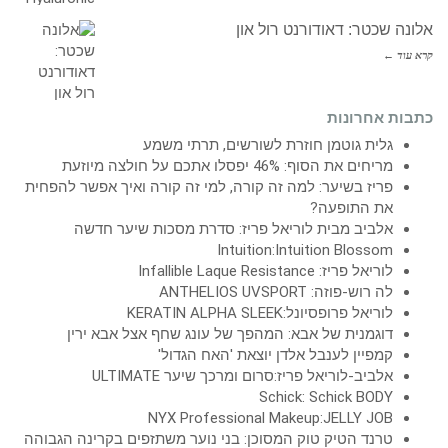
אלונה שכטר: דאודורנט רול און
קרא עוד ←
כתבות אחרונות
גלית גוטמן חוזרת לשורשים, תרתי משמע
מריחים את הסוף: 46% יפסלו אתכם על חולצה מיוזעת
פריז בשיער: למה זה קורה, למי זה קורה ואיך אפשר להפחית
את התופעה?
אלביב מבית לוריאל פריז: סדרת מסכות שיער חדשה
Intuition:Intuition Blossom
לוריאל פריז: Infallible Laque Resistance
לה רוש-פוזה: ANTHELIOS UVSPORT
לוריאל פרופסיונל:KERATIN ALPHA SLEEK
דוגמנית של אבא: המהפך של עונג שחף אצל אבא ירין
קמפיין לענבל אלדן יוצאת 'האח הגדול'
אלביב-לוריאל פריז:סרום ומרכך שיער ULTIMATE
Schick: Schick BODY
NYX Professional Makeup:JELLY JOB
טרנד הטיק טוק המסוכן: בני נוער משתזפים בקרינה הגבוהה