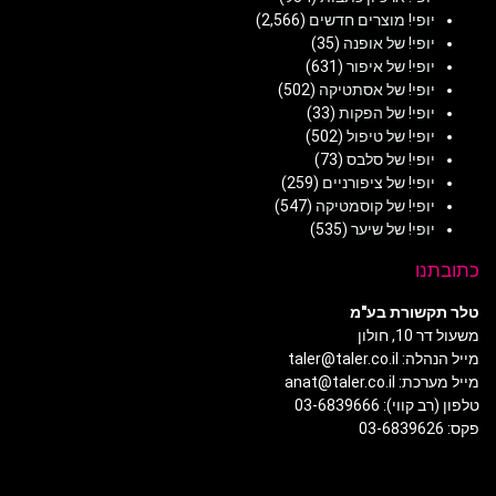
יופי! מוצרים חדשים
(2,566)
יופי! של אופנה
(35)
יופי! של איפור
(631)
יופי! של אסתטיקה
(502)
יופי! של הפקות
(33)
יופי! של טיפול
(502)
יופי! של סלבס
(73)
יופי! של ציפורניים
(259)
יופי! של קוסמטיקה
(547)
יופי! של שיער
(535)
כתובתנו
טלר תקשורת בע"מ
משעול דר 10, חולון
מייל הנהלה: taler@taler.co.il
מייל מערכת: anat@taler.co.il
טלפון (רב קווי): 03-6839666
פקס: 03-6839626