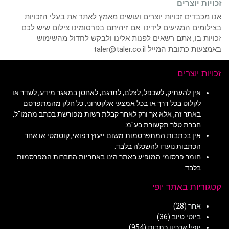
זכויות יוצרים
אנו מכבדים זכויות יוצרים ועושים מאמץ לאתר את בעלי הזכויות
בצילומים המגיעים לידינו. אם זיהיתם בפרסומינו צילום שיש לכם
זכויות בו, אתם רשאים לפנות אלינו ולבקש לחדול מהשימוש
באמצעות כתובת המייל taler@taler.co.il
זכויות יוצרים
אין להעתיק, לשכפל, לצלם, לתרגם, לאחסן במאגר מידע, לשדר או
לקלוט בכל דרך או בכל אמצעי אלקטרוני, כל חלק מהמתפרסם
באתר זה, אלא אך ורק לאחר קבלת רשות מפורשת בכתב מהמו"ל,
חברת טלר תקשורת בע"מ.
אין בכתבות המתפרסמות משום ייעוץ רפואי, קוסמטי או אחר.
הכתבות נועדו להשכלה בלבד.
חומר פרסומי המופיע באתר הינו באחריות החברות המפרסמות
בלבד.
קטגוריות באתר יופי
אחר
(28)
ביוטי טיוב
(36)
יופי! ארכיון כתבות
(954)