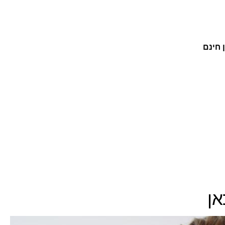
 חינם
אן