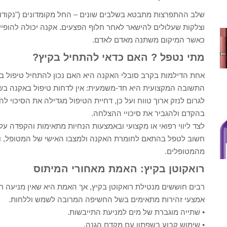
שלב ההתפרצות מתבטא בשלבים שונים – החל מקומדונים ("נקודות 
וצלקות שעלולים להישאר לאחר חלוף הפצעים. אקנה יכולה להופיע בא
כאשר המיקום משתנה מאדם לאדם.
מתי נטפל ? האם כדאי להתחיל בקיץ?
אחת הדילמות בקרב סובלי האקנה היא האם נכון להתחיל טיפול בא
התשובה המקצועית היא חד-משמעית: אין לדחות טיפול באקנה בש
לגרום לנזק ארוך טווח ועל כן, דחיית הטיפול מגדילה את הסיכוי ל
בהקדם ולהגביר את סיכויי ההצלחה.
לצד ליווי רפואי או מקצועי ובאמצעות הנחיות מתאימות והקפדה ע
חשוב לטפל בהתאם לחומרת האקנה ולמצבו האישי של המטופל, ולא
מהמטופלים.
רואקוטן בקיץ: האמת מאחורי המיתוס
רבים חוששים מנטילת רואקוטן בקיץ, אך האמת היא שאין מניעה רפ
אמצעי זהירות מתאימים בשל החשיפה המרובה לשמש וללחות.
• שתייה מוגברת של מים למניעת התייבשות.
• שימוש קבוע בשפתון עם מקדם הגנה.