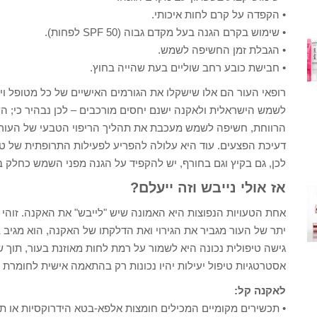
• הקפדה על קרם לחות איכותי.
• שימוש בקרם הגנה בעל מקדם גבוה (SPF 50 לפחות).
• הגבלת זמן החשיפה לשמש.
• חבישת כובע רחב שוליים בעת שהייה בחוץ.
רופאי העור הם אלו שישקלו את הגורמים האישיים של כל מטופל ו
לשמש הישראלית ולאקנה ישנם יחסים מורכבים – לכן נבהיר כי; הש
הרווחת, חשיפה לשמש מעכבת את תהליך הריפוי הטבעי של העור ו
דעיכת הפצעים. עוד היא עלולה להפריע לפעילות התרופתית של טיפ
לכן, גם בקיץ וגם בחורף, יש להקפיד על הגנה מפני השמש כחלק ב
אז אולי נייבש וזה ייעלם?
אחת הטעויות הנפוצות היא האמונה שיש "לייבש" את האקנה. זוהי ת
יתר של העור מגביר את הגירוי ואת הדלקתו של האקנה, הוא מגיב בצ
גישה טיפולית נכונה היא לשמור על רמת לחות מאוזנת בעור, תוך 
אסטרטגיות טיפול יעילות יהיו נכונות רק בהתאמה אישית לחומרת 
לאקנה קל:
• תכשירים מקומיים המכילים חומצות אלפא-בטא הידרוקסיות או תכ