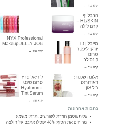
קרא עוד ←
הרבלייף:
HL/SKIN –
קרם לילה
קרא עוד ←
NYX Professional
מייבלין ניו
Makeup:JELLY JOB
יורק: ליפטר
קרא עוד ←
סרום
קונסילר
קרא עוד ←
אלונה שכטר:
לוריאל פריז:
דאודורנט
סרום טינט
רול און
Hyaluronic
Tint Serum
קרא עוד ←
קרא עוד ←
כתבות אחרונות
גלית גוטמן חוזרת לשורשים, תרתי משמע
מריחים את הסוף: 46% יפסלו אתכם על חולצה