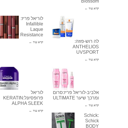
Blossom
קרא עוד ←
לוריאל פריז:
Infallible
Laque
Resistance
לה רוש-פוזה:
קרא עוד ←
ANTHELIOS
UVSPORT
קרא עוד ←
אלביב-לוריאל פריז:סרום
לוריאל
ומרכך שיער ULTIMATE
פרופסיונל:KERATIN
ALPHA SLEEK
קרא עוד ←
קרא עוד ←
Schick:
Schick
BODY