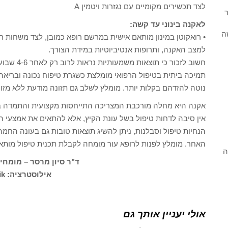
לצד תכשירים מקומיים עם נגזרות ויטמין A
ר
לאקנה בינוני עד קשה:
ה
• רואקוטן במינון מותאם אישית במרשם רופא כמובן, לצד משחות ר
למצב האקנה, ותרופות אנטיביוטיות במידת הצורך.
חשוב לזכור כי תוצאות משמעותיות נראות לרוב רק לאחר 4-6 שבועות של טיפול עקבי ומסודר.
תמיכה ביתית בטיפול הרפואי מומלצת כשגרת טיפוח נכונה ובריאה, 
נוטה להזדהם בקלות יותר. מומלץ לשלב גם תזונה מודעת ללא מזון
אקנה היא מחלה מורכבת המצריכה התייחסות מקצועית והתמדה ב
אין סיבה לדחות טיפול בשל עונת הקיץ, אלא להתאים את אמצעי הזה
הנחיות טיפול וסבלנות, ניתן להשיג תוצאות טובות גם בעונה החמ
האחר. מומלץ לפנות לרופא עור מומחה לקבלת תכנית טיפול מותא
ה
ד"ר סיון מרסר – מומחי
אילוסטרציה: Freepik
אולי יעניין אותך גם