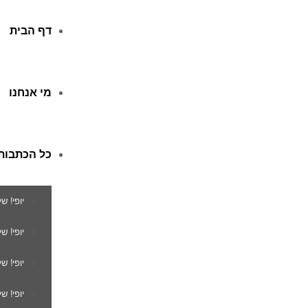
דף הבית
מי אנחנו
כל הכתבות
יופי! ש
יופי! 
יופי! ש
יופי! ש