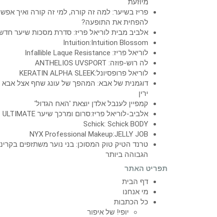
מיוזעת
פריז בשיער: למה זה קורה, למי זה קורה ואיך אפש
להפחית את התופעה?
אלביב מבית לוריאל פריז: סדרת מסכות שיער חדש
Intuition:Intuition Blossom
לוריאל פריז: Infallible Laque Resistance
לה רוש-פוזה: ANTHELIOS UVSPORT
לוריאל פרופסיונל:KERATIN ALPHA SLEEK
דוגמנית של אבא: המהפך של עונג שחף אצל אבא
ירין
קמפיין לענבל אלדן יוצאת 'האח הגדול'
אלביב-לוריאל פריז:סרום ומרכך שיער ULTIMATE
Schick: Schick BODY
NYX Professional Makeup:JELLY JOB
טרנד הטיק טוק המסוכן: בני נוער משתזפים בקרינ
הגבוהה ביותר
תפריט האתר
דף הבית
מי אנחנו
כל הכתבות
יופי! של איפור