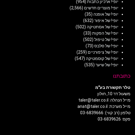
יופי! ארכיון כתבות
(954)
יופי! מוצרים חדשים
(2,566)
יופי! של אופנה
(35)
יופי! של איפור
(632)
יופי! של אסתטיקה
(502)
יופי! של הפקות
(33)
יופי! של טיפול
(502)
יופי! של סלבס
(73)
יופי! של ציפורניים
(259)
יופי! של קוסמטיקה
(547)
יופי! של שיער
(535)
כתובתנו
טלר תקשורת בע"מ
משעול דר 10, חולון
מייל הנהלה: taler@taler.co.il
מייל מערכת: anat@taler.co.il
טלפון (רב קווי): 03-6839666
פקס: 03-6839626