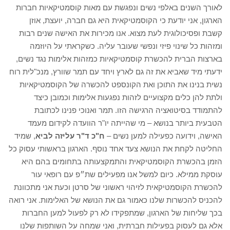
לאורך השנים באלפי נשים ונפגשת עם מאות קוסמטיקאיות חברות
הארגון, אני יודעת כי הקוסמטיקאית היא גם חברה, יועצת, אוזן
קשבת ופסיכולוגית לעת מצוא. אנו מכירות את האישה שנים רבות
ומזהות כל שינוי פיזי ונפשי שעובר עליה. כשקראתי על היוזמה
בארצות הברית להכשרת קוסמטיקאיות כמזהות אלימות נגד נשים,
ידעתי מיד שאביא את זה גם לארץ ויחד עם תמר שוורץ, מנכ"לית רוח
נשית בנינו את התוכן ואת הקונספט להכשרה של הקוסמטיקאיות
ולתת להן כלים מקצועיים לזהות נפגעות אלימות וכמובן כיצד
להתמודד בסיטואציה הרגישה הזו. תמר ואנוכי פנינו לכתובת
הטבעית ביותר בנושא – מי שהייתה יו"ר הוועדה לקידום מעמד
האישה, וידועה כפעילה למען נשים –
ח"כ ד"ר עליזה לביא
, שמיד
החליטה לקחת את הנושא צעד אחד נוסף. הארגון בראשותי עסוק כל
הזמן בהכשרת הקוסמטיקאית והתמקצעותה בתחומים בהם היא
עוסקת ממילא. כיום למשל אנו מפעילים שת״פ עם רופאי עור
להכשרת הקוסמטיקאית לזיהוי ראשוני של סרטן וכעת אני מתכוונת
להכניס להכשרות שלנו כאמור גם את הנושא של האלימות. אני רואה
בכך שליחות של הארגון, שמתפקידו לא רק לפעול למען החברות
אלא גם לעסוק בפעילות חברתית, ואני שמחה על השותפות שלנו