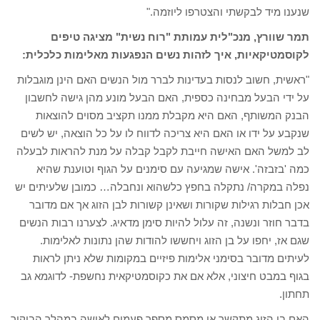
שנענו מיד לבקשתי והצטרפו ליוזמה."
תמר שוורץ, מנכ"לית עמותת "רוח נשית" מציגה טיפים
לקוסמטיקאיות, איך לזהות נשים הנפגעות מאלימות כלכלית:
"ראשית, חשוב לנסות בעדינות לברר מול הנשים האם הינן מוגבלות
על ידי הבעל מבחינה כספית, האם הבעל מונע מהן גישה לחשבון
הבנק המשותף, האם היא מקבלת ממנו תקציב מסוים להוצאות
שנקבע על ידו או האם היא צריכה לדווח לו על כל הוצאה, יש לשים
לב למשל האם האישה חייבת לקבל קבלה על מנת להראות לבעלה
כמה 'בזבזה'. אישה שמגיעה עם סימנים על הגוף וטוענת שהיא
נפלה במקרה/ נתקלה בחפץ כלשהוא ונחבלה… כמובן שלעיתים יש
אכן חבלות רגילות שקורות ושאינן קשורות לבן הזוג אך אם מדובר
בדבר חוזר ונשנה, זה עלול להיות סימן מדאיג. לצערנו רבות הנשים
שגם אז, יחפו על בן הזוג ויחששו להודות שהן נתונות לאלימות.
לעיתים מדובר בסימני אלימות פיזיים במקומות שלא ניתן לראות
בגוף במבט חיצוני, אלא אם את כקוסמטיקאית נחשפת- לדוגמא גב
תחתון.
האם בן הזוג מתקשר או מסמס מספר פעמים לאישה במהלך הביקור