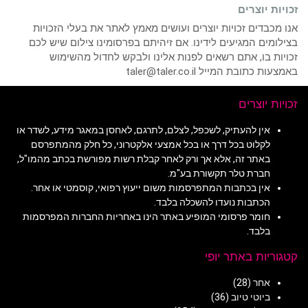
זכויות יוצרים
אנו מכבדים זכויות יוצרים ועושים מאמץ לאתר את בעלי הזכויות
בצילומים המגיעים לידינו. אם זיהיתם בפרסומינו צילום שיש לכם
זכויות בו, אתם רשאים לפנות אלינו ולבקש לחדול מהשימוש
באמצעות כתובת המייל taler@taler.co.il
זכויות יוצרים
אין להעתיק, לשכפל, לצלם, לתרגם, לאחסן במאגר מידע, לשדר או
לקלוט בכל דרך או בכל אמצעי אלקטרוני, כל חלק מהמתפרסם
באתר זה, אלא אך ורק לאחר קבלת רשות מפורשת בכתב מהמו"ל,
חברת טלר תקשורת בע"מ.
אין בכתבות המתפרסמות משום ייעוץ רפואי, קוסמטי או אחר.
הכתבות נועדו להשכלה בלבד.
חומר פרסומי המופיע באתר הינו באחריות החברות המפרסמות
בלבד.
קטגוריות באתר יופי
אחר
(28)
ביוטי טיוב
(36)