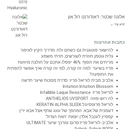
אלונה שכטר: דאודורנט רול און
קרא עוד ←
כתבות אחרונות
להישאר פוטוגנית גם כשחם ולח: מדריך הקיץ לאיפור
גלית גוטמן חוזרת לשורשים, תרתי משמע
מריחים את הסוף: 46% יפסלו אתכם על חולצה מיוזעת
פריז בשיער: למה זה קורה, למי זה קורה ואיך אפשר להפחית
את התופעה?
אלביב מבית לוריאל פריז: סדרת מסכות שיער חדשה
Intuition:Intuition Blossom
לוריאל פריז: Infallible Laque Resistance
לה רוש-פוזה: ANTHELIOS UVSPORT
לוריאל פרופסיונל:KERATIN ALPHA SLEEK
דוגמנית של אבא: המהפך של עונג שחף אצל אבא ירין
קמפיין לענבל אלדן יוצאת 'האח הגדול'
אלביב-לוריאל פריז:סרום ומרכך שיער ULTIMATE
Schick: Schick BODY