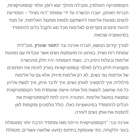
הקוסמטיקה העולמי), מובילה מהלך יוצא דופן; אלפי קוסמטיקאיות,
חברות הארגון, יעברו הכשרה על ידי עמותת "רוח נשית" – המסייעת
לנשים נפגעות אלימות להשתקם ולצאת ממעגל האלימות, על מנת
לזהות סימנים מקדימים לאלימות מכל סוג ולקבל כלים להתמודד
בסיטואציה שכזאת.
לצורך קידום הנושא, חברה אורנה ובר ל
תמר שוורץ
, מנכ"לית
עמותת רוח נשית. בארגון זה מועסקות נשים אשר עובדות עם נפגעות
אלימות ובעלות ניסיון רב. נשות העמותה יהיו חלק מהכשרה
מקצועית תיתן כלים לאלפי קוסמטיקאיות בארץ לזהות את הסימנים
של אלימות נגד נשים, לא רק אלימות פיזית, אלא גם על אלימות
מילולית. איך להקשיב לאותן נשים, איך לדבר איתן, איך לגשת אליהן
כל מה שחשוב לעשות מול אותה אישה שעומדת מול הקוסמטיקאית
ונמצאת במעגל אלימות. המטרה הינה לתת לקוסמטיקאית את
הכלים להתמודד בסיטואציות כאלו. כולל טלפונים ומקומות לאן
להפנות את אותן נשים לעזרה.
אורנה ובר: "הקוסמטיקאית הייתה מאז ומתמיד הרבה יותר ממטפלת
בעור הלקוחה. כמי שעוסקת בתחום כמעט שלושה עשורים, מטפלת