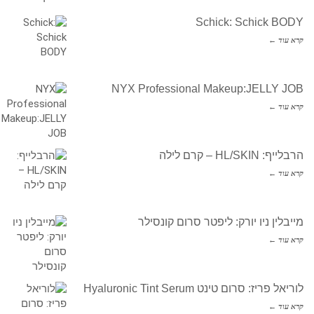
Schick: Schick BODY
קרא עוד ←
NYX Professional Makeup:JELLY JOB
קרא עוד ←
הרבלייף: HL/SKIN – קרם לילה
קרא עוד ←
מייבלין ניו יורק: ליפטר סרום קונסילר
קרא עוד ←
לוריאל פריז: סרום טינט Hyaluronic Tint Serum
קרא עוד ←