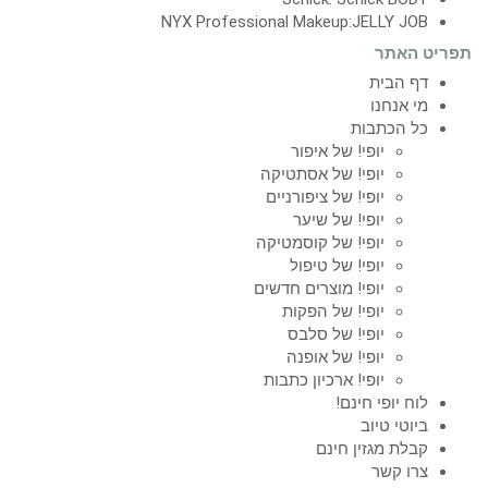
NYX Professional Makeup:JELLY JOB
תפריט האתר
דף הבית
מי אנחנו
כל הכתבות
יופי! של איפור
יופי! של אסתטיקה
יופי! של ציפורניים
יופי! של שיער
יופי! של קוסמטיקה
יופי! של טיפול
יופי! מוצרים חדשים
יופי! של הפקות
יופי! של סלבס
יופי! של אופנה
יופי! ארכיון כתבות
לוח יופי חינם!
ביוטי טיוב
קבלת מגזין חינם
צרו קשר