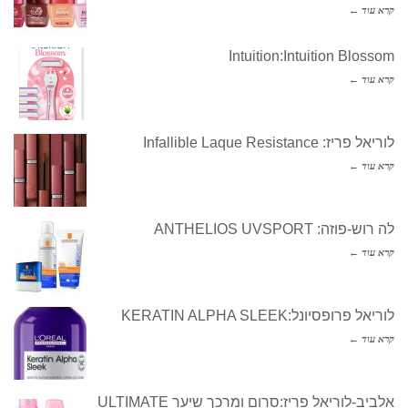
קרא עוד ←
Intuition:Intuition Blossom
קרא עוד ←
לוריאל פריז: Infallible Laque Resistance
קרא עוד ←
לה רוש-פוזה: ANTHELIOS UVSPORT
קרא עוד ←
לוריאל פרופסיונל:KERATIN ALPHA SLEEK
קרא עוד ←
אלביב-לוריאל פריז:סרום ומרכך שיער ULTIMATE