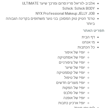
אלביב-לוריאל פריז:סרום ומרכך שיער ULTIMATE
Schick: Schick BODY
NYX Professional Makeup:JELLY JOB
טרנד הטיק טוק המסוכן: בני נוער משתזפים בקרינה הגבוהה
ביותר
תפריט האתר
דף הבית
מי אנחנו
כל הכתבות
יופי! של איפור
יופי! של אסתטיקה
יופי! של ציפורניים
יופי! של שיער
יופי! של קוסמטיקה
יופי! של טיפול
יופי! מוצרים חדשים
יופי! של הפקות
יופי! של סלבס
יופי! של אופנה
יופי! ארכיון כתבות