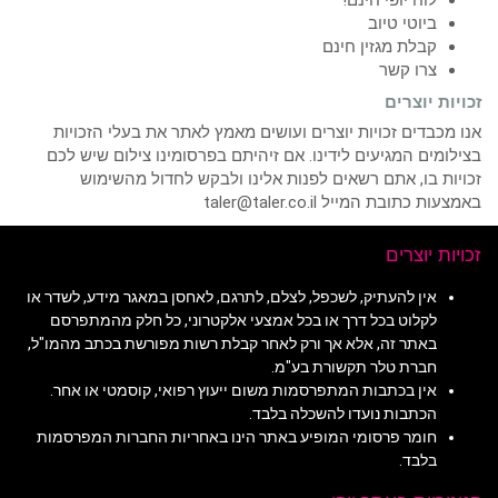
לוח יופי חינם!
ביוטי טיוב
קבלת מגזין חינם
צרו קשר
זכויות יוצרים
אנו מכבדים זכויות יוצרים ועושים מאמץ לאתר את בעלי הזכויות
בצילומים המגיעים לידינו. אם זיהיתם בפרסומינו צילום שיש לכם
זכויות בו, אתם רשאים לפנות אלינו ולבקש לחדול מהשימוש
באמצעות כתובת המייל taler@taler.co.il
זכויות יוצרים
אין להעתיק, לשכפל, לצלם, לתרגם, לאחסן במאגר מידע, לשדר או
לקלוט בכל דרך או בכל אמצעי אלקטרוני, כל חלק מהמתפרסם
באתר זה, אלא אך ורק לאחר קבלת רשות מפורשת בכתב מהמו"ל,
חברת טלר תקשורת בע"מ.
אין בכתבות המתפרסמות משום ייעוץ רפואי, קוסמטי או אחר.
הכתבות נועדו להשכלה בלבד.
חומר פרסומי המופיע באתר הינו באחריות החברות המפרסמות
בלבד.