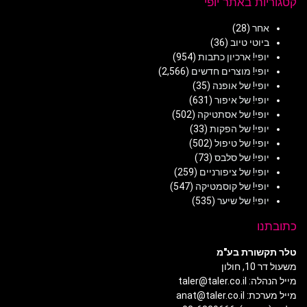
קטגוריות באתר יופי
אחר
(28)
ביוטי טיוב
(36)
יופי! ארכיון כתבות
(954)
יופי! מוצרים חדשים
(2,566)
יופי! של אופנה
(35)
יופי! של איפור
(631)
יופי! של אסתטיקה
(502)
יופי! של הפקות
(33)
יופי! של טיפול
(502)
יופי! של סלבס
(73)
יופי! של ציפורניים
(259)
יופי! של קוסמטיקה
(547)
יופי! של שיער
(535)
כתובתנו
טלר תקשורת בע"מ
משעול דר 10, חולון
מייל הנהלה: taler@taler.co.il
מייל מערכת: anat@taler.co.il