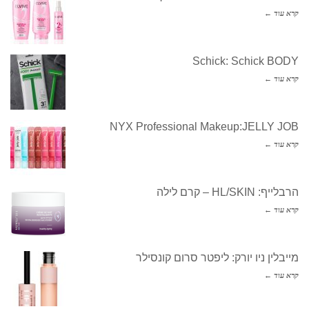
קרא עוד ←
Schick: Schick BODY
קרא עוד ←
NYX Professional Makeup:JELLY JOB
קרא עוד ←
הרבלייף: HL/SKIN – קרם לילה
קרא עוד ←
מייבלין ניו יורק: ליפטר סרום קונסילר
קרא עוד ←