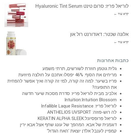
לוריאל פריז: סרום טינט Hyaluronic Tint Serum
קרא עוד ←
אלונה שכטר: דאודורנט רול און
קרא עוד ←
כתבות אחרונות
גלית גוטמן חוזרת לשורשים, תרתי משמע
מריחים את הסוף: 46% יפסלו אתכם על חולצה מיוזעת
פריז בשיער: למה זה קורה, למי זה קורה ואיך אפשר להפחית
את התופעה?
אלביב מבית לוריאל פריז: סדרת מסכות שיער חדשה
Intuition:Intuition Blossom
לוריאל פריז: Infallible Laque Resistance
לה רוש-פוזה: ANTHELIOS UVSPORT
לוריאל פרופסיונל:KERATIN ALPHA SLEEK
דוגמנית של אבא: המהפך של עונג שחף אצל אבא ירין
קמפיין לענבל אלדן יוצאת 'האח הגדול'