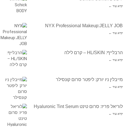
קרא עוד ←
NYX Professional Makeup:JELLY JOB
קרא עוד ←
הרבלייף: HL/SKIN – קרם לילה
קרא עוד ←
מייבלין ניו יורק: ליפטר סרום קונסילר
קרא עוד ←
לוריאל פריז: סרום טינט Hyaluronic Tint Serum
קרא עוד ←