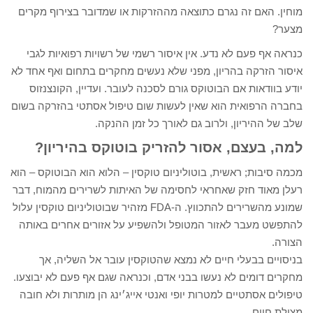
מוחין. האם זה נגרם כתוצאה מההזרקות או שמדובר בצירוף מקרים
מצער?
כנראה אף פעם לא נדע. אין איסור רשמי של רשויות רפואיות לגבי
איסור הזרקה בהריון, מפני שלא נעשים מחקרים בתחום ואף אחד לא
יודע בוודאות אם הבוטוקס גורם לסכנה לעובר. ועדיין, הקונצנזוס
בחברה הרפואית הוא שאין לעשות שום טיפול אסתטי בהזרקה בשום
שלב של ההיריון, ולרוב גם לאורך כל זמן ההנקה.
למה, בעצם, אסור להזריק בוטוקס בהיריון?
מכמה סיבות; ראשית, בוטוליניום טוקסין – הלוא הוא הבוטוקס – הוא
רעלן מאוד חזק שאחראי לחסימה של האיתות לשרירים מהמוח, דבר
שמונע מהשרירים להתכווץ. ה-FDA מזהיר שבוטוליניום טוקסין עלול
להתפשט מעבר לאזור המטופל ולהשפיע על אזורים אחרים באותה
הצורה.
בניסויים בבעלי חיים לא נמצא שהטוקסין עובר אל השליה, אך
מחקרים דומים לא נעשו בבני אדם, וכנראה שגם אף פעם לא יבוצעו.
טיפולים אסתטיים למטרות יופי ואנטי אייג׳ינג הן מותרות ולא חובה
מצילת חיים.