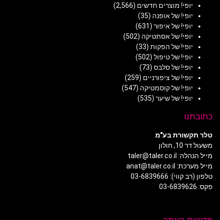
יופי! מוצרים חדשים
(2,566)
יופי! של אופנה
(35)
יופי! של איפור
(631)
יופי! של אסתטיקה
(502)
יופי! של הפקות
(33)
יופי! של טיפול
(502)
יופי! של סלבס
(73)
יופי! של ציפורניים
(259)
יופי! של קוסמטיקה
(547)
יופי! של שיער
(535)
כתובתנו
טלר תקשורת בע"מ
משעול דר 10, חולון
מייל הנהלה: taler@taler.co.il
מייל מערכת: anat@taler.co.il
טלפון (רב קווי): 03-6839666
פקס: 03-6839626