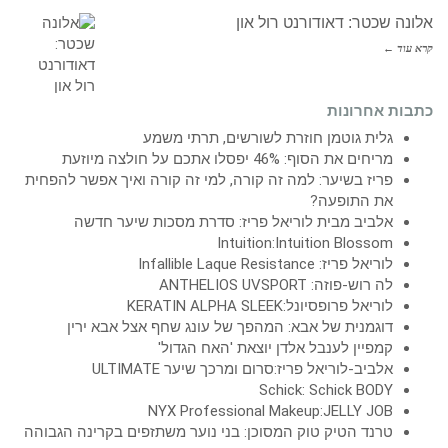
אלונה שכטר: דאודורנט רול און
קרא עוד ←
כתבות אחרונות
גלית גוטמן חוזרת לשורשים, תרתי משמע
מריחים את הסוף: 46% יפסלו אתכם על חולצה מיוזעת
פריז בשיער: למה זה קורה, למי זה קורה ואיך אפשר להפחית
את התופעה?
אלביב מבית לוריאל פריז: סדרת מסכות שיער חדשה
Intuition:Intuition Blossom
לוריאל פריז: Infallible Laque Resistance
לה רוש-פוזה: ANTHELIOS UVSPORT
לוריאל פרופסיונל:KERATIN ALPHA SLEEK
דוגמנית של אבא: המהפך של עונג שחף אצל אבא ירין
קמפיין לענבל אלדן יוצאת 'האח הגדול'
אלביב-לוריאל פריז:סרום ומרכך שיער ULTIMATE
Schick: Schick BODY
NYX Professional Makeup:JELLY JOB
טרנד הטיק טוק המסוכן: בני נוער משתזפים בקרינה הגבוהה