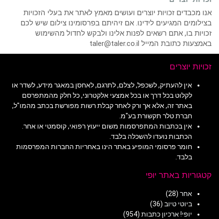
אנו מכבדים זכויות יוצרים ועושים מאמץ לאתר את בעלי הזכויות
בצילומים המגיעים לידינו. אם זיהיתם בפרסומינו צילום שיש לכם
זכויות בו, אתם רשאים לפנות אלינו ולבקש לחדול מהשימוש
באמצעות כתובת המייל taler@taler.co.il
זכויות יוצרים
אין להעתיק, לשכפל, לצלם, לתרגם, לאחסן במאגר מידע, לשדר או
לקלוט בכל דרך או בכל אמצעי אלקטרוני, כל חלק מהמתפרסם
באתר זה, אלא אך ורק לאחר קבלת רשות מפורשת בכתב מהמו"ל,
חברת טלר תקשורת בע"מ.
אין בכתבות המתפרסמות משום ייעוץ רפואי, קוסמטי או אחר.
הכתבות נועדו להשכלה בלבד.
חומר פרסומי המופיע באתר הינו באחריות החברות המפרסמות
בלבד.
קטגוריות באתר יופי
אחר
(28)
ביוטי טיוב
(36)
יופי! ארכיון כתבות
(954)