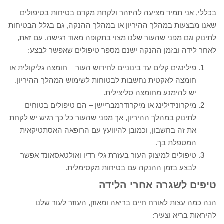
בכללי, אני תמיד מציעה להיזהר ולקחת מקדם בטיחות בטיפולים
שאנו מבצעות במהלך ההיריון או במהלך ההנקה, גם בגלל הבטיחות
לתינוק וגם מפני שהעור שלנו מצוי בתקופה מאוד רגישה. עם זאת,
לאחר לידה ובזמן ההנקה ישנם מספר טיפולים שאפשר לבצע:
פילינגים קלים עד בינוניים לחידוש העור – חומצה גליקולית או
חומצה לאקטית נחשבות לבטוחות לשימוש המהלך ההיריון.
יש להימנע מחומצה סליצילית.
מיקרונידילינג או מיקרודרמבריישן – הם טיפולים בטוחים
לתינוק במהלך ההיריון, אך מפני שהעור כל כך רגיש יש לקחת
את זה בחשבון, וכמובן להיוועץ עם הרופאה האסתטיקאית
המטפלת בך.
טיפולים למיצוק העור בעזרת גלי רדיו ואולטאסאונד אפשר
לבצע בזמן ההנקה עם בטיחות מקסימלית.
טיפים לשגרה אחרי הלידה
הנה כמה עצות לאורח חיים בריאה ומאוזן, העוזר לעור שלנו
להיראות בריא וצעיר: