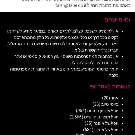
באמצעות כתובת המייל taler@taler.co.il
זכויות יוצרים
אין להעתיק, לשכפל, לצלם, לתרגם, לאחסן במאגר מידע, לשדר או
לקלוט בכל דרך או בכל אמצעי אלקטרוני, כל חלק מהמתפרסם
באתר זה, אלא אך ורק לאחר קבלת רשות מפורשת בכתב מהמו"ל,
חברת טלר תקשורת בע"מ.
אין בכתבות המתפרסמות משום ייעוץ רפואי, קוסמטי או אחר.
הכתבות נועדו להשכלה בלבד.
חומר פרסומי המופיע באתר הינו באחריות החברות המפרסמות
בלבד.
קטגוריות באתר יופי
אחר
(28)
ביוטי טיוב
(36)
יופי! ארכיון כתבות
(954)
יופי! מוצרים חדשים
(2,566)
יופי! של אופנה
(35)
יופי! של איפור
(631)