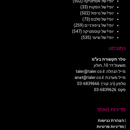
יופי! של אסתטיקה
(502)
יופי! של הפקות
(33)
יופי! של טיפול
(502)
יופי! של סלבס
(73)
יופי! של ציפורניים
(259)
יופי! של קוסמטיקה
(547)
יופי! של שיער
(535)
כתובתנו
טלר תקשורת בע"מ
משעול דר 10, חולון
מייל הנהלה: taler@taler.co.il
מייל מערכת: anat@taler.co.il
טלפון (רב קווי): 03-6839666
פקס: 03-6839626
מדיניות האתר
|
הצהרת נגישות
|
מדיניות פרטיות