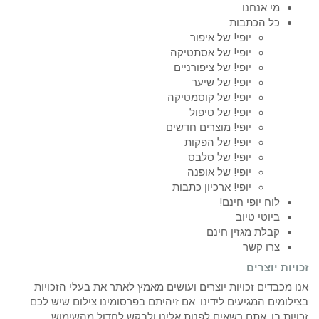
מי אנחנו
כל הכתבות
יופי! של איפור
יופי! של אסתטיקה
יופי! של ציפורניים
יופי! של שיער
יופי! של קוסמטיקה
יופי! של טיפול
יופי! מוצרים חדשים
יופי! של הפקות
יופי! של סלבס
יופי! של אופנה
יופי! ארכיון כתבות
לוח יופי חינם!
ביוטי טיוב
קבלת מגזין חינם
צרו קשר
זכויות יוצרים
אנו מכבדים זכויות יוצרים ועושים מאמץ לאתר את בעלי הזכויות
בצילומים המגיעים לידינו. אם זיהיתם בפרסומינו צילום שיש לכם
זכויות בו, אתם רשאים לפנות אלינו ולבקש לחדול מהשימוש