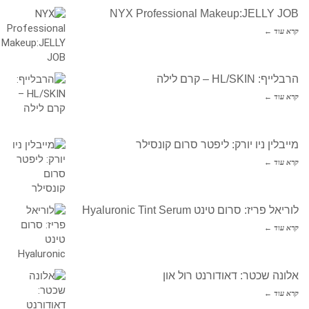
NYX Professional Makeup:JELLY JOB
קרא עוד ←
הרבלייף: HL/SKIN – קרם לילה
קרא עוד ←
מייבלין ניו יורק: ליפטר סרום קונסילר
קרא עוד ←
לוריאל פריז: סרום טינט Hyaluronic Tint Serum
קרא עוד ←
אלונה שכטר: דאודורנט רול און
קרא עוד ←