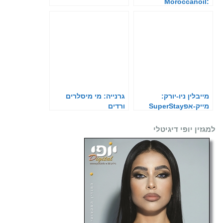
:Moroccanoil
מייבלין ניו-יורק:
גרנייה: מי מיסלרים
מייק-אפSuperStay
ורדים
30H
למגזין יופי דיגיטלי