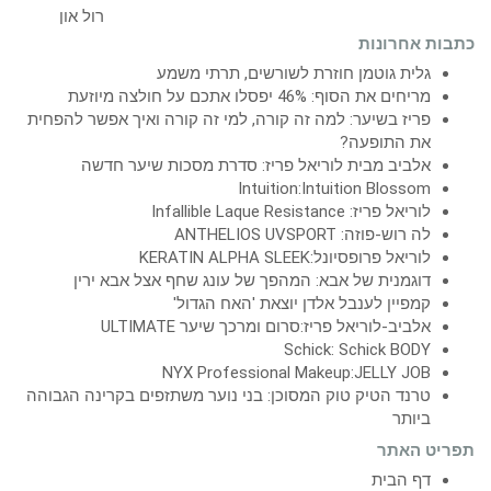
כתבות אחרונות
גלית גוטמן חוזרת לשורשים, תרתי משמע
מריחים את הסוף: 46% יפסלו אתכם על חולצה מיוזעת
פריז בשיער: למה זה קורה, למי זה קורה ואיך אפשר להפחית
את התופעה?
אלביב מבית לוריאל פריז: סדרת מסכות שיער חדשה
Intuition:Intuition Blossom
לוריאל פריז: Infallible Laque Resistance
לה רוש-פוזה: ANTHELIOS UVSPORT
לוריאל פרופסיונל:KERATIN ALPHA SLEEK
דוגמנית של אבא: המהפך של עונג שחף אצל אבא ירין
קמפיין לענבל אלדן יוצאת 'האח הגדול'
אלביב-לוריאל פריז:סרום ומרכך שיער ULTIMATE
Schick: Schick BODY
NYX Professional Makeup:JELLY JOB
טרנד הטיק טוק המסוכן: בני נוער משתזפים בקרינה הגבוהה
ביותר
תפריט האתר
דף הבית