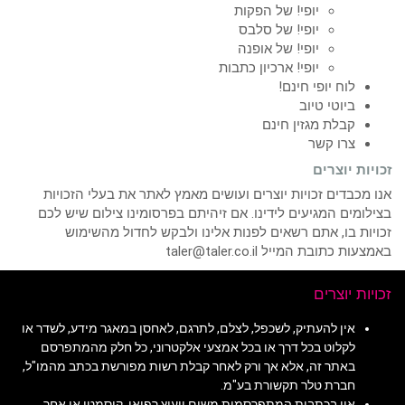
יופי! של הפקות
יופי! של סלבס
יופי! של אופנה
יופי! ארכיון כתבות
לוח יופי חינם!
ביוטי טיוב
קבלת מגזין חינם
צרו קשר
זכויות יוצרים
אנו מכבדים זכויות יוצרים ועושים מאמץ לאתר את בעלי הזכויות
בצילומים המגיעים לידינו. אם זיהיתם בפרסומינו צילום שיש לכם
זכויות בו, אתם רשאים לפנות אלינו ולבקש לחדול מהשימוש
באמצעות כתובת המייל taler@taler.co.il
זכויות יוצרים
אין להעתיק, לשכפל, לצלם, לתרגם, לאחסן במאגר מידע, לשדר או
לקלוט בכל דרך או בכל אמצעי אלקטרוני, כל חלק מהמתפרסם
באתר זה, אלא אך ורק לאחר קבלת רשות מפורשת בכתב מהמו"ל,
חברת טלר תקשורת בע"מ.
אין בכתבות המתפרסמות משום ייעוץ רפואי, קוסמטי או אחר.