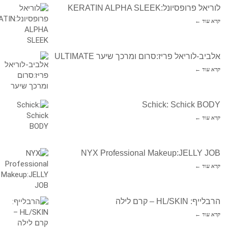
לוריאל פרופסיונל:KERATIN ALPHA SLEEK
קרא עוד ←
אלביב-לוריאל פריז:סרום ומרכך שיער ULTIMATE
קרא עוד ←
Schick: Schick BODY
קרא עוד ←
NYX Professional Makeup:JELLY JOB
קרא עוד ←
הרבלייף: HL/SKIN – קרם לילה
קרא עוד ←