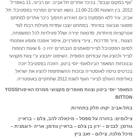
"גוף במקום קנבס", בכיכר אתרים תל אביב: יום רביעי, 11 באפריל
2012, בין השעות 11:00-21:00. נושא הציורים המרכזי בפסטיבל: תל
אביב, עיר ללא הפסקה! ביום האירוע תהפוך כיכר אתרים למתחם
ססגוני וצבעוני במיוחד. במתחם יוצבו עמדות פעילות רבות לצד
אטרקציות מיוחדות, סדנאות יצירה ושלל פעילויות לכל המשפחה,
הצגות , ציור מדרכות , ציורי ציפורניים, איפור אופנה ומופע אומנותי
לסיום הפסטיבל.לציירים/אמנים הנבחרים יהיו כ- 6 שעות רצופות
לצייר ולהציג את עבודתם הסופית. השיפוט יתבצע ע"י צוות מקצועי
ובנוכחות המאפר הבינלאומי יוסי ביטון. הזוכה בפסטיבל יזכה
בכרטיס טיסה לאוסטריה ובזכות ההשתתפות להציג את ישראל
באליפות העולם לציורי הגוף לשנת 2012 שתתקיים באוסטריה.
המאפר יוסי ביטון וצוות מאפרים מקצועי ממרכז האיפורYOSSI
BITTON
בתל-אביב יקחו חלק בתחרות.
צילומים: בחורה על ספסל – מיכאלה להב, צלם – בראיין
גודמן; לבנים – ירון בן צלם – בראיין גודמן; אריה -דוגמנית –
מיכל מלכה, צילום – זאב ביץ