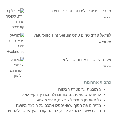
מייבלין ניו יורק: ליפטר סרום קונסילר
קרא עוד ←
לוריאל פריז: סרום טינט Hyaluronic Tint Serum
קרא עוד ←
אלונה שכטר: דאודורנט רול און
קרא עוד ←
כתבות אחרונות
5 תובנות על פטרת הציפורן
להישאר פוטוגנית גם כשחם ולח: מדריך הקיץ לאיפור
גלית גוטמן חוזרת לשורשים, תרתי משמע
מריחים את הסוף: 46% יפסלו אתכם על חולצה מיוזעת
פריז בשיער: למה זה קורה, למי זה קורה ואיך אפשר להפחית