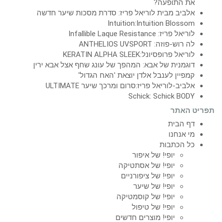
את התופעה?
אלביב מבית לוריאל פריז: סדרת מסכות שיער חדשה
Intuition:Intuition Blossom
לוריאל פריז: Infallible Laque Resistance
לה רוש-פוזה: ANTHELIOS UVSPORT
לוריאל פרופסיונל:KERATIN ALPHA SLEEK
דוגמנית של אבא: המהפך של עונג שחף אצל אבא ירין
קמפיין לענבל אלדן יוצאת 'האח הגדול'
אלביב-לוריאל פריז:סרום ומרכך שיער ULTIMATE
Schick: Schick BODY
תפריט האתר
דף הבית
מי אנחנו
כל הכתבות
יופי! של איפור
יופי! של אסתטיקה
יופי! של ציפורניים
יופי! של שיער
יופי! של קוסמטיקה
יופי! של טיפול
יופי! מוצרים חדשים