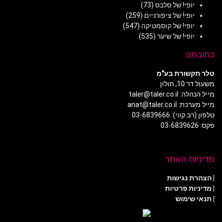
יופי! של סלבס
(73)
יופי! של ציפורניים
(259)
יופי! של קוסמטיקה
(547)
יופי! של שיער
(535)
כתובתנו
טלר תקשורת בע"מ
משעול דר 10, חולון
מייל הנהלה: taler@taler.co.il
מייל מערכת: anat@taler.co.il
טלפון (רב קווי): 03-6839666
פקס: 03-6839626
מדיניות האתר
|
הצהרת נגישות
|
מדיניות פרטיות
| תנאי שימוש