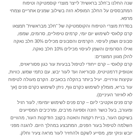
שנה החלנו ב'חלב בראשית' לייצר מוצרי קוסמטיקה וטיפוח
המתבססים על החלב המופלא הזה בשילוב שמנים אתריים וצמחי
מרפא.
בסדרת מוצרי הטיפוח והקוסמטיקה של "חלב מבראשית" תמצאו
קרם קלאסי לשימוש יום יומי, קרמים טיפוליים, סרומים, שמפו,
סבונים ושמן לעיסוי. הקרמים והסבונים מכילים 30% חלב נאקה
ואילו הסרומים והשמן לעיסוי מכילים 10% חלב נאקה.
להלן מגוון המוצרים:
קרם קלאסי – קרם ייחודי לטיפול בבעיות עור כגון פסוריאזיס,
אטופיק דרמטיטיס, סבוריאה ועד לעור יבש, עם כתמי שמש, כוויות,
עקיצות וגירויים. יעיל ביותר בהקלה בכאבים. הקרם מעולה לטיפוח
עור בריא, מומלץ לשימוש כקרם גוף, ניתן לשימוש כקרם פנים (אך
לא לאיזור העיניים).
קרם פנים אקטיבי ליום – קרם פנים לשימוש יומיומי, לעור רגיל
ומעורב, בעל כושר הזנה וספיגה מרבים, ומרכיבים המסייעים
בשיקום העור, בניית רקמות והאטה בקצב הזדקנות העור, מהוויים
השלמה לטיפול בעור הפנים, המתבצע במהלך היום. להגנה מפני
יובש ונזקי זמן, מסייע לשקם ולהחזיר לעור מראה צעיר וחלק.