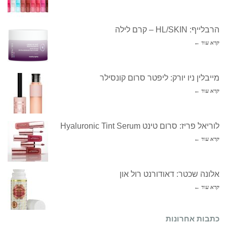
הרבלייף: HL/SKIN – קרם לילה
קרא עוד ←
מייבלין ניו יורק: ליפטר סרום קונסילר
קרא עוד ←
לוריאל פריז: סרום טינט Hyaluronic Tint Serum
קרא עוד ←
אלונה שכטר: דאודורנט רול און
קרא עוד ←
כתבות אחרונות