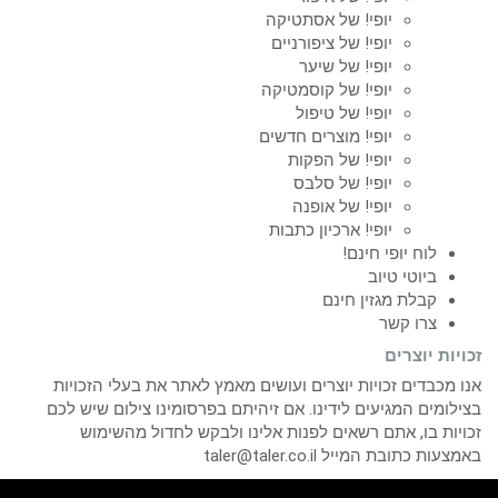
יופי! של אסתטיקה
יופי! של ציפורניים
יופי! של שיער
יופי! של קוסמטיקה
יופי! של טיפול
יופי! מוצרים חדשים
יופי! של הפקות
יופי! של סלבס
יופי! של אופנה
יופי! ארכיון כתבות
לוח יופי חינם!
ביוטי טיוב
קבלת מגזין חינם
צרו קשר
זכויות יוצרים
אנו מכבדים זכויות יוצרים ועושים מאמץ לאתר את בעלי הזכויות
בצילומים המגיעים לידינו. אם זיהיתם בפרסומינו צילום שיש לכם
זכויות בו, אתם רשאים לפנות אלינו ולבקש לחדול מהשימוש
באמצעות כתובת המייל taler@taler.co.il