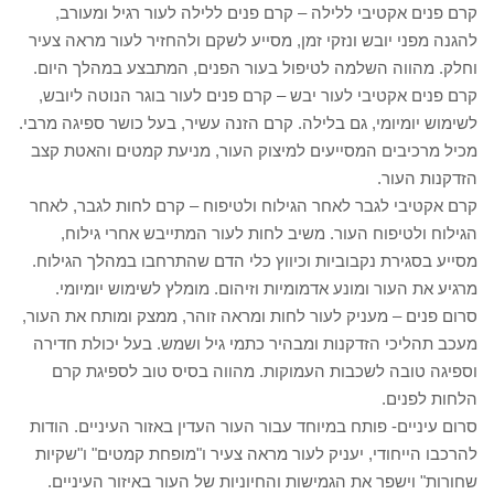
קרם פנים אקטיבי ללילה – קרם פנים ללילה לעור רגיל ומעורב,
להגנה מפני יובש ונזקי זמן, מסייע לשקם ולהחזיר לעור מראה צעיר
וחלק. מהווה השלמה לטיפול בעור הפנים, המתבצע במהלך היום.
קרם פנים אקטיבי לעור יבש – קרם פנים לעור בוגר הנוטה ליובש,
לשימוש יומיומי, גם בלילה. קרם הזנה עשיר, בעל כושר ספיגה מרבי.
מכיל מרכיבים המסייעים למיצוק העור, מניעת קמטים והאטת קצב
הזדקנות העור.
קרם אקטיבי לגבר לאחר הגילוח ולטיפוח – קרם לחות לגבר, לאחר
הגילוח ולטיפוח העור. משיב לחות לעור המתייבש אחרי גילוח,
מסייע בסגירת נקבוביות וכיווץ כלי הדם שהתרחבו במהלך הגילוח.
מרגיע את העור ומונע אדמומיות וזיהום. מומלץ לשימוש יומיומי.
סרום פנים – מעניק לעור לחות ומראה זוהר, ממצק ומותח את העור,
מעכב תהליכי הזדקנות ומבהיר כתמי גיל ושמש. בעל יכולת חדירה
וספיגה טובה לשכבות העמוקות. מהווה בסיס טוב לספיגת קרם
הלחות לפנים.
סרום עיניים- פותח במיוחד עבור העור העדין באזור העיניים. הודות
להרכבו הייחודי, יעניק לעור מראה צעיר ו"מופחת קמטים" ו"שקיות
שחורות" וישפר את הגמישות והחיוניות של העור באיזור העיניים.