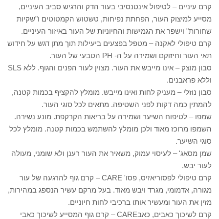
קרם עיניים – לטיפול אינטנסיבי בעור הדק והרגיש סביב העיניים,
מסייע למיצוק העור, הפחתת נפיחות, טשטוש הקמטוטים ו"שקיות
שחורות" וישפר את הגמישות והחיוניות של העור באיזור העיניים.
קרם טיפולי לאקנה – מטפל בפצעים ביעילות תוך מתן דגש על חידוש
תאי העור וחיזוקם ושמירה על ה- PH הטבעי של העור.
סבון מוצק – אינו מייבש את העור. מצוין לעור הפנים והגוף. ללא SLS
וללא פראבנים.
סבון נוזלי – מעניק לחות ואינו מייבש. מומלץ להקציף בכמות קטנה,
להמתין כמה דקות לפני השטיפה. מתאים לכל סוגי העור.
שמפו – לטיפוח השיער ושמירה על בריאות הקרקפת. מונע נשירה.
השמפו מרוכז מאוד ולכן מומלץ להשתמש בכמות קטנה. מומלץ לכל
סוגי השיער.
שמן מסאג' – לעיסוי עמוק, משאיר את העור רענן ולא שומני, מעולה
לעור יבש.
קרם טיפולי לפסוריאזיס, פסו' CARE – קרם גוף להרגעה של עור
מגורה, אדמומי, מגרד ויבש מאוד. בעל מרקם עשיר הנספג במהירות,
מזין את העור ומעשיר אותו ברכיבי לחות חיוניים.
קרם לשיכוך כאבים, כאבCARE – קרם גוף המסייע לשיכוך כאבי