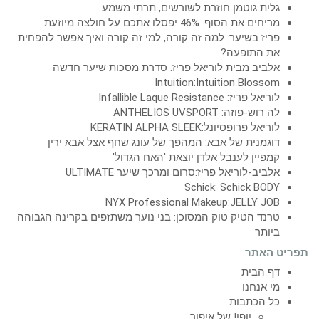
גלית גוטמן חוזרת לשורשים, תרתי משמע
מריחים את הסוף: 46% יפסלו אתכם על חולצה מיוזעת
פריז בשיער: למה זה קורה, למי זה קורה ואיך אפשר להפחית
את התופעה?
אלביב מבית לוריאל פריז: סדרת מסכות שיער חדשה
Intuition:Intuition Blossom
לוריאל פריז: Infallible Laque Resistance
לה רוש-פוזה: ANTHELIOS UVSPORT
לוריאל פרופסיונל:KERATIN ALPHA SLEEK
דוגמנית של אבא: המהפך של עונג שחף אצל אבא ירין
קמפיין לענבל אלדן יוצאת 'האח הגדול'
אלביב-לוריאל פריז:סרום ומרכך שיער ULTIMATE
Schick: Schick BODY
NYX Professional Makeup:JELLY JOB
טרנד הטיק טוק המסוכן: בני נוער משתזפים בקרינה הגבוהה
ביותר
תפריט האתר
דף הבית
מי אנחנו
כל הכתבות
יופי! של איפור