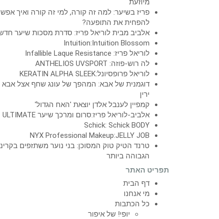
מיוזעת
פריז בשיער: למה זה קורה, למי זה קורה ואיך אפש
להפחית את התופעה?
אלביב מבית לוריאל פריז: סדרת מסכות שיער חדש
Intuition:Intuition Blossom
לוריאל פריז: Infallible Laque Resistance
לה רוש-פוזה: ANTHELIOS UVSPORT
לוריאל פרופסיונל:KERATIN ALPHA SLEEK
דוגמנית של אבא: המהפך של עונג שחף אצל אבא
ירין
קמפיין לענבל אלדן יוצאת 'האח הגדול'
אלביב-לוריאל פריז:סרום ומרכך שיער ULTIMATE
Schick: Schick BODY
NYX Professional Makeup:JELLY JOB
טרנד הטיק טוק המסוכן: בני נוער משתזפים בקרינ
הגבוהה ביותר
תפריט האתר
דף הבית
מי אנחנו
כל הכתבות
יופי! של איפור