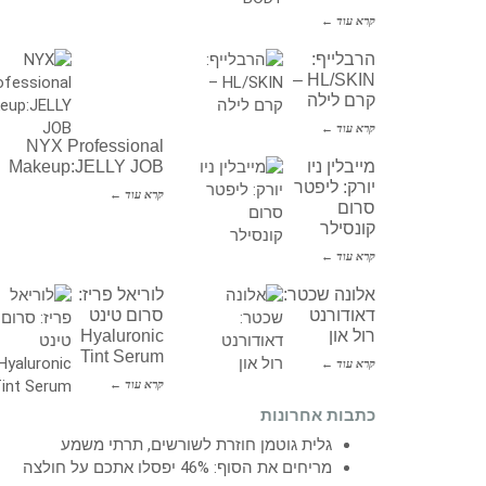
קרא עוד ←
הרבלייף:
HL/SKIN –
קרם לילה
קרא עוד ←
NYX Professional
מייבלין ניו
Makeup:JELLY JOB
יורק: ליפטר
קרא עוד ←
סרום
קונסילר
קרא עוד ←
אלונה שכטר:
לוריאל פריז:
דאודורנט
סרום טינט
רול און
Hyaluronic
Tint Serum
קרא עוד ←
קרא עוד ←
כתבות אחרונות
גלית גוטמן חוזרת לשורשים, תרתי משמע
מריחים את הסוף: 46% יפסלו אתכם על חולצה