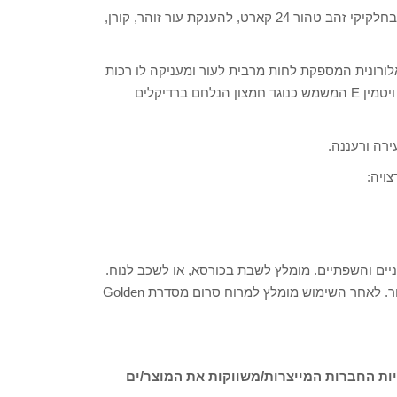
מסיכת הזהב, אשר נודעה כמסכת היופי של קליאופטרה. מועשרת בחלקיקי זהב טהור 24 קארט, להענקת עור זוהר, קורן,
לורונית המספקת לחות מרבית לעור ומעניקה לו רכות
וגמישות. היא מכילה הממליס הידוע כמצמצם את נקבוביות העור , ויטמין E המשמש כנוגד חמצון הנלחם ברדיקלים
רה ורעננה.
ויה:
ים והשפתיים. מומלץ לשבת בכורסא, או לשכב לנוח.
להרפות את כל שרירי הפנים. להמתין כ-15-20 דקות ולקלפה מהעור. לאחר השימוש מומלץ למרוח סרום מסדרת Golden
ות החברות המייצרות/משווקות את המוצר/ים