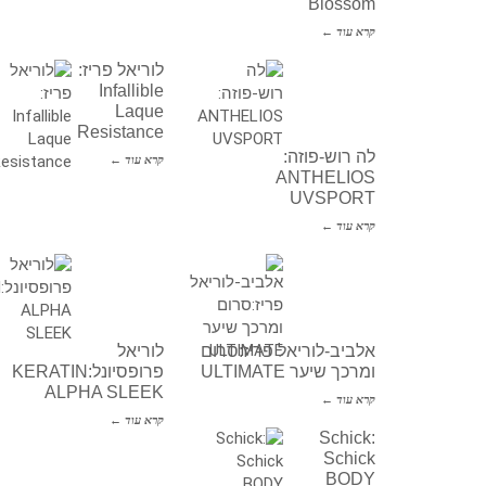
Blossom
קרא עוד ←
לוריאל פריז:
Infallible
Laque
Resistance
לה רוש-פוזה:
קרא עוד ←
ANTHELIOS
UVSPORT
קרא עוד ←
אלביב-לוריאל פריז:סרום
לוריאל
ומרכך שיער ULTIMATE
פרופסיונל:KERATIN
ALPHA SLEEK
קרא עוד ←
קרא עוד ←
Schick:
Schick
BODY