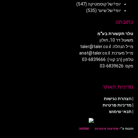
יופי! של קוסמטיקה
(547)
יופי! של שיער
(535)
כתובתנו
טלר תקשורת בע"מ
משעול דר 10, חולון
מייל הנהלה: taler@taler.co.il
מייל מערכת: anat@taler.co.il
טלפון (רב קווי): 03-6839666
פקס: 03-6839626
מדיניות האתר
|
הצהרת נגישות
|
מדיניות פרטיות
| תנאי שימוש
תכנות ע״י
פתרונות אינטרנט
.