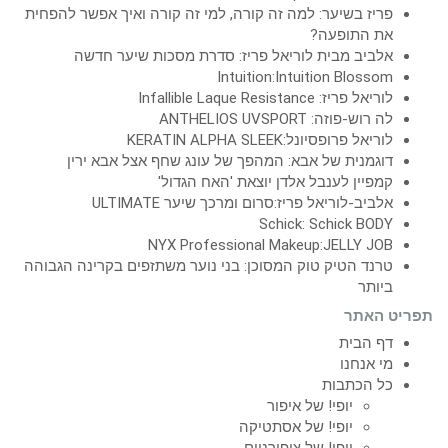
פריז בשיער: למה זה קורה, למי זה קורה ואיך אפשר להפחית
את התופעה?
אלביב מבית לוריאל פריז: סדרת מסכות שיער חדשה
Intuition:Intuition Blossom
לוריאל פריז: Infallible Laque Resistance
לה רוש-פוזה: ANTHELIOS UVSPORT
לוריאל פרופסיונל:KERATIN ALPHA SLEEK
דוגמנית של אבא: המהפך של עונג שחף אצל אבא ירין
קמפיין לענבל אלדן יוצאת 'האח הגדול'
אלביב-לוריאל פריז:סרום ומרכך שיער ULTIMATE
Schick: Schick BODY
NYX Professional Makeup:JELLY JOB
טרנד הטיק טוק המסוכן: בני נוער משתזפים בקרינה הגבוהה
ביותר
תפריט האתר
דף הבית
מי אנחנו
כל הכתבות
יופי! של איפור
יופי! של אסתטיקה
יופי! של ציפורניים