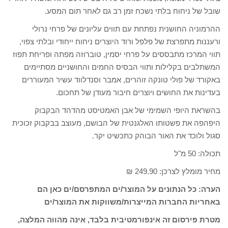
שובל של ניחוח בלתי נשכח זמן רב גם לאחר תום המסע.
ההרמוניה החושנית נפתחת עם תווים עליונים של פרחי נרולי
ורעננות מתפרצת של פלפל ורוד היוצרים ניחוח ייחודי ובלתי צפוי,
תווי המרכז מתבססים על פרחי יסמין, טוברוזה מפתה ופריחת תפוז
המשתלבים בקלילות ותווי הבסיס החמים והחושניים מסתיימים
באקורד של פולי טונקה זוהרים, אמבר וסנדלווד עשיר המעוררים
בעדינות את החושים ויוצרים חיבור מעודן של תחכום.
בהשראת היופי השמימי של אבן האמטיסט מהדהד הבקבוק
היפהפה את פשטותו האלגנטית של הבושם, מעוצב בבקבוק זכוכית
סגול ולוכד את האור הבוהק כתכשיט יקר.
תכולה: 50 מ"ל
מחיר מומלץ לצרכן: 249.90 ₪
הערה: כל הנתונים על המוצר/ים המתפרסם/ים כאן הם
באחריות החברות המייצרות/משווקות את המוצר/ים
מטרת פירסום זה אינפורמטיבית בלבד, אינה מהווה המלצה,