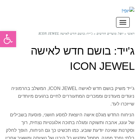
תפריט
פתח סרגל
ראשי
»
יופי! מוצרים חדשים
»
ג'ייד: בושם חדש לאישה ICON JEWEL
ג'ייד: בושם חדש לאישה
ICON JEWEL
ג'ייד משיק בושם חדש לאישה ICON JEWEL, המשלב בהרמוניה
ניגודים מעודנים וממכרים המתעוררים לחיים ברגעים מיוחדים
שייזכרו לעד.
הניחוח החדש מגלם אישה היוצאת למסע חושני, פוסעת בשבילים
של עונג, אהבה ותשוקה ומגלה בתוכה אלגנטיות נצחית, רוך
וסקרנות שאינה יודעת שובע. כמו תכשיט כך גם הניחוח, הופך לחלק
בלתי נפרד ממנה, מסמל ומדגיש כל היבט של נשיותה ומשאיר אחריו