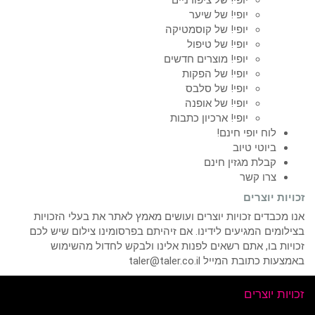
יופי! של שיער
יופי! של קוסמטיקה
יופי! של טיפול
יופי! מוצרים חדשים
יופי! של הפקות
יופי! של סלבס
יופי! של אופנה
יופי! ארכיון כתבות
לוח יופי חינם!
ביוטי טיוב
קבלת מגזין חינם
צרו קשר
זכויות יוצרים
אנו מכבדים זכויות יוצרים ועושים מאמץ לאתר את בעלי הזכויות
בצילומים המגיעים לידינו. אם זיהיתם בפרסומינו צילום שיש לכם
זכויות בו, אתם רשאים לפנות אלינו ולבקש לחדול מהשימוש
באמצעות כתובת המייל taler@taler.co.il
זכויות יוצרים