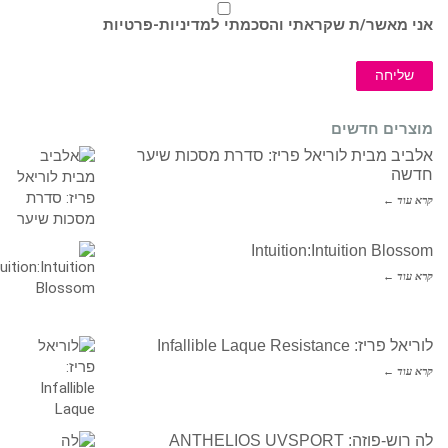
אני מאשר/ת שקראתי והסכמתי ל
מדיניות-פרטיות
שליחה
מוצרים חדשים
אלביב מבית לוריאל פריז: סדרת מסכות שיער
חדשה
קרא עוד ←
Intuition:Intuition Blossom
קרא עוד ←
לוריאל פריז: Infallible Laque Resistance
קרא עוד ←
לה רוש-פוזה: ANTHELIOS UVSPORT