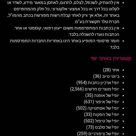
אין להעתיק, לשכפל, לצלם, לתרגם, לאחסן במאגר מידע, לשדר או
לקלוט בכל דרך או בכל אמצעי אלקטרוני, כל חלק מהמתפרסם
באתר זה, אלא אך ורק לאחר קבלת רשות מפורשת בכתב מהמו"ל,
חברת טלר תקשורת בע"מ.
אין בכתבות המתפרסמות משום ייעוץ רפואי, קוסמטי או אחר.
הכתבות נועדו להשכלה בלבד.
חומר פרסומי המופיע באתר הינו באחריות החברות המפרסמות
בלבד.
קטגוריות באתר יופי
אחר
(28)
ביוטי טיוב
(36)
יופי! ארכיון כתבות
(954)
יופי! מוצרים חדשים
(2,566)
יופי! של אופנה
(35)
יופי! של איפור
(631)
יופי! של אסתטיקה
(502)
יופי! של הפקות
(33)
יופי! של טיפול
(502)
יופי! של סלבס
(73)
יופי! של ציפורניים
(259)