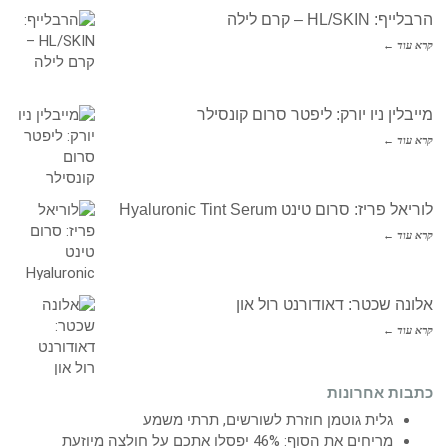
הרבלייף: HL/SKIN – קרם לילה
קרא עוד ←
מייבלין ניו יורק: ליפטר סרום קונסילר
קרא עוד ←
לוריאל פריז: סרום טינט Hyaluronic Tint Serum
קרא עוד ←
אלונה שכטר: דאודורנט רול און
קרא עוד ←
כתבות אחרונות
גלית גוטמן חוזרת לשורשים, תרתי משמע
מריחים את הסוף: 46% יפסלו אתכם על חולצה מיוזעת