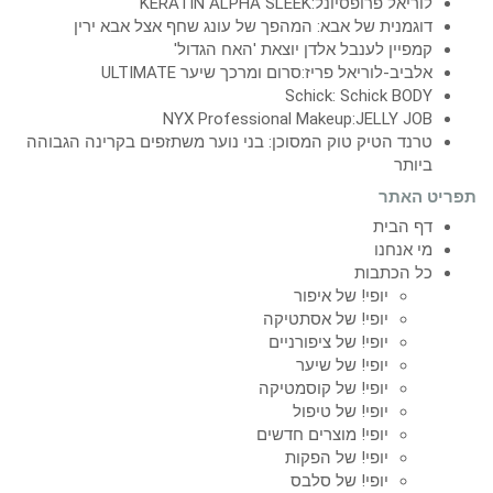
לוריאל פרופסיונל:KERATIN ALPHA SLEEK
דוגמנית של אבא: המהפך של עונג שחף אצל אבא ירין
קמפיין לענבל אלדן יוצאת 'האח הגדול'
אלביב-לוריאל פריז:סרום ומרכך שיער ULTIMATE
Schick: Schick BODY
NYX Professional Makeup:JELLY JOB
טרנד הטיק טוק המסוכן: בני נוער משתזפים בקרינה הגבוהה
ביותר
תפריט האתר
דף הבית
מי אנחנו
כל הכתבות
יופי! של איפור
יופי! של אסתטיקה
יופי! של ציפורניים
יופי! של שיער
יופי! של קוסמטיקה
יופי! של טיפול
יופי! מוצרים חדשים
יופי! של הפקות
יופי! של סלבס