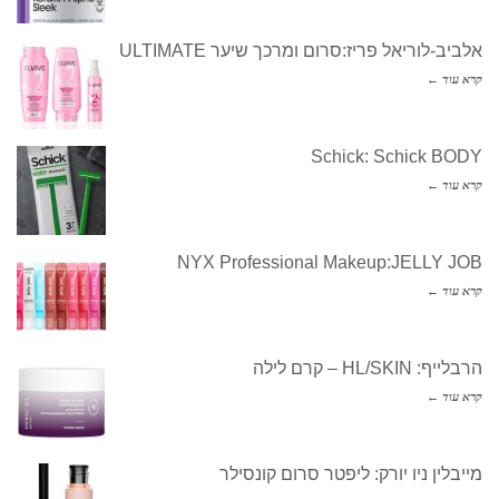
אלביב-לוריאל פריז:סרום ומרכך שיער ULTIMATE
קרא עוד ←
Schick: Schick BODY
קרא עוד ←
NYX Professional Makeup:JELLY JOB
קרא עוד ←
הרבלייף: HL/SKIN – קרם לילה
קרא עוד ←
מייבלין ניו יורק: ליפטר סרום קונסילר