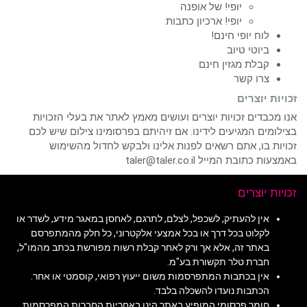
יופי! של אופנה
יופי! ארכיון כתבות
לוח יופי חינם!
ביוטי טיוב
קבלת מגזין חינם
צרו קשר
זכויות יוצרים
אנו מכבדים זכויות יוצרים ועושים מאמץ לאתר את בעלי הזכויות
בצילומים המגיעים לידינו. אם זיהיתם בפרסומינו צילום שיש לכם
זכויות בו, אתם רשאים לפנות אלינו ולבקש לחדול מהשימוש
באמצעות כתובת המייל taler@taler.co.il
זכויות יוצרים
אין להעתיק, לשכפל, לצלם, לתרגם, לאחסן במאגר מידע, לשדר או
לקלוט בכל דרך או בכל אמצעי אלקטרוני, כל חלק מהמתפרסם
באתר זה, אלא אך ורק לאחר קבלת רשות מפורשת בכתב מהמו"ל,
חברת טלר תקשורת בע"מ.
אין בכתבות המתפרסמות משום ייעוץ רפואי, קוסמטי או אחר.
הכתבות נועדו להשכלה בלבד.
חומר פרסומי המופיע באתר הינו באחריות החברות המפרסמות