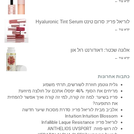
קרא עוד ←
לוריאל פריז: סרום טינט Hyaluronic Tint Serum
קרא עוד ←
אלונה שכטר: דאודורנט רול און
קרא עוד ←
כתבות אחרונות
גלית גוטמן חוזרת לשורשים, תרתי משמע
מריחים את הסוף: 46% יפסלו אתכם על חולצה מיוזעת
פריז בשיער: למה זה קורה, למי זה קורה ואיך אפשר להפחית
את התופעה?
אלביב מבית לוריאל פריז: סדרת מסכות שיער חדשה
Intuition:Intuition Blossom
לוריאל פריז: Infallible Laque Resistance
לה רוש-פוזה: ANTHELIOS UVSPORT