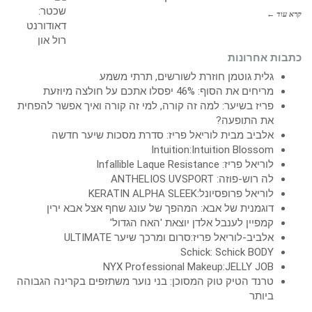
קרא עוד ←
כתבות אחרונות
גלית גוטמן חוזרת לשורשים, תרתי משמע
מריחים את הסוף: 46% יפסלו אתכם על חולצה מיוזעת
פריז בשיער: למה זה קורה, למי זה קורה ואיך אפשר להפחית
את התופעה?
אלביב מבית לוריאל פריז: סדרת מסכות שיער חדשה
Intuition:Intuition Blossom
לוריאל פריז: Infallible Laque Resistance
לה רוש-פוזה: ANTHELIOS UVSPORT
לוריאל פרופסיונל:KERATIN ALPHA SLEEK
דוגמנית של אבא: המהפך של עונג שחף אצל אבא ירין
קמפיין לענבל אלדן יוצאת 'האח הגדול'
אלביב-לוריאל פריז:סרום ומרכך שיער ULTIMATE
Schick: Schick BODY
NYX Professional Makeup:JELLY JOB
טרנד הטיק טוק המסוכן: בני נוער משתזפים בקרינה הגבוהה
ביותר