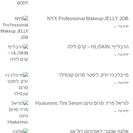
NYX Professional Makeup:JELLY JOB
קרא עוד ←
הרבלייף: HL/SKIN – קרם לילה
קרא עוד ←
מייבלין ניו יורק: ליפטר סרום קונסילר
קרא עוד ←
לוריאל פריז: סרום טינט Hyaluronic Tint Serum
קרא עוד ←
אלונה שכטר: דאודורנט רול און