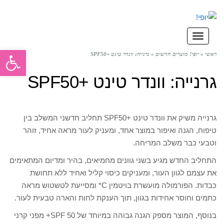
תפריט
פתח סרגל
ראשי
»
יופי! מוצרים חדשים
»
גרנייה: וונדר טינט +SPF50
גרנייה: וונדר טינט +SPF50
גרנייה משיק את וונדר טינט +SPF50 תחליב חדשני המשלב בין
טיפוח, הגנה ואיפור במוצר אחד, ומעניק לעור מראה אחיד, זוהר
וטבעי כבר משלב המריחה.
התחליב החדש מגיע בשני גוונים מחמיאים, בהיר ומדיום המתאימים
את עצמם לגוון העור, ומעניקים כיסוי קליל ואחיד ללא תחושת
כבדות. הפורמולה מועשרת בויטמין C* ומסייעת לטשטוש מראה
כתמים וחוסר אחידות בגוון, תוך הענקת לחות והארה טבעית לעור.
בנוסף, המוצר מספק הגנה גבוהה במיוחד של SPF 50+ מפני קרני