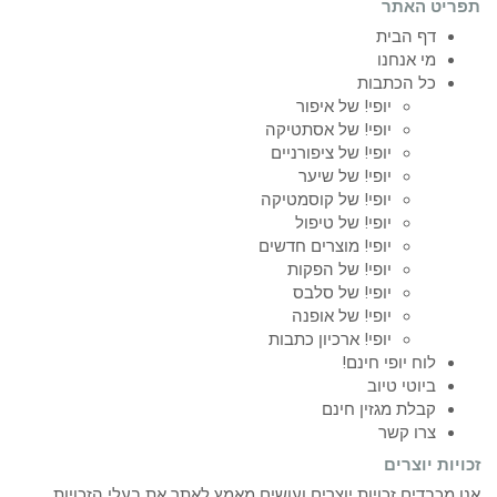
תפריט האתר
דף הבית
מי אנחנו
כל הכתבות
יופי! של איפור
יופי! של אסתטיקה
יופי! של ציפורניים
יופי! של שיער
יופי! של קוסמטיקה
יופי! של טיפול
יופי! מוצרים חדשים
יופי! של הפקות
יופי! של סלבס
יופי! של אופנה
יופי! ארכיון כתבות
לוח יופי חינם!
ביוטי טיוב
קבלת מגזין חינם
צרו קשר
זכויות יוצרים
אנו מכבדים זכויות יוצרים ועושים מאמץ לאתר את בעלי הזכויות