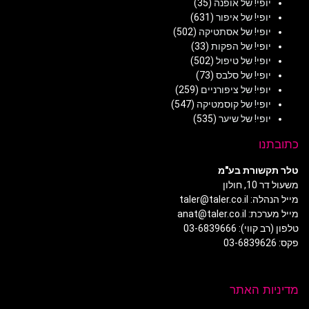
יופי! של אופנה
(35)
יופי! של איפור
(631)
יופי! של אסתטיקה
(502)
יופי! של הפקות
(33)
יופי! של טיפול
(502)
יופי! של סלבס
(73)
יופי! של ציפורניים
(259)
יופי! של קוסמטיקה
(547)
יופי! של שיער
(535)
כתובתנו
טלר תקשורת בע"מ
משעול דר 10, חולון
מייל הנהלה: taler@taler.co.il
מייל מערכת: anat@taler.co.il
טלפון (רב קווי): 03-6839666
פקס: 03-6839626
מדיניות האתר