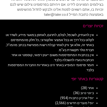
בצילומים המגיעים לידינו. אם זיהיתם בפרסומינו צילום שיש לכם
זכויות בו, אתם רשאים לפנות אלינו ולבקש לחדול מהשימוש
באמצעות כתובת המייל taler@taler.co.il
זכויות יוצרים
אין להעתיק, לשכפל, לצלם, לתרגם, לאחסן במאגר מידע, לשדר או
לקלוט בכל דרך או בכל אמצעי אלקטרוני, כל חלק מהמתפרסם
באתר זה, אלא אך ורק לאחר קבלת רשות מפורשת בכתב מהמו"ל,
חברת טלר תקשורת בע"מ.
אין בכתבות המתפרסמות משום ייעוץ רפואי, קוסמטי או אחר.
הכתבות נועדו להשכלה בלבד.
חומר פרסומי המופיע באתר הינו באחריות החברות המפרסמות
בלבד.
קטגוריות באתר יופי
אחר
(28)
ביוטי טיוב
(36)
יופי! ארכיון כתבות
(954)
יופי! מוצרים חדשים
(2,566)