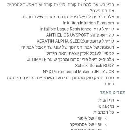
פריז בשיער: למה זה קורה, למי זה קורה ואיך אפשר להפחית
את התופעה?
אלביב מבית לוריאל פריז: סדרת מסכות שיער חדשה
Intuition:Intuition Blossom
לוריאל פריז: Infallible Laque Resistance
לה רוש-פוזה: ANTHELIOS UVSPORT
לוריאל פרופסיונל:KERATIN ALPHA SLEEK
דוגמנית של אבא: המהפך של עונג שחף אצל אבא ירין
קמפיין לענבל אלדן יוצאת 'האח הגדול'
אלביב-לוריאל פריז:סרום ומרכך שיער ULTIMATE
Schick: Schick BODY
NYX Professional Makeup:JELLY JOB
טרנד הטיק טוק המסוכן: בני נוער משתזפים בקרינה הגבוהה
ביותר
תפריט האתר
דף הבית
מי אנחנו
כל הכתבות
יופי! של איפור
יופי! של אסתטיקה