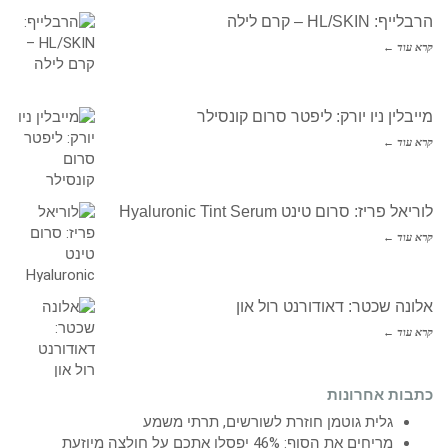
הרבלייף: HL/SKIN – קרם לילה
קרא עוד ←
מייבלין ניו יורק: ליפטר סרום קונסילר
קרא עוד ←
לוריאל פריז: סרום טינט Hyaluronic Tint Serum
קרא עוד ←
אלונה שכטר: דאודורנט רול און
קרא עוד ←
כתבות אחרונות
גלית גוטמן חוזרת לשורשים, תרתי משמע
מריחים את הסוף: 46% יפסלו אתכם על חולצה מיוזעת