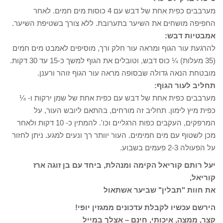
מערבבים כפית אחת של דבש עם 4 כוסות מים חמים. לאחר
החפיפה מושחים את השיער בתערובת. ללא צורך בשטיפת השיער.
אמבטיות דבש:
להרגעת עור הגוף ומראה עור חלק ורך, מוסיפים לאמבט מים חמים
(35 מעלות) ¼ כוס דבש, וטובלים את הגוף למשך כ-15 עד 30 דקות.
מובטחת הנאה גדולה שבסופה מראה עור הגוף זוהר ורענן.
תחליב לעור הגוף:
מערבבים כפית אחת של דבש עם כפית אחת של שמן ירקות ו- ¼
כפית מיץ לימון. תחליב זה מורחים, בהתאם ליובש העור, על
המרפקים, העקבים כפות הרגליים וכו'. להמתין כ- 10 דקות ולאחר
מכן לשטוף עם מים חמימים. העור יוותר רך ונעים למגע. ניתן לחזור
על הפעולה 2-3 פעמים בשבוע.
יעל רותם קוריאל הקימה ומנהלת, ביחד עם בן זוגה ארז
קוריאל,
את חוות "תבלין" שביער אשתאול
הירשם עכשיו לקבלת עדכונים ממגזין יופי!
קצר, ממצה, איכותי, חינם – אצלך במייל