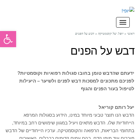
תפריט
פתח סרגל
ראשי
»
יופי! של קוסמטיקה
»
דבש על הפנים
דבש על הפנים
ידעתם שהדבש טומן בחובו סגולות רפואיות וקוסמטיות?
לפניכם מתכונים למסכות דבש לפנים ולשיער – היעילות
לטיפול בעור הפנים והגוף
יעל רותם קוריאל
הדבש הנו תוצר טבעי מיוחד במינו, הידוע בסגולות המרפא
הייחודיות שלו. הדבש מתאים ויעיל במגוון שימושים רחב במיוחד,
בתחומי הבריאות, הרפואה והקוסמטיקה. ערכיו הייחודיים של הדבש
מוכרים עוד מימי קדם, בהם עמים קדומים כבבלים, האשורים