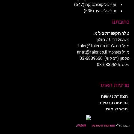
יופי! של קוסמטיקה
(547)
יופי! של שיער
(535)
כתובתנו
טלר תקשורת בע"מ
משעול דר 10, חולון
מייל הנהלה: taler@taler.co.il
מייל מערכת: anat@taler.co.il
טלפון (רב קווי): 03-6839666
פקס: 03-6839626
מדיניות האתר
|
הצהרת נגישות
|
מדיניות פרטיות
| תנאי שימוש
תכנות ע״י
פתרונות אינטרנט
.