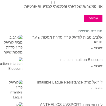
אני מאשר/ת שקראתי והסכמתי ל
מדיניות-פרטיות
שליחה
מוצרים חדשים
אלביב מבית לוריאל פריז: סדרת מסכות שיער
חדשה
קרא עוד ←
Intuition:Intuition Blossom
קרא עוד ←
לוריאל פריז: Infallible Laque Resistance
קרא עוד ←
לה רוש-פוזה: ANTHELIOS UVSPORT