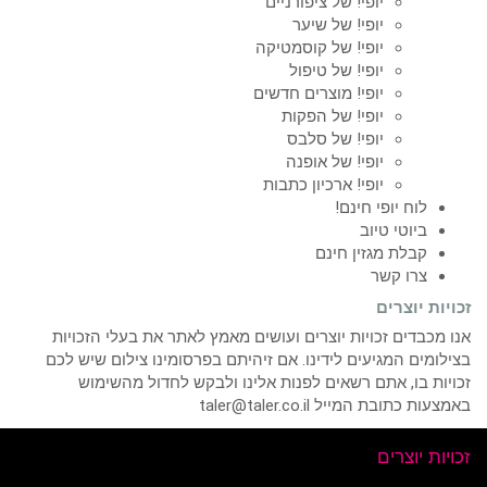
יופי! של ציפורניים
יופי! של שיער
יופי! של קוסמטיקה
יופי! של טיפול
יופי! מוצרים חדשים
יופי! של הפקות
יופי! של סלבס
יופי! של אופנה
יופי! ארכיון כתבות
לוח יופי חינם!
ביוטי טיוב
קבלת מגזין חינם
צרו קשר
זכויות יוצרים
אנו מכבדים זכויות יוצרים ועושים מאמץ לאתר את בעלי הזכויות
בצילומים המגיעים לידינו. אם זיהיתם בפרסומינו צילום שיש לכם
זכויות בו, אתם רשאים לפנות אלינו ולבקש לחדול מהשימוש
באמצעות כתובת המייל taler@taler.co.il
זכויות יוצרים