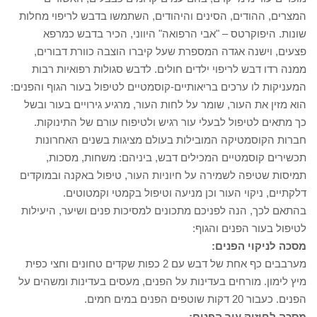
המצרים, ההודים, הסינים והיהודים, השתמשו בדבש לריפוי מחלות
שונות. היפוקרטס – "אבי הרפואה" היווני, הכיר בדבש כמרפא
פצעים, וישנה אגדה המספרת שעל קיברו הוצבה כוורת דבורים,
ממנה רדו דבש לריפוי ילדים חולים. לדבש סגולות רפואיות רבות
המעניקות לו ערכים בריאותיים-קוסמטיים לטיפול בעור הגוף והפנים:
הוא מזין את העור, שומר על לחות העור, מרגיע גירויים בעור ובשל
כך מתאים לטיפול לבעלי עור רגיש ולטיפוח עורם של התינוקות.
חברות הקוסמטיקה המובילות בעולם מציגות בשנים האחרונות
תכשירים קוסמטיים המכילים דבש, ביניהם: משחות, מסכות,
תמיסות שטיפה לשמירה על חיוניות העור, טיפול באקנה ובמוקדים
דלקתיים, ניקוי העור וכן מניעה וטיפול בקמטי וקמטוטים.
בהתאם לכך, הנה לפניכם מתכונים למסיכות פנים ושיער, היעילות
לטיפול בעור הפנים והגוף:
מסכה לניקוי הפנים:
מערבבים כף אחת של דבש עם 2 כפות שקדים טחונים וחצי כפית
מיץ לימון. מורחים בעדינות על הפנים, מעסים בעדינות ומשהים על
הפנים. כעבור 20 דקות שוטפים הפנים במים חמים.
מסכה לחיזוק עור הפנים: