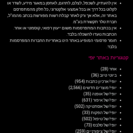
אין להעתיק, לשכפל, לצלם, לתרגם, לאחסן במאגר מידע, לשדר או
לקלוט בכל דרך או בכל אמצעי אלקטרוני, כל חלק מהמתפרסם
באתר זה, אלא אך ורק לאחר קבלת רשות מפורשת בכתב מהמו"ל,
חברת טלר תקשורת בע"מ.
אין בכתבות המתפרסמות משום ייעוץ רפואי, קוסמטי או אחר.
הכתבות נועדו להשכלה בלבד.
חומר פרסומי המופיע באתר הינו באחריות החברות המפרסמות
בלבד.
קטגוריות באתר יופי
אחר
(28)
ביוטי טיוב
(36)
יופי! ארכיון כתבות
(954)
יופי! מוצרים חדשים
(2,566)
יופי! של אופנה
(35)
יופי! של איפור
(631)
יופי! של אסתטיקה
(502)
יופי! של הפקות
(33)
יופי! של טיפול
(502)
יופי! של סלבס
(73)
יופי! של ציפורניים
(259)