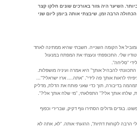
ותר. השיער היה גזור באורכים שונים חלקו קצר
כחולה הרבה זמן. שיבצתי אותה ביומן ליום שני
 המוביל אל הקומה השנייה. חשבתי שהיא ממתינה לאחד
דיו שלי. התכופפתי ונעצתי את המפתח במנעול
די "סליחה".
התכוונתי להבהיל אותך" היא אמרה ועיניה מושפלות.
יפיתי לראות אותך פה לידי". "אתה…. ארז ישראלי?"…
תמהמה בדיבורה, תוך כדי שאני פותח את הדלת, מדליק
, שלחו אותך אלי?" התפלאתי, "מי שלח אותך אלי?".
וט. בגדים גדולים הסתירו גוף דקיק, שברירי וכפוף
י הרבה לקוחות דתיות", הרגעתי אותה. "לא, אתה לא