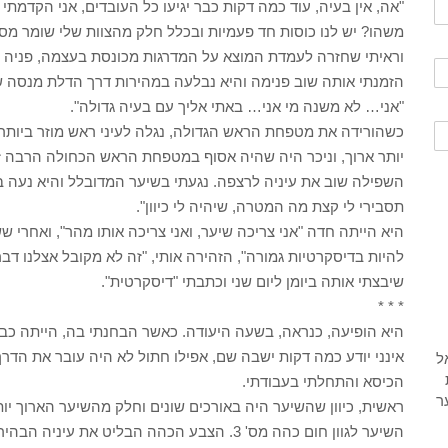
"אה, אין בעיה, עוד כמה דקות כבר יגיעו כל העובדים, אני הקדמתי
משהו? יש לנו כוסות חד פעמיות ובכלל חלק מהצוות שלי שומר מס
וראיתי שחזרה לעמדת המוצא על המדרגות מכונסת בעצמה, פניה לר
הזמנתי אותה שוב פנימה והיא נבלעה במהירות דרך הדלת מנסה 
"אני… לא משנה מי אני… באתי אליך עם בעיה גדולה".
כשהורידה את מטפחת הראש הגדולה, נגלה לעיני ראש מוזר ביותר. 
יותר ארוך, וניכר היה שהיה אסוף במטפחת הראש הכחולה הרבה זמ
השפילה שוב את עיניה לרצפה. נגעתי בשיער המדובלל והיא נעה ב
תסבירי לי קצת מה המטרה, שיהיה לי כיוון".
היא הייתה חדה "אני צריכה שיער, ואני צריכה אותו מהר", ואחרי 
להיות בדיסקרטיות גמורה", הזהירה אותי, "זה לא מקובל אצלנו דבר
שיבצתי אותה ביומן ליום שני וכתבתי "דיסקרטית".
* * *
היא הופיעה, כנראה, בשעה היעודה. כאשר הבחנתי בה, הייתה כבר
אינני יודע כמה דקות ישבה שם, אפילו חתול לא היה עובר את הד
הכיסא והתחלתי בעבודתי.
ראשית, כיוון שהשיער היה באורכים שונים וחלק מהשיער הארוך יות
השיער לגוון חום כהה מס' 3. הצבע הכהה הבליט 