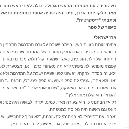
כשהורידה את מטפחת הראש הגדולה, נגלה לעיני ראש מוזר בי
מאד חלקו יותר ארוך, וניכר היה שהיה אסוף במטפחת הראש ה
וכתבתי "דיסקרטית".
סיפור של ספר
ארז ישראלי
זיהיתי אותה בזווית העין. הייתה ישובה על גרם המדרגות התחתון
הרופאים שמשכירים את החלק המזרחי של המתחם שבו נמצא הסטו
התחתון של דלת הזכוכית, כאשר שמעתי קול חלוש מכחכח בגרונו לי
קפצתי מופתע, לא ציפיתי לראותה מאחורי כתפי. "אני מצטערת לא 
"לא, זה בסדר" צחקתי, "פשוט לפני שנייה ישבת על המדרגות ולא צ
"אני ולא אחר", עניתי לה ספק משועשע ספק ציני. "כי, תראה…" ה
את האורות ומכבה את האזעקה, "שלחו אותי אליך". "מה זאת אומרת
"הגדול, הוא שלח אותי אליך".
רק אז הבחנתי כי היא צעירה מאד, כמעט ילדה. לבושה היה צנוע ופש
מעט וגם ראשה היה מכוסה במטפחת.
"אהה, את דתייה?" לא המתנתי לתשובתה, "לא צריך להתבייש, יש ל
מבין, אנחנו פה לבד, אתה יודע, גבר, אישה, לבד במקום ריק".