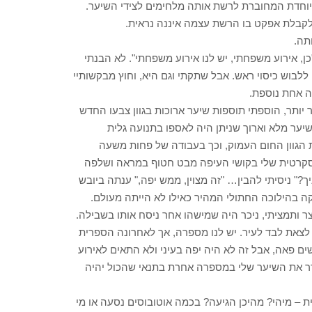
יוחדת המחוברת לרשת אותה מלחימים לצידי השיער.
לקבלת אפקט בו הרשת עצמה איננה נראית.
תה.
 אירוע משפחתי, יש לנו אירוע משפחתי". לא הבנתי
לבוש כיסוי ראש. אבל שתקתי וגם היא, וחוץ מבקשותיי
ה אחת נוספת.
יותר, הוספתי תוספות שיער ארוכות בגוון צבעו החדש
ער מלא וארוך שניתן היה לאספו בתנועה גלית
 הגוון החום העמוק, וכך בעבודה של פחות משעה
יסקרטית שלי בקושי העיפה מבט חטוף במראה ושלפה
?" ניסיתי להבין… "זה מצוין, ממש יפה," ענתה ביובש
ה בהילוכה החתולי המהיר כאילו לא הייתה מעולם.
ותמציתי, ניכר היה שמישהו אחר ניסח אותו בשבילה.
ו לצאת לבד לעיר. יש לנו מספרה, אך לאחרונה הספרית
ם פאה, אבל זה לא היה יפה בעיני ולא התאים לאירוע
סדר את השיער שלי במספרה אחרת בתנאי שהכול יהיה
 – מיהי? מהיכן הגיעה? בכמה אוטובוסים נסעה או מי