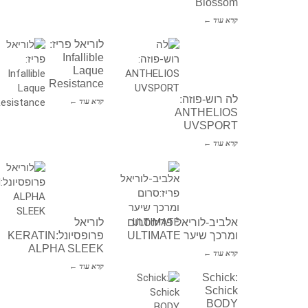
Blossom
קרא עוד ←
לוריאל פריז:
Infallible
Laque
Resistance
לה רוש-פוזה:
קרא עוד ←
ANTHELIOS
UVSPORT
קרא עוד ←
אלביב-לוריאל פריז:סרום
לוריאל
ומרכך שיער ULTIMATE
פרופסיונל:KERATIN
ALPHA SLEEK
קרא עוד ←
קרא עוד ←
Schick:
Schick
BODY