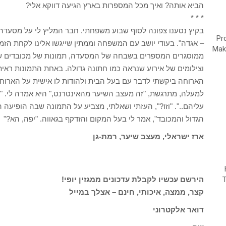
הביא אותה? ואיך מכל המספרות בארץ הגיעה דווקא אלי?
* * *
בקיץ נסענו צפונה לסוף שבוע משפחתי. חבר המליץ לי על מסעדה
– אגדה". בעודי יושב עם המשפחה וממתין שייגשו אלינו לקחת הזמ
ממוסגרים המספרים בשבחה של המסעדה, תמונות של מכובדים שס
וצילומים של אירוע שנראה כמו חתונה גדולה. באחת התמונות ראית
הארוחה ביקשתי לדבר עם בעל הבית ולהודות לו אישית על הארוחה 
למעלה, מתרגשת, "זה מעצב השיער מהאינטרנט," היא אמרה לי. "ה
עליהם..". "וזו?", העזתי ושאלתי, מצביע על התמונה שבה הופיעה ה
הגדול והמכובד", אמר לי בעל המקום והזדקף בגאווה. "יפה, הא?"
ארז ישראלי, מעצב שיער, רמת-גן
הירשם עכשיו לקבלת עדכונים ממגזין יופי!
קצר, ממצה, איכותי, חינם – אצלך במייל
דואר אלקטרוני