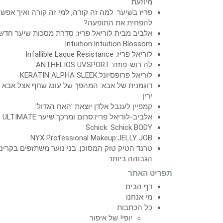
מיוזעת
פריז בשיער: למה זה קורה, למי זה קורה ואיך אפש
להפחית את התופעה?
אלביב מבית לוריאל פריז: סדרת מסכות שיער חדש
Intuition:Intuition Blossom
לוריאל פריז: Infallible Laque Resistance
לה רוש-פוזה: ANTHELIOS UVSPORT
לוריאל פרופסיונל:KERATIN ALPHA SLEEK
דוגמנית של אבא: המהפך של עונג שחף אצל אבא
ירין
קמפיין לענבל אלדן יוצאת 'האח הגדול'
אלביב-לוריאל פריז:סרום ומרכך שיער ULTIMATE
Schick: Schick BODY
NYX Professional Makeup:JELLY JOB
טרנד הטיק טוק המסוכן: בני נוער משתזפים בקרינ
הגבוהה ביותר
תפריט האתר
דף הבית
מי אנחנו
כל הכתבות
יופי! של איפור