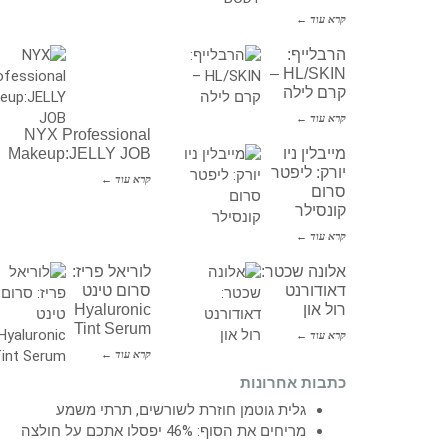
קרא עוד ←
הרבלייף:
HL/SKIN –
קרם לילה
קרא עוד ←
NYX Professional
מייבלין ניו
Makeup:JELLY JOB
יורק: ליפטר
קרא עוד ←
סרום
קונסילר
קרא עוד ←
אלונה שכטר:
לוריאל פריז:
דאודורנט
סרום טינט
רול און
Hyaluronic
Tint Serum
קרא עוד ←
קרא עוד ←
כתבות אחרונות
גלית גוטמן חוזרת לשורשים, תרתי משמע
מריחים את הסוף: 46% יפסלו אתכם על חולצה