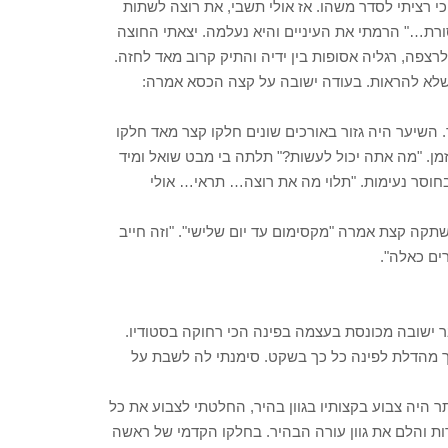
 כי רציתי לסדר משהו. אז אולי תשבי, את רוצה לשתות
ורת…" הרמתי את העיניים והיא נעלמה. יצאתי החוצה
צפה, רגליה אסופות בין ידיה והתיק קרוב מאד לחזה.
שלא להראות. בעודה ישובה על קצה הכסא אמרה:
השיער היה גזור באורכים שונים חלקו קצר מאד חלקו
ן. "מה אתה יכול לעשות?" תלתה בי מבט שואל ומיד
חוסר נעימות. "תלוי מה את רוצה… תראי… אולי
ששתקה קצת אמרה "מקסימום עד יום שלישי". "וזה חייב
ים כאלה".
 ישובה מכונסת בעצמה בפינה הכי רחוקה בסטודיו.
רך מהדלת לפינה כל כך בשקט. סימנתי לה לשבת על
ר היה צבוע בקצותיו בגוון בהיר, החלטתי לצבוע את כל
את עיניה הבהירות והלם את גוון עורה הבהיר. בחלקו הקדמי של ראשה