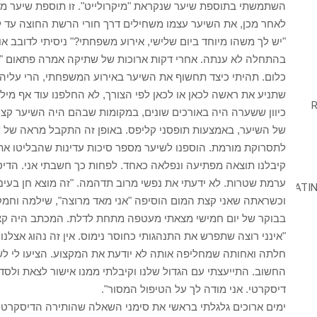
השתמשתי בתוספת שיער שנקראת "מיקרולייט". זו תוספת שיער מ
לאחר מכן, את השיער עצמו משחילים דרך חורי הרשת החוצה עד 
"יש לך משהו מיוחד ביום שלישי, אירוע משפחתי?" ניסיתי לדובב או
בהתחלה לא ענתה. אחרי דקות ארוכות של שתיקה אמרה פתאום "כן,
כלום. תהיתי כיצד תחשוף את השיער באירוע המשפחתי, הרי עליה ל
שתניע את ראשה לכאן או לכאן לפי הצורך, לא החלפנו עוד אף מיל
כיוון ששערה היה באורכים שונים, במקומות שבהם היה השיער קצר 
של השיער, באמצעות תופסני קליפס. באופן זה התקבל מראה של שי
לתסרוקת מורמת. הוספנו לשיער מספר סיכות עדינות שהבליטו את
קיבלנו תוצאה מפתיעה ונפלאה כאחד. לפחות כך חשבתי אני. הד
ערמת שטרות. לא ידעתי את נפשי מרוב תדהמה. "זה מוצא חן בעיניך
וכשראתה שאני קצת המום הוסיפה "אני מאד מרוצה", שילמה וחמק
בבוקר של יום חמישי מצאתי מעטפה מתחת לדלת. המכתב היה קצר 
"אינני רוצה שתפרש את התנהגותי כחוסר נימוס. אין זה נהוג אצלנ
חלתה ואחותה שמחליפה אותה לא יודעת את המקצוע. הציעו לי לשי
החשוב. התייעצתי עם הגדול שלנו וקיבלתי ממנו אישור לצאת ול
דיסקרטי. אני מודה לך על הטיפול המסור".
ימים ארוכים גלגלתי בראשי את סימני השאלה שהותירה הדיסקרטית