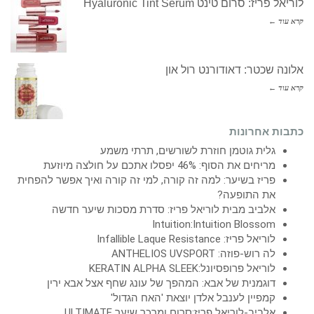
לוריאל פריז: סרום טינט Hyaluronic Tint Serum
קרא עוד ←
אלונה שכטר: דאודורנט רול און
קרא עוד ←
כתבות אחרונות
גלית גוטמן חוזרת לשורשים, תרתי משמע
מריחים את הסוף: 46% יפסלו אתכם על חולצה מיוזעת
פריז בשיער: למה זה קורה, למי זה קורה ואיך אפשר להפחית
את התופעה?
אלביב מבית לוריאל פריז: סדרת מסכות שיער חדשה
Intuition:Intuition Blossom
לוריאל פריז: Infallible Laque Resistance
לה רוש-פוזה: ANTHELIOS UVSPORT
לוריאל פרופסיונל:KERATIN ALPHA SLEEK
דוגמנית של אבא: המהפך של עונג שחף אצל אבא ירין
קמפיין לענבל אלדן יוצאת 'האח הגדול'
אלביב-לוריאל פריז:סרום ומרכך שיער ULTIMATE