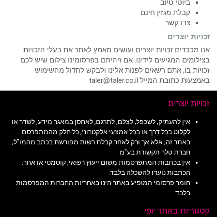
ביוטי טיוב
קבלת מגזין חינם
צרו קשר
זכויות יוצרים
אנו מכבדים זכויות יוצרים ועושים מאמץ לאתר את בעלי הזכויות
בצילומים המגיעים לידינו. אם זיהיתם בפרסומינו צילום שיש לכם
זכויות בו, אתם רשאים לפנות אלינו ולבקש לחדול מהשימוש
באמצעות כתובת המייל taler@taler.co.il
זכויות יוצרים
אין להעתיק, לשכפל, לצלם, לתרגם, לאחסן במאגר מידע, לשדר או
לקלוט בכל דרך או בכל אמצעי אלקטרוני, כל חלק מהמתפרסם
באתר זה, אלא אך ורק לאחר קבלת רשות מפורשת בכתב מהמו"ל,
חברת טלר תקשורת בע"מ.
אין בכתבות המתפרסמות משום ייעוץ רפואי, קוסמטי או אחר.
הכתבות נועדו להשכלה בלבד.
חומר פרסומי המופיע באתר הינו באחריות החברות המפרסמות
בלבד.
קטגוריות באתר יופי