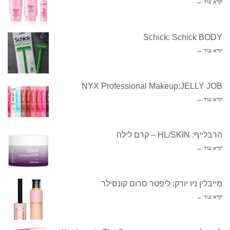
קרא עוד ←
Schick: Schick BODY
קרא עוד ←
NYX Professional Makeup:JELLY JOB
קרא עוד ←
הרבלייף: HL/SKIN – קרם לילה
קרא עוד ←
מייבלין ניו יורק: ליפטר סרום קונסילר
קרא עוד ←