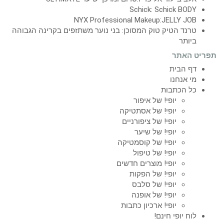
Schick: Schick BODY
NYX Professional Makeup:JELLY JOB
טרנד הטיק טוק המסוכן: בני נוער משתזפים בקרינה הגבוהה
ביותר
תפריט האתר
דף הבית
מי אנחנו
כל הכתבות
יופי! של איפור
יופי! של אסתטיקה
יופי! של ציפורניים
יופי! של שיער
יופי! של קוסמטיקה
יופי! של טיפול
יופי! מוצרים חדשים
יופי! של הפקות
יופי! של סלבס
יופי! של אופנה
יופי! ארכיון כתבות
לוח יופי חינם!