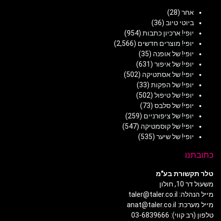
אחר
(28)
ביוטי טיוב
(36)
יופי! ארכיון כתבות
(954)
יופי! מוצרים חדשים
(2,566)
יופי! של אופנה
(35)
יופי! של איפור
(631)
יופי! של אסתטיקה
(502)
יופי! של הפקות
(33)
יופי! של טיפול
(502)
יופי! של סלבס
(73)
יופי! של ציפורניים
(259)
יופי! של קוסמטיקה
(547)
יופי! של שיער
(535)
כתובתנו
טלר תקשורת בע"מ
משעול דר 10, חולון
מייל הנהלה: taler@taler.co.il
מייל מערכת: anat@taler.co.il
טלפון (רב קווי): 03-6839666