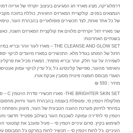
דרמלוג'יקה, מציג מארזי חג המגיעים בעיצוב יוקרתי של אריזה דמו
הנמצאים בפנים. קולקציית המארזים החגיגית, כוללת בתוכה מקב
של כל אחד ואחת, לצד תכשירים פופולאריים בהבהרת העור, טיפול ב
שני מארזי דגל יוקרתיים מלווים את קולקציית המארזים השנה, כ
בשנתיים האחרונות:
THE CLEANSE AND GLOW SET – מארז לעו
הדגל של המותג בגודל מלא. התכשירים במארז מיועדים לניקוי יסוד
לשמירה על עור חלק, זוהר ובריא מתמיד, המארז מכיל את פרקלינ
והאיפור מהעור, ספיישל קלינסינג ג'ל ;ג'ל עדין לניקוי עמוק ואנטיס
האגדי מבוסס חומצה פיטית מסובין אבקת אורז.
מחיר : 593 ₪
KIN SET
מולקולת ויטמין סי, ומטפלת בעצמה בהבהרת העור וחיזוק מחסום ה
במיוחד לחיזוק מערכת ההגנה הטבעית של העור, מיצוק והפחתה ד
ויטמין סי לחדירה עמוקה לשכבות העור בשילוב פפטייד חדשני וח
לשימוש בקיץ. סרום עיניים ויטמין סי – פעיל ומעכב את קמטוטי הע