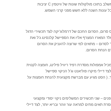
מוגברת בעור, הבהרה והסרה עדינה של תאי עור מתים. התכשיר משלב בתוכו מולקולות שונות של וויטמין C יציבות
T- מארז סמארט ריספונס סרום, הסרום החכם של דרמלוג'יקה לצד תכשירי הדגל
ד המארז המצרף אליו את הספיישל קלנסינג ג'ל ואת
עור לסרום – מתאים למי שרוצה להעניק את הסרום
רם הנחת הסרום.
צועית – המכיל אמפולות מסדרת רפיד ריוויל פילינג, חומצה לקטית
 דיילי מיקרו פוליאנט וג'ל הניקוי ספיישל
ר. ( הסט מגיע עם מברשת מקצועית להנחת חומצות על
לינג של עור הפנים – שני תכשירים המשלימים ניקוי יסודי ומקצועי
סרת תאים מתים למראה עור זוהר ובריא יותר, לצד דיילי