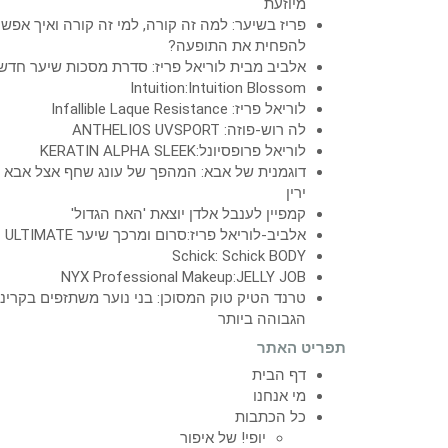
מיוזעת
פריז בשיער: למה זה קורה, למי זה קורה ואיך אפש
להפחית את התופעה?
אלביב מבית לוריאל פריז: סדרת מסכות שיער חדש
Intuition:Intuition Blossom
לוריאל פריז: Infallible Laque Resistance
לה רוש-פוזה: ANTHELIOS UVSPORT
לוריאל פרופסיונל:KERATIN ALPHA SLEEK
דוגמנית של אבא: המהפך של עונג שחף אצל אבא
ירין
קמפיין לענבל אלדן יוצאת 'האח הגדול'
אלביב-לוריאל פריז:סרום ומרכך שיער ULTIMATE
Schick: Schick BODY
NYX Professional Makeup:JELLY JOB
טרנד הטיק טוק המסוכן: בני נוער משתזפים בקרינ
הגבוהה ביותר
תפריט האתר
דף הבית
מי אנחנו
כל הכתבות
יופי! של איפור