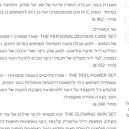
במיוחד. ויטמין C זה אינו פוטוסנסטיבי ועל כן, ניתן להשתמש בו בכל עונות השנה ללא חשש מפני קרני השמש.
מחיר : 862 ₪
עוד במארזים :
HE PERSONALIZEDSKIN CARE SET
של המותג – למען קבלת מענה מקסימלי משימוש בסרום החכם, נול
הפילינג דיילי מיקרו פוליאנט -למען שלב ניקוי יסודי והכנה של ה
כמתנה, לצד ליווי משלים של תכשירי ניקוי טובים להכנת העור בט
מחיר: 652 ₪.
THE PEEL POWER SET – מארז פילינגים בעצמה מק
עוצמתית לשימוש ביתי ולתוצאות דרמטיות וטיפוליות בעור הפנים. לצד
קלנסינג ג'ל להקצפה על העור ללא פגיעה בשכבת ההגנה של העו
העור בצורה אחידה ומקצועית.
מחיר: 248 ₪.
THE GLOWING SKIN SET- קיט מקצועי לניקוי ופי
בשילוב חומצות. דיילי גליקוליק קלינסר, ניקוי באמצעות חומצות לה
מיקרו פוליאנט להשלת תאים וחידוש העור באמצעות חומצה פיטית.