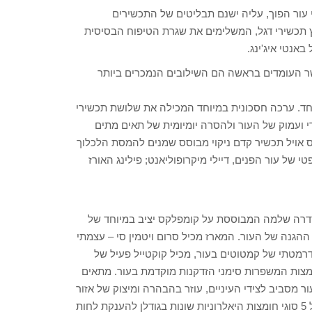
י עור הפוך, עליה ישנם תבליטים של התכשירים
ץ תכשירי דגל, המשלימים את שגרת הטיפוח הבסיסית
אנטי איג'ינג.
אשר העומדים בראשה הם השילובים הנמכרים ביותר
ר זוהר ובריא במיוחד. ערכה חסכונית במיוחד המכילה את שלושת תכשירי
י ועמוק של העור ולהסרה יומיומית של תאים מתים
ס אויל תכשיר קדם ניקוי מבוסס שמנים להמסת הלכלוך
פטי של עור הפנים, דיילי מיקרופוליאנט; פילינג האורז
THE BRIGHTER S- מארז תכשירי סדרת הויטמין C – סדרה שלמה המבוססת על קומפלקס יציב במיוחד של
הגנה של העור. המארז מכיל סרום ויטמין סי – עצמתי
רמטתי של קמטוטים בעור, מכיל קוקטייל פעיל של
ומצות המשפרות סימני הזדקנות מוקדמת בעור. מתאים
ור מסביב לצידי העיניים, עוזר בהבהרה ומיצוק של אזור
העיניים. ג'ל לחות ויטמין סי – תכשיר לחות במרקם ג'ל המבוסס על 5 סוגי חומצות היאלרוניות שונות בגודלן להענקת לחות