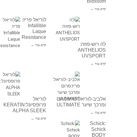
Blossom
קרא עוד ←
לוריאל פריז:
Infallible
Laque
Resistance
לה רוש-פוזה:
קרא עוד ←
ANTHELIOS
UVSPORT
קרא עוד ←
אלביב-לוריאל פריז:סרום
לוריאל
ומרכך שיער ULTIMATE
פרופסיונל:KERATIN
ALPHA SLEEK
קרא עוד ←
קרא עוד ←
Schick:
Schick
BODY