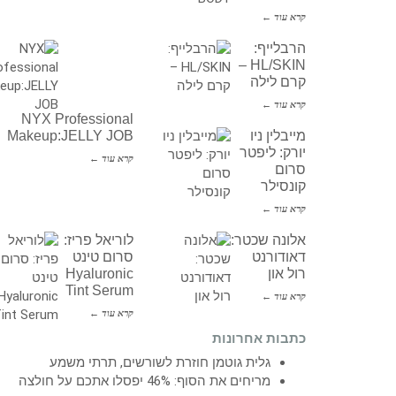
קרא עוד ←
הרבלייף:
HL/SKIN –
קרם לילה
קרא עוד ←
NYX Professional
מייבלין ניו
Makeup:JELLY JOB
יורק: ליפטר
קרא עוד ←
סרום
קונסילר
קרא עוד ←
אלונה שכטר:
לוריאל פריז:
דאודורנט
סרום טינט
רול און
Hyaluronic
Tint Serum
קרא עוד ←
קרא עוד ←
כתבות אחרונות
גלית גוטמן חוזרת לשורשים, תרתי משמע
מריחים את הסוף: 46% יפסלו אתכם על חולצה