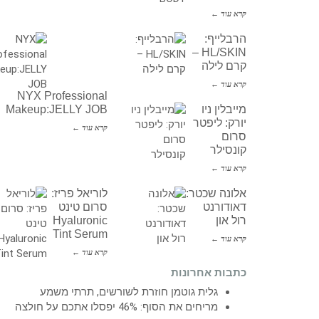
קרא עוד ←
הרבלייף:
HL/SKIN –
קרם לילה
קרא עוד ←
NYX Professional
מייבלין ניו
Makeup:JELLY JOB
יורק: ליפטר
קרא עוד ←
סרום
קונסילר
קרא עוד ←
אלונה שכטר:
לוריאל פריז:
דאודורנט
סרום טינט
רול און
Hyaluronic
Tint Serum
קרא עוד ←
קרא עוד ←
כתבות אחרונות
גלית גוטמן חוזרת לשורשים, תרתי משמע
מריחים את הסוף: 46% יפסלו אתכם על חולצה