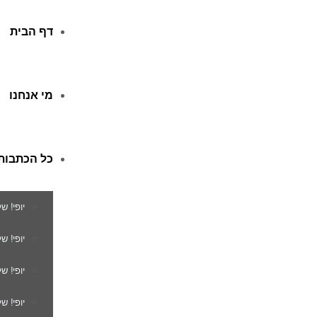
דף הבית
מי אנחנו
כל הכתבות
יופי! ש
יופי! 
יופי! ש
יופי! ש