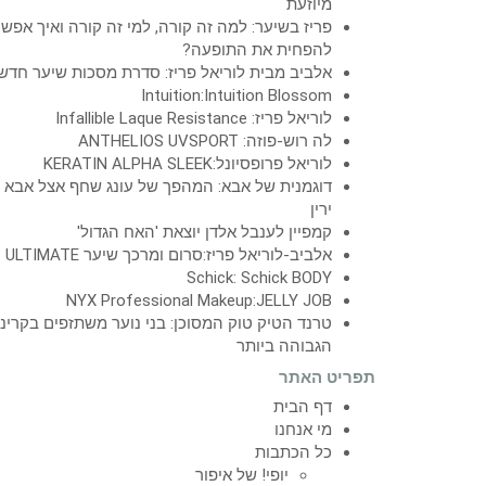
מיוזעת
פריז בשיער: למה זה קורה, למי זה קורה ואיך אפש
להפחית את התופעה?
אלביב מבית לוריאל פריז: סדרת מסכות שיער חדש
Intuition:Intuition Blossom
לוריאל פריז: Infallible Laque Resistance
לה רוש-פוזה: ANTHELIOS UVSPORT
לוריאל פרופסיונל:KERATIN ALPHA SLEEK
דוגמנית של אבא: המהפך של עונג שחף אצל אבא
ירין
קמפיין לענבל אלדן יוצאת 'האח הגדול'
אלביב-לוריאל פריז:סרום ומרכך שיער ULTIMATE
Schick: Schick BODY
NYX Professional Makeup:JELLY JOB
טרנד הטיק טוק המסוכן: בני נוער משתזפים בקרינ
הגבוהה ביותר
תפריט האתר
דף הבית
מי אנחנו
כל הכתבות
יופי! של איפור