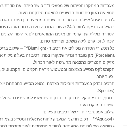
מעבדות המחקר והפיתוח של מפעלי ד"ר פישר פיתחו את סדרת ג'נסיס
המציעה מגוון פתרונות חדשניים להאטת הזדקנות העור.
ג'נסיס דיגיטל אייג' הינה סדרה חדשנית המסייעת בין היתר בהגנה
בהצלחה בדיקת לחות ל-24 שעות. הסדרה נועדה לתת מענה מיטבי לכל שעות היום ולמגוון סוגי העור.
הכחול, וכן קרם לילה משקם ופריימר סרום.
Porcelana) מזן מובחר ונדיר שמקורו בפרו. רכיב זה בעל פעי
מזיקים הנוצרים כתוצאה מחשיפה לאור הכחול.
הקומפלקס מסייע בצמצום ובטשטוש מראה הקמטים והקמטוטים, בש
וצעיר יותר.
Species).
בנוסף, בבדיקה קלינית בקרב נבדקים שנחשפו למכשירים דיגיטל
ושיפור במרקם העור.
שילוב אפקטיבי ייחודי של רכיבים פעילים:
• Aquaxyl™ – רכיב חדשני המעניק לחות אידאלית ומסייע בשמירת מאזן הלחות של העור.
• חומצה היאלורונית המעניקה לחות אופטימלית לעור ותורמת למראה