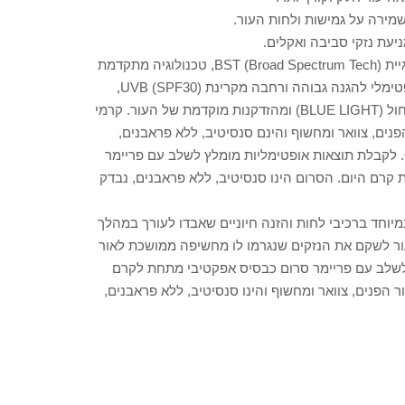
שימוש במהלך שעות היום: קרמי היום בסדרה משלבים את טכנולוגיית BST (Broad Spectrum Tech), טכנולוגיה מתקדמת
ביותר הייחודית לד"ר פישר בעלת מערכת מסנני קרינה בהרכב אופטימלי להגנה גבוהה ורחבה מקרינת (SPF30) UVB,
מקרינת UVA וכן מסייעת בהגנה מפני קרינת IR, מקרינת האור הכחול (BLUE LIGHT) ומהזדקנות מוקדמת של העור. קרמי
י היום מיועדים לעור הפנים, צוואר ומחשוף והינם סנסיטיב, ללא פראבנים,
ונבדק דרמטולוגית. קרם היום לעור מעורב-שמן הינו גם OIL FREE. לקבלת תוצאות אופטימליות מומלץ לשלב עם פריימר
רם היום. הסרום הינו סנסיטיב, ללא פראבנים, נבדק
מיוחד ברכיבי לחות והזנה חיוניים שאבדו לעורך במהלך
יל את הרכיב הפעיל Blumilight™ מסייע לעור לשקם את הנזקים שנגרמו לו מחשיפה ממושכת לאור
לשלב עם פריימר סרום כבסיס אפקטיבי מתחת לקרם
הפנים, צוואר ומחשוף והינו סנסיטיב, ללא פראבנים,