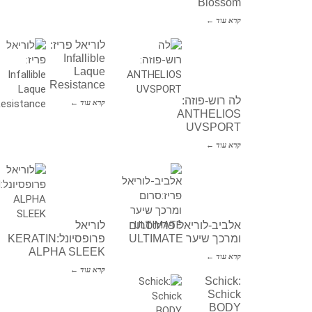
Blossom
קרא עוד ←
לוריאל פריז:
Infallible
Laque
Resistance
לה רוש-פוזה:
קרא עוד ←
ANTHELIOS
UVSPORT
קרא עוד ←
אלביב-לוריאל פריז:סרום
לוריאל
ומרכך שיער ULTIMATE
פרופסיונל:KERATIN
ALPHA SLEEK
קרא עוד ←
קרא עוד ←
Schick:
Schick
BODY