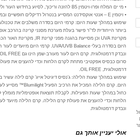
• מי ים המלח ופרו-ויטמין B5 להזנה וריכוך, לסיוע בחידוש העור ולשמירה על גמישות ולחות העור.
• ויטמין E – אנטי אוקסידנט המסייע בנטרול רדיקלים חופשיים ובמניעת נזקי סביבה ואקלים.
היום בסדרה בעלי UVA/UVB Balance. קרמ
סרום כבסיס אפקטיבי מתחת לקרם הלחות וכדי להעצים את פעולת ק
דרמטולוגית, OIL FREE.
שימוש במהלך שעות הלילה: ג'נסיס דיגיטל אייג' קרם לילה עשיר ב
היום. קרם הלילה המכ
כחול במהלך שעות הפעילות. לקבלת תוצאות אופטימליות מומלץ 
הלחות וכדי להעצים את פעולת קרם הלילה. קרם הלילה מיועד לעור 
ונבדק דרמטולוגית.
אולי יעניין אותך גם