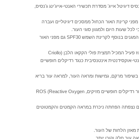
 דיגיטל אייג' מסדרת תכשירי האנטי-אייג'ינג ג'נסיס,
 מפני קרינת האור הכחול ממסכים דיגיטליים ועברה
הסדרה כוללת שני קרמי יום מגנים המותאמים לסוגי העור השונים המגנים בנוסף לקרינת השמש SPF30 גם מפני האור
כל תכשירי הסדרה מכילים את רכיב ה- Blumilight™ – שילוב בריכוז פעיל המכיל תמצית פולי הקקאו הלבן (Criollo
לות אנטי-אוקסידנטית אינטנסיבית כנגד רדיקלים חופשיים
יפור מרקם, גמישות ומראה העור, למראה עור בריא
הרכיב נבדק במעבדות מובילות בצרפת ונמצא מסייע בהפחתת ייצור רדיקלים חופשיים מזיקים, ROS (Reactive Oxygen
יים נצפתה הפחתה ניכרת במראה הקמטים והקמטוטים
 עור חלק וקורן יותר.