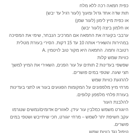
כפית חמאה רכה ללא מלח
תות שדה אחד גדול ומעוך (לעור רגיל עד יבש)
או כפית מיץ לימון (לעור שמן)
או חלמון ביצה (לעור יבש)
ערבבי בקערה את החמאה אם המרכיב הנבחר, שימי את המסיכה
במהירות והשאירי אותה 10 עד 15 דקות. הסירי בעזרת מטלית
רטובה וחמה. החמאה היא מקור טוב לויטמין .A
כוויות שמש קלות
שפשפי בעדינות 2 תותים על עור הפנים, השאירי את המיץ למשך
חצי שעה. שטפי במים פושרים.
להרגעת כוויות שמש
מרחי מיץ מלפפונים על המקומות הפגועים בעור או לחצי בעדינות
בעזרת פלחי מלפפון קלופים.
להלבנת העור
היוגורט משמש כמלבין עור עידן. לאזורים אדומים/נמשים שנגרמו
עקב חשיפת יתר לשמש – מרחי יוגורט, חכי שיתייבש ושטפי במים
פושרים.
טיפול נגד כוויות שמש