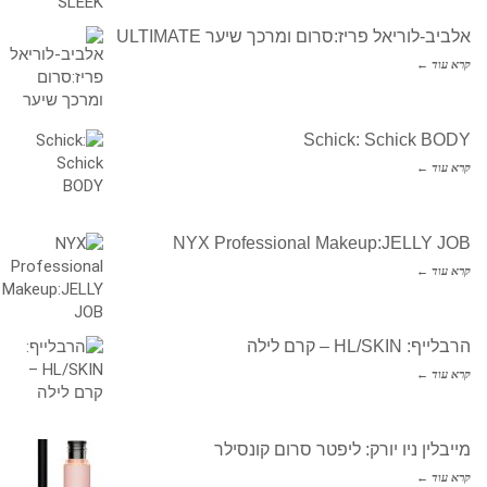
אלביב-לוריאל פריז:סרום ומרכך שיער ULTIMATE
קרא עוד ←
Schick: Schick BODY
קרא עוד ←
NYX Professional Makeup:JELLY JOB
קרא עוד ←
הרבלייף: HL/SKIN – קרם לילה
קרא עוד ←
מייבלין ניו יורק: ליפטר סרום קונסילר
קרא עוד ←