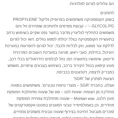
הם עלולים לגרום לאלרגיות.
לחותנים
בשוק הקוסמטיקה משתמשים בפרופילן גליקול 'PROPYLENE
GLYCOL PG –' – קבוצת ממיסים ולחותנים שמחירם זול והם
משמשים כתחליף לגליצרין.מדובר בתוצר נפט שקיים בשימוש נרחב
בתעשיית הקוסמטיקה בגלל יכולתו לספוג נוזלים. הוא יכול לגרום
לדלקת עור ממגע, נזק לכליות ולכבד, יכול לגרום להפרעות במערכת
העיכול, בחילות, כאבי ראש, פגיעה במערכת העצבים המרכזית
ודיכאון. שימושיו בתעשיה הם: נוזל לבלמים הידראוליים בכלי רכב,
מונע קיפאון בנוזל הקירור ברכב, בשימוש בצבעים וציפויים, משמש
כמבריק לרצפה, דטרגנטים בכביסה.
הצעות לפתרון של 'SGR'
אצלנו, בחברת 'SGR – מוצרי טיפוח טבעיים', משתמשים בפאזה
מחליבה מן הצומח: שעוות לנט – סוג של שעווה מתחלבת המופקת
מעץ הלנט, Montan wax – שעווה מתחלבת צמחית המופקת
מהדרים, וכן באמולסיפייר טבעי המוגנים בפטנט אקסטרקטים של
סוכרים מגבעול החיטה בצירוף שעווה טבעית משמנים צמחיים.