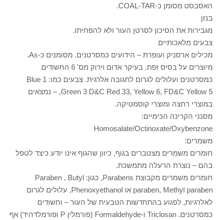
האסבסט מסומן כ-COAL-TAR.
בנזן
מגבירות את הסיכון לסרטן העור ולא להפחיתו.
צבעים מלאכותיים
מכילים ארסניק ועופרת – הידועים כמסרטנים. מסומנים כ-As.
מיוצרים על בסיס זפת. בעיקר אדום וירוק מס' 6 החשודים
כמסרטנים ועלולים לגרום לתגובה אלרגית. צבעים כמו: Blue 1
,Green 3 D&C Red 33, Yellow 6, FD&C Yellow 5 – נמצאים
במוצרי רחצה ומוצרי קוסמטיקה.
מסנני הקרינה הכימיים:
Homosalate/Octinoxate/Oxybenzone
משמרים:
חומרים משמרים מצטברים בגוף, כיוון שהגוף אינו יודע כיצד לטפל
בהם – נוצרת הרעלה מתמשכת.
חומרים משמרים מקבוצת Parabens, כגון: Paraben , Butyl
paraben, Methyl paraben או Phenoxyethanol, עלולים לגרום
לאלרגיות, לפגוע בהתחדשות הטבעית של העור – וחשודים
כמסרטנים. Triclosan ו-Formaldehyde (פורמלין P ופורמלדהיד) אף