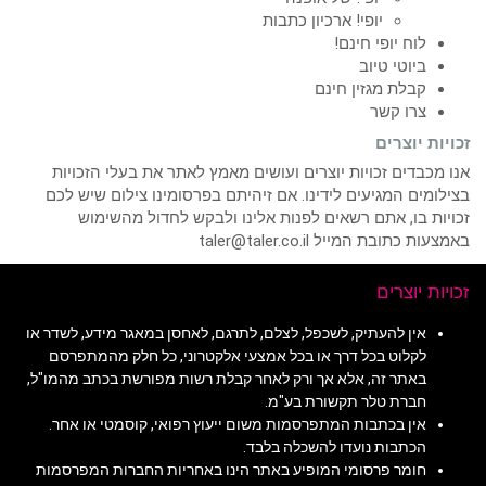
יופי! ארכיון כתבות
לוח יופי חינם!
ביוטי טיוב
קבלת מגזין חינם
צרו קשר
זכויות יוצרים
אנו מכבדים זכויות יוצרים ועושים מאמץ לאתר את בעלי הזכויות
בצילומים המגיעים לידינו. אם זיהיתם בפרסומינו צילום שיש לכם
זכויות בו, אתם רשאים לפנות אלינו ולבקש לחדול מהשימוש
באמצעות כתובת המייל taler@taler.co.il
זכויות יוצרים
אין להעתיק, לשכפל, לצלם, לתרגם, לאחסן במאגר מידע, לשדר או
לקלוט בכל דרך או בכל אמצעי אלקטרוני, כל חלק מהמתפרסם
באתר זה, אלא אך ורק לאחר קבלת רשות מפורשת בכתב מהמו"ל,
חברת טלר תקשורת בע"מ.
אין בכתבות המתפרסמות משום ייעוץ רפואי, קוסמטי או אחר.
הכתבות נועדו להשכלה בלבד.
חומר פרסומי המופיע באתר הינו באחריות החברות המפרסמות