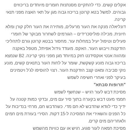
אקלים קשים. כדי להתקיים מסנתנזת חומרים מיוחדים בריכוזים
גבוהים. למשל בטא קרוטן בריכוז גבוה מגן על תאי האצה מפני תנאי
קרינה.
דונליאלה מנקה את העור מרעלים, מותירה את העור חלק קורן ומלא
חיונית. מכילה פוליסכרידים – הגורמים לשחרור מבוקר של חומרי
פעילים וטיפול יעיל במחלות עור. מחסור בבטא קרוטן גורם לתהליכי
הזדקנות וייבוש העור. האקס. מעודד גידול אפיתל, מטפל באקנה
ומהווה אנטי אוקסידנט חזק במיוחד מגן מפני נזקי קרינה. B2 שנמצא
בריכוז גבוה מונע קשקשת, שומר על לחות העור בתנאים קשים, מונע
נזקי סביבה ומאט קצב הזדקנות העור. רצוי להוסיפו לג'ל ויטמינים
בעיקר לפני ואחרי חשיפה לשמש
"תרופות סבתא"
מסיכת דבש לעור רגיש – שנחשף לשמש
חממי מעט דבש בקערה בתוך סיר עם מים, ובדקי כמות קטנה על
ידיך כדי לוודא שהדבש לא חם מדי. כשהדבש חם, מרחי בנדיבות על
כל הפנים והשאירי את המסיכה ל-15 דקות. הסירי בעזרת מים חמים
ולאחריהם מים קרים.
מסיכת חמאה לעור פגוע, רגיש או עם כוויות מהשמש