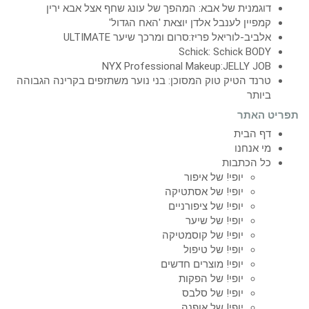
דוגמנית של אבא: המהפך של עונג שחף אצל אבא ירין
קמפיין לענבל אלדן יוצאת 'האח הגדול'
אלביב-לוריאל פריז:סרום ומרכך שיער ULTIMATE
Schick: Schick BODY
NYX Professional Makeup:JELLY JOB
טרנד הטיק טוק המסוכן: בני נוער משתזפים בקרינה הגבוהה
ביותר
תפריט האתר
דף הבית
מי אנחנו
כל הכתבות
יופי! של איפור
יופי! של אסתטיקה
יופי! של ציפורניים
יופי! של שיער
יופי! של קוסמטיקה
יופי! של טיפול
יופי! מוצרים חדשים
יופי! של הפקות
יופי! של סלבס
יופי! של אופנה