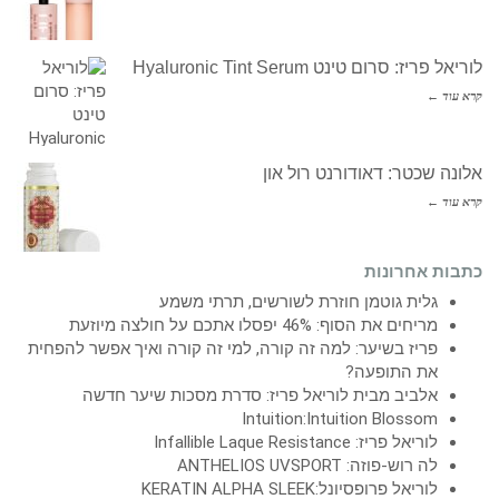
לוריאל פריז: סרום טינט Hyaluronic Tint Serum
קרא עוד ←
אלונה שכטר: דאודורנט רול און
קרא עוד ←
כתבות אחרונות
גלית גוטמן חוזרת לשורשים, תרתי משמע
מריחים את הסוף: 46% יפסלו אתכם על חולצה מיוזעת
פריז בשיער: למה זה קורה, למי זה קורה ואיך אפשר להפחית
את התופעה?
אלביב מבית לוריאל פריז: סדרת מסכות שיער חדשה
Intuition:Intuition Blossom
לוריאל פריז: Infallible Laque Resistance
לה רוש-פוזה: ANTHELIOS UVSPORT
לוריאל פרופסיונל:KERATIN ALPHA SLEEK