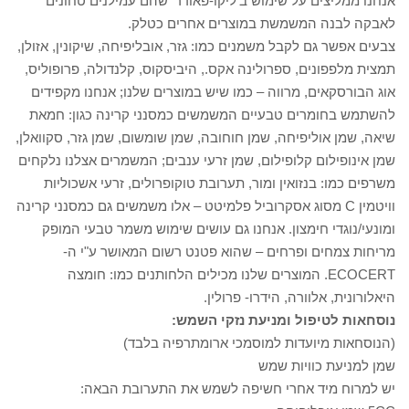
אנחנו ממליצים על שימוש ב'ליקו-פאודר' שהם עמילנים טחונים
לאבקה לבנה המשמשת במוצרים אחרים כטלק.
צבעים אפשר גם לקבל משמנים כמו: גזר, אובליפיחה, שיקונין, אזולן,
תמצית מלפפונים, ספרולינה אקס., היביסקוס, קלנדולה, פרופוליס,
אוג הבורסקאים, מרווה – כמו שיש במוצרים שלנו; אנחנו מקפידים
להשתמש בחומרים טבעיים המשמשים כמסנני קרינה כגון: חמאת
שיאה, שמן אוליפיחה, שמן חוחובה, שמן שומשום, שמן גזר, סקוואלן,
שמן אינופילום קלופילום, שמן זרעי ענבים; המשמרים אצלנו נלקחים
משרפים כמו: בנזואין ומור, תערובת טוקופרולים, זרעי אשכוליות
וויטמין C מסוג אסקרוביל פלמיטט – אלו משמשים גם כמסנני קרינה
ומונעי/נוגדי חימצון. אנחנו גם עושים שימוש משמר טבעי המופק
מריחות צמחים ופרחים – שהוא פטנט רשום המאושר ע"י ה-
ECOCERT. המוצרים שלנו מכילים הלחותנים כמו: חומצה
היאלורונית, אלוורה, הידרו- פרולין.
נוסחאות לטיפול ומניעת נזקי השמש:
(הנוסחאות מיועדות למוסמכי ארומתרפיה בלבד)
שמן למניעת כוויות שמש
יש למרוח מיד אחרי חשיפה לשמש את התערובת הבאה: