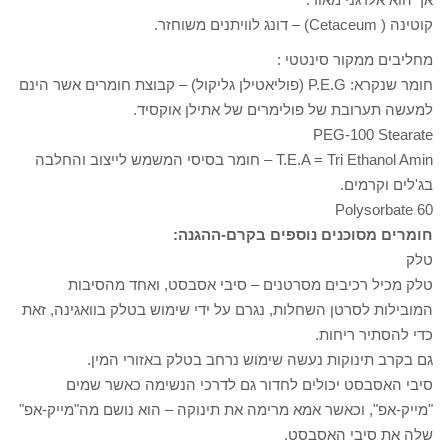
קוטינה ( Cetaceum) – דונג לוויתנים משוחזר.
מחליבים ממקור סינטטי :
חומר שנקרא: P.E.G (פוליאטילן גליקול) – קבוצת חומרים אשר הינם
למעשה תערובת של פולימרים של אתילן אוקסיד.
PEG-100 Stearate
T.E.A = Tri Ethanol Amin – חומר בסיסי המשמש לייצוב והחלבה
בג'לים וקרמים.
Polysorbate 60
חומרים מסוכנים נוספים בקרם-ההגנה:
טלק
טלק מכיל רכיבים מסרטנים – סיבי אסבסט, ואחד מהסיבות
המובילות לסרטן השחלות, נגרם על ידי שימוש בטלק בוואגינה, זאת
כדי להסתיר ריחות.
גם בקרב תינוקות נעשה שימוש נרחב בטלק באזורי המין.
סיבי האסבסט יכולים לחדור גם לדרכי הנשימה כאשר שמים
"מייק-אפ", וכאשר אמא מרימה את תינוקה – הוא נושם מה"מייק-אפ"
שלה את סיבי האסבסט.