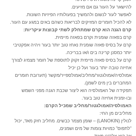
להישאר על העור גם אם מזיעים.
לאפשר לעור לנשום ולהמשיך בפעולותיו הפיזיות השונות.
לא להכיל חומרים המזיקים לבריאות כשהם באים במגע עם העור.
קרם הגנה הוא קרם שמתחלק לשתי קבוצות עיקריות:
קרם בפאזה שומנית וקרם בפאזה מיימית.
קרם על בסיס פאזה שומנית נאחז טוב יותר בעור ויהיה אפקטיבי
יותר כמסנן קרינה בים ו/או בבריכה.
קרם על בסיס פאזה מיימית זקוק לתוספת של חומר מצמיג לצורך
אחיזה טובה יותר בעור ועל כן יכיל
אמולסיה/אמולגטור/מחליב/אמולספייר/מקשר (תערובת חומרים
המחברים בין מים לשמן).
תפקידה של האמולסיה הוא ליצור שכבת הגנה מפני השמש
ובו-זמנית אחיזה טוב בעור.
האמולסיה/אמולגטור/מחליב שמכיל הקרם:
מחליבים מן החי:
לנולין (LANOKIN) – שומן מצמר כבשים. מחליב חזק מאד, יכול
"לתפוס" כמויות צומות של מים ושמנים,
אך הוא אלרגני מאוד.