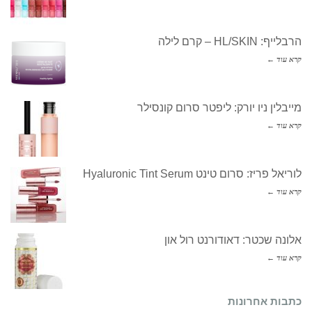
הרבלייף: HL/SKIN – קרם לילה
קרא עוד ←
מייבלין ניו יורק: ליפטר סרום קונסילר
קרא עוד ←
לוריאל פריז: סרום טינט Hyaluronic Tint Serum
קרא עוד ←
אלונה שכטר: דאודורנט רול און
קרא עוד ←
כתבות אחרונות