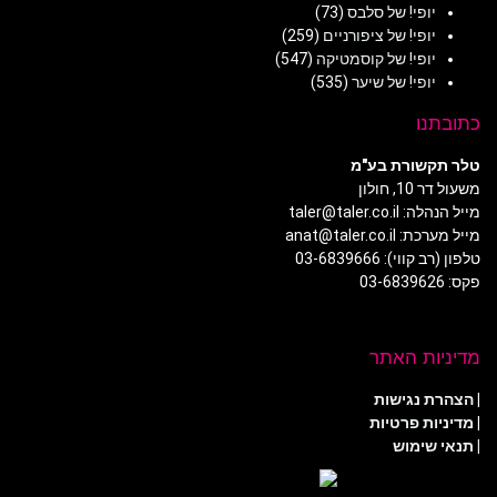
יופי! של סלבס
(73)
יופי! של ציפורניים
(259)
יופי! של קוסמטיקה
(547)
יופי! של שיער
(535)
כתובתנו
טלר תקשורת בע"מ
משעול דר 10, חולון
מייל הנהלה: taler@taler.co.il
מייל מערכת: anat@taler.co.il
טלפון (רב קווי): 03-6839666
פקס: 03-6839626
מדיניות האתר
|
הצהרת נגישות
|
מדיניות פרטיות
| תנאי שימוש