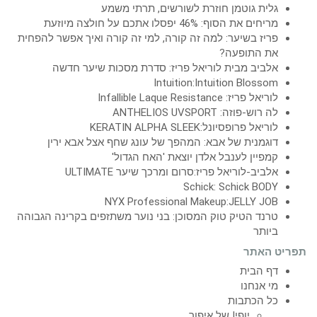
גלית גוטמן חוזרת לשורשים, תרתי משמע
מריחים את הסוף: 46% יפסלו אתכם על חולצה מיוזעת
פריז בשיער: למה זה קורה, למי זה קורה ואיך אפשר להפחית
את התופעה?
אלביב מבית לוריאל פריז: סדרת מסכות שיער חדשה
Intuition:Intuition Blossom
לוריאל פריז: Infallible Laque Resistance
לה רוש-פוזה: ANTHELIOS UVSPORT
לוריאל פרופסיונל:KERATIN ALPHA SLEEK
דוגמנית של אבא: המהפך של עונג שחף אצל אבא ירין
קמפיין לענבל אלדן יוצאת 'האח הגדול'
אלביב-לוריאל פריז:סרום ומרכך שיער ULTIMATE
Schick: Schick BODY
NYX Professional Makeup:JELLY JOB
טרנד הטיק טוק המסוכן: בני נוער משתזפים בקרינה הגבוהה
ביותר
תפריט האתר
דף הבית
מי אנחנו
כל הכתבות
יופי! של איפור