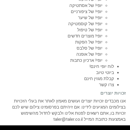
יופי! של אסתטיקה
יופי! של ציפורניים
יופי! של שיער
יופי! של קוסמטיקה
יופי! של טיפול
יופי! מוצרים חדשים
יופי! של הפקות
יופי! של סלבס
יופי! של אופנה
יופי! ארכיון כתבות
לוח יופי חינם!
ביוטי טיוב
קבלת מגזין חינם
צרו קשר
זכויות יוצרים
אנו מכבדים זכויות יוצרים ועושים מאמץ לאתר את בעלי הזכויות
בצילומים המגיעים לידינו. אם זיהיתם בפרסומינו צילום שיש לכם
זכויות בו, אתם רשאים לפנות אלינו ולבקש לחדול מהשימוש
באמצעות כתובת המייל taler@taler.co.il