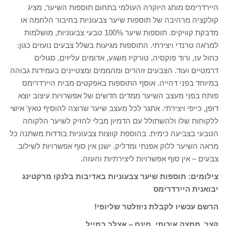
היירדרימס מותג היוקרה העולמי בתחום תוספות השיער, מציג
קולקציה מרהיבה של תוספות שיער צבעוניות בחיבור הלחמה או
מדבקת קוויקיס. תוספות שיער 100% טבעי צבעוניות, מושלמות
למראה טרנדי ויצירתי. התוספות מגיעות בשלל צבעים נועזים כגון:
כחול עז, ורוד פוקסיה, טורקיז משגע, אדומים עליזים, סגולים
דרמטיים ועוד. הצבעים זוהרים ומהממים ומצטיינים בעמידות גבוהה
במיוחד בפני דהייה. אוסף התוספות באפקטים מבית היירדרימס
פותח בפני מעצב השיער ממדים חדשים של אפשרויות עיצוב יוצא
דופן, כייפי ויצירתי. אתגר לכל מעצב שיער שרוצה להוסיף טאץ' אישי
ללקוחות שלו ולהשתולל עם הדמיון מבלי להזיק לשיער הלקוחה
הטבעי בצביעה כימית. בהוספת קווצות צבעוניות בודדות משתנה כל
מראה השיער ללוק אפנתי ומדליק. ישנן אין סוף אפשרויות לשילוב
צבעים – אין סוף אפשרויות ליצירתיות והעזה.
צילומים: תוספות שיער צבעוניות באדיבות בלנקו מרקטינג
יבואנית היירדרימס
הרשם עכשיו לקבלת ניוזלטר שליופי!
קצר, ממצה,איכותי, חינם – אצלך במייל