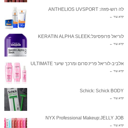
לה רוש-פוזה: ANTHELIOS UVSPORT
קרא עוד ←
לוריאל פרופסיונל:KERATIN ALPHA SLEEK
קרא עוד ←
אלביב-לוריאל פריז:סרום ומרכך שיער ULTIMATE
קרא עוד ←
Schick: Schick BODY
קרא עוד ←
NYX Professional Makeup:JELLY JOB
קרא עוד ←