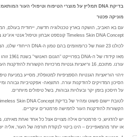
בדיקת DNA תמליץ על מוצרי הטיפוח וטיפולי העור המותאמים אישית להרכב הגנטי הייחודי לך
מוניקה פכטר
עם בא האביב, הושקה בארץ טכנולוגיה חדשה, ייחודית בעולם, המ
Timeless Skin DNA Concept קונספט אבחון וטיפול אנטי איג'ינג באמצעות בדיקת DNA.
לכולנו 23 זוגות של כרומוזומים בהם טמון ה-DNA הייחודי שלנו, המשקפים בין היתר את פוטנציאל הזדקנות העור.
עורנו. מתוכם, 16 וריאציות גנטיות מרכזיות הקשורות להזדקנות העור הניתנים לאיתור בקלות יחסית.
זיהוי הוריאציות הגנטיות הספציפיות למטופלת, מסייע במניעת טיפו
הסיכון המדויקים להזדקנות עורה. התוצאה- אפקטיביות גבוהה ומיד
על חיסכון בזמן יקר ובעלויות גבוהות, בשל טיפולים מיותרים.
הקשורות להזדקנות העור לחמישה פרמטרים עיקריים.
יש להדגיש, כי פרמטרים אילה מצויים אצל כל אחד ואחת מאיתנו, ב
או יותר מהמאפיינים – הינו ביטוי לנקודת תורפה של העור, אליה יש