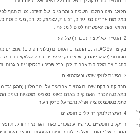
1. הנטייה להרס קולגן והשלכותיו על מיצוק ואלסטיות העור
הקולגן הינו החלבון השכיח ביותר בגופו של האדם. נטיית הגוף לפי
במקומות אחרים כמו גידים, רצועות, עצמות, כלי דם, מעיים וסחוס.
הקולגן ואת האפשרות לטיפול מניעתי.
2. הנטייה לגליקציה (סכרור) של העור
בקיצור AGEs, הינם התוצרים הסופיים (בלתי הפיכים) שנוצ
ספונטני (לא אנזימתי), שקצבו נקבע על ידי ריכוז הגלוקוז בדם. גלוק
להגיב עם מולקולות אחרות. לכן, ככל שריכוז הגלוקוז יהיה גבוה יות
3. רגישות לנזקי שמש ופיגמנטציה
הבדיקה בודקת שינויים גנטיים אחראים על יצור מלנין (המגן נגד נז
בתאים.ההכרה, האם קיים באדם באופן ספציפי מוטציות בגנים המג
כתמים,פיגמנטיציה ושלא נדבר על סרטן העור.
4. רגישות לנזקי רדיקליים חופשיים
רדיקלים חופשיים כפי שידוע,מוכרים כאחד הגורמי ההזדקנות תאי ש
הסכנה של זיהומים ושל מחלות כרוניות הפוגעות במראה העור וביכ