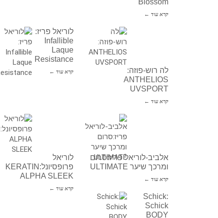
Blossom
קרא עוד ←
לוריאל פריז:
Infallible
Laque
Resistance
לה רוש-פוזה:
קרא עוד ←
ANTHELIOS
UVSPORT
קרא עוד ←
אלביב-לוריאל פריז:סרום
לוריאל
ומרכך שיער ULTIMATE
פרופסיונל:KERATIN
ALPHA SLEEK
קרא עוד ←
קרא עוד ←
Schick:
Schick
BODY