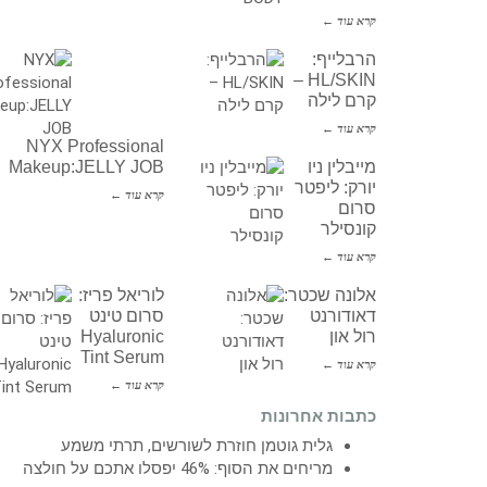
קרא עוד ←
הרבלייף:
HL/SKIN –
קרם לילה
קרא עוד ←
NYX Professional
מייבלין ניו
Makeup:JELLY JOB
יורק: ליפטר
קרא עוד ←
סרום
קונסילר
קרא עוד ←
אלונה שכטר:
לוריאל פריז:
דאודורנט
סרום טינט
רול און
Hyaluronic
Tint Serum
קרא עוד ←
קרא עוד ←
כתבות אחרונות
גלית גוטמן חוזרת לשורשים, תרתי משמע
מריחים את הסוף: 46% יפסלו אתכם על חולצה