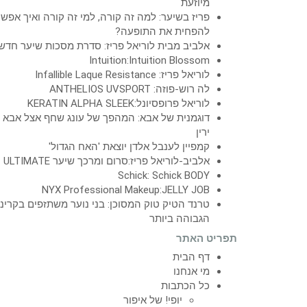
מיוזעת
פריז בשיער: למה זה קורה, למי זה קורה ואיך אפש
להפחית את התופעה?
אלביב מבית לוריאל פריז: סדרת מסכות שיער חדש
Intuition:Intuition Blossom
לוריאל פריז: Infallible Laque Resistance
לה רוש-פוזה: ANTHELIOS UVSPORT
לוריאל פרופסיונל:KERATIN ALPHA SLEEK
דוגמנית של אבא: המהפך של עונג שחף אצל אבא
ירין
קמפיין לענבל אלדן יוצאת 'האח הגדול'
אלביב-לוריאל פריז:סרום ומרכך שיער ULTIMATE
Schick: Schick BODY
NYX Professional Makeup:JELLY JOB
טרנד הטיק טוק המסוכן: בני נוער משתזפים בקרינ
הגבוהה ביותר
תפריט האתר
דף הבית
מי אנחנו
כל הכתבות
יופי! של איפור