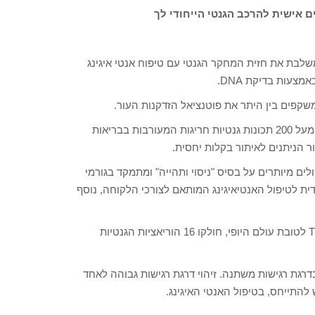
שלבת את חזית המחקר הגנטי עם טיפוח אנטי איגינג
מאז קידודו של ה-DNA בפרוייקט "הגנום האנושי" בשנת 1961 זוהו מעל 200 תכונות גנטיות חריגות המעורבות בבריאות
לים מיותרים על בסיס "ניסוי ותהייה" ומתמקד בגורמי
ית לטיפול האנטיאיגינג המותאם לצורכי הלקוחה, נוסף
לטובת יישום פשוט ומהיר של בדיקת Timeless Skin DNA Concept לטובת עולם היופי, חולקו 16 הוריאציות הגנטיות
דרגת רגישות משתנה. זיהוי דרגת רגישות גבוהה לאחד
 להתייחס, בטיפול האנטי האיגינג.