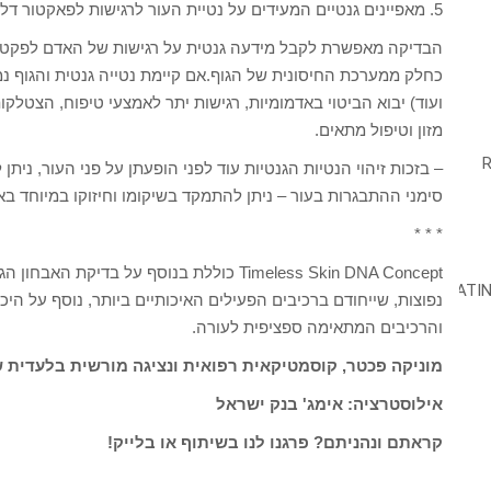
5. מאפיינים גנטיים המעידים על נטיית העור לרגישות לפאקטור דלקת
הבדיקה מאפשרת לקבל מידעה גנטית על רגישות של האדם לפקטו
כחלק ממערכת החיסונית של הגוף.אם קיימת נטייה גנטית והגוף נמ
ועוד) יבוא הביטוי באדמומיות, רגישות יתר לאמצעי טיפוח, הצטלקות
מזון וטיפול מתאים.
– בזכות זיהוי הנטיות הגנטיות עוד לפני הופעתן על פני העור, נית
סימני ההתבגרות בעור – ניתן להתמקד בשיקומו וחיזוקו במיוחד ב
* * *
Timeless Skin DNA Concept כוללת בנוסף על ב
נפוצות, שייחודם ברכיבים הפעילים האיכותיים ביותר, נוסף על היכ
והרכיבים המתאימה ספציפית לעורה.
מוניקה פכטר, קוסמטיקאית רפואית ונציגה מורשית בלעדית של שיטת less Skin DNA Concept
אילוסטרציה: אימג' בנק ישראל
קראתם ונהניתם? פרגנו לנו בשיתוף או בלייק!