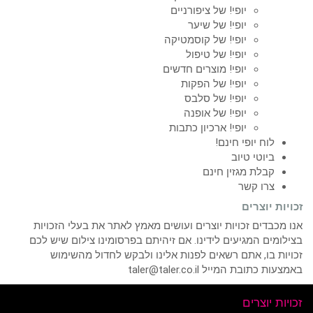
יופי! של ציפורניים
יופי! של שיער
יופי! של קוסמטיקה
יופי! של טיפול
יופי! מוצרים חדשים
יופי! של הפקות
יופי! של סלבס
יופי! של אופנה
יופי! ארכיון כתבות
לוח יופי חינם!
ביוטי טיוב
קבלת מגזין חינם
צרו קשר
זכויות יוצרים
אנו מכבדים זכויות יוצרים ועושים מאמץ לאתר את בעלי הזכויות
בצילומים המגיעים לידינו. אם זיהיתם בפרסומינו צילום שיש לכם
זכויות בו, אתם רשאים לפנות אלינו ולבקש לחדול מהשימוש
באמצעות כתובת המייל taler@taler.co.il
זכויות יוצרים