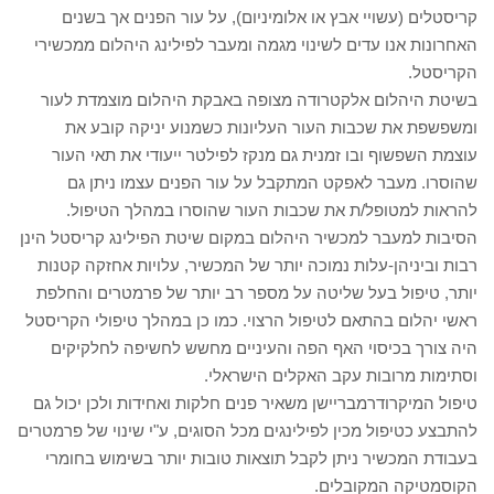
קריסטלים (עשויי אבץ או אלומיניום), על עור הפנים אך בשנים
האחרונות אנו עדים לשינוי מגמה ומעבר לפילינג היהלום ממכשירי
הקריסטל.
בשיטת היהלום אלקטרודה מצופה באבקת היהלום מוצמדת לעור
ומשפשפת את שכבות העור העליונות כשמנוע יניקה קובע את
עוצמת השפשוף ובו זמנית גם מנקז לפילטר ייעודי את תאי העור
שהוסרו. מעבר לאפקט המתקבל על עור הפנים עצמו ניתן גם
להראות למטופל/ת את שכבות העור שהוסרו במהלך הטיפול.
הסיבות למעבר למכשיר היהלום במקום שיטת הפילינג קריסטל הינן
רבות וביניהן-עלות נמוכה יותר של המכשיר, עלויות אחזקה קטנות
יותר, טיפול בעל שליטה על מספר רב יותר של פרמטרים והחלפת
ראשי יהלום בהתאם לטיפול הרצוי. כמו כן במהלך טיפולי הקריסטל
היה צורך בכיסוי האף הפה והעיניים מחשש לחשיפה לחלקיקים
וסתימות מרובות עקב האקלים הישראלי.
טיפול המיקרודרמבריישן משאיר פנים חלקות ואחידות ולכן יכול גם
להתבצע כטיפול מכין לפילינגים מכל הסוגים, ע"י שינוי של פרמטרים
בעבודת המכשיר ניתן לקבל תוצאות טובות יותר בשימוש בחומרי
הקוסמטיקה המקובלים.