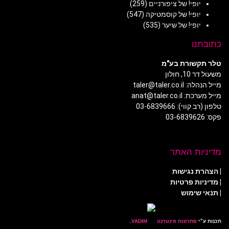
יופי! של ציפורניים
(259)
יופי! של קוסמטיקה
(547)
יופי! של שיער
(535)
כתובתנו
טלר תקשורת בע"מ
משעול דר 10, חולון
מייל הנהלה: taler@taler.co.il
מייל מערכת: anat@taler.co.il
טלפון (רב קווי): 03-6839666
פקס: 03-6839626
מדיניות האתר
|
הצהרת נגישות
|
מדיניות פרטיות
| תנאי שימוש
תכנות ע״י
פתרונות אינטרנט
.