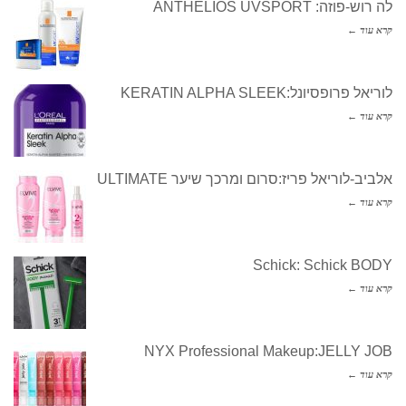
לה רוש-פוזה: ANTHELIOS UVSPORT
קרא עוד ←
לוריאל פרופסיונל:KERATIN ALPHA SLEEK
קרא עוד ←
אלביב-לוריאל פריז:סרום ומרכך שיער ULTIMATE
קרא עוד ←
Schick: Schick BODY
קרא עוד ←
NYX Professional Makeup:JELLY JOB
קרא עוד ←