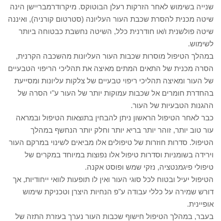
שנייה בשימוש לאחר הזרקות רעלן הבוטוקס. מיקרודרמבריישן הינה
שיטה מכנית להסרת שכבת העור העליונה (סטרטום קורניה), ואיננה
שיטה פולשנית ו/או חודרנית כלל, השיטה נחשבת כבטוחה ביותר
לשימוש.
במהלך הטיפול מוסרות שכבות העור העליונות מהשכבה הקרנית,
הסרה מכנית של התאים המתים מאיצה את תהליכי הריפוי הטבעיים
של העור ומאיצה תהליכי ריפוי טבעיים של צלקות עליונות ומסייעת
בהחדרת חומרים אל שכבות עמוקות יותר של העור ע"י הסרה של
ההגנות הטבעיות של העור.
כבר לאחר הטיפול הראשון ניתן להבחין בתוצאות הטיפול ובמראה
עור טוב יותר, זוהר יותר בריא יותר וחלק יותר הנחשף במהלך
הטיפול. סדרות חוזרות של טיפולים אלו מביאים לשינוי במרקם העור
וירידה בשומניות וסדרות טיפול אלו נפוצות במיוחד במקרים של
טיפולי פיגמנטציה, נזקי שמש ופוסט אקנה.
הטיפול יעיל ובטוח לכל סוגי העור ואין לו תופעות לוואי ייחודיות, אך
דורש שמירה על כללי עבודה ע"פ הנחיות היצרן וטכניקת שימוש
אופיינית.
בעבר, במהלך הטיפול חישוף שכבות העור נערך בעזרת התזה של