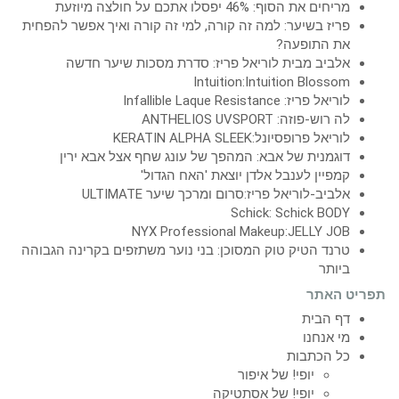
מריחים את הסוף: 46% יפסלו אתכם על חולצה מיוזעת
פריז בשיער: למה זה קורה, למי זה קורה ואיך אפשר להפחית
את התופעה?
אלביב מבית לוריאל פריז: סדרת מסכות שיער חדשה
Intuition:Intuition Blossom
לוריאל פריז: Infallible Laque Resistance
לה רוש-פוזה: ANTHELIOS UVSPORT
לוריאל פרופסיונל:KERATIN ALPHA SLEEK
דוגמנית של אבא: המהפך של עונג שחף אצל אבא ירין
קמפיין לענבל אלדן יוצאת 'האח הגדול'
אלביב-לוריאל פריז:סרום ומרכך שיער ULTIMATE
Schick: Schick BODY
NYX Professional Makeup:JELLY JOB
טרנד הטיק טוק המסוכן: בני נוער משתזפים בקרינה הגבוהה
ביותר
תפריט האתר
דף הבית
מי אנחנו
כל הכתבות
יופי! של איפור
יופי! של אסתטיקה