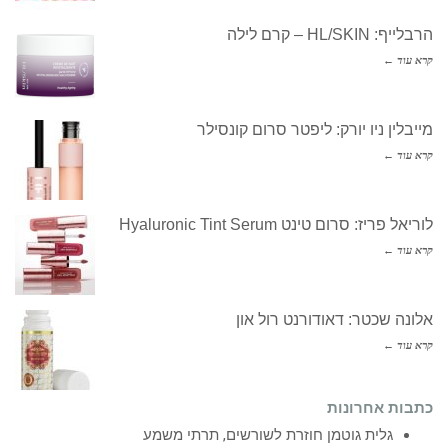
הרבלייף: HL/SKIN – קרם לילה
קרא עוד ←
מייבלין ניו יורק: ליפטר סרום קונסילר
קרא עוד ←
לוריאל פריז: סרום טינט Hyaluronic Tint Serum
קרא עוד ←
אלונה שכטר: דאודורנט רול און
קרא עוד ←
כתבות אחרונות
גלית גוטמן חוזרת לשורשים, תרתי משמע