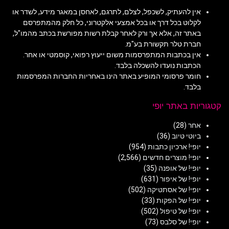
אין להעתיק, לשכפל, לצלם, לתרגם, לאחסן במאגר מידע, לשדר או
לקלוט בכל דרך או בכל אמצעי אלקטרוני, כל חלק מהמתפרסם
באתר זה, אלא אך ורק לאחר קבלת רשות מפורשת בכתב מהמו"ל,
חברת טלר תקשורת בע"מ.
אין בכתבות המתפרסמות משום ייעוץ רפואי, קוסמטי או אחר.
הכתבות נועדו להשכלה בלבד.
חומר פרסומי המופיע באתר הינו באחריות החברות המפרסמות
בלבד.
קטגוריות באתר יופי
אחר
(28)
ביוטי טיוב
(36)
יופי! ארכיון כתבות
(954)
יופי! מוצרים חדשים
(2,566)
יופי! של אופנה
(35)
יופי! של איפור
(631)
יופי! של אסתטיקה
(502)
יופי! של הפקות
(33)
יופי! של טיפול
(502)
יופי! של סלבס
(73)