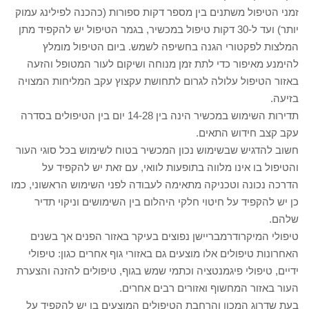
זמני הטיפול משתנים בין מספר דקות ספורות (כהכנה לפילינג עמוק
יותר) ועד ל-30 דקות טיפול במכשיר, בגמר הטיפול יש להקפיד מתן
המלצות לפקטורי הגנה בחשיפה לשמש. ביום הטיפול מומלץ
להימנע מאיפור כדי לתת זמן מנוחה ושיקום לעור המטופל והזעה
באזור הטיפול עלולה לגרום לתחושת עקצוץ עקב המליחות המצויה
בזיעה.
תדירות השימוש במכשיר הינה בין 14-28 יום בין הטיפולים בסדרה
עקב קצב חידוש התאים.
חשוב להדגיש שבשימוש נכון המכשיר בטוח לשימוש בכל סוגי העור
והטיפול בו אינו מלווה בתופעות לוואי, עם זאת יש להקפיד על
הדרכה נכונה וטכניקה מתאימה לעבודה לפני השימוש הראשוני, כמו
כן יש להקפיד על חיטוי חלקי היהלום בין השימושים וניקוי תדיר
שלהם.
טיפולי המיקרודרמבריישן נפוצים בעיקר באזור הפנים אך בשנים
האחרונות טיפולים אלו מוצעים גם באזורי גוף אחרים כגון: טיפולי
ידיים, טיפולי פיגמנטציה וכתמי שמש בגוף, טיפולים להזנה והצערת
העור באזור המחשוף ואזורים רבים אחרים.
בעת שדרוג המכון והרחבת הטיפולים המוצעים בו יש להקפיד על