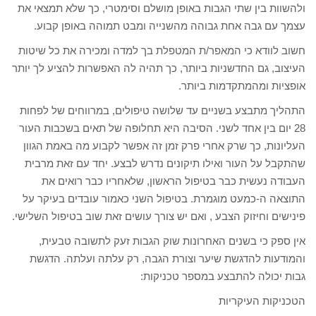
ולהשוות בין שתי הגבות באופן מושלם וסימטרי, כך שלא תמצאי את
עצמך עם גבה אחת גבוהה מהשנייה ומבט תמוהה באופן קבוע.
חשוב לוודא כי המאפר/ת המטפלת בך למדה ומכירה את כל שיטות
העיצוב, גם החדשניות ביותר, כך תהיה לה האפשרות להציע לך יותר
אופציות ומהמתקדמות ביותר.
התהליך מתבצע בשניים עד שלושה טיפולים, במרווחים של לפחות
28 יום בין אחד לשני. הסיבה היא תחלופה של תאים בשכבות העור
העליונות, כך שרק אחרי פרק זמן זה אפשר לקבוע מה באמת הגוון
שהתקבל על העור ואילו תיקונים נדרש לבצע. יחד עם זאת מרבית
העבודה נעשית כבר בטיפול הראשון, שלאחריו כבר רואים את
התוצאה ה-כמעט מוגמרת. בטיפול השני כאמור עובדים בעיקר על
פינישים וחיזוק הצבע , ואם יש צורך עושים זאת שוב בטיפול השלישי.
אין ספק כי בשנים האחרונות שוק הגבות זעק לתשובה טבעית,
והמודעות להדגשת שיער וצורת הגבה, רק עלתה ועלתה. הדגשת
גבות יכולה להתבצע במספר טכניקות:
הטכניקות העיקריות