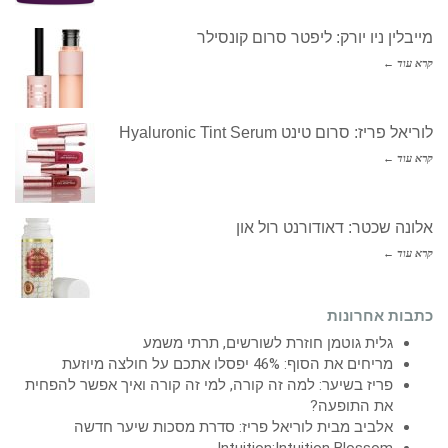
מייבלין ניו יורק: ליפטר סרום קונסילר
קרא עוד ←
לוריאל פריז: סרום טינט Hyaluronic Tint Serum
קרא עוד ←
אלונה שכטר: דאודורנט רול און
קרא עוד ←
כתבות אחרונות
גלית גוטמן חוזרת לשורשים, תרתי משמע
מריחים את הסוף: 46% יפסלו אתכם על חולצה מיוזעת
פריז בשיער: למה זה קורה, למי זה קורה ואיך אפשר להפחית
את התופעה?
אלביב מבית לוריאל פריז: סדרת מסכות שיער חדשה