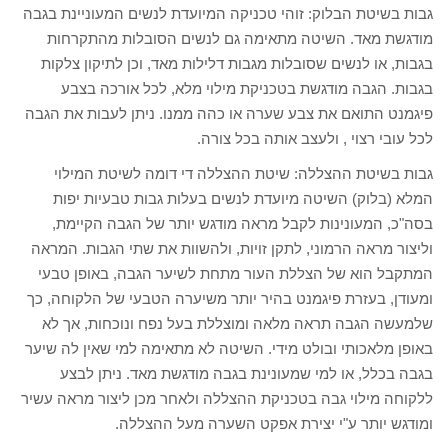
גבות בשיטת הבלוק: זוהי טכניקה המיועדת לנשים המעוניינת בגבה
מודגשת מאד. השיטה מתאימה גם לנשים הסובלות מהתקרחות
בגבות, או לנשים שסובלות מגבות דלילות מאד, וכן לתיקון צלקות
בגבות. הגבה מודגשת בטכניקת מילוי מלא, לכל אורכה בצבע
פיגמנט התואם את צבע שערה או כהה ממנו. ניתן לעבות את הגבה
לכל עובי רצוי , ולעצב אותה בכל צורה.
גבות בשיטת ההצללה: שיטת ההצללה די דומה לשיטת המילוי
המלא (בלוק) השיטה מיועדת לנשים בעלות גבות טבעיות יפות
בסה"כ, המעונינות לקבל מראה מודגש יותר של הגבה הקיימת,
וליצור מראה הרמוני, לתקן זויות, ולהשוות את שתי הגבות. המראה
המתקבל הוא של הצללת העור מתחת לשיער הגבה, באופן טבעי
ומעודן, בעזרת פיגמנט בהיר יותר משיערה הטבעי של הלקוחה, כך
שלמעשה הגבה תראה מלאה ומוצללת בעל נפח ונוכחות, אך לא
באופן מלאכותי ובולט מידי. השיטה לא מתאימה למי שאין לה שיער
בגבה בכלל, או למי שמעונינת בגבה מודגשת מאד. ניתן לבצע
ללקוחה מילוי גבה בטכניקת ההצללה ולאחר מכן ליצור מראה עשיר
ומודגש יותר ע"י יצירת אפקט השערה מעל ההצללה.