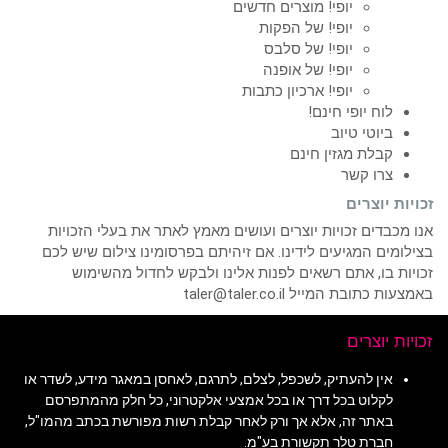
יופי! מוצרים חדשים
יופי! של הפקות
יופי! של סלבס
יופי! של אופנה
יופי! ארכיון כתבות
לוח יופי חינם!
ביוטי טיוב
קבלת מגזין חינם
צרו קשר
זכויות יוצרים
אנו מכבדים זכויות יוצרים ועושים מאמץ לאתר את בעלי הזכויות
בצילומים המגיעים לידינו. אם זיהיתם בפרסומינו צילום שיש לכם
זכויות בו, אתם רשאים לפנות אלינו ולבקש לחדול מהשימוש
באמצעות כתובת המייל taler@taler.co.il
זכויות יוצרים
אין להעתיק, לשכפל, לצלם, לתרגם, לאחסן במאגר מידע, לשדר או
לקלוט בכל דרך או בכל אמצעי אלקטרוני, כל חלק מהמתפרסם
באתר זה, אלא אך ורק לאחר קבלת רשות מפורשת בכתב מהמו"ל,
חברת טלר תקשורת בע"מ.