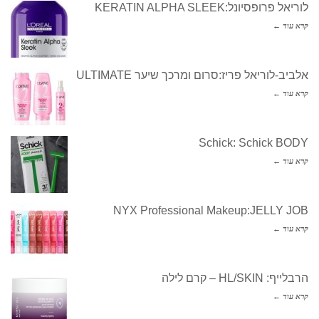
לוריאל פרופסיונל:KERATIN ALPHA SLEEK
קרא עוד ←
אלביב-לוריאל פריז:סרום ומרכך שיער ULTIMATE
קרא עוד ←
Schick: Schick BODY
קרא עוד ←
NYX Professional Makeup:JELLY JOB
קרא עוד ←
הרבלייף: HL/SKIN – קרם לילה
קרא עוד ←