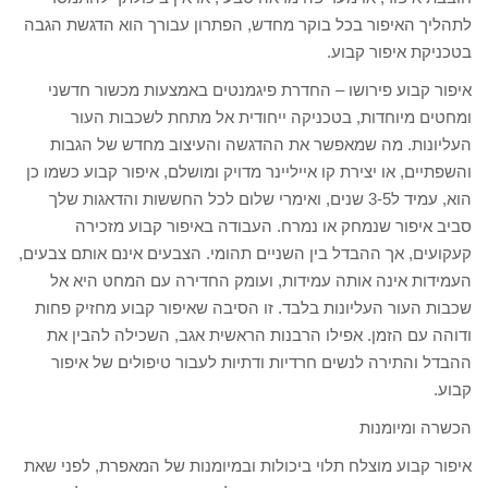
לתהליך האיפור בכל בוקר מחדש, הפתרון עבורך הוא הדגשת הגבה
בטכניקת איפור קבוע.
איפור קבוע פירושו – החדרת פיגמנטים באמצעות מכשור חדשני
ומחטים מיוחדות, בטכניקה ייחודית אל מתחת לשכבות העור
העליונות. מה שמאפשר את ההדגשה והעיצוב מחדש של הגבות
והשפתיים, או יצירת קו אייליינר מדויק ומושלם, איפור קבוע כשמו כן
הוא, עמיד ל3-5 שנים, ואימרי שלום לכל החששות והדאגות שלך
סביב איפור שנמחק או נמרח. העבודה באיפור קבוע מזכירה
קעקועים, אך ההבדל בין השניים תהומי. הצבעים אינם אותם צבעים,
העמידות אינה אותה עמידות, ועומק החדירה עם המחט היא אל
שכבות העור העליונות בלבד. זו הסיבה שאיפור קבוע מחזיק פחות
ודוהה עם הזמן. אפילו הרבנות הראשית אגב, השכילה להבין את
ההבדל והתירה לנשים חרדיות ודתיות לעבור טיפולים של איפור
קבוע.
הכשרה ומיומנות
איפור קבוע מוצלח תלוי ביכולות ובמיומנות של המאפרת, לפני שאת