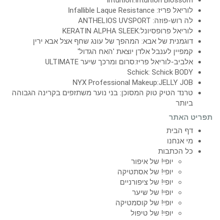
Intuition:Intuition Blossom
לוריאל פריז: Infallible Laque Resistance
לה רוש-פוזה: ANTHELIOS UVSPORT
לוריאל פרופסיונל:KERATIN ALPHA SLEEK
דוגמנית של אבא: המהפך של עונג שחף אצל אבא ירין
קמפיין לענבל אלדן יוצאת 'האח הגדול'
אלביב-לוריאל פריז:סרום ומרכך שיער ULTIMATE
Schick: Schick BODY
NYX Professional Makeup:JELLY JOB
טרנד הטיק טוק המסוכן: בני נוער משתזפים בקרינה הגבוהה
ביותר
תפריט האתר
דף הבית
מי אנחנו
כל הכתבות
יופי! של איפור
יופי! של אסתטיקה
יופי! של ציפורניים
יופי! של שיער
יופי! של קוסמטיקה
יופי! של טיפול