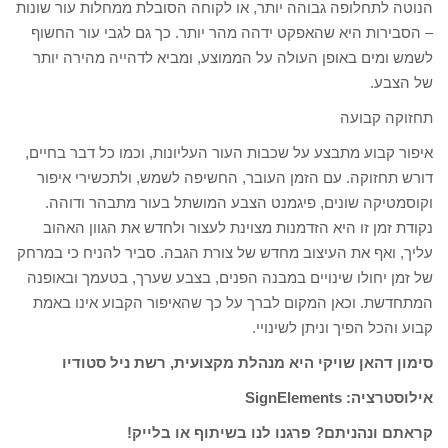
הנוטה לתחלופה גבוהה יותר, או לקוחה הסובלת ממחלות עור שונות
– הסבירות היא שהאפקט ידהה מהר יותר. כך גם לגבי עור החשוף
לשמש ומים באופן העולה על הממוצע, ומביא לדהייה מהירה יותר
של הצבע.
תחזוקה קבועה
איפור קבוע מתבצע על שכבות העור העליונות, וכמו כל דבר בחיים,
דורש תחזוקה. עם הזמן העובר, החשיפה לשמש, ולתכשירי איפור
וקוסמטיקה שונים, פיגמנט הצבע המושתל בעור מתבהר ודוהה.
נקודת זמן זו היא הזדמנות מצוינת לעצור ולחדש את הגוון האהוב
עליך, ואף את העיצוב מחדש של צורת הגבה. סביר להניח כי במרחק
של זמן יחולו שינויים במבנה הפנים, בצבע שערך, בטעמך ובאופנה
המתחדשת. וכאן המקום לברך על כך שהאיפור הקבוע אינו באמת
קבוע והכל הפיך וניתן לשינויי.
סימון דהאן שויקי היא מנהלת מקצועית, רשת ניל סטודיו
אילוסטרציה: SignElements
קראתם ונהניתם? פרגנו לנו בשיתוף או בלייק!