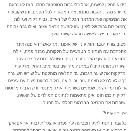
כידוע החלון לנשמה, אבל בלי גבות מטופחות החלון הזה לא נראה
מי יודע מה… הגבות נותנות את המסגרת לכל הפנים, והן שקובעות
את המימיקה ואת המראה הכללי של האדם. גבות דקות ועגולות
(המזכירות גבות של ליצן) ישוו לאישה מראה עצוב, ואילו גבה גבוהה
מידי וארוכה ישוו לאישה מראה קשוח וזועף.
עיצוב צורת הגבה הוא עינין של אופנה, אך כאשר האופנה אינה
מתכתבת עם הנתונים הטבעיים של הלקוחה, מבנה פניה, וגילה
התוצאה היא עוף מוזר. בעבר נשים חשו לא בנוח עם גבה עבה
ושעירה, אותה קיבלו במתנה מהיושב במרומים, והחלו מדקקות
ומדקקות את שיער הגבות, עד החלשה מוחלטת של שורש השיערה,
כך שלעולם לא תצמח שוב. וכיום אנו יכולים לראות נשים עם עיניים
גדולות ומודגשות, שפתיים בשרניות, אף דומיננטי, ורק הגבות מרוטות
ודקיקות כמו חוט ואינן מתאימות לנתונים המולדים של האשה,
ושוברות את המראה ההרמוני הכללי של הפנים.
איך מתקנים?
כל גבה ניתנת לתיקון וצביעה ע"י עפרון או צללית גבות, אך אם אינך
חובבת איפור, או מעדיפה מראה טבעי, או אין ביכולתך להתמסר