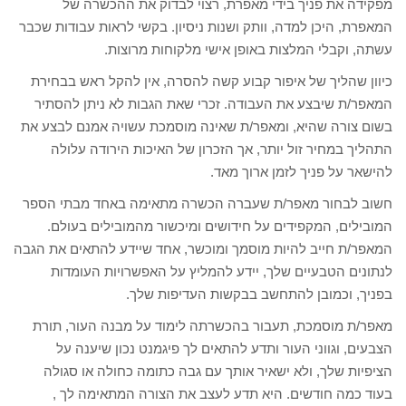
מפקידה את פניך בידי מאפרת, רצוי לבדוק את ההכשרה של
המאפרת, היכן למדה, וותק ושנות ניסיון. בקשי לראות עבודות שכבר
עשתה, וקבלי המלצות באופן אישי מלקוחות מרוצות.
כיוון שהליך של איפור קבוע קשה להסרה, אין להקל ראש בבחירת
המאפר/ת שיבצע את העבודה. זכרי שאת הגבות לא ניתן להסתיר
בשום צורה שהיא, ומאפר/ת שאינה מוסמכת עשויה אמנם לבצע את
התהליך במחיר זול יותר, אך הזכרון של האיכות הירודה עלולה
להישאר על פניך לזמן ארוך מאד.
חשוב לבחור מאפר/ת שעברה הכשרה מתאימה באחד מבתי הספר
המובילים, המקפידים על חידושים ומיכשור מהמובילים בעולם.
המאפר/ת חייב להיות מוסמך ומוכשר, אחד שיידע להתאים את הגבה
לנתונים הטבעיים שלך, יידע להמליץ על האפשרויות העומדות
בפניך, וכמובן להתחשב בבקשות העדיפות שלך.
מאפר/ת מוסמכת, תעבור בהכשרתה לימוד על מבנה העור, תורת
הצבעים, וגווני העור ותדע להתאים לך פיגמנט נכון שיענה על
הציפיות שלך, ולא ישאיר אותך עם גבה כתומה כחולה או סגולה
בעוד כמה חודשים. היא תדע לעצב את הצורה המתאימה לך ,