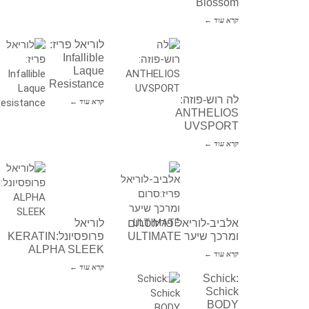
Blossom
קרא עוד ←
לוריאל פריז:
Infallible
Laque
Resistance
לה רוש-פוזה:
קרא עוד ←
ANTHELIOS
UVSPORT
קרא עוד ←
אלביב-לוריאל פריז:סרום
לוריאל
ומרכך שיער ULTIMATE
פרופסיונל:KERATIN
ALPHA SLEEK
קרא עוד ←
קרא עוד ←
Schick:
Schick
BODY