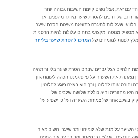
חד עם זאת, אצל נשים קיימת חשיבות גבוהה יותר
וון רחב של דרכים להסרת שיער מיותר מהפנים, אך
 הלוואי שעלולות להיגרם כתוצאה משיטת הסרת שיער
 מספיק מנוסה ומקצועי בתחום עלולות להיות הרסניות
ומלץ לפנות למומחים של
המרכז להסרת שיער בלייזר
עצמות הלחיים אצל גברים שבהם הסרת שיער בלייזר תהיה
רן מאתרת את השערה על פי פיגמנט הכהה לעומת גוון
והורס אותו לחלוטין וכך הוא בעצם פוגע לחלוטין
 היא מחזורית והיא כוללת שלושה שלבים של
קיק בשלב אחר של צמיחת השערה ועל כן ישפיע על
 השיער על מנת שלא יצמיחו יותר שיער, חשוב מאוד
 חודשים. יש לציין כי מאחר ומדובר על עור הפנים