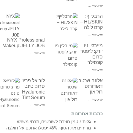
קרא עוד ←
הרבלייף:
HL/SKIN –
קרם לילה
קרא עוד ←
NYX Professional
מייבלין ניו
Makeup:JELLY JOB
יורק: ליפטר
קרא עוד ←
סרום
קונסילר
קרא עוד ←
אלונה שכטר:
לוריאל פריז:
דאודורנט
סרום טינט
רול און
Hyaluronic
Tint Serum
קרא עוד ←
קרא עוד ←
כתבות אחרונות
גלית גוטמן חוזרת לשורשים, תרתי משמע
מריחים את הסוף: 46% יפסלו אתכם על חולצה