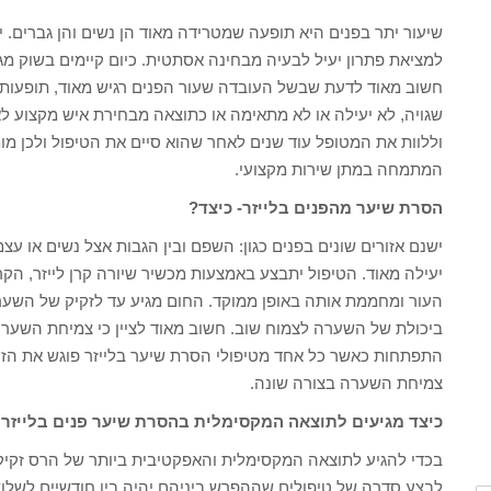
שיעור יתר בפנים היא תופעה שמטרידה מאוד הן נשים והן גברים. י
למציאת פתרון יעיל לבעיה מבחינה אסתטית. כיום קיימים בשוק מג
חשוב מאוד לדעת שבשל העובדה שעור הפנים רגיש מאוד, תופעות
שגויה, לא יעילה או לא מתאימה או כתוצאה מבחירת איש מקצוע לא
וללוות את המטופל עוד שנים לאחר שהוא סיים את הטיפול ולכן מ
המתמחה במתן שירות מקצועי.
הסרת שיער מהפנים בלייזר- כיצד?
ישנם אזורים שונים בפנים כגון: השפם ובין הגבות אצל נשים או 
יעילה מאוד. הטיפול יתבצע באמצעות מכשיר שיורה קרן לייזר, הק
העור ומחממת אותה באופן ממוקד. החום מגיע עד לזקיק של השערה 
ביכולת של השערה לצמוח שוב. חשוב מאוד לציין כי צמיחת השערה
התפתחות כאשר כל אחד מטיפולי הסרת שיער בלייזר פוגש את הז
צמיחת השערה בצורה שונה.
כיצד מגיעים לתוצאה המקסימלית בהסרת שיער פנים בלייזר
בכדי להגיע לתוצאה המקסימלית והאפקטיבית ביותר של הרס זקיקי
לבצע סדרה של טיפולים שההפרש ביניהם יהיה בין חודשיים לשלושה