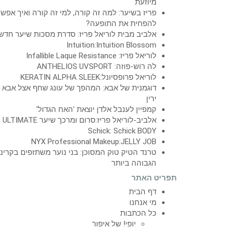
מיוזעת
פריז בשיער: למה זה קורה, למי זה קורה ואיך אפש
להפחית את התופעה?
אלביב מבית לוריאל פריז: סדרת מסכות שיער חדש
Intuition:Intuition Blossom
לוריאל פריז: Infallible Laque Resistance
לה רוש-פוזה: ANTHELIOS UVSPORT
לוריאל פרופסיונל:KERATIN ALPHA SLEEK
דוגמנית של אבא: המהפך של עונג שחף אצל אבא
ירין
קמפיין לענבל אלדן יוצאת 'האח הגדול'
אלביב-לוריאל פריז:סרום ומרכך שיער ULTIMATE
Schick: Schick BODY
NYX Professional Makeup:JELLY JOB
טרנד הטיק טוק המסוכן: בני נוער משתזפים בקרינ
הגבוהה ביותר
תפריט האתר
דף הבית
מי אנחנו
כל הכתבות
יופי! של איפור