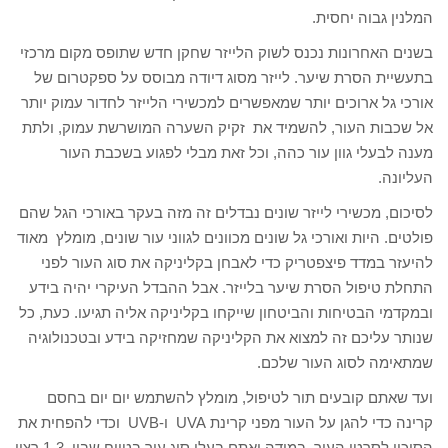
המלנין גבוה יחסית.
בשנים האחרונות נכנס לשוק הלייזר שחקן חדש שתופס מקום מרכזי
בתעשיית הסרת שיער. לייזר מסוג דיודה מבוסס על ספקטרום של
אורכי גל ארוכים יותר שמאפשרים למכשירי הלייזר לחדור עמוק יותר
אל שכבות העור, להשמיד את זקיק השערה המושרשת עמוק, ולתת
מענה לבעלי גוון עור כהה, וכל זאת מבלי לפגוע בשכבת העור
העליונה.
לסיכום, מכשירי לייזר שונים נבדלים זה מזה בעקר באורכי הגל שהם
פולטים. היות ואורכי גל שונים מכוונים לגווני עור שונים, מומלץ מאוד
להיעזר במדד פיצפטריק כדי לאבחן בקליניקה את סוג העור לפני
התחלת טיפול הסרת שיער בלייזר. אבל ההבדל העיקרי יהיה בידע
ובמקדמי הבטיחות והביטחון שייקחו בקליניקה אליה תגיעו. כעת, כל
שנותר עליכם זה למצוא את הקליניקה שמחזיקה בידע ובטכנולוגיה
שמתאימה לסוג העור שלכם.
ועד שאתם קובעים תור לטיפול, מומלץ להשתמש יום יום בחסם
קרינה כדי להגן על העור מפני קרינת UVA ו-UVB וכדי להפחית את
הסיכון לסרטן העור. במידה ואתם בעלי סוג עור בטווח שבין 1-3 רצוי