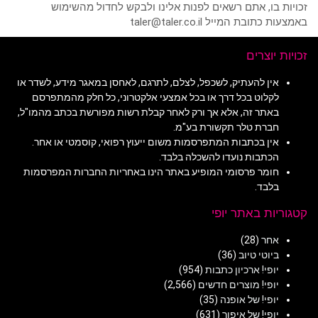
זכויות בו, אתם רשאים לפנות אלינו ולבקש לחדול מהשימוש
באמצעות כתובת המייל taler@taler.co.il
זכויות יוצרים
אין להעתיק, לשכפל, לצלם, לתרגם, לאחסן במאגר מידע, לשדר או
לקלוט בכל דרך או בכל אמצעי אלקטרוני, כל חלק מהמתפרסם
באתר זה, אלא אך ורק לאחר קבלת רשות מפורשת בכתב מהמו"ל,
חברת טלר תקשורת בע"מ.
אין בכתבות המתפרסמות משום ייעוץ רפואי, קוסמטי או אחר.
הכתבות נועדו להשכלה בלבד.
חומר פרסומי המופיע באתר הינו באחריות החברות המפרסמות
בלבד.
קטגוריות באתר יופי
אחר
(28)
ביוטי טיוב
(36)
יופי! ארכיון כתבות
(954)
יופי! מוצרים חדשים
(2,566)
יופי! של אופנה
(35)
יופי! של איפור
(631)