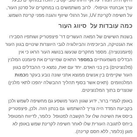
ערך אבחנתי וטיפולי. לרוב משתמשים בו במחקרים על סרטן העור,
על חשיפה לקרינת UV, ועל הרגלי שיזוף והגנה מפני קרינת השמש.
כמה עובדות על סיווג העור
בשנות השישים של המאה העשרים דר' פיצפטריק ושותפיו הסבירו
את הגנטיקה, הביוכימיה והביולוגיה לגבי היווצרות שינויים בגוון העור
(פיגמנטציה). מספר מחקרים שנעשו בנושא העור הראו כי אין
הבדלים משמעותיים
במספר
התאים שמייצרים את פיגמנט המלנין
(מלנוציטים) בין בני האדם. יחד עם זאת, נמצא כי ההבדלים בגוון
העור שקיימים בין אנשים ממוצא אתני שונה נובע בעקר מ
כמות
המלנוזומים (תאים אשר בסוף תהליך ההבשלה יהפכו לתאי מלנין)
שנוצרים בתוך המלנוציטים.
באופן לגמרי ברור, ידוע שגוון העור מושפע גם מחשיפה לשמש ולכן
בקביעת המדד היה צריך להשתמש גם בנתון הזה. ולכן, פיצפטריק
ביסס את השיטה שלו על הקשבה למטופל כלומר, לדיווח המטופל
ביחס לתגובה העורית שלו לאחר חשיפה לקרינת שמש באופן לא
מוגן (כלומר, ללא חסם קרינה).