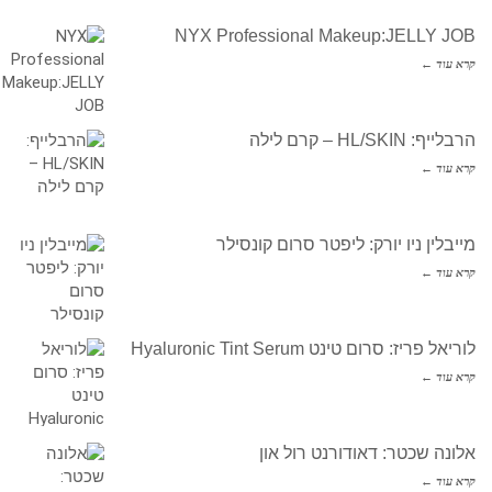
NYX Professional Makeup:JELLY JOB
קרא עוד ←
הרבלייף: HL/SKIN – קרם לילה
קרא עוד ←
מייבלין ניו יורק: ליפטר סרום קונסילר
קרא עוד ←
לוריאל פריז: סרום טינט Hyaluronic Tint Serum
קרא עוד ←
אלונה שכטר: דאודורנט רול און
קרא עוד ←