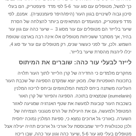
כך למשל, מטופלים עם סוג עור 5-6 לפי מדד פיצפטריק, הם בעלי
סיכון גבוה לשינויים בגוון העור (היפו/היפר פיגמנטציה). אמנם, לפי
מדד פיצפטריק, המועמדים המתאימים ביותר להצלחה של הסרת
שיער בלייזר הם מטופלים עם עור מסוג 3 – שיער כהה עם גוון עור
בהיר, אך מסתבר ששכיחות מטופלים אלו אינה רבה בארצנו שטופת
השמש. ולכן, עד לפני כעשור שנים, רק מטופלים עם עור עד סוג 4,
יכלו ליהנות מהסרת שיער בלייזר.
לייזר לבעלי עור כהה: שוברים את המיתוס
מחקרים מלמדים כי החדירה של קרן הלייזר לתוך העור תלויה
בתכונות האופטיות שלו. מכאן יוצא שמקדם הספיגה של שכבת העור
העליונה משתנה ביחס לכמות המלנוזומים וביחס לריכוז המלנין
(eumelanin) שנמצאים בתוכה. הספיגה והפיזור של קרן האור
בשכבות העור קובעות למעשה את שטף האנרגיה שמגיעה לאזור
המטופל ולמעשה, גם את היעילות של הרס מנגנוני הצמיחה של
השערה. באורכי גל ארוכים נמצא כי, ספיגת המלנין נמוכה יחסית
ולכן טכנולוגית לייזר שמבוססת על אורכי גל ארוכים תהיה יעילה אצל
מטופלים בעלי סוג עור 5-6 ,שיער כהה וגוון עור כהה, שבו ריכוז