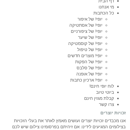
דף הבית
מי אנחנו
כל הכתבות
יופי! של איפור
יופי! של אסתטיקה
יופי! של ציפורניים
יופי! של שיער
יופי! של קוסמטיקה
יופי! של טיפול
יופי! מוצרים חדשים
יופי! של הפקות
יופי! של סלבס
יופי! של אופנה
יופי! ארכיון כתבות
לוח יופי חינם!
ביוטי טיוב
קבלת מגזין חינם
צרו קשר
זכויות יוצרים
אנו מכבדים זכויות יוצרים ועושים מאמץ לאתר את בעלי הזכויות
בצילומים המגיעים לידינו. אם זיהיתם בפרסומינו צילום שיש לכם