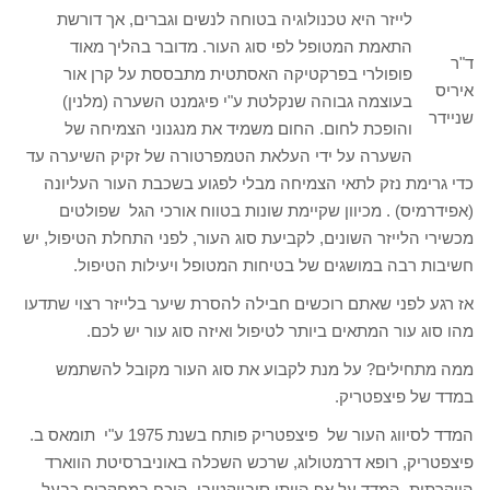
לייזר היא טכנולוגיה בטוחה לנשים וגברים, אך דורשת
התאמת המטופל לפי סוג העור. מדובר בהליך מאוד
ד"ר
פופולרי בפרקטיקה האסתטית מתבססת על קרן אור
איריס
בעוצמה גבוהה שנקלטת ע"י פיגמנט השערה (מלנין)
שניידר
והופכת לחום. החום משמיד את מנגנוני הצמיחה של
השערה על ידי העלאת הטמפרטורה של זקיק השיערה עד
כדי גרימת נזק לתאי הצמיחה מבלי לפגוע בשכבת העור העליונה
(אפידרמיס) . מכיוון שקיימת שונות בטווח אורכי הגל שפולטים
מכשירי הלייזר השונים, לקביעת סוג העור, לפני התחלת הטיפול, יש
חשיבות רבה במושגים של בטיחות המטופל ויעילות הטיפול.
אז רגע לפני שאתם רוכשים חבילה להסרת שיער בלייזר רצוי שתדעו
מהו סוג עור המתאים ביותר לטיפול ואיזה סוג עור יש לכם.
ממה מתחילים? על מנת לקבוע את סוג העור מקובל להשתמש
במדד של פיצפטריק.
המדד לסיווג העור של פיצפטריק פותח בשנת 1975 ע"י תומאס ב.
פיצפטריק, רופא דרמטולוג, שרכש השכלה באוניברסיטת הווארד
היוקרתית. המדד על אף היותו סובייקטיבי, הוכח במחקרים כבעל