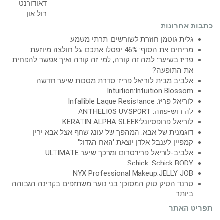
כתבות אחרונות
גלית גוטמן חוזרת לשורשים, תרתי משמע
מריחים את הסוף: 46% יפסלו אתכם על חולצה מיוזעת
פריז בשיער: למה זה קורה, למי זה קורה ואיך אפשר להפחית
את התופעה?
אלביב מבית לוריאל פריז: סדרת מסכות שיער חדשה
Intuition:Intuition Blossom
לוריאל פריז: Infallible Laque Resistance
לה רוש-פוזה: ANTHELIOS UVSPORT
לוריאל פרופסיונל:KERATIN ALPHA SLEEK
דוגמנית של אבא: המהפך של עונג שחף אצל אבא ירין
קמפיין לענבל אלדן יוצאת 'האח הגדול'
אלביב-לוריאל פריז:סרום ומרכך שיער ULTIMATE
Schick: Schick BODY
NYX Professional Makeup:JELLY JOB
טרנד הטיק טוק המסוכן: בני נוער משתזפים בקרינה הגבוהה
ביותר
תפריט האתר