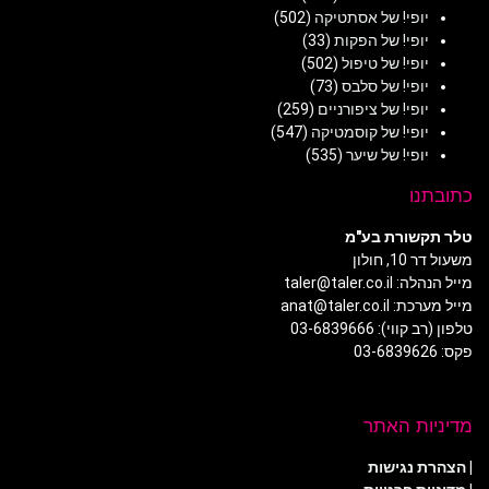
יופי! של אסתטיקה
(502)
יופי! של הפקות
(33)
יופי! של טיפול
(502)
יופי! של סלבס
(73)
יופי! של ציפורניים
(259)
יופי! של קוסמטיקה
(547)
יופי! של שיער
(535)
כתובתנו
טלר תקשורת בע"מ
משעול דר 10, חולון
מייל הנהלה: taler@taler.co.il
מייל מערכת: anat@taler.co.il
טלפון (רב קווי): 03-6839666
פקס: 03-6839626
מדיניות האתר
|
הצהרת נגישות