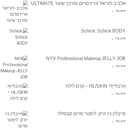
אלביב-לוריאל פריז:סרום ומרכך שיער ULTIMATE
קרא עוד ←
Schick: Schick BODY
קרא עוד ←
NYX Professional Makeup:JELLY JOB
קרא עוד ←
הרבלייף: HL/SKIN – קרם לילה
קרא עוד ←
מייבלין ניו יורק: ליפטר סרום קונסילר
קרא עוד ←