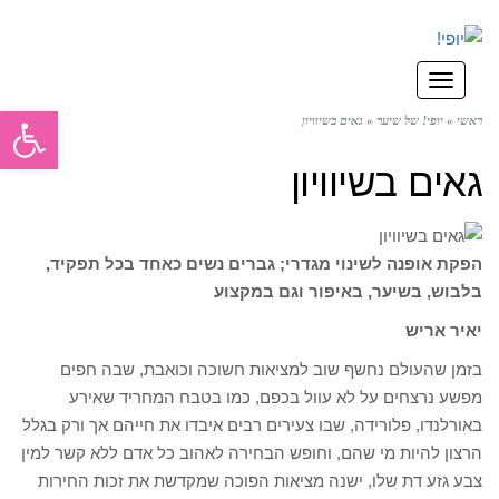
תפריט
פתח סרגל
ראשי
»
יופי! של שיער
»
גאים בשיוויון
גאים בשיוויון
הפקת אופנה לשינוי מגדרי; גברים נשים כאחד בכל תפקיד,
בלבוש, בשיער, באיפור וגם במקצוע
יאיר אריש
בזמן שהעולם נחשף שוב למציאות חשוכה וכואבת, שבה חפים
מפשע נרצחים על לא עוול בכפם, כמו בטבח המחריד שאירע
באורלנדו, פלורידה, שבו צעירים רבים איבדו את חייהם אך ורק בגלל
הרצון להיות מי שהם, וחופש הבחירה לאהוב כל אדם ללא קשר למין
צבע גזע דת שלו, ישנה מציאות הפוכה שמקדשת את זכות החירות