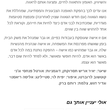
והשיוויון, האומץ והתאווה לחיים, ומציגה אותם לראווה.
אנו עדים לכך בהפקת האופנה הצבעונית והמפתיעה, שמהללת את
נושא הגאווה (עם חודש הגאווה שצוין לאחרונה) ומנפצת סטיגמות
מגדריות, שמכתיבות לבני אדם כיצד לחיות את חייהם, וקוראת לכל
אחד להרגיש שווה בין שווים.
אם זו אישה שעוסקת בעבודות כפיים, או גבר שמנהל את משק הבית,
בזמן שאשתו מפרנסת את המשפחה, או אישה שנהנית מהנשיות
שלה, או גבר שמרגיש כמו אישה – ההפקה נותנת במה לכל אדם
באשר הוא אדם, להיות חופשי ומאושר, ולא לפחד להיות שום דבר,
מאשר הוא עצמו.
שיער: יאיר אריש תסרוקתן, דוגמניות: אורטל פנחסי וג'ני
קוטשוב לרוברטו, איפור: יפית לוי, סטיילינג: אליסה ריאסנוי
וגדיר דגש, צלמת: רותם ברק.
אולי יעניין אותך גם