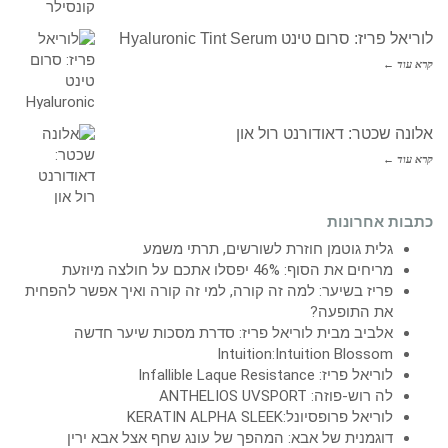
לוריאל פריז: סרום טינט Hyaluronic Tint Serum
קרא עוד ←
אלונה שכטר: דאודורנט רול און
קרא עוד ←
כתבות אחרונות
גלית גוטמן חוזרת לשורשים, תרתי משמע
מריחים את הסוף: 46% יפסלו אתכם על חולצה מיוזעת
פריז בשיער: למה זה קורה, למי זה קורה ואיך אפשר להפחית
את התופעה?
אלביב מבית לוריאל פריז: סדרת מסכות שיער חדשה
Intuition:Intuition Blossom
לוריאל פריז: Infallible Laque Resistance
לה רוש-פוזה: ANTHELIOS UVSPORT
לוריאל פרופסיונל:KERATIN ALPHA SLEEK
דוגמנית של אבא: המהפך של עונג שחף אצל אבא ירין