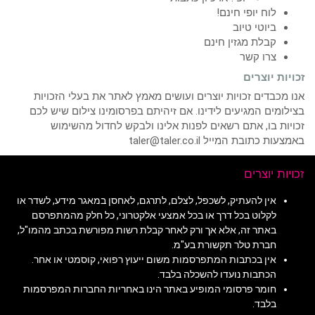
לוח יופי חינם!
ביוטי טיוב
קבלת מגזין חינם
צרו קשר
זכויות יוצרים
אנו מכבדים זכויות יוצרים ועושים מאמץ לאתר את בעלי הזכויות
בצילומים המגיעים לידינו. אם זיהיתם בפרסומינו צילום שיש לכם
זכויות בו, אתם רשאים לפנות אלינו ולבקש לחדול מהשימוש
באמצעות כתובת המייל taler@taler.co.il
זכויות יוצרים
אין להעתיק, לשכפל, לצלם, לתרגם, לאחסן במאגר מידע, לשדר או
לקלוט בכל דרך או בכל אמצעי אלקטרוני, כל חלק מהמתפרסם
באתר זה, אלא אך ורק לאחר קבלת רשות מפורשת בכתב מהמו"ל,
חברת טלר תקשורת בע"מ.
אין בכתבות המתפרסמות משום ייעוץ רפואי, קוסמטי או אחר.
הכתבות נועדו להשכלה בלבד.
חומר פרסומי המופיע באתר הינו באחריות החברות המפרסמות
בלבד.