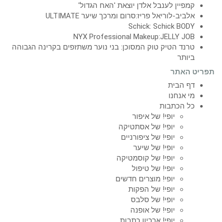
קמפיין לענבל אלדן יוצאת 'האח הגדול'
אלביב-לוריאל פריז:סרום ומרכך שיער ULTIMATE
Schick: Schick BODY
NYX Professional Makeup:JELLY JOB
טרנד הטיק טוק המסוכן: בני נוער משתזפים בקרינה הגבוהה
ביותר
תפריט האתר
דף הבית
מי אנחנו
כל הכתבות
יופי! של איפור
יופי! של אסתטיקה
יופי! של ציפורניים
יופי! של שיער
יופי! של קוסמטיקה
יופי! של טיפול
יופי! מוצרים חדשים
יופי! של הפקות
יופי! של סלבס
יופי! של אופנה
יופי! ארכיון כתבות