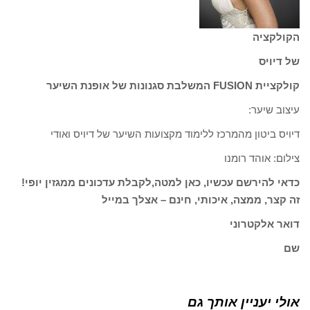
הקולקציה
של דיויס
קולקציית FUSION המשלבת סגנונות של אופנת השיער
עיצוב שיער:
דיויס ביטון מהמרכז ללימוד מקצועות השיער של דיויס ואודי
צילום: אוהד רומנו
כדאי להירשם עכשיו, כאן למטה,לקבלת עדכונים ממגזין יופי!
זה קצר, ממצה, איכותי, חינם – אצלך במייל
דואר אלקטרוני
שם
אולי יעניין אותך גם