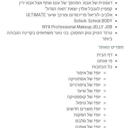
דוגמנית של אבא: המהפך של עונג שחף אצל אבא ירין
קמפיין לענבל אלדן יוצאת 'האח הגדול'
אלביב-לוריאל פריז:סרום ומרכך שיער ULTIMATE
Schick: Schick BODY
NYX Professional Makeup:JELLY JOB
טרנד הטיק טוק המסוכן: בני נוער משתזפים בקרינה הגבוהה
ביותר
תפריט האתר
דף הבית
מי אנחנו
כל הכתבות
יופי! של איפור
יופי! של אסתטיקה
יופי! של ציפורניים
יופי! של שיער
יופי! של קוסמטיקה
יופי! של טיפול
יופי! מוצרים חדשים
יופי! של הפקות
יופי! של סלבס
יופי! של אופנה