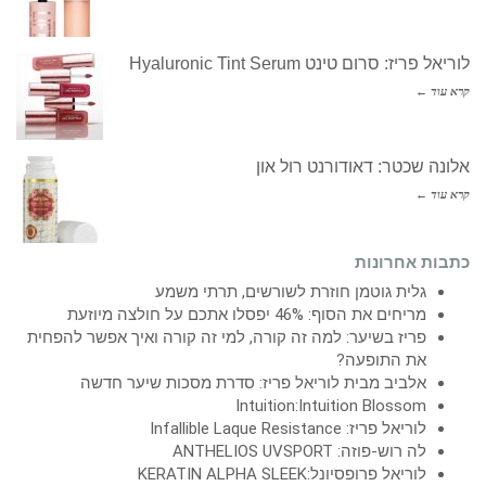
לוריאל פריז: סרום טינט Hyaluronic Tint Serum
קרא עוד ←
אלונה שכטר: דאודורנט רול און
קרא עוד ←
כתבות אחרונות
גלית גוטמן חוזרת לשורשים, תרתי משמע
מריחים את הסוף: 46% יפסלו אתכם על חולצה מיוזעת
פריז בשיער: למה זה קורה, למי זה קורה ואיך אפשר להפחית
את התופעה?
אלביב מבית לוריאל פריז: סדרת מסכות שיער חדשה
Intuition:Intuition Blossom
לוריאל פריז: Infallible Laque Resistance
לה רוש-פוזה: ANTHELIOS UVSPORT
לוריאל פרופסיונל:KERATIN ALPHA SLEEK