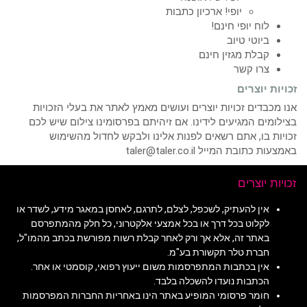
יופי! ארכיון כתבות
לוח יופי חינם!
ביוטי טיוב
קבלת מגזין חינם
צרו קשר
זכויות יוצרים
אנו מכבדים זכויות יוצרים ועושים מאמץ לאתר את בעלי הזכויות
בצילומים המגיעים לידינו. אם זיהיתם בפרסומינו צילום שיש לכם
זכויות בו, אתם רשאים לפנות אלינו ולבקש לחדול מהשימוש
באמצעות כתובת המייל taler@taler.co.il
זכויות יוצרים
אין להעתיק, לשכפל, לצלם, לתרגם, לאחסן במאגר מידע, לשדר או
לקלוט בכל דרך או בכל אמצעי אלקטרוני, כל חלק מהמתפרסם
באתר זה, אלא אך ורק לאחר קבלת רשות מפורשת בכתב מהמו"ל,
חברת טלר תקשורת בע"מ.
אין בכתבות המתפרסמות משום ייעוץ רפואי, קוסמטי או אחר.
הכתבות נועדו להשכלה בלבד.
חומר פרסומי המופיע באתר הינו באחריות החברות המפרסמות