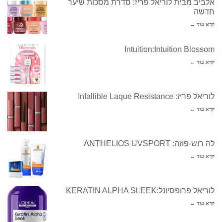
אלביב מבית לוריאל פריז: סדרת מסכות שיער
חדשה
קרא עוד ←
Intuition:Intuition Blossom
קרא עוד ←
לוריאל פריז: Infallible Laque Resistance
קרא עוד ←
לה רוש-פוזה: ANTHELIOS UVSPORT
קרא עוד ←
לוריאל פרופסיונל:KERATIN ALPHA SLEEK
קרא עוד ←