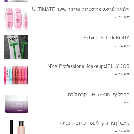
אלביב-לוריאל פריז:סרום ומרכך שיער ULTIMATE
קרא עוד ←
Schick: Schick BODY
קרא עוד ←
NYX Professional Makeup:JELLY JOB
קרא עוד ←
הרבלייף: HL/SKIN – קרם לילה
קרא עוד ←
מייבלין ניו יורק: ליפטר סרום קונסילר
קרא עוד ←