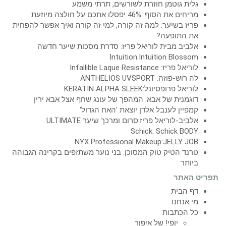
גלית גוטמן חוזרת לשורשים, תרתי משמע
מריחים את הסוף: 46% יפסלו אתכם על חולצה מיוזעת
פריז בשיער: למה זה קורה, למי זה קורה ואיך אפשר להפחית
את התופעה?
אלביב מבית לוריאל פריז: סדרת מסכות שיער חדשה
Intuition:Intuition Blossom
לוריאל פריז: Infallible Laque Resistance
לה רוש-פוזה: ANTHELIOS UVSPORT
לוריאל פרופסיונל:KERATIN ALPHA SLEEK
דוגמנית של אבא: המהפך של עונג שחף אצל אבא ירין
קמפיין לענבל אלדן יוצאת 'האח הגדול'
אלביב-לוריאל פריז:סרום ומרכך שיער ULTIMATE
Schick: Schick BODY
NYX Professional Makeup:JELLY JOB
טרנד הטיק טוק המסוכן: בני נוער משתזפים בקרינה הגבוהה
ביותר
תפריט האתר
דף הבית
מי אנחנו
כל הכתבות
יופי! של איפור