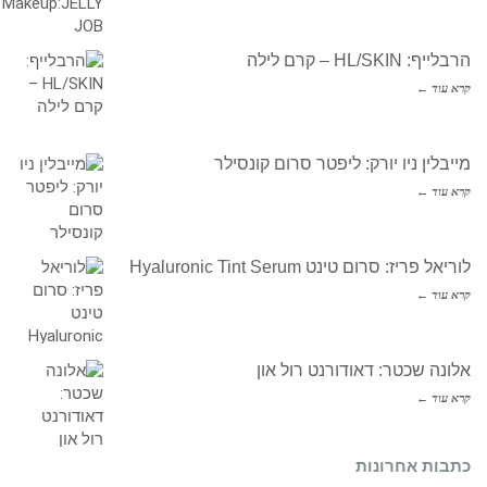
הרבלייף: HL/SKIN – קרם לילה
קרא עוד ←
מייבלין ניו יורק: ליפטר סרום קונסילר
קרא עוד ←
לוריאל פריז: סרום טינט Hyaluronic Tint Serum
קרא עוד ←
אלונה שכטר: דאודורנט רול און
קרא עוד ←
כתבות אחרונות