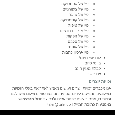
יופי! של אסתטיקה
יופי! של ציפורניים
יופי! של שיער
יופי! של קוסמטיקה
יופי! של טיפול
יופי! מוצרים חדשים
יופי! של הפקות
יופי! של סלבס
יופי! של אופנה
יופי! ארכיון כתבות
לוח יופי חינם!
ביוטי טיוב
קבלת מגזין חינם
צרו קשר
זכויות יוצרים
אנו מכבדים זכויות יוצרים ועושים מאמץ לאתר את בעלי הזכויות
בצילומים המגיעים לידינו. אם זיהיתם בפרסומינו צילום שיש לכם
זכויות בו, אתם רשאים לפנות אלינו ולבקש לחדול מהשימוש
באמצעות כתובת המייל taler@taler.co.il