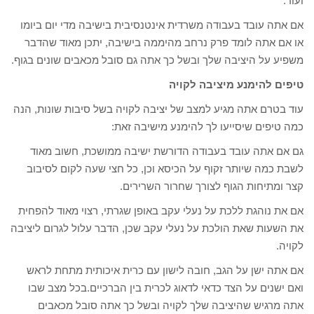
ועוד.
אם אתה עובד בעבודה משרדית אינטנסיבית בישיבה מדי יום ביומו
או אם אתה לומד פרק נרחב מהיממה בישיבה, יתכן מאוד שהדבר
משפיע על היציבה שלך ובשל כך אתה גם סובל מכאבים שונים בגוף.
טיפים להימנע מיציבה לקויה
עוד בטרם אתה מגיע למצב של יציבה לקויה בשל סיבות שונות, הנה
כמה טיפים שיסייעו לך להימנע מישיבה זאת:
גם אם אתה עובד בעבודה הדורשת ישיבה ממושכת, חשוב מאוד
לשבת כמה שיותר זקוף על הכיסא וכן, כל חצי שעה לקום לסיבוב
קצר ומתיחות הגוף לצורך שחרור השרירים.
אם את נוהגת ללכת על נעלי עקב באופן שגרתי, רצוי מאוד להפחית
את השעות שאת הולכת על נעלי עקב שכן, הדבר עלול לגרום ליציבה
לקויה.
אם אתה ישן על הגב, חובה לישון עם כרית איכותית מתחת לראש
ואם ישנים על הצד כדאי לדאוג לכרית בין הברכיים.בכל מצב שבו
אתה מרגיש שהיציבה שלך לקויה ובשל כך אתה סובל מכאבים