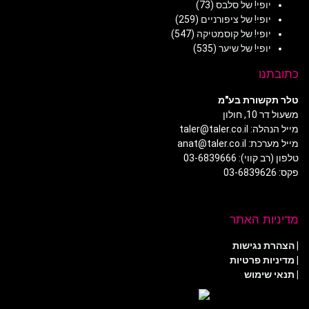
יופי! של סלבס
(73)
יופי! של ציפורניים
(259)
יופי! של קוסמטיקה
(547)
יופי! של שיער
(535)
כתובתנו
טלר תקשורת בע"מ
משעול דר 10, חולון
מייל הנהלה: taler@taler.co.il
מייל מערכת: anat@taler.co.il
טלפון (רב קווי): 03-6839666
פקס: 03-6839626
מדיניות האתר
|
הצהרת נגישות
|
מדיניות פרטיות
| תנאי שימוש