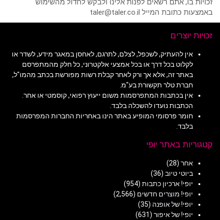
זכויות בו, אתם רשאים לפנות אלינו ולבקש לחדול מהשימוש
באמצעות כתובת המייל taler@taler.co.il
זכויות יוצרים
אין להעתיק, לשכפל, לצלם, לתרגם, לאחסן במאגר מידע, לשדר או
לקלוט בכל דרך או בכל אמצעי אלקטרוני, כל חלק מהמתפרסם
באתר זה, אלא אך ורק לאחר קבלת רשות מפורשת בכתב מהמו"ל,
חברת טלר תקשורת בע"מ.
אין בכתבות המתפרסמות משום ייעוץ רפואי, קוסמטי או אחר.
הכתבות נועדו להשכלה בלבד.
חומר פרסומי המופיע באתר הינו באחריות החברות המפרסמות
בלבד.
קטגוריות באתר יופי
אחר
(28)
ביוטי טיוב
(36)
יופי! ארכיון כתבות
(954)
יופי! מוצרים חדשים
(2,566)
יופי! של אופנה
(35)
יופי! של איפור
(631)