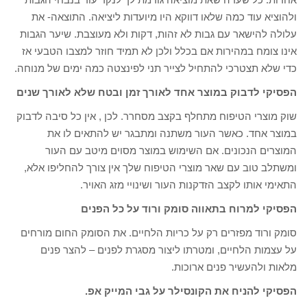
ולהוציא עוד כמה שלאו דווקא היו מיועדות ליציאה. התוצאה- את
עלולה להישאר עם גבות לא זהות, דקות ולא מעוצבת. שיער הגבות
אינו צומח במהירות אם בכלל ולכן לא תמיד חוזר למצבו הטבעי אז
כדי שלא תצטרכי להתחיל לצייר תני לפינצטה כמה ימים של מנוחה.
הפסיקי לדבוק במוצר אחד לאורך זמן ובטח שלא לאורך שנים
שוק מוצרי הטיפוח מתחלף בקצב מסחרר. לכן , אין כל סיבה לדבוק
במוצר אחד. כאשר העור משתנה ומתבגר יש להתאים לו את
המוצרים הנכונים. אם השימוש במוצר מסוים מיטב עם העור
ומשתלב טוב עם שאר מוצרי הטיפוח שלך אין צורך להחליפו אלא,
התאימי אותו לקצב הזדקנות העור ושינויי מזג האויר.
הפסיקי למרוח בתאווה סומק ורוד על כל הפנים
סומק ורוד מפזרים רק על כריות הלחיים. את הסומק החום מורחים
על עצמות הלחיים, ומטרתו ליצור מסגרת לפנים – להצר פנים
מלאות ולהעשיר פנים ארוכות.
הפסיקי להניח את הקונסילר על גבי המייק אפ.