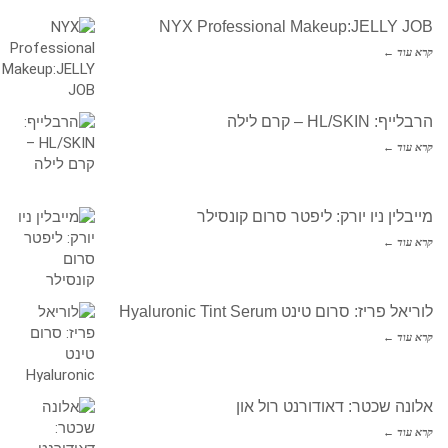
NYX Professional Makeup:JELLY JOB
קרא עוד ←
הרבלייף: HL/SKIN – קרם לילה
קרא עוד ←
מייבלין ניו יורק: ליפטר סרום קונסילר
קרא עוד ←
לוריאל פריז: סרום טינט Hyaluronic Tint Serum
קרא עוד ←
אלונה שכטר: דאודורנט רול און
קרא עוד ←