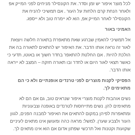
לכל מוצר איפור יש זמן וסדר. את הקונסילר מניחים לפני המייק אפ
ולאחר הנחת קרם הלחות על העור . אם תמשיכי להניח את
הקונסילר לאחר המייק אפ, הוא לא יימרח טוב ולא ייספג.
האמיני באור
אל תמשיכי להאמין שברגע שאת מתאפרת בתאורה חלשה ויוצאת
לאור זה נראה אותו הדבר. את האיפור יש להתאים לתאורה בה את
הולכת להיות . אם החלטת להתאפר בחדר חשוך או באוטו, תדעי כי
כאשר תצאי לאור היום או לחדר ובו תאורה חזקה – המצב לא ייראה
אותו הדבר.
הפסיקי לקנות מוצרים לפני טרנדים אופנתיים ולא כי הם
מתאימים לך.
נשים אוהבות לקנות מוצרי איפור שנראים טוב, גם אם הם לא
מתאימים להן. נשים מתייחסות לטרנדים באופנה וצבעוניות
ומתאפרות לפיהן במקום להתאים את האיפור למבנה הפנים, לגוון
העור ולצבע שערן. למשל: מראה כהה ומעושן אינו מתאים לעיניים
שקועות וקטנות ואל תרכשי שפתון אדום אם הוא אינו מתאים לך.