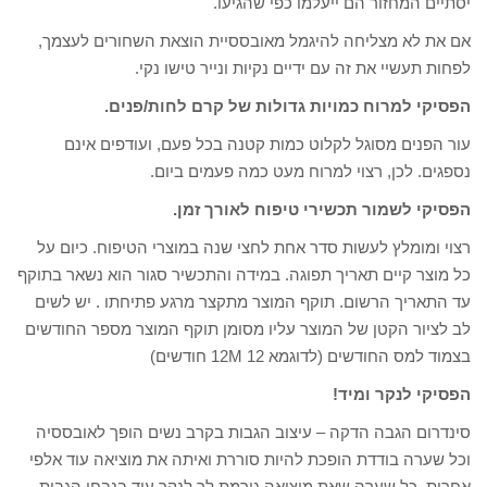
יסתיים המחזור הם ייעלמו כפי שהגיעו.
אם את לא מצליחה להיגמל מאובססיית הוצאת השחורים לעצמך,
לפחות תעשיי את זה עם ידיים נקיות ונייר טישו נקי.
הפסיקי למרוח כמויות גדולות של קרם לחות/פנים.
עור הפנים מסוגל לקלוט כמות קטנה בכל פעם, ועודפים אינם
נספגים. לכן, רצוי למרוח מעט כמה פעמים ביום.
הפסיקי לשמור תכשירי טיפוח לאורך זמן.
רצוי ומומלץ לעשות סדר אחת לחצי שנה במוצרי הטיפוח. כיום על
כל מוצר קיים תאריך תפוגה. במידה והתכשיר סגור הוא נשאר בתוקף
עד התאריך הרשום. תוקף המוצר מתקצר מרגע פתיחתו . יש לשים
לב לציור הקטן של המוצר עליו מסומן תוקף המוצר מספר החודשים
בצמוד למס החודשים (לדוגמא 12M 12 חודשים)
הפסיקי לנקר ומיד!
סינדרום הגבה הדקה – עיצוב הגבות בקרב נשים הופך לאובססיה
וכל שערה בודדת הופכת להיות סוררת ואיתה את מוציאה עוד אלפי
אחרות. כל שערה שאת מוציאה גורמת לך לנקר עוד בנבחי הגבות