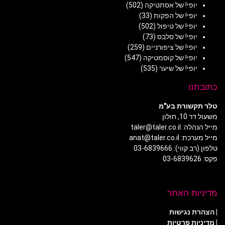
יופי! של אסתטיקה
(502)
יופי! של הפקות
(33)
יופי! של טיפול
(502)
יופי! של סלבס
(73)
יופי! של ציפורניים
(259)
יופי! של קוסמטיקה
(547)
יופי! של שיער
(535)
כתובתנו
טלר תקשורת בע"מ
משעול דר 10, חולון
מייל הנהלה: taler@taler.co.il
מייל מערכת: anat@taler.co.il
טלפון (רב קווי): 03-6839666
פקס: 03-6839626
מדיניות האתר
|
הצהרת נגישות
|
מדיניות פרטיות