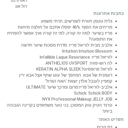
כתבות אחרונות
גלית גוטמן חוזרת לשורשים, תרתי משמע
מריחים את הסוף: 46% יפסלו אתכם על חולצה מיוזעת
פריז בשיער: למה זה קורה, למי זה קורה ואיך אפשר להפחית
את התופעה?
אלביב מבית לוריאל פריז: סדרת מסכות שיער חדשה
Intuition:Intuition Blossom
לוריאל פריז: Infallible Laque Resistance
לה רוש-פוזה: ANTHELIOS UVSPORT
לוריאל פרופסיונל:KERATIN ALPHA SLEEK
דוגמנית של אבא: המהפך של עונג שחף אצל אבא ירין
קמפיין לענבל אלדן יוצאת 'האח הגדול'
אלביב-לוריאל פריז:סרום ומרכך שיער ULTIMATE
Schick: Schick BODY
NYX Professional Makeup:JELLY JOB
טרנד הטיק טוק המסוכן: בני נוער משתזפים בקרינה הגבוהה
ביותר
תפריט האתר
דף הבית