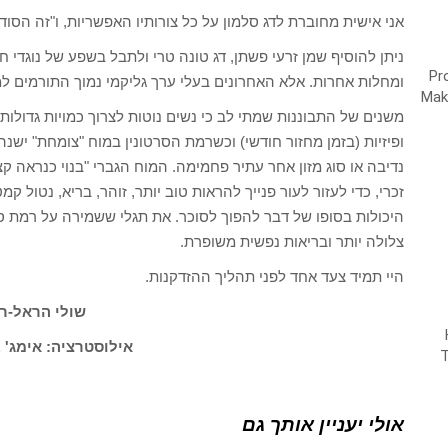
אני אישית מחוברת לדג סלמון על כל צורותיו האפשריות, ו"זה הסוד
ניתן להוסיף שמן זרעי פשתן, דג טונה טרי ולתבל בשפע של נוגדי חמ
ומחלות אחרות. אלא האחרונים בעלי ערך גליקמי נמוך התורמים למנ
משנים של התבוננות שמתי לב כי נשים נוטות לצרוך כמויות גדולות 
ופיזיות (בזמן מחזור חודשי) וכשרמת הסרטונין במוח "צומחת" יש
נדיבה או סוג מזון אחר עתיר פחמימה. המוח הגברי "בנוי כנראה קצ
זכרי, כדי לעזור לעור פנייך להראות טוב יותר, זוהר, בריא, נטול
היכולות בסופו של דבר להפוך לסוכר. את תגלי ששמירה על רמת ס
צלולה יותר ובריאות נפשית משופרת.
היי תמיד צעד אחד לפני תהליך ההזדקנות.
שולי הראל-רו
אילוסטרציה: אימג' 
אולי יעניין אותך גם