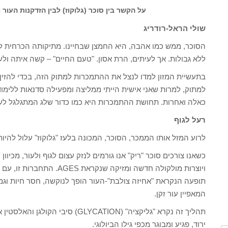
על הקשר בין סוכר (גלוקוז) לבין הזדקנות העור – Glycation – ועל פתרונות אפשרי
שולי הראל-רודריג
הסוכר, ממש כמו אהבה, היא החמצן שבחיינו. מתיקותה הכרחית 
ללא גבולות. אך לעיתים, הרת אסון. "טעם החיים" – קשה איתה ולע
בתעשיית המזון למדו לנצל את ההתמכרות למתוק הזה, בכדי להזין
למתוק, למרות שאני אישית הייתי ממליצה ומפעילה סדנאות ללימו
כאלה ואחרות. תחושת ההתמכרות היא כמו כדור שלג המתגלגל לעת
רעל לגוף
לרוע המזל אותו הממכר, הסוכר, המכונה בלעז "גלוקוז" עלול להיות
כשאנו צורכים סוכר "ריק" אנו גורמים לנזק עצום לגוף ולעור, מכיו
ויוצרות מולקולה חדשה ומזיקה
תופעה הנקראת "אחיזה צולבת"-העור הופך לנוקשה, חסר חיות וגמ
המאפיין עור זקן.
תהליך זה נקרא "גליקציה" (GLYCATION
ירוד, פגיע ומבוגר מכפי גילו הביולוגי.