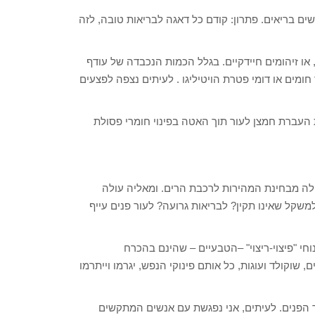
ים בריאים. פתרון: קודם כל דאגה לבריאות טובה, לזה
 או זיהומים חיידקיים. בגלל הכמות הנכבדה של עודף
 חומים או דומי פטרת הויטיליגו . לעיתים נצפה לפצעים
ת העברת חמצן לעור תוך האטה בפינוי חומרי פסולת
לה מבחינת המהירות לרכבת הרים. ומאליה עולה
קל שאינו תקין? לבריאות גרועה? לעור פנים עייף
נוחי "פיצוי-ריצוי" –הטבעיים – שהינם בהכרח
 שוקולד ועוגות, כל אותם פינוקי הנפש, יגרמו וייתרמו
ר הפנים. לעיתים, אני נפגשת עם אנשים המתקשים