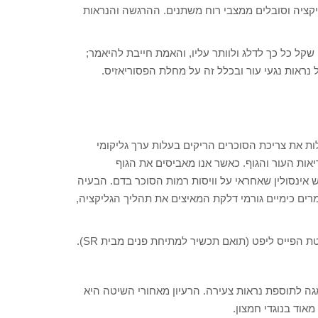
קציה וסובלים ממצבי רוח משתנים. ההרגשה והנראות
קל כל כך לדלג ולוותר עליו, והאמת חייבת להיאמר;
 נראות נגעי עור ובכלל זה על מחלת הפסוריאזיס.
ות את צריכת הסוכרים הריקים בעלות ערך גליקומי
יאות העור והגוף. כאשר אנו מאביסים את הגוף
ינסולין שאחראי על וויסות רמות הסוכר בדם. הבעיה
רים כימיים גורמי דלקת המאיצים את תהליך הגליקציה,
 הפייס ליפט (תואם תכשיר למתיחת פנים מבית SR).
ל D.M.A.E ובסוגים שונים של אומגה לתוספת נראות צעירה. הרעיון מאחורי השיטה היא
אוד בנוגדי חמצון.