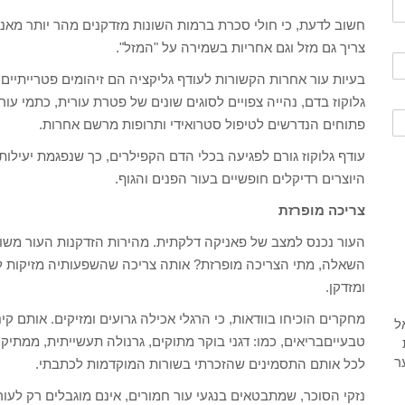
חשוב לדעת, כי חולי סכרת ברמות השונות מזדקנים מהר יותר מאנש
צריך גם מזל וגם אחריות בשמירה על "המזל".
בעיות עור אחרות הקשורות לעודף גליקציה הם זיהומים פטרייתיים,
גלוקוז בדם, נהייה צפויים לסוגים שונים של פטרת עורית, כתמי עור
פתוחים הנדרשים לטיפול סטרואידי ותרופות מרשם אחרות.
עודף גלוקוז גורם לפגיעה בכלי הדם הקפילרים, כך שנפגמת יעילו
היוצרים רדיקלים חופשיים בעור הפנים והגוף.
צריכה מופרזת
העור נכנס למצב של פאניקה דלקתית. מהירות הזדקנות העור משו
השאלה, מתי הצריכה מופרזת? אותה צריכה שהשפעותיה מזיקות למש
ומזדקן.
מחקרים הוכיחו בוודאות, כי הרגלי אכילה גרועים ומזיקים. אותם קי
טבעייםבריאים, כמו: דגני בוקר מתוקים, גרנולה תעשייתית, ממתיקים,
לכל אותם התסמינים שהזכרתי בשורות המוקדמות לכתבתי.
נזקי הסוכר, שמתבטאים בנגעי עור חמורים, אינם מוגבלים רק לעו