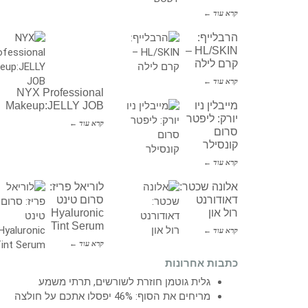
קרא עוד ←
הרבלייף:
HL/SKIN –
קרם לילה
קרא עוד ←
NYX Professional
מייבלין ניו
Makeup:JELLY JOB
יורק: ליפטר
קרא עוד ←
סרום
קונסילר
קרא עוד ←
אלונה שכטר:
לוריאל פריז:
דאודורנט
סרום טינט
רול און
Hyaluronic
Tint Serum
קרא עוד ←
קרא עוד ←
כתבות אחרונות
גלית גוטמן חוזרת לשורשים, תרתי משמע
מריחים את הסוף: 46% יפסלו אתכם על חולצה