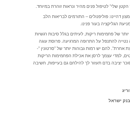
 הקטן שלי" לטיפול פנים מהיר ונראות זוהרת במיוחד.
צון דהיינו: פוליפנולים – התורמים לבריאות הלב
יעת הגליקציה בעור פנינו.
יותר של פחמימות ריקות, לעיתים בגלל סיבות רגשיות
נה נטייה להתנפל על התרופה המרגיעה. פרוסת עוגה
ת אחרת". להם יש רמות גבוהות יותר של "סרטונין "-
 קמטים, למדי עצמך לרסן את אכילת הפחמימות הריקות
וכר יציבה בדם תעזור לך להילחם גם בעייפות, חשיבה
ריג
בנק ישראל