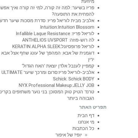
מיוזעת
פריז בשיער: למה זה קורה, למי זה קורה ואיך אפש
להפחית את התופעה?
אלביב מבית לוריאל פריז: סדרת מסכות שיער חדש
Intuition:Intuition Blossom
לוריאל פריז: Infallible Laque Resistance
לה רוש-פוזה: ANTHELIOS UVSPORT
לוריאל פרופסיונל:KERATIN ALPHA SLEEK
דוגמנית של אבא: המהפך של עונג שחף אצל אבא
ירין
קמפיין לענבל אלדן יוצאת 'האח הגדול'
אלביב-לוריאל פריז:סרום ומרכך שיער ULTIMATE
Schick: Schick BODY
NYX Professional Makeup:JELLY JOB
טרנד הטיק טוק המסוכן: בני נוער משתזפים בקרינ
הגבוהה ביותר
תפריט האתר
דף הבית
מי אנחנו
כל הכתבות
יופי! של איפור