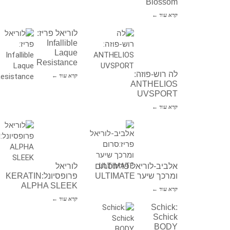
Blossom
קרא עוד ←
לוריאל פריז:
Infallible
Laque
Resistance
לה רוש-פוזה:
קרא עוד ←
ANTHELIOS
UVSPORT
קרא עוד ←
אלביב-לוריאל פריז:סרום
לוריאל
ומרכך שיער ULTIMATE
פרופסיונל:KERATIN
ALPHA SLEEK
קרא עוד ←
קרא עוד ←
Schick:
Schick
BODY