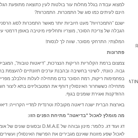
למצוא עבודה בגלל מחלות עור בולטות לעין כתוצאה מתופעת הגלי
הינם לעיתים כמו סוג של התמכרות. התמכרות?
ישנם "התמכרויות" מעט חיוביות יותר מאשר התמכרות לסוג הרסני ש
הגבלה של צריכת הסוכר, מוצריו ותחליפיו מיטיבה באופן דרמטי על
המלצתי: התרחקי מסוכר. שווה לך לנסות!
פתרונות
צמצום ברמת הקלוריות הריקות הנצרכות, "דיאטות טובות", המגביל
גבוה. כוונתי, לשינוי בחשיבה ובהבנת ערכים תזונתיים להעצמת בר
בפחמימות ריקות, רמת הסוכר בדם מתחילה לעלות והלבלב מפריש א
מתחילה כששחרור האינסולין דוחף את המטבוליזים בתא ליצור חומ
ההזדקנות ואגירת שומנים בגוף.
בארצות הברית ישנה דיאטה מקובלת וטרנדית למדיי הקרוייה: דיאטת
מה מומלץ לאכול "בדיאטה" מתיחת הפנים הזו:
דג ועוד דג. כלומר: מינון גבוהה ש
לאכול שפע מזונות שאינם מגבירים את הפרשת האינסולין ועשירים מ