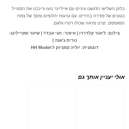
בלוק השלישי הדגשנו עיניים עם אייליינר נועז וריככנו את הסטייל
בגוונים של פודרה בהירים. עם נגיעות יהלומים ומסך של צמח
הפאמפס, יצרנו מראה שכולו רטרו גלאם.
צילום: ליאור קלדררו | איפור: חגי אבדר | שיער וסטיילינג:
נורית ג'אנה |
דוגמנית: יוליה סמניוק ל-HH Model
אולי יעניין אותך גם