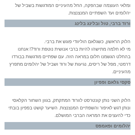
ומלאי העוצמה שבהפקה, החל מהעיניים המודגשות בשביל של
יהלומים ועד השפתיים המנצנצות.
ורוד ברבי, טול ובלינג בלינג
הלוק הראשון, כשגלאם הוליוודי פוגש את ברבי.
מי לא חלמה מתישהו להיות ברבי אנושית נוטפת ורוד?! אנחנו
בהחלט הגשמנו חלום במראה הזה. עם שפתיים מודגשות בבורדו
דרמטי, מפל של ריסים, נגיעות של ורוד ושביל של יהלומים מתפרץ
מהעיניים.
סקסי גלאם ופפיון
הלוק השני נותן קונטרסט לוורוד המתקתק, בגוון השחור הקלאסי
ונותן דגש לאיפור והשפתיים המנצנצות. השיער קושט בפפיון בובתי
כדי להעצים את המראה הברבי המושלם.
יהלומים ופאמפס