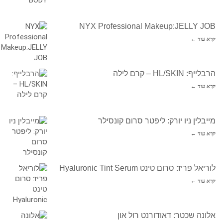
NYX Professional Makeup:JELLY JOB
קרא עוד ←
הרבלייף: HL/SKIN – קרם לילה
קרא עוד ←
מייבלין ניו יורק: ליפטר סרום קונסילר
קרא עוד ←
לוריאל פריז: סרום טינט Hyaluronic Tint Serum
קרא עוד ←
אלונה שכטר: דאודורנט רול און