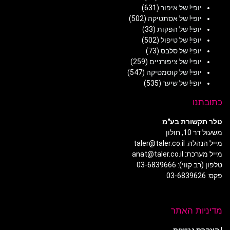
יופי! של איפור
(631)
יופי! של אסתטיקה
(502)
יופי! של הפקות
(33)
יופי! של טיפול
(502)
יופי! של סלבס
(73)
יופי! של ציפורניים
(259)
יופי! של קוסמטיקה
(547)
יופי! של שיער
(535)
כתובתנו
טלר תקשורת בע"מ
משעול דר 10, חולון
מייל הנהלה: taler@taler.co.il
מייל מערכת: anat@taler.co.il
טלפון (רב קווי): 03-6839666
פקס: 03-6839626
מדיניות האתר
|
הצהרת נגישות