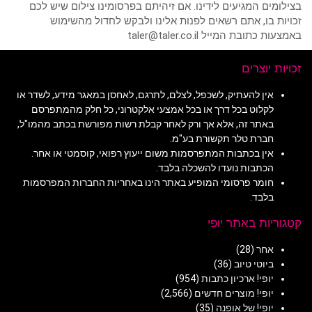
בצילומים המגיעים לידינו. אם זיהיתם בפרסומינו צילום שיש לכם
זכויות בו, אתם רשאים לפנות אלינו ולבקש לחדול מהשימוש
באמצעות כתובת המייל taler@taler.co.il
זכויות יוצרים
אין להעתיק, לשכפל, לצלם, לתרגם, לאחסן במאגר מידע, לשדר או
לקלוט בכל דרך או בכל אמצעי אלקטרוני, כל חלק מהמתפרסם
באתר זה, אלא אך ורק לאחר קבלת רשות מפורשת בכתב מהמו"ל,
חברת טלר תקשורת בע"מ.
אין בכתבות המתפרסמות משום ייעוץ רפואי, קוסמטי או אחר.
הכתבות נועדו להשכלה בלבד.
חומר פרסומי המופיע באתר הינו באחריות החברות המפרסמות
בלבד.
קטגוריות באתר יופי
אחר
(28)
ביוטי טיוב
(36)
יופי! ארכיון כתבות
(954)
יופי! מוצרים חדשים
(2,566)
יופי! של אופנה
(35)