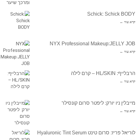
Schick: Schick BODY
קרא עוד ←
NYX Professional Makeup:JELLY JOB
קרא עוד ←
הרבלייף: HL/SKIN – קרם לילה
קרא עוד ←
מייבלין ניו יורק: ליפטר סרום קונסילר
קרא עוד ←
לוריאל פריז: סרום טינט Hyaluronic Tint Serum