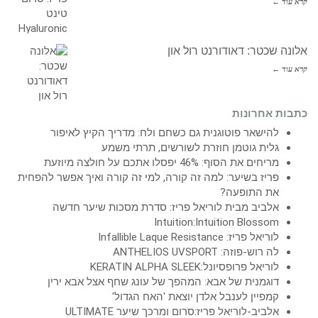
קרא עוד ←
אלונה שכטר: דאודורנט רול און
קרא עוד ←
כתבות אחרונות
להישאר פוטוגנית גם כשחם ולח: מדריך הקיץ לאיפור
גלית גוטמן חוזרת לשורשים, תרתי משמע
מריחים את הסוף: 46% יפסלו אתכם על חולצה מיוזעת
פריז בשיער: למה זה קורה, למי זה קורה ואיך אפשר להפחית
את התופעה?
אלביב מבית לוריאל פריז: סדרת מסכות שיער חדשה
Intuition:Intuition Blossom
לוריאל פריז: Infallible Laque Resistance
לה רוש-פוזה: ANTHELIOS UVSPORT
לוריאל פרופסיונל:KERATIN ALPHA SLEEK
דוגמנית של אבא: המהפך של עונג שחף אצל אבא ירין
קמפיין לענבל אלדן יוצאת 'האח הגדול'
אלביב-לוריאל פריז:סרום ומרכך שיער ULTIMATE