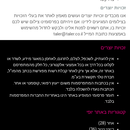
זכויות יוצרים
אנו מכבדים זכויות יוצרים ועושים מאמץ לאתר את בעלי הזכויות
בצילומים המגיעים לידינו. אם זיהיתם בפרסומינו צילום שיש לכם
זכויות בו, אתם רשאים לפנות אלינו ולבקש לחדול מהשימוש
באמצעות כתובת המייל taler@taler.co.il
זכויות יוצרים
אין להעתיק, לשכפל, לצלם, לתרגם, לאחסן במאגר מידע, לשדר או
לקלוט בכל דרך או בכל אמצעי אלקטרוני, כל חלק מהמתפרסם
באתר זה, אלא אך ורק לאחר קבלת רשות מפורשת בכתב מהמו"ל,
חברת טלר תקשורת בע"מ.
אין בכתבות המתפרסמות משום ייעוץ רפואי, קוסמטי או אחר.
הכתבות נועדו להשכלה בלבד.
חומר פרסומי המופיע באתר הינו באחריות החברות המפרסמות
בלבד.
קטגוריות באתר יופי
אחר
(28)
ביוטי טיוב
(36)