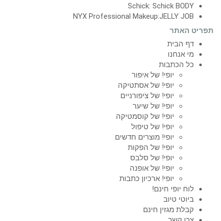
Schick: Schick BODY
NYX Professional Makeup:JELLY JOB
תפריט האתר
דף הבית
מי אנחנו
כל הכתבות
יופי! של איפור
יופי! של אסתטיקה
יופי! של ציפורניים
יופי! של שיער
יופי! של קוסמטיקה
יופי! של טיפול
יופי! מוצרים חדשים
יופי! של הפקות
יופי! של סלבס
יופי! של אופנה
יופי! ארכיון כתבות
לוח יופי חינם!
ביוטי טיוב
קבלת מגזין חינם
צרו קשר