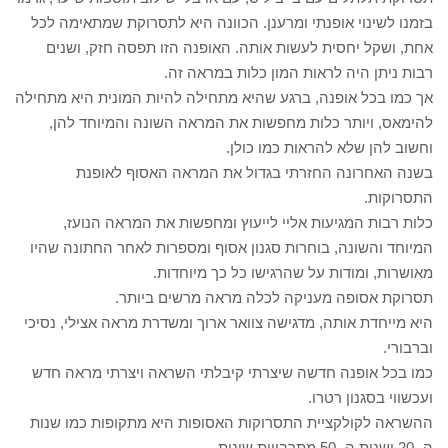
בזמנו לשינוי אופנתי ומרענן. הכוונה היא לתסרוקת שמתאימה לכל
אחת, ושקל יחסית לעשות אותה. האופנה הזו תפסה חזק, ושנים
רבות ניתן היה לראות המון כלות במראה זה.
אך כמו בכל אופנה, ברגע שהיא מתחילה להיות המונית היא מתחילה
להימאס, ויותר כלות מחפשות את המראה השונה והמיוחד להן,
וחשוב להן שלא להראות כמו כולן.
בשנה האחרונה החזרתי בגדול את המראה האסוף לאופנת
התסרוקות.
כלות רבות המגיעות אליי לייעוץ ומחפשות את המראה הנועז,
המיוחד והשונה, בוחרות סגנון אסוף ומספרות לאחר החתונה שהיו
מאושרות, ומודות על שהרגישו כל כך מיוחדות.
תסרוקת אסופה מעניקה לכלה מראה מרשים ביותר.
היא מייחדת אותה, מדגישה צוואר ארוך ומשדרת מראה אצילי, נסיכי
וברבורי.
כמו בכל אופנה חדשה שיצרתי קיבלתי השראה ויצרתי מראה חדש
ועכשווי בסגנון רטרו.
ההשראה לקולקציית התסרוקות האסופות היא מתקופות כמו שנות
ה- 20 ושנות ה- 50 מתרבויות שונות.