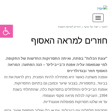
תפריט
פתח סרגל
ראשי
»
יופי! של שיער
»
חוזרים למראה האסוף
חוזרים למראה האסוף
"עונת הכלות" בפתח, ואיתה התסרוקות החדשות של התקופה.
למי שנמאסה עליה אפנת ה'בייביליס' – הנה הפתעה: המראה
האסוף חוזר ובגדול
דיויס
אופנה משתנה כאשר היא מתחילה להיות המונית. ניתן לראות את זה
בביגוד, בתספורות, בצבעי שיער וכמובן גם בתחום התסרוקות.
אופנת הבייביליס והתלתלים בתסרוקות כלה, שהתחלתי בשנת
1994, העניקה לכלות מראה סקסי ועוצמתי.
עד אז שלטו תסרוקות מפוסלות אוונגרדיות.
תסרוקת תלתלים עם בייביליס, עם או בלי שילוב תוספות שיער, גרמו