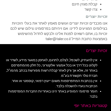
קבלת מגזין חינם
צרו קשר
זכויות יוצרים
אנו מכבדים זכויות יוצרים ועושים מאמץ לאתר את בעלי הזכויות
בצילומים המגיעים לידינו. אם זיהיתם בפרסומינו צילום שיש לכם
זכויות בו, אתם רשאים לפנות אלינו ולבקש לחדול מהשימוש
באמצעות כתובת המייל taler@taler.co.il
זכויות יוצרים
אין להעתיק, לשכפל, לצלם, לתרגם, לאחסן במאגר מידע, לשדר או
לקלוט בכל דרך או בכל אמצעי אלקטרוני, כל חלק מהמתפרסם
באתר זה, אלא אך ורק לאחר קבלת רשות מפורשת בכתב מהמו"ל,
חברת טלר תקשורת בע"מ.
אין בכתבות המתפרסמות משום ייעוץ רפואי, קוסמטי או אחר.
הכתבות נועדו להשכלה בלבד.
חומר פרסומי המופיע באתר הינו באחריות החברות המפרסמות
בלבד.
קטגוריות באתר יופי