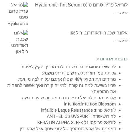
לוריאל פריז: סרום טינט Hyaluronic Tint Serum
קרא עוד ←
אלונה שכטר: דאודורנט רול און
קרא עוד ←
כתבות אחרונות
להישאר פוטוגנית גם כשחם ולח: מדריך הקיץ לאיפור
גלית גוטמן חוזרת לשורשים, תרתי משמע
מריחים את הסוף: 46% יפסלו אתכם על חולצה מיוזעת
פריז בשיער: למה זה קורה, למי זה קורה ואיך אפשר להפחית
את התופעה?
אלביב מבית לוריאל פריז: סדרת מסכות שיער חדשה
Intuition:Intuition Blossom
לוריאל פריז: Infallible Laque Resistance
לה רוש-פוזה: ANTHELIOS UVSPORT
לוריאל פרופסיונל:KERATIN ALPHA SLEEK
דוגמנית של אבא: המהפך של עונג שחף אצל אבא ירין