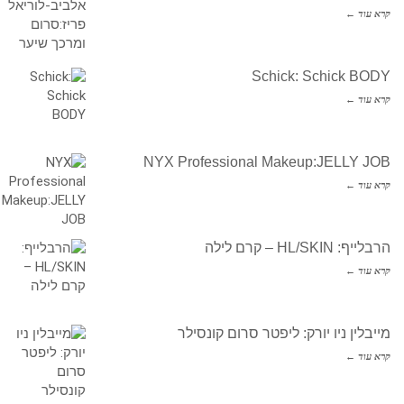
קרא עוד ←
Schick: Schick BODY
קרא עוד ←
NYX Professional Makeup:JELLY JOB
קרא עוד ←
הרבלייף: HL/SKIN – קרם לילה
קרא עוד ←
מייבלין ניו יורק: ליפטר סרום קונסילר
קרא עוד ←