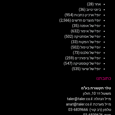
אחר
(28)
ביוטי טיוב
(36)
יופי! ארכיון כתבות
(954)
יופי! מוצרים חדשים
(2,566)
יופי! של אופנה
(35)
יופי! של איפור
(632)
יופי! של אסתטיקה
(502)
יופי! של הפקות
(33)
יופי! של טיפול
(502)
יופי! של סלבס
(73)
יופי! של ציפורניים
(259)
יופי! של קוסמטיקה
(547)
יופי! של שיער
(535)
כתובתנו
טלר תקשורת בע"מ
משעול דר 10, חולון
מייל הנהלה: taler@taler.co.il
מייל מערכת: anat@taler.co.il
טלפון (רב קווי): 03-6839666
פקס: 03-6839626