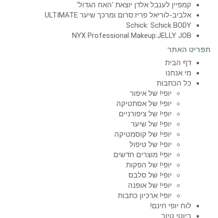
קמפיין לענבל אלדן יוצאת 'האח הגדול'
אלביב-לוריאל פריז:סרום ומרכך שיער ULTIMATE
Schick: Schick BODY
NYX Professional Makeup:JELLY JOB
תפריט האתר
דף הבית
מי אנחנו
כל הכתבות
יופי! של איפור
יופי! של אסתטיקה
יופי! של ציפורניים
יופי! של שיער
יופי! של קוסמטיקה
יופי! של טיפול
יופי! מוצרים חדשים
יופי! של הפקות
יופי! של סלבס
יופי! של אופנה
יופי! ארכיון כתבות
לוח יופי חינם!
ביוטי טיוב