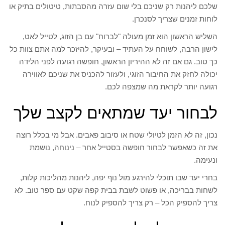
שלכם ליהנות רק שניכם בלי שום עזרה מהסבתות, טיטולים בתיק או
לוחות זמנים שצריך לסנכרן.
השליש הראשון הוא זמן מעולה "לברוח" עם בן הזוג, לטייל לאט,
לישון הרבה, לשוחח על העתיד – ובעיקר, להיזכר למה אתם צוות כל
כך טוב. גם אם זה לא ההיריון הראשון, חופשה רגועה לפני הלידה
יכולה לחזק את החיבור הזוגי, ולעזור להכניס את שניכם לאווירה
רגועה יותר לקראת מה שמצפה לכם.
לבחור יעד שמתאים לקצב שלך
נכון, זה לא הזמן לטיולי שטח או סיבוב פאבים. אבל מי בכלל רוצה
את זה כשאפשר לבחור חופשה בסטייל אחר – נינוחה, נושמת
ונעימה.
בחרי יעד שבו תוכלי להירגע מול נוף יפה, ליהנות מהליכות קלות,
לשחות בבריכה, או פשוט לשבת בבית קפה שקט עם ספר טוב. לא
צריך להספיק הכל – רק צריך להספיק לנוח.